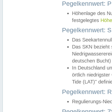
Pegelkennwert: 
Höhenlage des Nul
festgelegtes
Höhe
Pegelkennwert: 
Das Seekartennull
Das SKN bezieht s
Niedrigwassererei
deutschen Bucht) 
In Deutschland un
örtlich niedrigst
Tide (LAT)" definie
Pegelkennwert:
Regulierungs-Nie
Pegelkennwert: Z