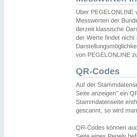
Über PEGELONLINE wer
Messwerten der Bundes
derzeit klassische Da
der Werte findet nicht 
Darstellungsmöglichkei
von PEGELONLINE zu 
QR-Codes
Auf der Stammdatensei
Seite anzeigen" ein Q
Stammdatenseite enthä
gescannt, so wird man
QR-Codes können auc
Seite eines Pegels be