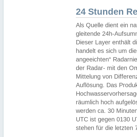
24 Stunden R
Als Quelle dient ein n
gleitende 24h-Aufsum
Dieser Layer enthält
handelt es sich um di
angeeichten“ Radarnie
der Radar- mit den O
Mittelung von Differe
Auflösung. Das Produk
Hochwasservorhersagez
räumlich hoch aufgelö
werden ca. 30 Minuten
UTC ist gegen 0130 UTC
stehen für die letzten