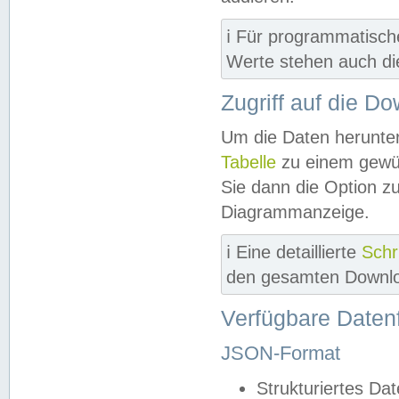
ℹ️ Für programmatisch
Werte stehen auch d
Zugriff auf die D
Um die Daten herunter
Tabelle
zu einem gewün
Sie dann die Option z
Diagrammanzeige.
ℹ️ Eine detaillierte
Schr
den gesamten Downlo
Verfügbare Daten
JSON-Format
Strukturiertes Da