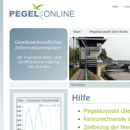
Hilfe
Link
Start
Pegelauswahl über Karte
Newsletter
Hilfe
Elbe - Cuxhaven Steubenhöft
Pegelauswahl übe
Kennzeichnende 
Zeitbezug der Me