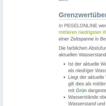
Grenzwertüber
In PEGELONLINE werde
mittleren niedrigsten
einer Zeitspanne in Be
Die farblichen Abstuf
aktuellen Wasserstand
Ist der aktuelle 
als
niedriger Was
Liegt der aktue
gilt dies als
mittle
mit
Grün
dargestel
Wasserstände obe
Wasserstand
und