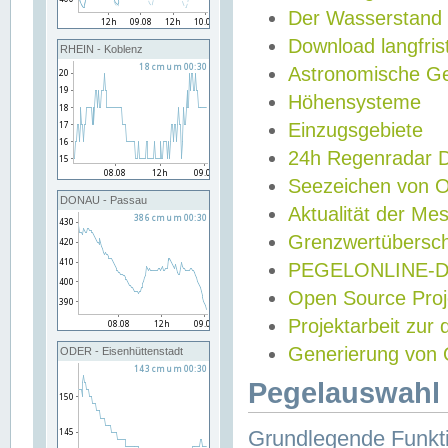
Der Wasserstand
Download langfris
RHEIN - Koblenz
Astronomische Gez
Höhensysteme
Einzugsgebiete
24h Regenradar
Seezeichen von 
DONAU - Passau
Aktualität der Me
Grenzwertübersch
PEGELONLINE-Di
Open Source Projek
Projektarbeit zur
Generierung von 
ODER - Eisenhüttenstadt
Pegelauswahl 
Grundlegende Funkti