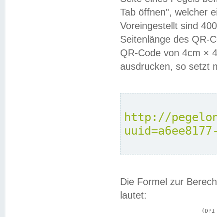
Tab öffnen", welcher 
Voreingestellt sind 4
Seitenlänge des QR-C
QR-Code von 4cm × 4c
ausdrucken, so setzt 
http://pegelo
uuid=a6ee8177
Die Formel zur Berech
lautet:
			(DPI × Druckkantenlänge in cm) ÷ 2,54 = Kantenlänge in Pixel
