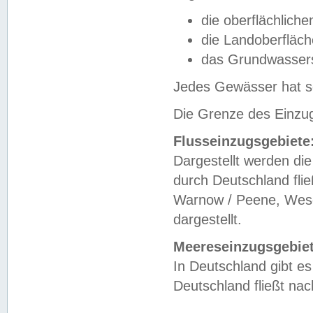
die oberflächlich
die Landoberfläc
das Grundwasser
Jedes Gewässer hat se
Die Grenze des Einzug
Flusseinzugsgebiete
Dargestellt werden die
durch Deutschland fli
Warnow / Peene, Weser
dargestellt.
Meereseinzugsgebiet
In Deutschland gibt 
Deutschland fließt n