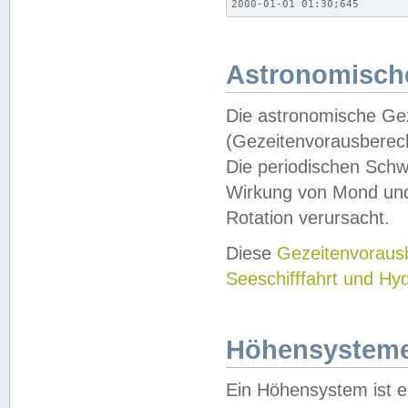
2000-01-01 01:30;645
Astronomische
Die astronomische Gez
(Gezeitenvorausberec
Die periodischen Schw
Wirkung von Mond und
Rotation verursacht.
Diese
Gezeitenvorau
Seeschifffahrt und Hy
Höhensystem
Ein Höhensystem ist e