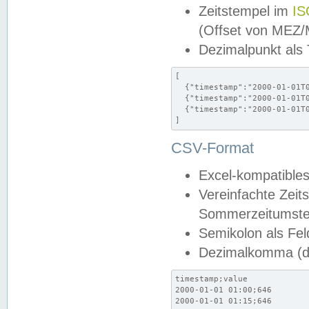
Zeitstempel im
IS
(Offset von MEZ
Dezimalpunkt als
[

  {"timestamp":"2000-01-01T0
  {"timestamp":"2000-01-01T0
  {"timestamp":"2000-01-01T0
]
CSV-Format
Excel-kompatibles
Vereinfachte Zeit
Sommerzeitumstel
Semikolon als Fel
Dezimalkomma (de
timestamp;value

2000-01-01 01:00;646

2000-01-01 01:15;646
