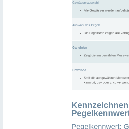
Gewässerauswahl
Alle Gewässer werden aufgelist
Auswahl des Pegels
Die Pegellisten zeigen alle ver
Ganglinien
Zeigt die ausgewählten Messwer
Download
Stellt die ausgewählten Messwer
kann txt, csv oder zrxp verwen
Kennzeichnen
Pegelkennwer
Pegelkennwert: 