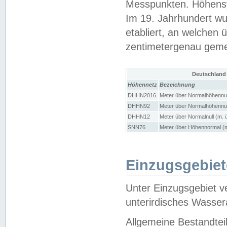
Messpunkten. Höhensy
Im 19. Jahrhundert wu
etabliert, an welchen 
zentimetergenau gem
Deutschland
Höhennetz
Bezeichnung
DHHN2016
Meter über Normalhöhennul
DHHN92
Meter über Normalhöhennul
DHHN12
Meter über Normalnull (m. 
SNN76
Meter über Höhennormal (m
Einzugsgebiet
Unter Einzugsgebiet v
unterirdisches Wasser
Allgemeine Bestandtei