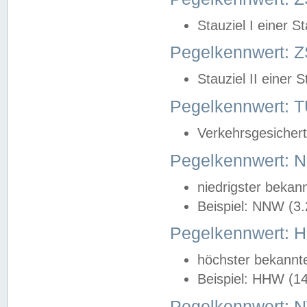
Stauziel I einer S
Pegelkennwert: Z
Stauziel II einer 
Pegelkennwert:
Verkehrsgesichert
Pegelkennwert:
niedrigster bekan
Beispiel: NNW (3
Pegelkennwert:
höchster bekannt
Beispiel: HHW (1
Pegelkennwert: 