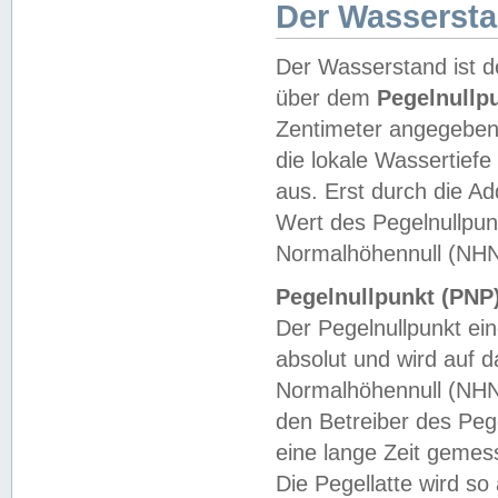
Der Wasserst
Der Wasserstand ist d
über dem
Pegelnullp
Zentimeter angegeben
die lokale Wassertie
aus. Erst durch die A
Wert des Pegelnullpun
Normalhöhennull (NHN
Pegelnullpunkt (PNP)
Der Pegelnullpunkt ei
absolut und wird auf
Normalhöhennull (NHN
den Betreiber des Pege
eine lange Zeit geme
Die Pegellatte wird s