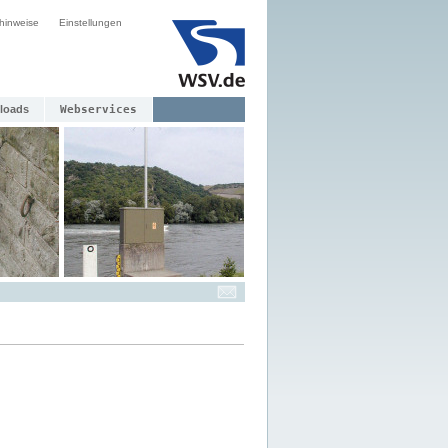
hinweise
Einstellungen
loads
Webservices