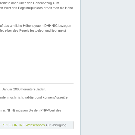
ssertiefe noch über den Höhenbezug zum
en Wert des Pegelnullpunktes erhält man die Höhe
d auf das amtliche Höhensystem DHHN92 bezogen
reiber des Pegels festgelegt und liegt meist
. Januar 2000 herunterzuladen.
den noch nicht validiert und können Ausreißer,
(m ü. NHN) müssen Sie den PNP-Wert des
ie
PEGELONLINE Webservices
zur Verfügung.