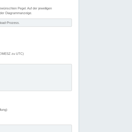
wünschten Pegel. Auf der jeweiligen
 der Diagrammanzeige.
load-Prozess.
MEZ/MESZ zu UTC)
lung)