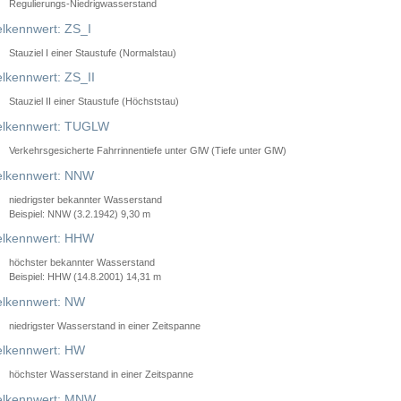
Regulierungs-Niedrigwasserstand
lkennwert: ZS_I
Stauziel I einer Staustufe (Normalstau)
lkennwert: ZS_II
Stauziel II einer Staustufe (Höchststau)
elkennwert: TUGLW
Verkehrsgesicherte Fahrrinnentiefe unter GlW (Tiefe unter GlW)
lkennwert: NNW
niedrigster bekannter Wasserstand
Beispiel: NNW (3.2.1942) 9,30 m
lkennwert: HHW
höchster bekannter Wasserstand
Beispiel: HHW (14.8.2001) 14,31 m
lkennwert: NW
niedrigster Wasserstand in einer Zeitspanne
lkennwert: HW
höchster Wasserstand in einer Zeitspanne
elkennwert: MNW