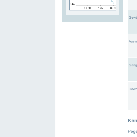
Gewä
Ausw
Gangl
Down
Ken
Pege