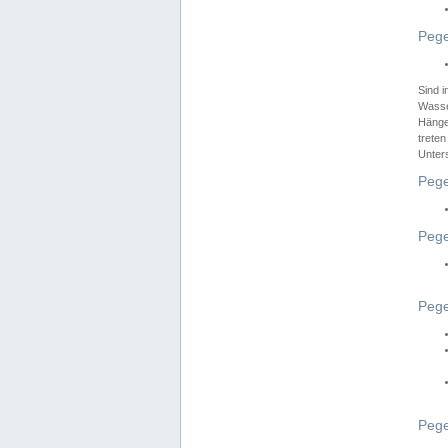
Pege
Sind 
Wasser
Hänge
treten
Unter
Pege
Pege
Pege
Pege