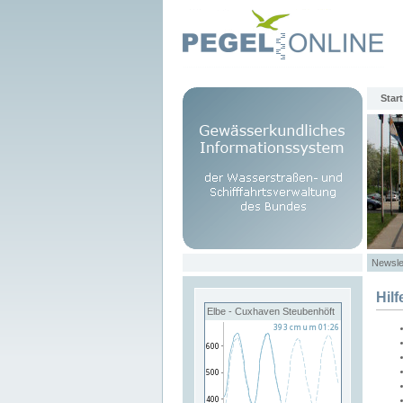
Start
Newsle
Hilf
Elbe - Cuxhaven Steubenhöft