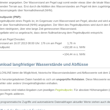
ntimeter angegeben. Der Wasserstand am Pegel sagt somit weder etwas über die lokale Wa
enden Terrain aus. Erst durch die Addition des Wasserstandes am Pegel mit dem zugehörig
asserspiegels über Normalhöhennull (NHN).
nullpunkt (PNP):
egelnullpunkt eines Pegels ist, im Gegensatz zum Wasserstand am Pegel, absolut und wir
ter über Normalhöhennull (NHN) angegeben. Der Wert des Pegelnullpunktes wird durch den Bet
 dem niedrigsten, über eine lange Zeit gemessenen Wasserstand.
gellatte wird so angebracht, dass deren Nullmarkierung dem Pegelnullpunkt entspricht.
iel am Pegel Dresden:
rstand am 16.07.2013 08:00 Uhr: 176 cm am Pegel
1,76
m
ullpunkt
+
102,68
m ü. NHN
=
104,44
m ü. NHN
nload langfristiger Wasserstände und Abflüsse
ONLINE bietet die Möglichkeit, historische Wasserstandsdaten und Abflusswerte seit dem 1
en heruntergeladenen Daten handelt es sich um
ungeprüfte Rohdaten
. Diese Messwerte wur
ehler oder andere Unregelmäßigkeiten enthalten.
esswerte sind relative Angaben zum jeweiligen
Pegelnullpunkt
. Für absolute Höhenangaben 
igen Pegels addieren.
ür programmatische Zugriffe und automatisierte Datenabfragen aktueller Werte stehen auch d