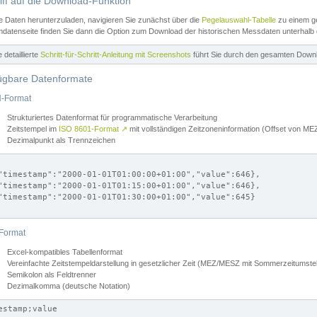
iff auf die Download-Funktion
e Daten herunterzuladen, navigieren Sie zunächst über die
Pegelauswahl-Tabelle
zu einem ge
datenseite finden Sie dann die Option zum Download der historischen Messdaten unterhalb
ne detaillierte
Schritt-für-Schritt-Anleitung mit Screenshots
führt Sie durch den gesamten Down
ügbare Datenformate
-Format
Strukturiertes Datenformat für programmatische Verarbeitung
Zeitstempel im
ISO 8601-Format
↗
mit vollständigen Zeitzoneninformation (Offset von 
Dezimalpunkt als Trennzeichen
"timestamp":"2000-01-01T01:00:00+01:00","value":646},

"timestamp":"2000-01-01T01:15:00+01:00","value":646},

"timestamp":"2000-01-01T01:30:00+01:00","value":645}

Format
Excel-kompatibles Tabellenformat
Vereinfachte Zeitstempeldarstellung in gesetzlicher Zeit (MEZ/MESZ mit Sommerzeitumstel
Semikolon als Feldtrenner
Dezimalkomma (deutsche Notation)
estamp;value
