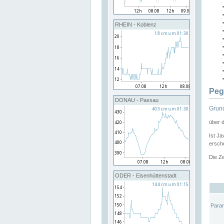
RHEIN - Koblenz
Peg
DONAU - Passau
Grund
über 
Ist Ja
ersche
Die Ze
ODER - Eisenhüttenstadt
Para