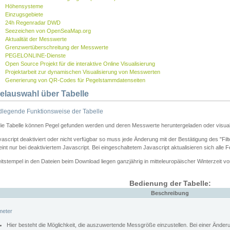
Höhensysteme
Einzugsgebiete
24h Regenradar DWD
Seezeichen von OpenSeaMap.org
Aktualität der Messwerte
Grenzwertüberschreitung der Messwerte
PEGELONLINE-Dienste
Open Source Projekt für die interaktive Online Visualisierung
Projektarbeit zur dynamischen Visualisierung von Messwerten
Generierung von QR-Codes für Pegelstammdatenseiten
elauswahl über Tabelle
legende Funktionsweise der Tabelle
die Tabelle können Pegel gefunden werden und deren Messwerte heruntergeladen oder visuali
vascript deaktiviert oder nicht verfügbar so muss jede Änderung mit der Bestätigung des "Filt
int nur bei deaktiviertem Javascript. Bei eingeschaltetem Javascript aktualisieren sich alle 
itstempel in den Dateien beim Download liegen ganzjährig in mitteleuropäischer Winterzeit vo
Bedienung der Tabelle:
Beschreibung
meter
Hier besteht die Möglichkeit, die auszuwertende Messgröße einzustellen. Bei einer Ände