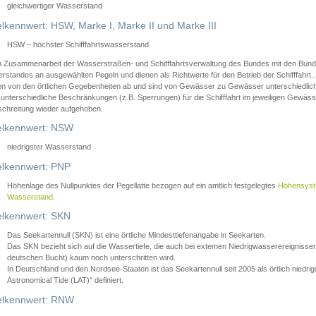
gleichwertiger Wasserstand
lkennwert: HSW, Marke I, Marke II und Marke III
HSW – höchster Schifffahrtswasserstand
in Zusammenarbeit der Wasserstraßen- und Schifffahrtsverwaltung des Bundes mit den Bund
standes an ausgewählten Pegeln und dienen als Richtwerte für den Betrieb der Schifffahrt. 
n von den örtlichen Gegebenheiten ab und sind von Gewässer zu Gewässer unterschiedlich
 unterschiedliche Beschränkungen (z.B. Sperrungen) für die Schifffahrt im jeweiligen Gewäss
schreitung wieder aufgehoben.
lkennwert: NSW
niedrigster Wasserstand
lkennwert: PNP
Höhenlage des Nullpunktes der Pegellatte bezogen auf ein amtlich festgelegtes
Höhensys
Wasserstand
.
lkennwert: SKN
Das Seekartennull (SKN) ist eine örtliche Mindesttiefenangabe in Seekarten.
Das SKN bezieht sich auf die Wassertiefe, die auch bei extemen Niedrigwasserereignissen
deutschen Bucht) kaum noch unterschritten wird.
In Deutschland und den Nordsee-Staaten ist das Seekartennull seit 2005 als örtlich nie
Astronomical Tide (LAT)" definiert.
lkennwert: RNW