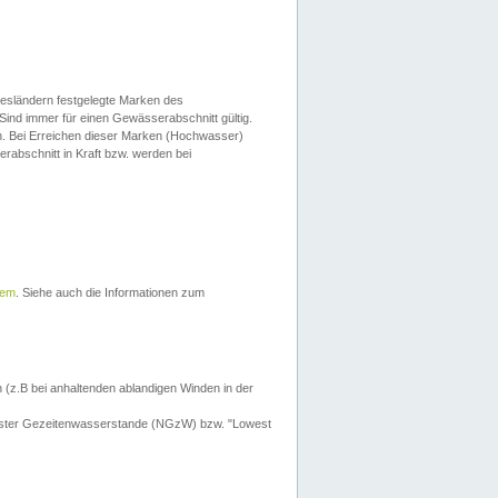
esländern festgelegte Marken des
Sind immer für einen Gewässerabschnitt gültig.
. Bei Erreichen dieser Marken (Hochwasser)
erabschnitt in Kraft bzw. werden bei
tem
. Siehe auch die Informationen zum
 (z.B bei anhaltenden ablandigen Winden in der
drigster Gezeitenwasserstande (NGzW) bzw. "Lowest