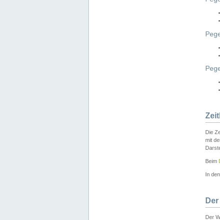
Pege
Peg
Zei
Die Ze
mit d
Darst
Beim
In de
Der
Der W