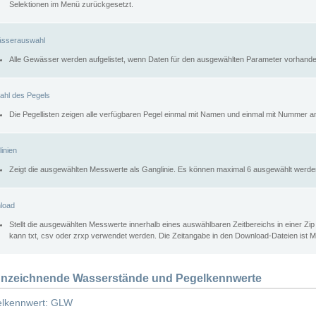
Selektionen im Menü zurückgesetzt.
sserauswahl
Alle Gewässer werden aufgelistet, wenn Daten für den ausgewählten Parameter vorhande
ahl des Pegels
Die Pegellisten zeigen alle verfügbaren Pegel einmal mit Namen und einmal mit Nummer a
inien
Zeigt die ausgewählten Messwerte als Ganglinie. Es können maximal 6 ausgewählt werde
load
Stellt die ausgewählten Messwerte innerhalb eines auswählbaren Zeitbereichs in einer Zi
kann txt, csv oder zrxp verwendet werden. Die Zeitangabe in den Download-Dateien ist 
nzeichnende Wasserstände und Pegelkennwerte
lkennwert: GLW