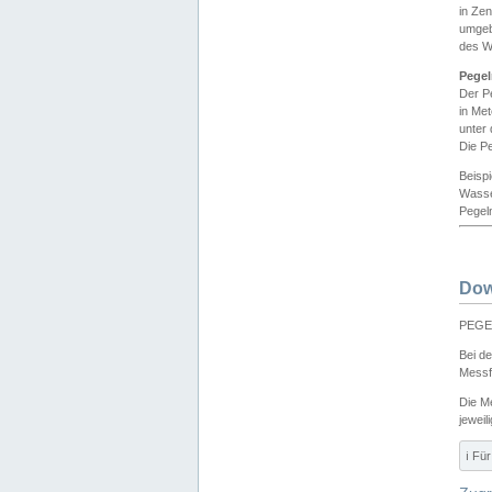
in Ze
umgeb
des W
Pegel
Der P
in Me
unter
Die Pe
Beisp
Wasse
Pegeln
Dow
PEGEL
Bei d
Messf
Die M
jeweil
ℹ️ F