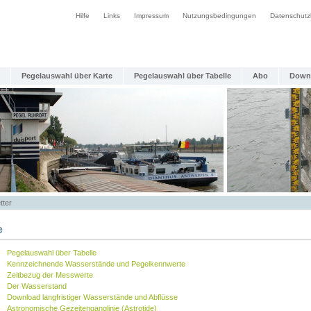
Hilfe
Links
Impressum
Nutzungsbedingungen
Datenschutz
Pegelauswahl über Karte
Pegelauswahl über Tabelle
Abo
Down
tter
e
Pegelauswahl über Tabelle
Kennzeichnende Wasserstände und Pegelkennwerte
Zeitbezug der Messwerte
Der Wasserstand
Download langfristiger Wasserstände und Abflüsse
Astronomische Gezeitenganglinie (Astrotide)