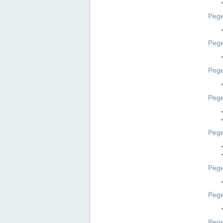
Pege
Pege
Peg
Pege
Pege
Pege
Pege
Peg