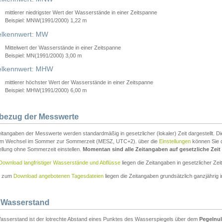
mittlerer niedrigster Wert der Wasserstände in einer Zeitspanne
Beispiel: MNW(1991/2000) 1,22 m
lkennwert: MW
Mittelwert der Wasserstände in einer Zeitspanne
Beispiel: MN(1991/2000) 3,00 m
elkennwert: MHW
mittlerer höchster Wert der Wasserstände in einer Zeitspanne
Beispiel: MHW(1991/2000) 6,00 m
tbezug der Messwerte
itangaben der Messwerte werden standardmäßig in gesetzlicher (lokaler) Zeit dargestellt. D
em Wechsel im Sommer zur Sommerzeit (MESZ, UTC+2). über die
Einstellungen
können Sie d
ellung ohne Sommerzeit einstellen.
Momentan sind alle Zeitangaben auf gesetzliche Zeit e
Download langfristiger Wasserstände und Abflüsse
liegen die Zeitangaben in gesetzlicher Zeit
n zum
Download angebotenen Tagesdateien
liegen die Zeitangaben grundsätzlich ganzjährig in
 Wasserstand
asserstand ist der lotrechte Abstand eines Punktes des Wasserspiegels über dem
Pegelnul