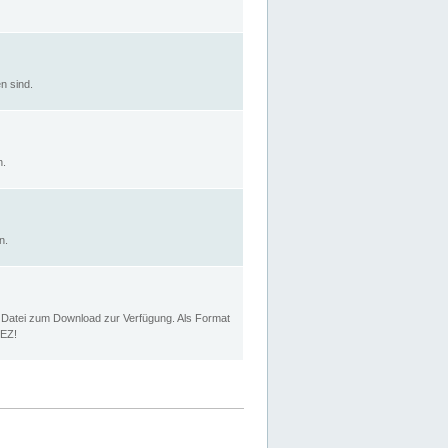
n sind.
n.
n.
p Datei zum Download zur Verfügung. Als Format
MEZ!