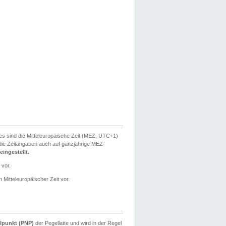
ies sind die Mitteleuropäische Zeit (MEZ, UTC+1)
ie Zeitangaben auch auf ganzjährige MEZ-
ingestellt.
 vor.
 Mitteleuropäischer Zeit vor.
lpunkt (PNP)
der Pegellatte und wird in der Regel