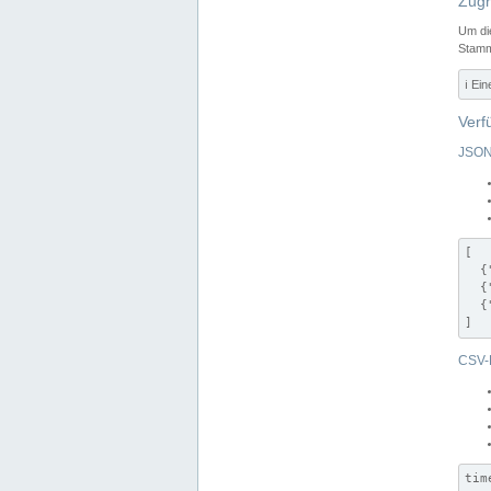
Zugr
Um di
Stamm
ℹ️ Ei
Verf
JSON
[

  {
  {
  {
]
CSV-
tim