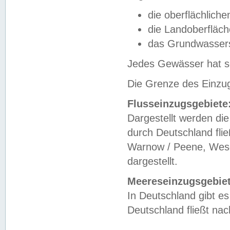
die oberflächlich
die Landoberfläc
das Grundwasser
Jedes Gewässer hat se
Die Grenze des Einzug
Flusseinzugsgebiete
Dargestellt werden die
durch Deutschland fli
Warnow / Peene, Weser
dargestellt.
Meereseinzugsgebiet
In Deutschland gibt 
Deutschland fließt n