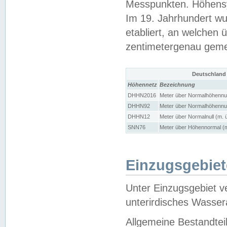
Messpunkten. Höhensy
Im 19. Jahrhundert wu
etabliert, an welchen 
zentimetergenau gem
Deutschland
Höhennetz
Bezeichnung
DHHN2016
Meter über Normalhöhennul
DHHN92
Meter über Normalhöhennul
DHHN12
Meter über Normalnull (m. 
SNN76
Meter über Höhennormal (m
Einzugsgebiet
Unter Einzugsgebiet v
unterirdisches Wasser
Allgemeine Bestandtei