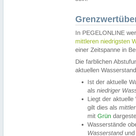
Grenzwertüber
In PEGELONLINE werde
mittleren niedrigsten
einer Zeitspanne in Be
Die farblichen Abstuf
aktuellen Wasserstand
Ist der aktuelle 
als
niedriger Was
Liegt der aktue
gilt dies als
mittle
mit
Grün
dargestel
Wasserstände obe
Wasserstand
und