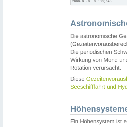
2000-01-01 01:30;645
Astronomische
Die astronomische Gez
(Gezeitenvorausberec
Die periodischen Schw
Wirkung von Mond und
Rotation verursacht.
Diese
Gezeitenvorau
Seeschifffahrt und Hy
Höhensystem
Ein Höhensystem ist e