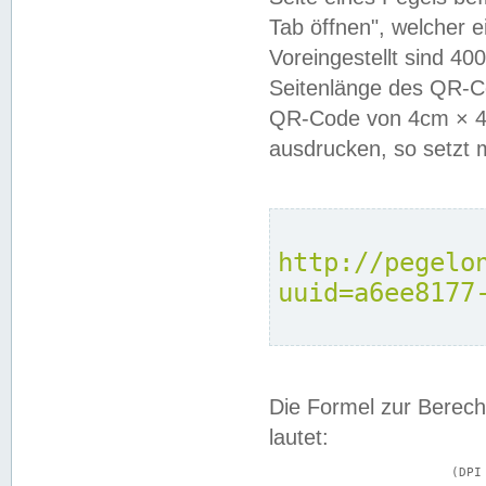
Tab öffnen", welcher 
Voreingestellt sind 4
Seitenlänge des QR-C
QR-Code von 4cm × 4c
ausdrucken, so setzt 
http://pegelo
uuid=a6ee8177
Die Formel zur Berech
lautet:
			(DPI × Druckkantenlänge in cm) ÷ 2,54 = Kantenlänge in Pixel
