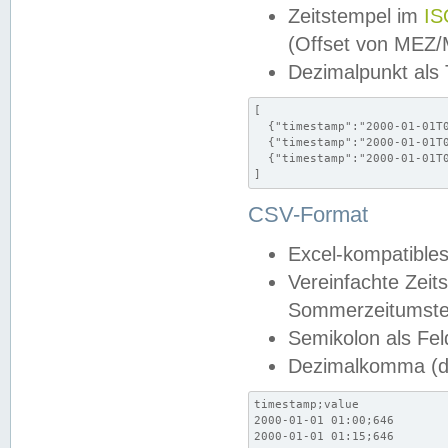
Zeitstempel im
IS
(Offset von MEZ
Dezimalpunkt als
[

  {"timestamp":"2000-01-01T0
  {"timestamp":"2000-01-01T0
  {"timestamp":"2000-01-01T0
]
CSV-Format
Excel-kompatibles
Vereinfachte Zeit
Sommerzeitumstel
Semikolon als Fel
Dezimalkomma (de
timestamp;value

2000-01-01 01:00;646

2000-01-01 01:15;646
