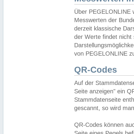
Über PEGELONLINE wer
Messwerten der Bundes
derzeit klassische Da
der Werte findet nicht 
Darstellungsmöglichkei
von PEGELONLINE zu 
QR-Codes
Auf der Stammdatensei
Seite anzeigen" ein Q
Stammdatenseite enthä
gescannt, so wird man
QR-Codes können auc
Seite eines Pegels be