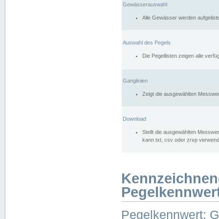
Gewässerauswahl
Alle Gewässer werden aufgelist
Auswahl des Pegels
Die Pegellisten zeigen alle ver
Ganglinien
Zeigt die ausgewählten Messwer
Download
Stellt die ausgewählten Messwer
kann txt, csv oder zrxp verwen
Kennzeichnen
Pegelkennwer
Pegelkennwert: 