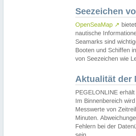
Seezeichen v
OpenSeaMap
↗
biete
nautische Information
Seamarks sind wichtig
Booten und Schiffen i
von Seezeichen wie Le
Aktualität der
PEGELONLINE erhält u
Im Binnenbereich wird 
Messwerte von Zeitreih
Minuten. Abweichungen
Fehlern bei der Daten
sein.