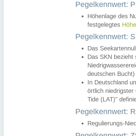
Pegelkennwert: 
Höhenlage des Nul
festgelegtes
Höhe
Pegelkennwert: 
Das Seekartennull
Das SKN bezieht s
Niedrigwassererei
deutschen Bucht) 
In Deutschland un
örtlich niedrigst
Tide (LAT)" definie
Pegelkennwert:
Regulierungs-Nie
Pegelkennwert: Z