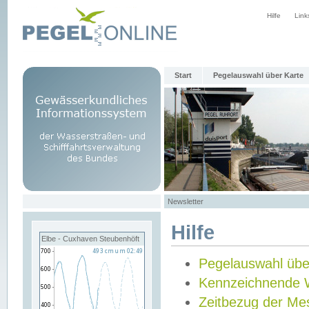
Hilfe
Link
Start
Pegelauswahl über Karte
Newsletter
Hilfe
Elbe - Cuxhaven Steubenhöft
Pegelauswahl übe
Kennzeichnende 
Zeitbezug der Me