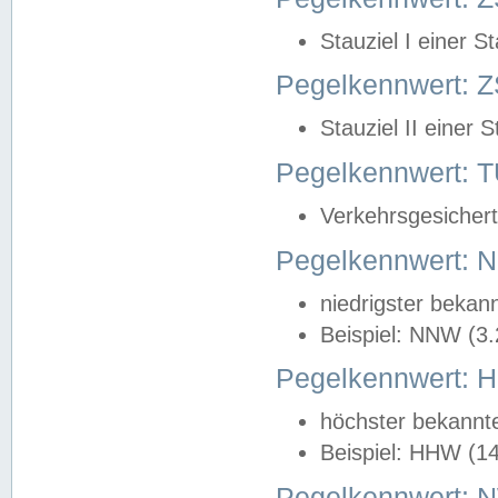
Stauziel I einer S
Pegelkennwert: Z
Stauziel II einer 
Pegelkennwert:
Verkehrsgesichert
Pegelkennwert:
niedrigster bekan
Beispiel: NNW (3
Pegelkennwert:
höchster bekannt
Beispiel: HHW (1
Pegelkennwert: 