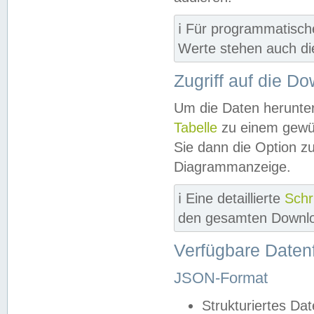
ℹ️ Für programmatisch
Werte stehen auch d
Zugriff auf die D
Um die Daten herunter
Tabelle
zu einem gewün
Sie dann die Option z
Diagrammanzeige.
ℹ️ Eine detaillierte
Schr
den gesamten Downlo
Verfügbare Daten
JSON-Format
Strukturiertes Da