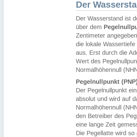
Der Wasserst
Der Wasserstand ist d
über dem
Pegelnullp
Zentimeter angegeben
die lokale Wassertie
aus. Erst durch die A
Wert des Pegelnullpun
Normalhöhennull (NHN
Pegelnullpunkt (PNP)
Der Pegelnullpunkt ei
absolut und wird auf
Normalhöhennull (NHN
den Betreiber des Pege
eine lange Zeit geme
Die Pegellatte wird s