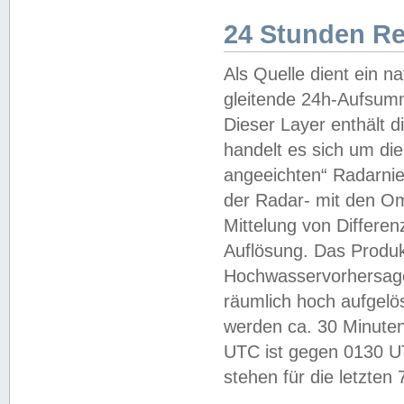
24 Stunden R
Als Quelle dient ein n
gleitende 24h-Aufsum
Dieser Layer enthält
handelt es sich um di
angeeichten“ Radarnie
der Radar- mit den O
Mittelung von Differe
Auflösung. Das Produk
Hochwasservorhersagez
räumlich hoch aufgelö
werden ca. 30 Minuten
UTC ist gegen 0130 UTC
stehen für die letzten