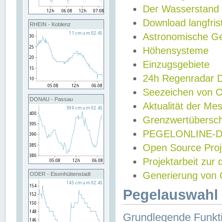
Der Wasserstand
Download langfris
RHEIN - Koblenz
Astronomische Gez
Höhensysteme
Einzugsgebiete
24h Regenradar
Seezeichen von 
DONAU - Passau
Aktualität der Me
Grenzwertübersch
PEGELONLINE-Di
Open Source Projek
Projektarbeit zur
Generierung von 
ODER - Eisenhüttenstadt
Pegelauswahl 
Grundlegende Funkti