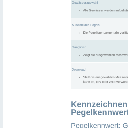
Gewässerauswahl
Alle Gewässer werden aufgelist
Auswahl des Pegels
Die Pegellisten zeigen alle ver
Ganglinien
Zeigt die ausgewählten Messwer
Download
Stellt die ausgewählten Messwer
kann txt, csv oder zrxp verwen
Kennzeichnen
Pegelkennwer
Pegelkennwert: 