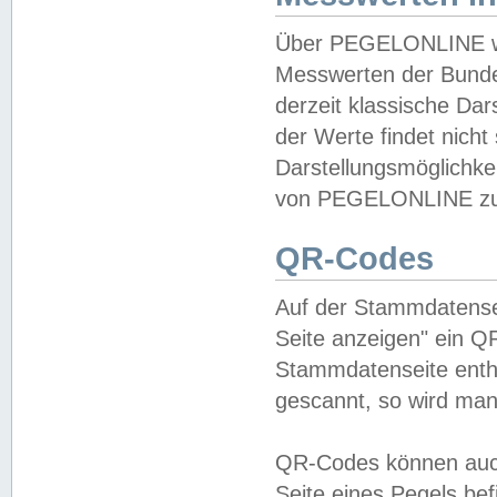
Über PEGELONLINE wer
Messwerten der Bundes
derzeit klassische Da
der Werte findet nicht 
Darstellungsmöglichkei
von PEGELONLINE zu 
QR-Codes
Auf der Stammdatensei
Seite anzeigen" ein Q
Stammdatenseite enthä
gescannt, so wird man
QR-Codes können auc
Seite eines Pegels be