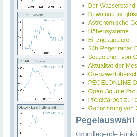
Der Wasserstand
Download langfris
RHEIN - Koblenz
Astronomische Gez
Höhensysteme
Einzugsgebiete
24h Regenradar
Seezeichen von 
DONAU - Passau
Aktualität der Me
Grenzwertübersch
PEGELONLINE-Di
Open Source Projek
Projektarbeit zur
Generierung von 
ODER - Eisenhüttenstadt
Pegelauswahl 
Grundlegende Funkti