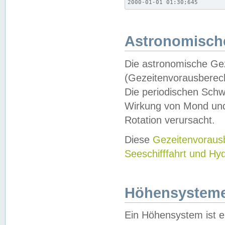
2000-01-01 01:30;645
Astronomische
Die astronomische Gez
(Gezeitenvorausberec
Die periodischen Schw
Wirkung von Mond und
Rotation verursacht.
Diese
Gezeitenvorau
Seeschifffahrt und Hy
Höhensystem
Ein Höhensystem ist e