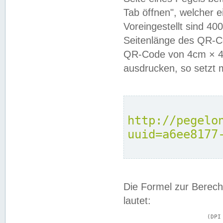
Tab öffnen", welcher 
Voreingestellt sind 4
Seitenlänge des QR-C
QR-Code von 4cm × 4c
ausdrucken, so setzt 
http://pegelo
uuid=a6ee8177
Die Formel zur Berech
lautet:
			(DPI × Druckkantenlänge in cm) ÷ 2,54 = Kantenlänge in Pixel
