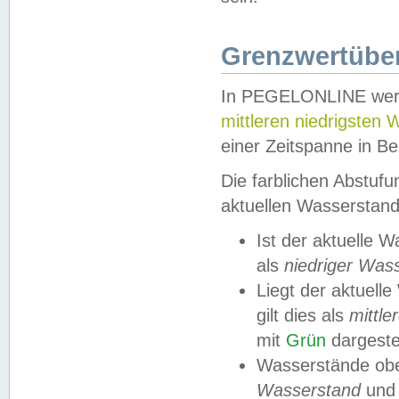
Grenzwertüber
In PEGELONLINE werde
mittleren niedrigsten
einer Zeitspanne in Be
Die farblichen Abstuf
aktuellen Wasserstand
Ist der aktuelle 
als
niedriger Was
Liegt der aktue
gilt dies als
mittle
mit
Grün
dargestel
Wasserstände obe
Wasserstand
und