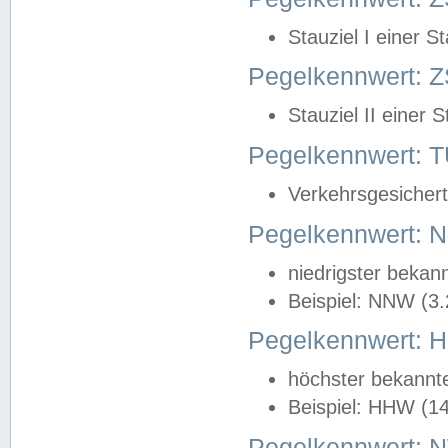
Stauziel I einer S
Pegelkennwert: Z
Stauziel II einer 
Pegelkennwert:
Verkehrsgesichert
Pegelkennwert:
niedrigster bekan
Beispiel: NNW (3
Pegelkennwert:
höchster bekannt
Beispiel: HHW (1
Pegelkennwert: 