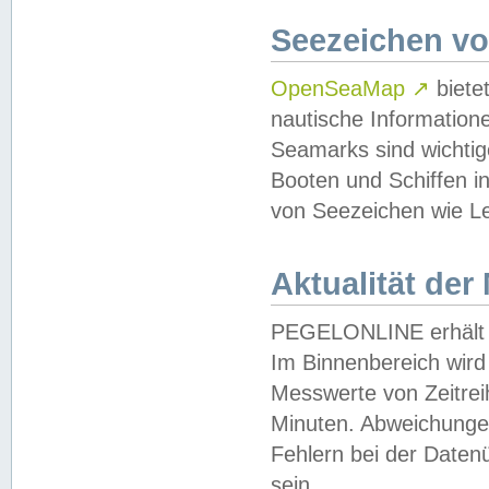
Seezeichen v
OpenSeaMap
↗
biete
nautische Information
Seamarks sind wichtig
Booten und Schiffen i
von Seezeichen wie Le
Aktualität der
PEGELONLINE erhält u
Im Binnenbereich wird 
Messwerte von Zeitreih
Minuten. Abweichungen
Fehlern bei der Daten
sein.