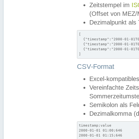
Zeitstempel im
IS
(Offset von MEZ
Dezimalpunkt als
[

  {"timestamp":"2000-01-01T0
  {"timestamp":"2000-01-01T0
  {"timestamp":"2000-01-01T0
]
CSV-Format
Excel-kompatibles
Vereinfachte Zeit
Sommerzeitumstel
Semikolon als Fel
Dezimalkomma (de
timestamp;value

2000-01-01 01:00;646

2000-01-01 01:15;646
