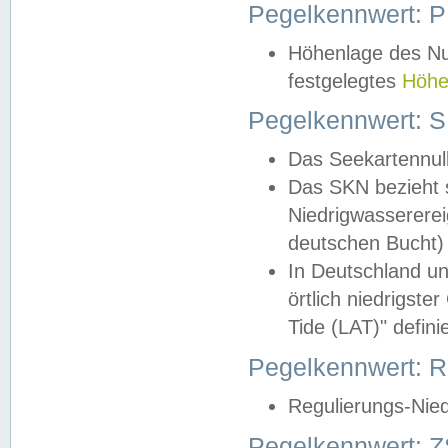
Pegelkennwert: 
Höhenlage des Nul
festgelegtes
Höhe
Pegelkennwert: 
Das Seekartennull
Das SKN bezieht s
Niedrigwassererei
deutschen Bucht) 
In Deutschland un
örtlich niedrigst
Tide (LAT)" definie
Pegelkennwert:
Regulierungs-Nie
Pegelkennwert: Z