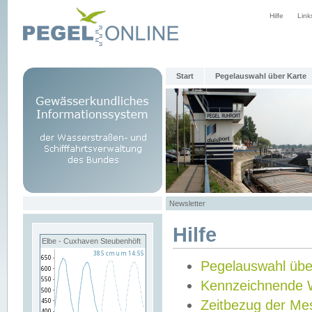
Hilfe
Link
Start
Pegelauswahl über Karte
Newsletter
Hilfe
Elbe - Cuxhaven Steubenhöft
Pegelauswahl übe
Kennzeichnende 
Zeitbezug der Me