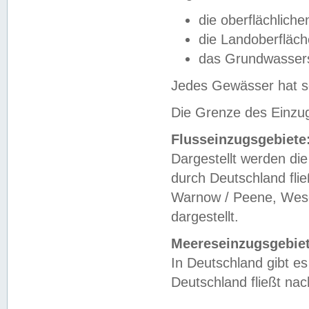
die oberflächlich
die Landoberfläc
das Grundwasser
Jedes Gewässer hat se
Die Grenze des Einzug
Flusseinzugsgebiete
Dargestellt werden die
durch Deutschland fli
Warnow / Peene, Weser
dargestellt.
Meereseinzugsgebiet
In Deutschland gibt 
Deutschland fließt n