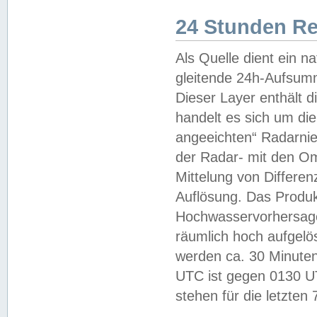
24 Stunden R
Als Quelle dient ein n
gleitende 24h-Aufsum
Dieser Layer enthält
handelt es sich um di
angeeichten“ Radarnie
der Radar- mit den O
Mittelung von Differe
Auflösung. Das Produk
Hochwasservorhersagez
räumlich hoch aufgelö
werden ca. 30 Minuten
UTC ist gegen 0130 UTC
stehen für die letzten