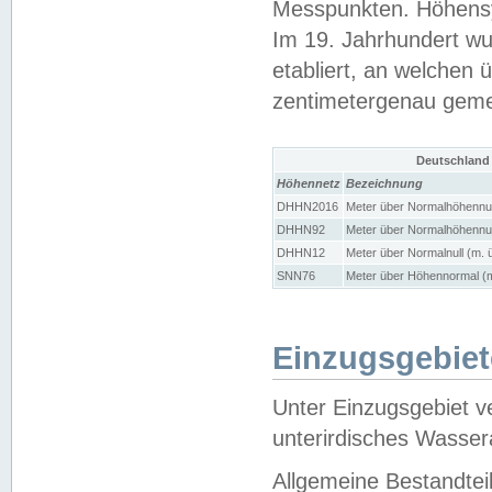
Messpunkten. Höhensy
Im 19. Jahrhundert wu
etabliert, an welchen 
zentimetergenau gem
Deutschland
Höhennetz
Bezeichnung
DHHN2016
Meter über Normalhöhennul
DHHN92
Meter über Normalhöhennul
DHHN12
Meter über Normalnull (m. 
SNN76
Meter über Höhennormal (m
Einzugsgebiet
Unter Einzugsgebiet v
unterirdisches Wasser
Allgemeine Bestandtei