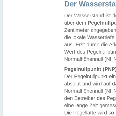
Der Wasserst
Der Wasserstand ist d
über dem
Pegelnullp
Zentimeter angegeben
die lokale Wassertie
aus. Erst durch die A
Wert des Pegelnullpun
Normalhöhennull (NHN
Pegelnullpunkt (PNP)
Der Pegelnullpunkt ei
absolut und wird auf
Normalhöhennull (NHN
den Betreiber des Pege
eine lange Zeit geme
Die Pegellatte wird s