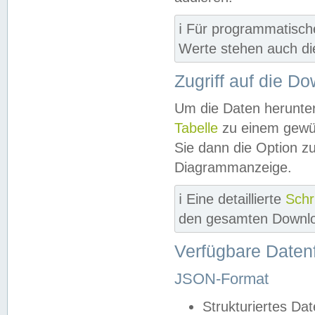
ℹ️ Für programmatisch
Werte stehen auch d
Zugriff auf die D
Um die Daten herunter
Tabelle
zu einem gewün
Sie dann die Option z
Diagrammanzeige.
ℹ️ Eine detaillierte
Schr
den gesamten Downlo
Verfügbare Daten
JSON-Format
Strukturiertes Da