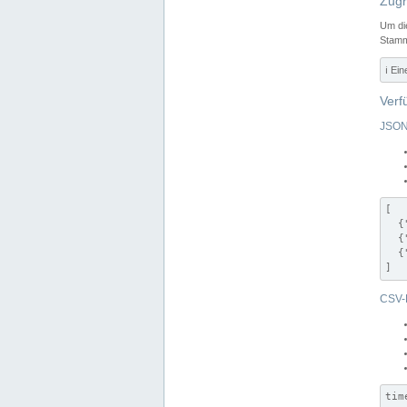
Zugr
Um di
Stamm
ℹ️ Ei
Verf
JSON
[

  {
  {
  {
]
CSV-
tim