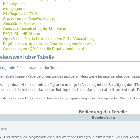
Höhensysteme
Einzugsgebiete
24h Regenradar DWD
Seezeichen von OpenSeaMap.org
Aktualität der Messwerte
Grenzwertüberschreitung der Messwerte
PEGELONLINE-Dienste
Open Source Projekt für die interaktive Online Visualisierung
Projektarbeit zur dynamischen Visualisierung von Messwerten
Generierung von QR-Codes für Pegelstammdatenseiten
elauswahl über Tabelle
legende Funktionsweise der Tabelle
die Tabelle können Pegel gefunden werden und deren Messwerte heruntergeladen oder visuali
vascript deaktiviert oder nicht verfügbar so muss jede Änderung mit der Bestätigung des "Filt
int nur bei deaktiviertem Javascript. Bei eingeschaltetem Javascript aktualisieren sich alle 
itstempel in den Dateien beim Download liegen ganzjährig in mitteleuropäischer Winterzeit vo
Bedienung der Tabelle:
Beschreibung
meter
Hier besteht die Möglichkeit, die auszuwertende Messgröße einzustellen. Bei einer Ände