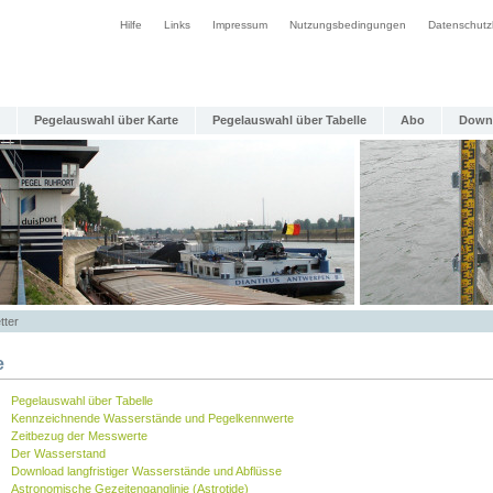
Hilfe
Links
Impressum
Nutzungsbedingungen
Datenschutz
Pegelauswahl über Karte
Pegelauswahl über Tabelle
Abo
Down
tter
e
Pegelauswahl über Tabelle
Kennzeichnende Wasserstände und Pegelkennwerte
Zeitbezug der Messwerte
Der Wasserstand
Download langfristiger Wasserstände und Abflüsse
Astronomische Gezeitenganglinie (Astrotide)