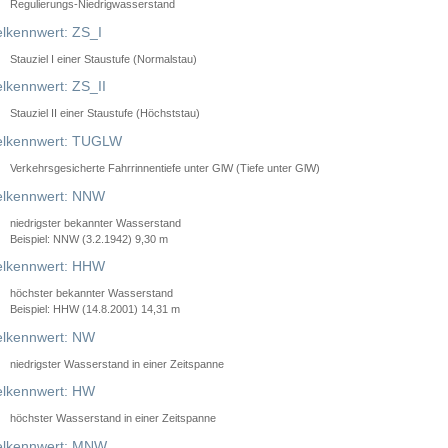
Regulierungs-Niedrigwasserstand
lkennwert: ZS_I
Stauziel I einer Staustufe (Normalstau)
lkennwert: ZS_II
Stauziel II einer Staustufe (Höchststau)
elkennwert: TUGLW
Verkehrsgesicherte Fahrrinnentiefe unter GlW (Tiefe unter GlW)
lkennwert: NNW
niedrigster bekannter Wasserstand
Beispiel: NNW (3.2.1942) 9,30 m
lkennwert: HHW
höchster bekannter Wasserstand
Beispiel: HHW (14.8.2001) 14,31 m
lkennwert: NW
niedrigster Wasserstand in einer Zeitspanne
lkennwert: HW
höchster Wasserstand in einer Zeitspanne
elkennwert: MNW