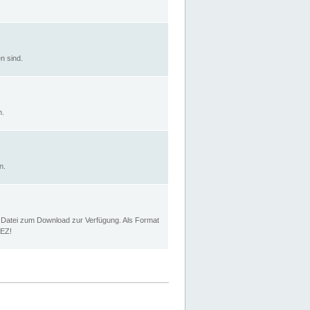
n sind.
n.
n.
p Datei zum Download zur Verfügung. Als Format
MEZ!