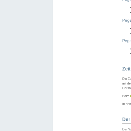
Pege
Peg
Zei
Die Ze
mit d
Darst
Beim
In de
Der
Der W