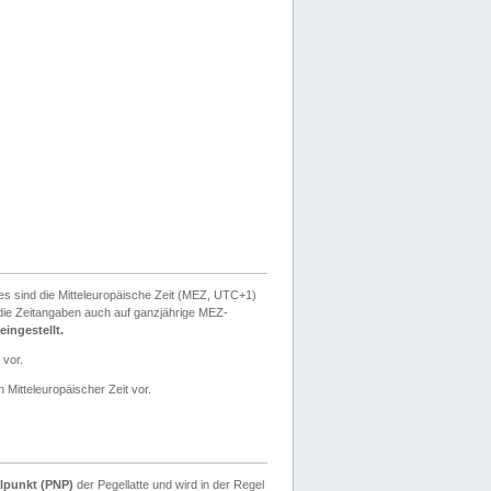
ies sind die Mitteleuropäische Zeit (MEZ, UTC+1)
ie Zeitangaben auch auf ganzjährige MEZ-
ingestellt.
 vor.
 Mitteleuropäischer Zeit vor.
lpunkt (PNP)
der Pegellatte und wird in der Regel