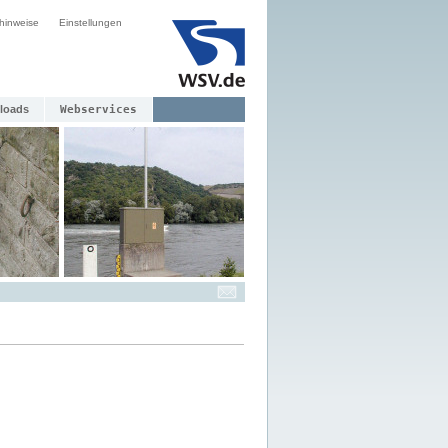
hinweise
Einstellungen
loads
Webservices