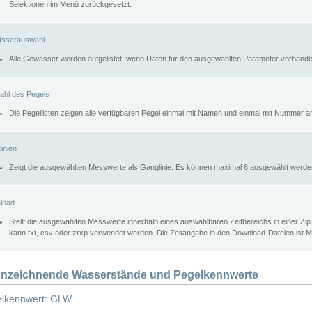
Selektionen im Menü zurückgesetzt.
sserauswahl
Alle Gewässer werden aufgelistet, wenn Daten für den ausgewählten Parameter vorhande
ahl des Pegels
Die Pegellisten zeigen alle verfügbaren Pegel einmal mit Namen und einmal mit Nummer a
inien
Zeigt die ausgewählten Messwerte als Ganglinie. Es können maximal 6 ausgewählt werde
load
Stellt die ausgewählten Messwerte innerhalb eines auswählbaren Zeitbereichs in einer Zi
kann txt, csv oder zrxp verwendet werden. Die Zeitangabe in den Download-Dateien ist 
nzeichnende Wasserstände und Pegelkennwerte
lkennwert: GLW