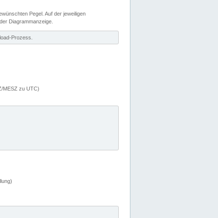
wünschten Pegel. Auf der jeweiligen
 der Diagrammanzeige.
load-Prozess.
MEZ/MESZ zu UTC)
lung)