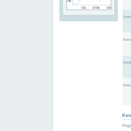
Gewä
Ausw
Gangl
Down
Ken
Pege