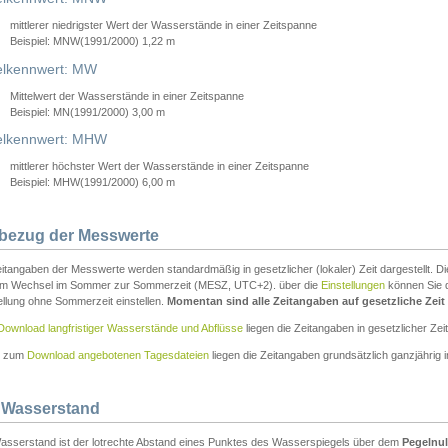
mittlerer niedrigster Wert der Wasserstände in einer Zeitspanne
Beispiel: MNW(1991/2000) 1,22 m
lkennwert: MW
Mittelwert der Wasserstände in einer Zeitspanne
Beispiel: MN(1991/2000) 3,00 m
elkennwert: MHW
mittlerer höchster Wert der Wasserstände in einer Zeitspanne
Beispiel: MHW(1991/2000) 6,00 m
tbezug der Messwerte
itangaben der Messwerte werden standardmäßig in gesetzlicher (lokaler) Zeit dargestellt. D
em Wechsel im Sommer zur Sommerzeit (MESZ, UTC+2). über die
Einstellungen
können Sie d
ellung ohne Sommerzeit einstellen.
Momentan sind alle Zeitangaben auf gesetzliche Zeit e
Download langfristiger Wasserstände und Abflüsse
liegen die Zeitangaben in gesetzlicher Zeit
n zum
Download angebotenen Tagesdateien
liegen die Zeitangaben grundsätzlich ganzjährig in
 Wasserstand
asserstand ist der lotrechte Abstand eines Punktes des Wasserspiegels über dem
Pegelnul