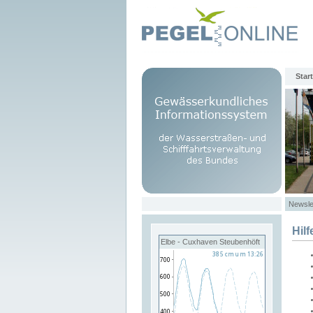
Start
Newsle
Hilf
Elbe - Cuxhaven Steubenhöft