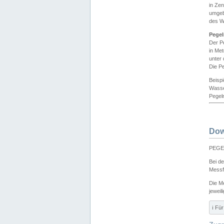
in Ze
umgeb
des W
Pegel
Der P
in Me
unter
Die Pe
Beisp
Wasse
Pegeln
Dow
PEGEL
Bei d
Messf
Die M
jeweil
ℹ️ F