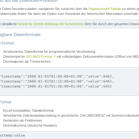
iff auf die Download-Funktion
e Daten herunterzuladen, navigieren Sie zunächst über die
Pegelauswahl-Tabelle
zu einem ge
datenseite finden Sie dann die Option zum Download der historischen Messdaten unterhalb
ne detaillierte
Schritt-für-Schritt-Anleitung mit Screenshots
führt Sie durch den gesamten Down
ügbare Datenformate
-Format
Strukturiertes Datenformat für programmatische Verarbeitung
Zeitstempel im
ISO 8601-Format
↗
mit vollständigen Zeitzoneninformation (Offset von 
Dezimalpunkt als Trennzeichen
"timestamp":"2000-01-01T01:00:00+01:00","value":646},

"timestamp":"2000-01-01T01:15:00+01:00","value":646},

"timestamp":"2000-01-01T01:30:00+01:00","value":645}

Format
Excel-kompatibles Tabellenformat
Vereinfachte Zeitstempeldarstellung in gesetzlicher Zeit (MEZ/MESZ mit Sommerzeitumstel
Semikolon als Feldtrenner
Dezimalkomma (deutsche Notation)
estamp;value
