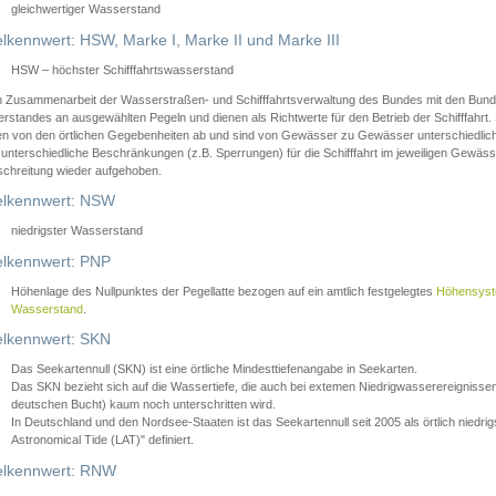
gleichwertiger Wasserstand
lkennwert: HSW, Marke I, Marke II und Marke III
HSW – höchster Schifffahrtswasserstand
in Zusammenarbeit der Wasserstraßen- und Schifffahrtsverwaltung des Bundes mit den Bund
standes an ausgewählten Pegeln und dienen als Richtwerte für den Betrieb der Schifffahrt. 
n von den örtlichen Gegebenheiten ab und sind von Gewässer zu Gewässer unterschiedlich
 unterschiedliche Beschränkungen (z.B. Sperrungen) für die Schifffahrt im jeweiligen Gewäss
schreitung wieder aufgehoben.
lkennwert: NSW
niedrigster Wasserstand
lkennwert: PNP
Höhenlage des Nullpunktes der Pegellatte bezogen auf ein amtlich festgelegtes
Höhensys
Wasserstand
.
lkennwert: SKN
Das Seekartennull (SKN) ist eine örtliche Mindesttiefenangabe in Seekarten.
Das SKN bezieht sich auf die Wassertiefe, die auch bei extemen Niedrigwasserereignissen
deutschen Bucht) kaum noch unterschritten wird.
In Deutschland und den Nordsee-Staaten ist das Seekartennull seit 2005 als örtlich nie
Astronomical Tide (LAT)" definiert.
lkennwert: RNW