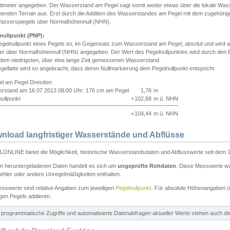
ntimeter angegeben. Der Wasserstand am Pegel sagt somit weder etwas über die lokale Wa
enden Terrain aus. Erst durch die Addition des Wasserstandes am Pegel mit dem zugehörig
asserspiegels über Normalhöhennull (NHN).
nullpunkt (PNP):
egelnullpunkt eines Pegels ist, im Gegensatz zum Wasserstand am Pegel, absolut und wir
ter über Normalhöhennull (NHN) angegeben. Der Wert des Pegelnullpunktes wird durch den Bet
 dem niedrigsten, über eine lange Zeit gemessenen Wasserstand.
gellatte wird so angebracht, dass deren Nullmarkierung dem Pegelnullpunkt entspricht.
iel am Pegel Dresden:
rstand am 16.07.2013 08:00 Uhr: 176 cm am Pegel
1,76
m
ullpunkt
+
102,68
m ü. NHN
=
104,44
m ü. NHN
nload langfristiger Wasserstände und Abflüsse
ONLINE bietet die Möglichkeit, historische Wasserstandsdaten und Abflusswerte seit dem 1
en heruntergeladenen Daten handelt es sich um
ungeprüfte Rohdaten
. Diese Messwerte wur
ehler oder andere Unregelmäßigkeiten enthalten.
esswerte sind relative Angaben zum jeweiligen
Pegelnullpunkt
. Für absolute Höhenangaben 
igen Pegels addieren.
ür programmatische Zugriffe und automatisierte Datenabfragen aktueller Werte stehen auch d