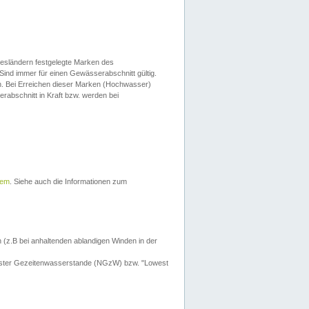
esländern festgelegte Marken des
Sind immer für einen Gewässerabschnitt gültig.
. Bei Erreichen dieser Marken (Hochwasser)
erabschnitt in Kraft bzw. werden bei
tem
. Siehe auch die Informationen zum
 (z.B bei anhaltenden ablandigen Winden in der
drigster Gezeitenwasserstande (NGzW) bzw. "Lowest