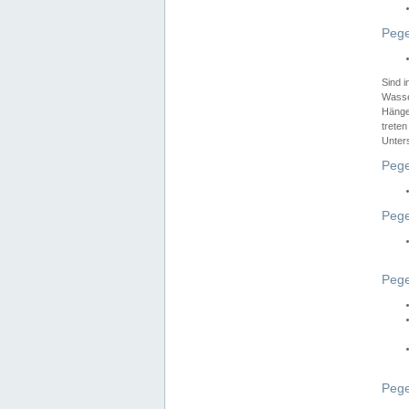
Pege
Sind 
Wasser
Hänge
treten
Unter
Pege
Pege
Pege
Pege