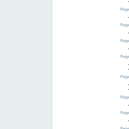
Pege
Pege
Peg
Pege
Pege
Pege
Pege
Peg