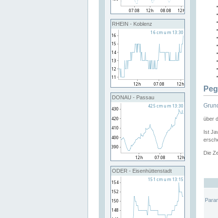
RHEIN - Koblenz
Peg
DONAU - Passau
Grund
über 
Ist Ja
ersche
Die Ze
ODER - Eisenhüttenstadt
Para