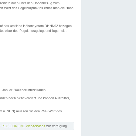
ssertiefe noch über den Höhenbezug zum
en Wert des Pegelnullpunktes erhält man die Höhe
d auf das amtliche Höhensystem DHHN92 bezogen
reiber des Pegels festgelegt und liegt meist
. Januar 2000 herunterzuladen.
den noch nicht validiert und können Ausreißer,
(m ü. NHN) müssen Sie den PNP-Wert des
ie
PEGELONLINE Webservices
zur Verfügung.