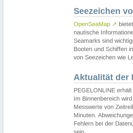
Seezeichen v
OpenSeaMap
↗
biete
nautische Information
Seamarks sind wichtig
Booten und Schiffen i
von Seezeichen wie Le
Aktualität der
PEGELONLINE erhält u
Im Binnenbereich wird 
Messwerte von Zeitreih
Minuten. Abweichungen
Fehlern bei der Daten
sein.