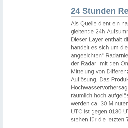
24 Stunden R
Als Quelle dient ein n
gleitende 24h-Aufsum
Dieser Layer enthält
handelt es sich um di
angeeichten“ Radarnie
der Radar- mit den O
Mittelung von Differe
Auflösung. Das Produk
Hochwasservorhersagez
räumlich hoch aufgelö
werden ca. 30 Minuten
UTC ist gegen 0130 UTC
stehen für die letzten