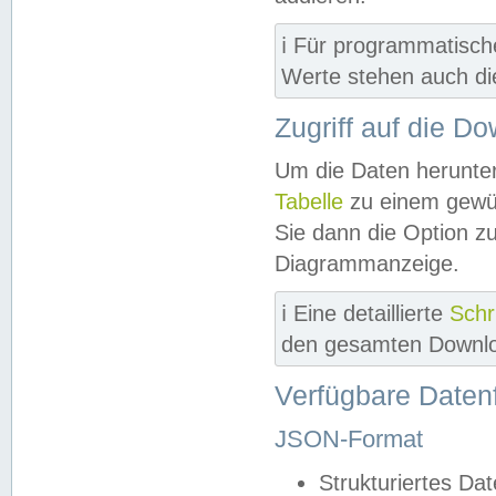
ℹ️ Für programmatisch
Werte stehen auch d
Zugriff auf die D
Um die Daten herunter
Tabelle
zu einem gewün
Sie dann die Option z
Diagrammanzeige.
ℹ️ Eine detaillierte
Schr
den gesamten Downlo
Verfügbare Daten
JSON-Format
Strukturiertes Da