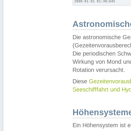
2000-01-01 01:30;645
Astronomische
Die astronomische Gez
(Gezeitenvorausberec
Die periodischen Schw
Wirkung von Mond und
Rotation verursacht.
Diese
Gezeitenvorau
Seeschifffahrt und Hy
Höhensystem
Ein Höhensystem ist e