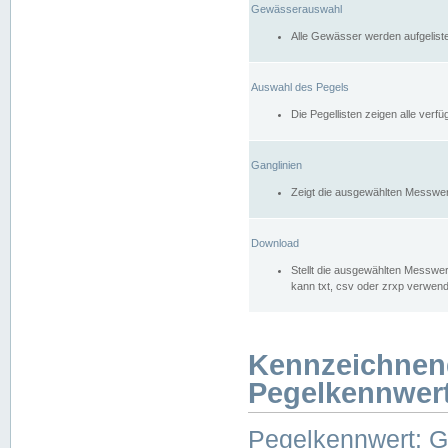
Gewässerauswahl
Alle Gewässer werden aufgelist
Auswahl des Pegels
Die Pegellisten zeigen alle ver
Ganglinien
Zeigt die ausgewählten Messwer
Download
Stellt die ausgewählten Messwer
kann txt, csv oder zrxp verwen
Kennzeichnen
Pegelkennwer
Pegelkennwert: 