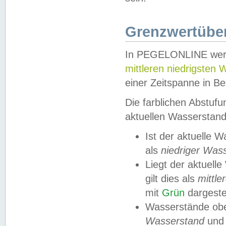
Grenzwertüber
In PEGELONLINE werde
mittleren niedrigsten
einer Zeitspanne in Be
Die farblichen Abstuf
aktuellen Wasserstand
Ist der aktuelle 
als
niedriger Was
Liegt der aktue
gilt dies als
mittle
mit
Grün
dargestel
Wasserstände obe
Wasserstand
und