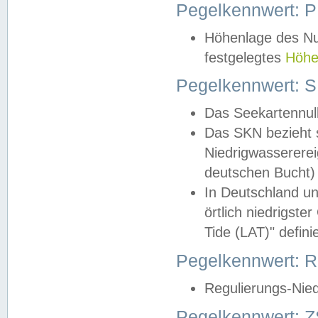
Pegelkennwert: 
Höhenlage des Nul
festgelegtes
Höhe
Pegelkennwert: 
Das Seekartennull
Das SKN bezieht s
Niedrigwassererei
deutschen Bucht) 
In Deutschland un
örtlich niedrigst
Tide (LAT)" definie
Pegelkennwert:
Regulierungs-Nie
Pegelkennwert: Z