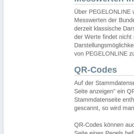
Über PEGELONLINE wer
Messwerten der Bundes
derzeit klassische Da
der Werte findet nicht 
Darstellungsmöglichkei
von PEGELONLINE zu 
QR-Codes
Auf der Stammdatensei
Seite anzeigen" ein Q
Stammdatenseite enthä
gescannt, so wird man
QR-Codes können auc
Seite eines Pegels be