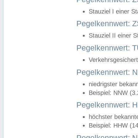
Stauziel I einer S
Pegelkennwert: Z
Stauziel II einer 
Pegelkennwert:
Verkehrsgesichert
Pegelkennwert:
niedrigster bekan
Beispiel: NNW (3
Pegelkennwert:
höchster bekannt
Beispiel: HHW (1
Pegelkennwert: 