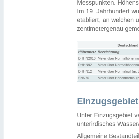
Messpunkten. Höhensy
Im 19. Jahrhundert wu
etabliert, an welchen 
zentimetergenau gem
Deutschland
Höhennetz
Bezeichnung
DHHN2016
Meter über Normalhöhennul
DHHN92
Meter über Normalhöhennul
DHHN12
Meter über Normalnull (m. 
SNN76
Meter über Höhennormal (m
Einzugsgebiet
Unter Einzugsgebiet v
unterirdisches Wasser
Allgemeine Bestandtei