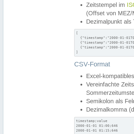
Zeitstempel im
IS
(Offset von MEZ
Dezimalpunkt als
[

  {"timestamp":"2000-01-01T0
  {"timestamp":"2000-01-01T0
  {"timestamp":"2000-01-01T0
]
CSV-Format
Excel-kompatibles
Vereinfachte Zeit
Sommerzeitumstel
Semikolon als Fel
Dezimalkomma (de
timestamp;value

2000-01-01 01:00;646

2000-01-01 01:15;646
