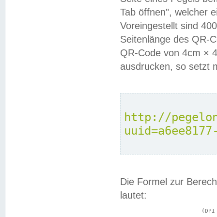
Tab öffnen", welcher 
Voreingestellt sind 4
Seitenlänge des QR-C
QR-Code von 4cm × 4c
ausdrucken, so setzt 
http://pegelo
uuid=a6ee8177
Die Formel zur Berech
lautet:
			(DPI × Druckkantenlänge in cm) ÷ 2,54 = Kantenlänge in Pixel
