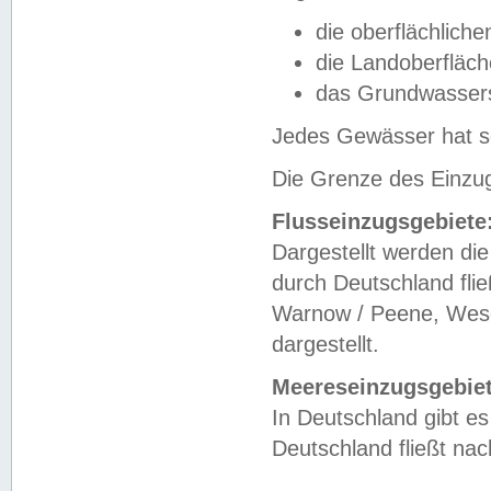
die oberflächlich
die Landoberfläc
das Grundwasser
Jedes Gewässer hat se
Die Grenze des Einzug
Flusseinzugsgebiete
Dargestellt werden die
durch Deutschland fli
Warnow / Peene, Weser
dargestellt.
Meereseinzugsgebiet
In Deutschland gibt 
Deutschland fließt n