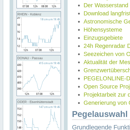
Der Wasserstand
Download langfris
RHEIN - Koblenz
Astronomische Gez
Höhensysteme
Einzugsgebiete
24h Regenradar
Seezeichen von 
DONAU - Passau
Aktualität der Me
Grenzwertübersch
PEGELONLINE-Di
Open Source Projek
Projektarbeit zur
Generierung von 
ODER - Eisenhüttenstadt
Pegelauswahl 
Grundlegende Funkti