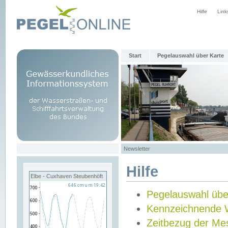
Hilfe
Link
Start
Pegelauswahl über Karte
Newsletter
Hilfe
Elbe - Cuxhaven Steubenhöft
Pegelauswahl übe
Kennzeichnende 
Zeitbezug der Me