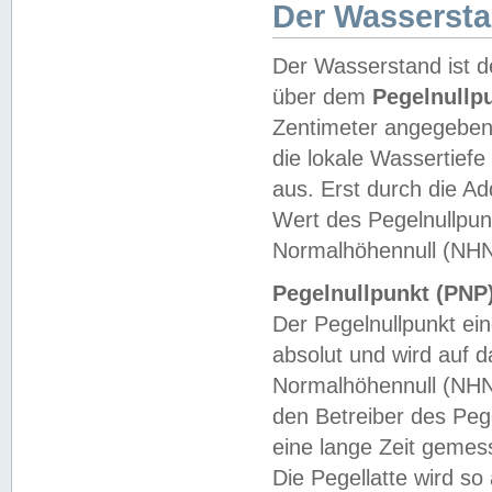
Der Wasserst
Der Wasserstand ist d
über dem
Pegelnullp
Zentimeter angegeben
die lokale Wassertie
aus. Erst durch die A
Wert des Pegelnullpun
Normalhöhennull (NHN
Pegelnullpunkt (PNP)
Der Pegelnullpunkt ei
absolut und wird auf
Normalhöhennull (NHN
den Betreiber des Pege
eine lange Zeit geme
Die Pegellatte wird s