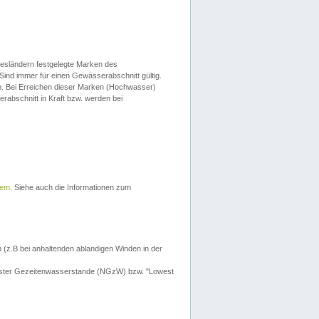
esländern festgelegte Marken des
Sind immer für einen Gewässerabschnitt gültig.
. Bei Erreichen dieser Marken (Hochwasser)
erabschnitt in Kraft bzw. werden bei
tem
. Siehe auch die Informationen zum
 (z.B bei anhaltenden ablandigen Winden in der
drigster Gezeitenwasserstande (NGzW) bzw. "Lowest