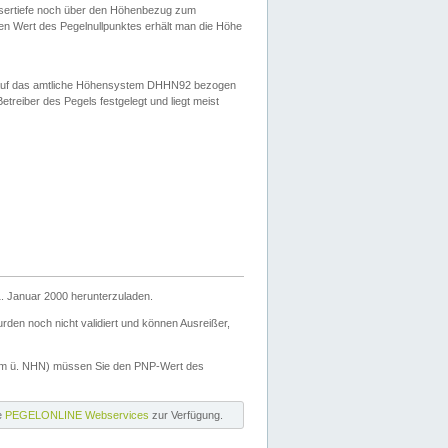
ssertiefe noch über den Höhenbezug zum
en Wert des Pegelnullpunktes erhält man die Höhe
d auf das amtliche Höhensystem DHHN92 bezogen
reiber des Pegels festgelegt und liegt meist
. Januar 2000 herunterzuladen.
den noch nicht validiert und können Ausreißer,
(m ü. NHN) müssen Sie den PNP-Wert des
ie
PEGELONLINE Webservices
zur Verfügung.