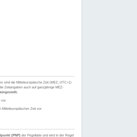
ies sind die Mitteleuropäische Zeit (MEZ, UTC+1)
ie Zeitangaben auch auf ganzjährige MEZ-
ingestellt.
 vor.
 Mitteleuropäischer Zeit vor.
lpunkt (PNP)
der Pegellatte und wird in der Regel