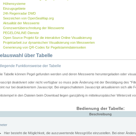
Höhensysteme
Einzugsgebiete
24h Regenradar DWD
Seezeichen von OpenSeaMap.org
Aktualität der Messwerte
Grenzwertüberschreitung der Messwerte
PEGELONLINE-Dienste
Open Source Projekt für die interaktive Online Visualisierung
Projektarbeit zur dynamischen Visualisierung von Messwerten
Generierung von QR-Codes für Pegelstammdatenseiten
elauswahl über Tabelle
legende Funktionsweise der Tabelle
die Tabelle können Pegel gefunden werden und deren Messwerte heruntergeladen oder visuali
vascript deaktiviert oder nicht verfügbar so muss jede Änderung mit der Bestätigung des "Filt
int nur bei deaktiviertem Javascript. Bei eingeschaltetem Javascript aktualisieren sich alle 
itstempel in den Dateien beim Download liegen ganzjährig in mitteleuropäischer Winterzeit vo
Bedienung der Tabelle:
Beschreibung
meter
Hier besteht die Möglichkeit, die auszuwertende Messgröße einzustellen. Bei einer Ände