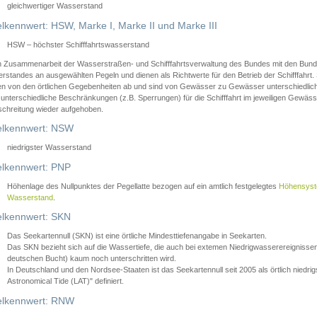
gleichwertiger Wasserstand
lkennwert: HSW, Marke I, Marke II und Marke III
HSW – höchster Schifffahrtswasserstand
in Zusammenarbeit der Wasserstraßen- und Schifffahrtsverwaltung des Bundes mit den Bund
standes an ausgewählten Pegeln und dienen als Richtwerte für den Betrieb der Schifffahrt. 
n von den örtlichen Gegebenheiten ab und sind von Gewässer zu Gewässer unterschiedlich
 unterschiedliche Beschränkungen (z.B. Sperrungen) für die Schifffahrt im jeweiligen Gewäss
schreitung wieder aufgehoben.
lkennwert: NSW
niedrigster Wasserstand
lkennwert: PNP
Höhenlage des Nullpunktes der Pegellatte bezogen auf ein amtlich festgelegtes
Höhensys
Wasserstand
.
lkennwert: SKN
Das Seekartennull (SKN) ist eine örtliche Mindesttiefenangabe in Seekarten.
Das SKN bezieht sich auf die Wassertiefe, die auch bei extemen Niedrigwasserereignissen
deutschen Bucht) kaum noch unterschritten wird.
In Deutschland und den Nordsee-Staaten ist das Seekartennull seit 2005 als örtlich nie
Astronomical Tide (LAT)" definiert.
lkennwert: RNW