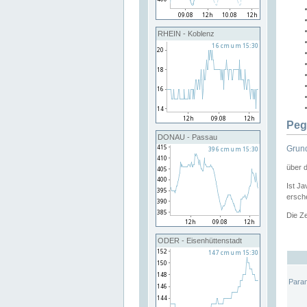
RHEIN - Koblenz
Peg
DONAU - Passau
Grund
über 
Ist Ja
ersche
Die Ze
ODER - Eisenhüttenstadt
Para