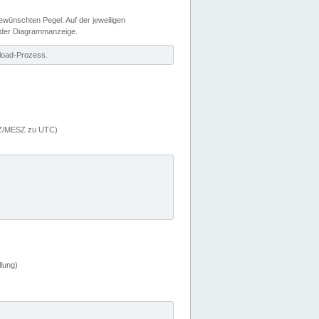
wünschten Pegel. Auf der jeweiligen
 der Diagrammanzeige.
load-Prozess.
MEZ/MESZ zu UTC)
lung)