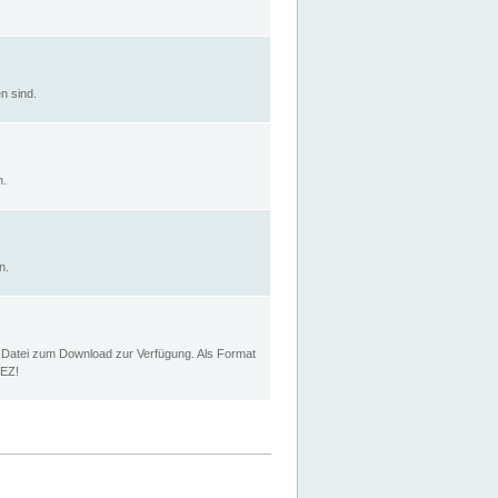
n sind.
n.
n.
p Datei zum Download zur Verfügung. Als Format
MEZ!