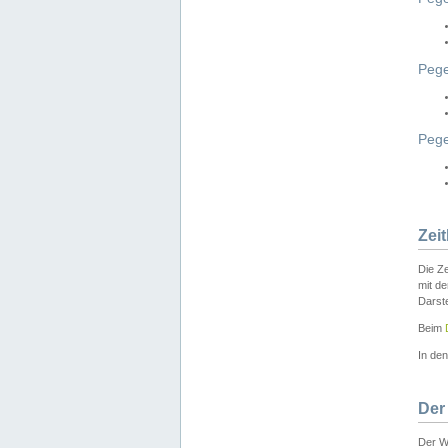
Pege
Peg
Zei
Die Ze
mit d
Darst
Beim
In de
Der
Der W