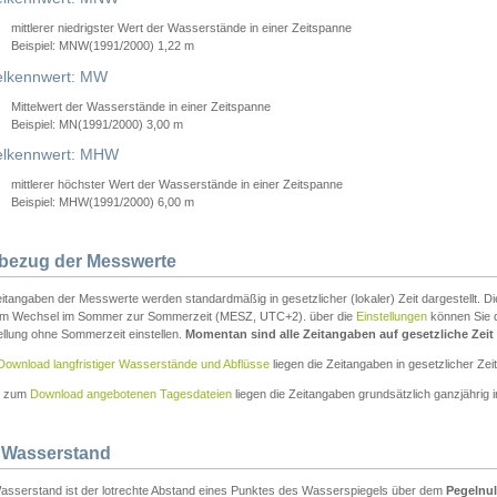
mittlerer niedrigster Wert der Wasserstände in einer Zeitspanne
Beispiel: MNW(1991/2000) 1,22 m
lkennwert: MW
Mittelwert der Wasserstände in einer Zeitspanne
Beispiel: MN(1991/2000) 3,00 m
elkennwert: MHW
mittlerer höchster Wert der Wasserstände in einer Zeitspanne
Beispiel: MHW(1991/2000) 6,00 m
tbezug der Messwerte
itangaben der Messwerte werden standardmäßig in gesetzlicher (lokaler) Zeit dargestellt. D
em Wechsel im Sommer zur Sommerzeit (MESZ, UTC+2). über die
Einstellungen
können Sie d
ellung ohne Sommerzeit einstellen.
Momentan sind alle Zeitangaben auf gesetzliche Zeit e
Download langfristiger Wasserstände und Abflüsse
liegen die Zeitangaben in gesetzlicher Zeit
n zum
Download angebotenen Tagesdateien
liegen die Zeitangaben grundsätzlich ganzjährig in
 Wasserstand
asserstand ist der lotrechte Abstand eines Punktes des Wasserspiegels über dem
Pegelnul