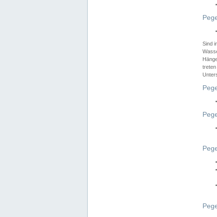
Pege
Sind 
Wasser
Hänge
treten
Unter
Pege
Pege
Pege
Pege