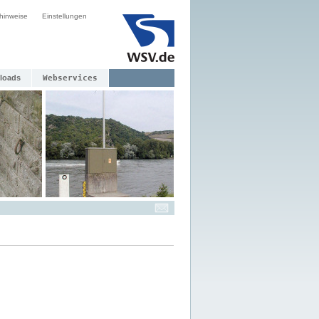
hinweise
Einstellungen
loads
Webservices