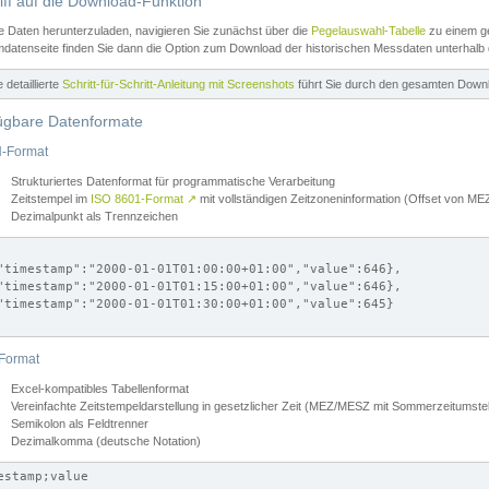
iff auf die Download-Funktion
e Daten herunterzuladen, navigieren Sie zunächst über die
Pegelauswahl-Tabelle
zu einem ge
datenseite finden Sie dann die Option zum Download der historischen Messdaten unterhalb
ne detaillierte
Schritt-für-Schritt-Anleitung mit Screenshots
führt Sie durch den gesamten Down
ügbare Datenformate
-Format
Strukturiertes Datenformat für programmatische Verarbeitung
Zeitstempel im
ISO 8601-Format
↗
mit vollständigen Zeitzoneninformation (Offset von 
Dezimalpunkt als Trennzeichen
"timestamp":"2000-01-01T01:00:00+01:00","value":646},

"timestamp":"2000-01-01T01:15:00+01:00","value":646},

"timestamp":"2000-01-01T01:30:00+01:00","value":645}

Format
Excel-kompatibles Tabellenformat
Vereinfachte Zeitstempeldarstellung in gesetzlicher Zeit (MEZ/MESZ mit Sommerzeitumstel
Semikolon als Feldtrenner
Dezimalkomma (deutsche Notation)
estamp;value
