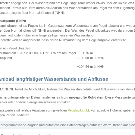
ntimeter angegeben. Der Wasserstand am Pegel sagt somit weder etwas über die lokale Wa
enden Terrain aus. Erst durch die Addition des Wasserstandes am Pegel mit dem zugehörig
asserspiegels über Normalhöhennull (NHN).
nullpunkt (PNP):
egelnullpunkt eines Pegels ist, im Gegensatz zum Wasserstand am Pegel, absolut und wir
ter über Normalhöhennull (NHN) angegeben. Der Wert des Pegelnullpunktes wird durch den Bet
 dem niedrigsten, über eine lange Zeit gemessenen Wasserstand.
gellatte wird so angebracht, dass deren Nullmarkierung dem Pegelnullpunkt entspricht.
iel am Pegel Dresden:
rstand am 16.07.2013 08:00 Uhr: 176 cm am Pegel
1,76
m
ullpunkt
+
102,68
m ü. NHN
=
104,44
m ü. NHN
nload langfristiger Wasserstände und Abflüsse
ONLINE bietet die Möglichkeit, historische Wasserstandsdaten und Abflusswerte seit dem 1
en heruntergeladenen Daten handelt es sich um
ungeprüfte Rohdaten
. Diese Messwerte wur
ehler oder andere Unregelmäßigkeiten enthalten.
esswerte sind relative Angaben zum jeweiligen
Pegelnullpunkt
. Für absolute Höhenangaben 
igen Pegels addieren.
ür programmatische Zugriffe und automatisierte Datenabfragen aktueller Werte stehen auch d