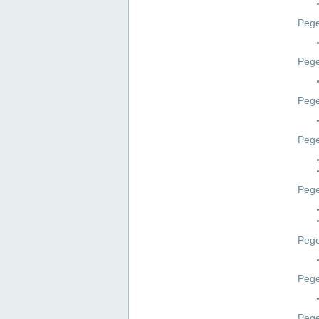
Pege
Pege
Peg
Pege
Pege
Pege
Pege
Peg