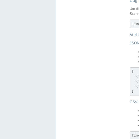
Zugr
Um di
Stamm
ℹ️ Ei
Verf
JSON
[

  {
  {
  {
]
CSV-
tim