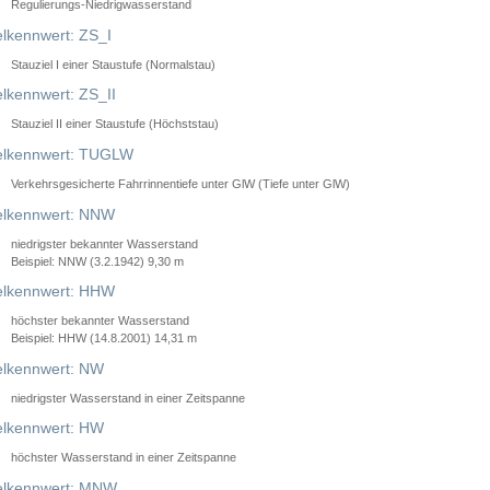
Regulierungs-Niedrigwasserstand
lkennwert: ZS_I
Stauziel I einer Staustufe (Normalstau)
lkennwert: ZS_II
Stauziel II einer Staustufe (Höchststau)
elkennwert: TUGLW
Verkehrsgesicherte Fahrrinnentiefe unter GlW (Tiefe unter GlW)
lkennwert: NNW
niedrigster bekannter Wasserstand
Beispiel: NNW (3.2.1942) 9,30 m
lkennwert: HHW
höchster bekannter Wasserstand
Beispiel: HHW (14.8.2001) 14,31 m
lkennwert: NW
niedrigster Wasserstand in einer Zeitspanne
lkennwert: HW
höchster Wasserstand in einer Zeitspanne
elkennwert: MNW