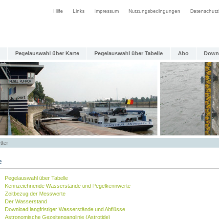
Hilfe
Links
Impressum
Nutzungsbedingungen
Datenschutz
Pegelauswahl über Karte
Pegelauswahl über Tabelle
Abo
Down
tter
e
Pegelauswahl über Tabelle
Kennzeichnende Wasserstände und Pegelkennwerte
Zeitbezug der Messwerte
Der Wasserstand
Download langfristiger Wasserstände und Abflüsse
Astronomische Gezeitenganglinie (Astrotide)