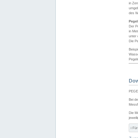
in Ze
umgeb
des W
Pegel
Der P
in Me
unter
Die Pe
Beisp
Wasse
Pegeln
Dow
PEGEL
Bei d
Messf
Die M
jeweil
ℹ️ F