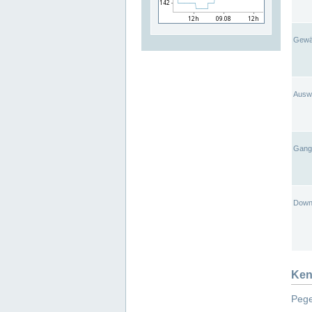
Gewä
Ausw
Gangl
Down
Ken
Pege