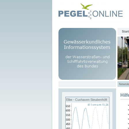
Start
Newsle
Hilf
Elbe - Cuxhaven Steubenhöft