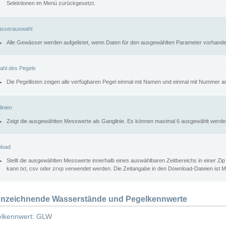
Selektionen im Menü zurückgesetzt.
sserauswahl
Alle Gewässer werden aufgelistet, wenn Daten für den ausgewählten Parameter vorhande
ahl des Pegels
Die Pegellisten zeigen alle verfügbaren Pegel einmal mit Namen und einmal mit Nummer a
inien
Zeigt die ausgewählten Messwerte als Ganglinie. Es können maximal 6 ausgewählt werde
load
Stellt die ausgewählten Messwerte innerhalb eines auswählbaren Zeitbereichs in einer Zi
kann txt, csv oder zrxp verwendet werden. Die Zeitangabe in den Download-Dateien ist 
nzeichnende Wasserstände und Pegelkennwerte
lkennwert: GLW