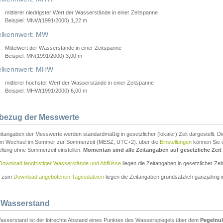
mittlerer niedrigster Wert der Wasserstände in einer Zeitspanne
Beispiel: MNW(1991/2000) 1,22 m
lkennwert: MW
Mittelwert der Wasserstände in einer Zeitspanne
Beispiel: MN(1991/2000) 3,00 m
elkennwert: MHW
mittlerer höchster Wert der Wasserstände in einer Zeitspanne
Beispiel: MHW(1991/2000) 6,00 m
tbezug der Messwerte
itangaben der Messwerte werden standardmäßig in gesetzlicher (lokaler) Zeit dargestellt. D
em Wechsel im Sommer zur Sommerzeit (MESZ, UTC+2). über die
Einstellungen
können Sie d
ellung ohne Sommerzeit einstellen.
Momentan sind alle Zeitangaben auf gesetzliche Zeit e
Download langfristiger Wasserstände und Abflüsse
liegen die Zeitangaben in gesetzlicher Zeit
n zum
Download angebotenen Tagesdateien
liegen die Zeitangaben grundsätzlich ganzjährig in
 Wasserstand
asserstand ist der lotrechte Abstand eines Punktes des Wasserspiegels über dem
Pegelnul