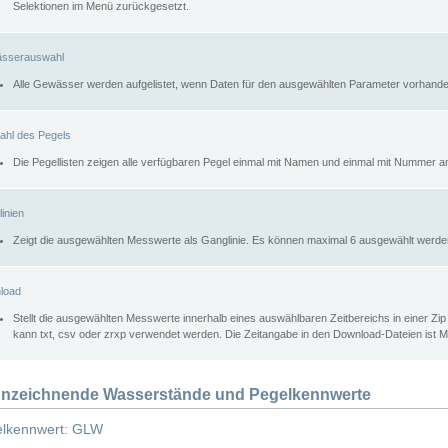
Selektionen im Menü zurückgesetzt.
sserauswahl
Alle Gewässer werden aufgelistet, wenn Daten für den ausgewählten Parameter vorhande
ahl des Pegels
Die Pegellisten zeigen alle verfügbaren Pegel einmal mit Namen und einmal mit Nummer a
inien
Zeigt die ausgewählten Messwerte als Ganglinie. Es können maximal 6 ausgewählt werde
load
Stellt die ausgewählten Messwerte innerhalb eines auswählbaren Zeitbereichs in einer Zi
kann txt, csv oder zrxp verwendet werden. Die Zeitangabe in den Download-Dateien ist 
nzeichnende Wasserstände und Pegelkennwerte
lkennwert: GLW