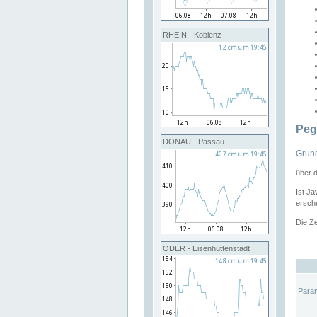
RHEIN - Koblenz
Peg
DONAU - Passau
Grund
über 
Ist Ja
ersche
Die Ze
ODER - Eisenhüttenstadt
Para