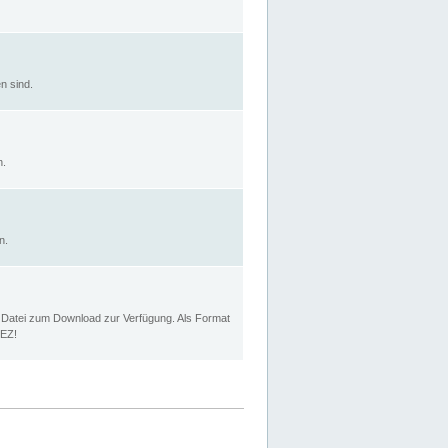
n sind.
n.
n.
p Datei zum Download zur Verfügung. Als Format
MEZ!