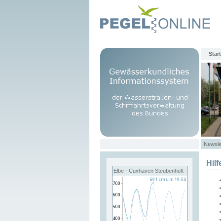
Start
Newsle
Hilf
Elbe - Cuxhaven Steubenhöft