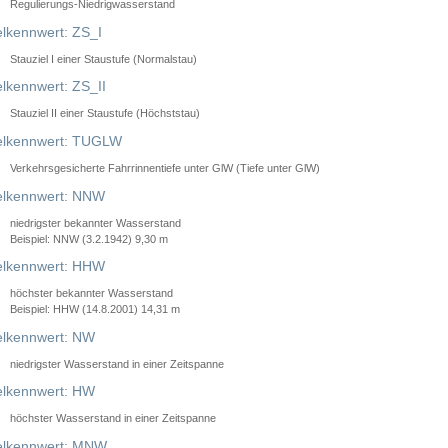
Regulierungs-Niedrigwasserstand
lkennwert: ZS_I
Stauziel I einer Staustufe (Normalstau)
lkennwert: ZS_II
Stauziel II einer Staustufe (Höchststau)
elkennwert: TUGLW
Verkehrsgesicherte Fahrrinnentiefe unter GlW (Tiefe unter GlW)
lkennwert: NNW
niedrigster bekannter Wasserstand
Beispiel: NNW (3.2.1942) 9,30 m
lkennwert: HHW
höchster bekannter Wasserstand
Beispiel: HHW (14.8.2001) 14,31 m
lkennwert: NW
niedrigster Wasserstand in einer Zeitspanne
lkennwert: HW
höchster Wasserstand in einer Zeitspanne
elkennwert: MNW