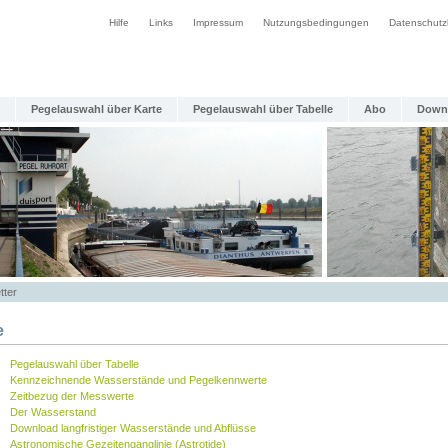
Hilfe
Links
Impressum
Nutzungsbedingungen
Datenschutz
Pegelauswahl über Karte
Pegelauswahl über Tabelle
Abo
Down
tter
e
Pegelauswahl über Tabelle
Kennzeichnende Wasserstände und Pegelkennwerte
Zeitbezug der Messwerte
Der Wasserstand
Download langfristiger Wasserstände und Abflüsse
Astronomische Gezeitenganglinie (Astrotide)