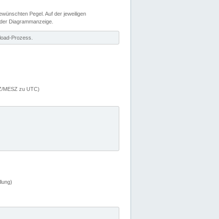
wünschten Pegel. Auf der jeweiligen
 der Diagrammanzeige.
load-Prozess.
MEZ/MESZ zu UTC)
lung)