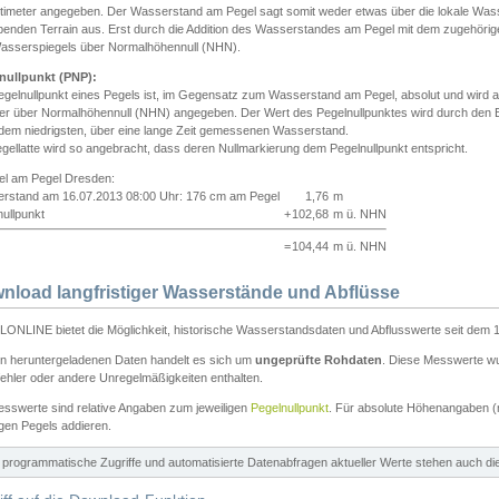
ntimeter angegeben. Der Wasserstand am Pegel sagt somit weder etwas über die lokale Wa
enden Terrain aus. Erst durch die Addition des Wasserstandes am Pegel mit dem zugehörig
asserspiegels über Normalhöhennull (NHN).
nullpunkt (PNP):
egelnullpunkt eines Pegels ist, im Gegensatz zum Wasserstand am Pegel, absolut und wir
ter über Normalhöhennull (NHN) angegeben. Der Wert des Pegelnullpunktes wird durch den Bet
 dem niedrigsten, über eine lange Zeit gemessenen Wasserstand.
gellatte wird so angebracht, dass deren Nullmarkierung dem Pegelnullpunkt entspricht.
iel am Pegel Dresden:
rstand am 16.07.2013 08:00 Uhr: 176 cm am Pegel
1,76
m
ullpunkt
+
102,68
m ü. NHN
=
104,44
m ü. NHN
nload langfristiger Wasserstände und Abflüsse
ONLINE bietet die Möglichkeit, historische Wasserstandsdaten und Abflusswerte seit dem 1
en heruntergeladenen Daten handelt es sich um
ungeprüfte Rohdaten
. Diese Messwerte wur
ehler oder andere Unregelmäßigkeiten enthalten.
esswerte sind relative Angaben zum jeweiligen
Pegelnullpunkt
. Für absolute Höhenangaben 
igen Pegels addieren.
ür programmatische Zugriffe und automatisierte Datenabfragen aktueller Werte stehen auch d