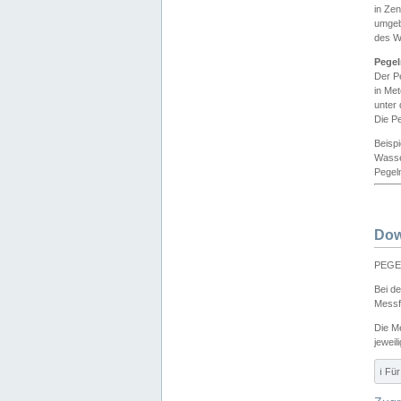
in Ze
umgeb
des W
Pegel
Der P
in Me
unter
Die Pe
Beisp
Wasse
Pegeln
Dow
PEGEL
Bei d
Messf
Die M
jeweil
ℹ️ F