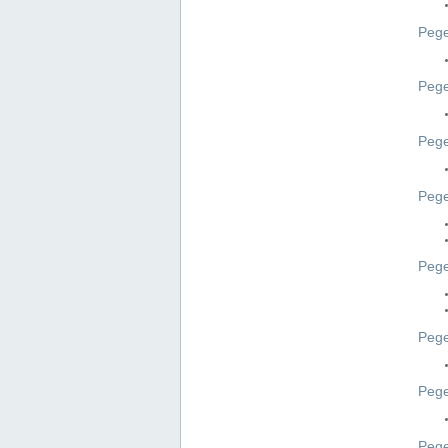
Pege
Pege
Peg
Pege
Pege
Pege
Pege
Peg