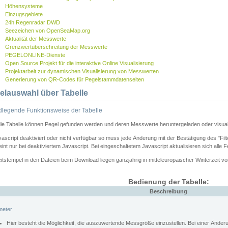
Höhensysteme
Einzugsgebiete
24h Regenradar DWD
Seezeichen von OpenSeaMap.org
Aktualität der Messwerte
Grenzwertüberschreitung der Messwerte
PEGELONLINE-Dienste
Open Source Projekt für die interaktive Online Visualisierung
Projektarbeit zur dynamischen Visualisierung von Messwerten
Generierung von QR-Codes für Pegelstammdatenseiten
elauswahl über Tabelle
legende Funktionsweise der Tabelle
die Tabelle können Pegel gefunden werden und deren Messwerte heruntergeladen oder visuali
vascript deaktiviert oder nicht verfügbar so muss jede Änderung mit der Bestätigung des "Filt
int nur bei deaktiviertem Javascript. Bei eingeschaltetem Javascript aktualisieren sich alle 
itstempel in den Dateien beim Download liegen ganzjährig in mitteleuropäischer Winterzeit vo
Bedienung der Tabelle:
Beschreibung
meter
Hier besteht die Möglichkeit, die auszuwertende Messgröße einzustellen. Bei einer Ände