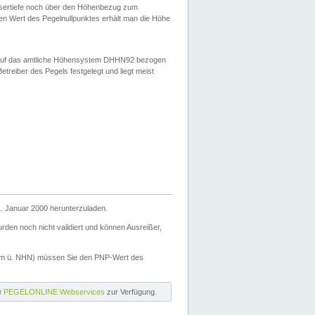
ssertiefe noch über den Höhenbezug zum
en Wert des Pegelnullpunktes erhält man die Höhe
d auf das amtliche Höhensystem DHHN92 bezogen
reiber des Pegels festgelegt und liegt meist
. Januar 2000 herunterzuladen.
den noch nicht validiert und können Ausreißer,
(m ü. NHN) müssen Sie den PNP-Wert des
ie
PEGELONLINE Webservices
zur Verfügung.