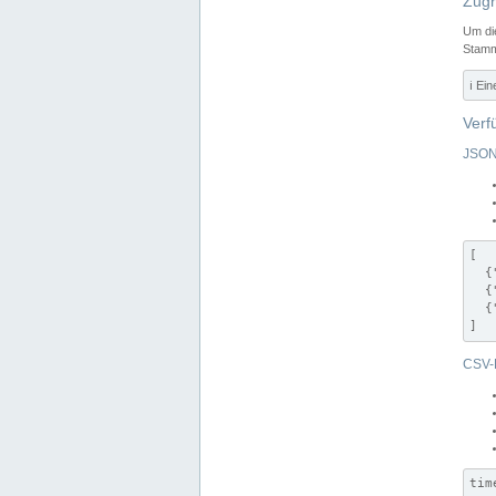
Zugr
Um di
Stamm
ℹ️ Ei
Verf
JSON
[

  {
  {
  {
]
CSV-
tim