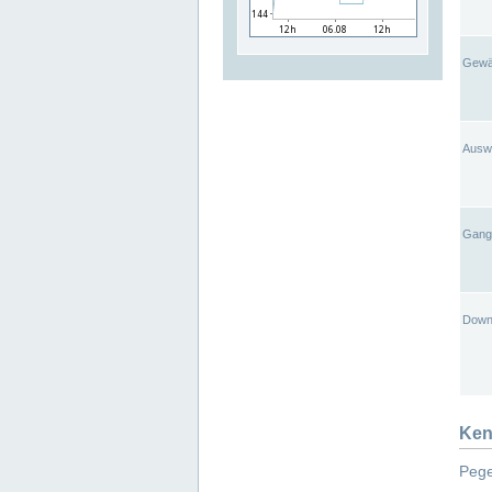
Gewä
Ausw
Gangl
Down
Ken
Pege