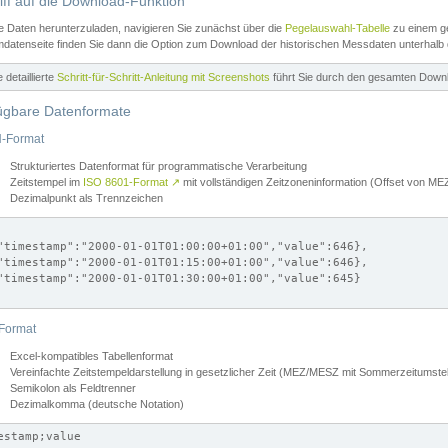
iff auf die Download-Funktion
e Daten herunterzuladen, navigieren Sie zunächst über die
Pegelauswahl-Tabelle
zu einem ge
datenseite finden Sie dann die Option zum Download der historischen Messdaten unterhalb
ne detaillierte
Schritt-für-Schritt-Anleitung mit Screenshots
führt Sie durch den gesamten Down
ügbare Datenformate
-Format
Strukturiertes Datenformat für programmatische Verarbeitung
Zeitstempel im
ISO 8601-Format
↗
mit vollständigen Zeitzoneninformation (Offset von 
Dezimalpunkt als Trennzeichen
"timestamp":"2000-01-01T01:00:00+01:00","value":646},

"timestamp":"2000-01-01T01:15:00+01:00","value":646},

"timestamp":"2000-01-01T01:30:00+01:00","value":645}

Format
Excel-kompatibles Tabellenformat
Vereinfachte Zeitstempeldarstellung in gesetzlicher Zeit (MEZ/MESZ mit Sommerzeitumstel
Semikolon als Feldtrenner
Dezimalkomma (deutsche Notation)
estamp;value
