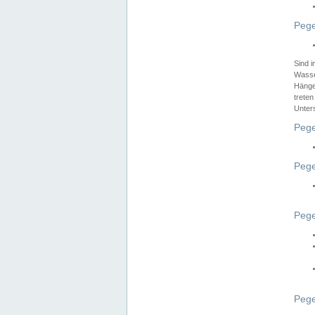
Pege
Sind 
Wasser
Hänge
treten
Unter
Pege
Pege
Pege
Pege