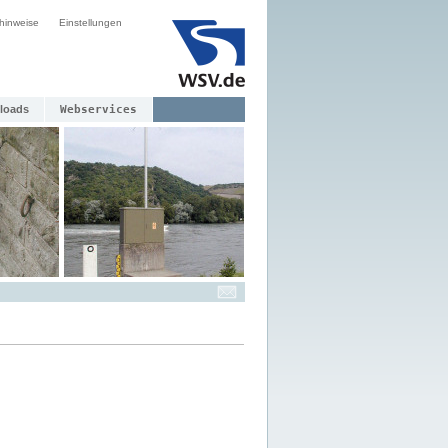
hinweise
Einstellungen
loads
Webservices