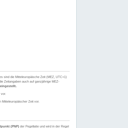
ies sind die Mitteleuropäische Zeit (MEZ, UTC+1)
ie Zeitangaben auch auf ganzjährige MEZ-
ingestellt.
 vor.
 Mitteleuropäischer Zeit vor.
lpunkt (PNP)
der Pegellatte und wird in der Regel