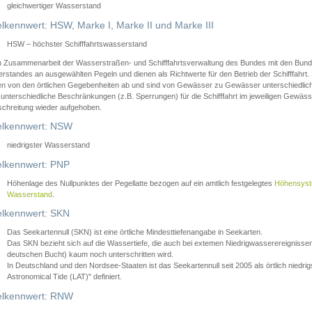
gleichwertiger Wasserstand
lkennwert: HSW, Marke I, Marke II und Marke III
HSW – höchster Schifffahrtswasserstand
in Zusammenarbeit der Wasserstraßen- und Schifffahrtsverwaltung des Bundes mit den Bund
standes an ausgewählten Pegeln und dienen als Richtwerte für den Betrieb der Schifffahrt. 
n von den örtlichen Gegebenheiten ab und sind von Gewässer zu Gewässer unterschiedlich
 unterschiedliche Beschränkungen (z.B. Sperrungen) für die Schifffahrt im jeweiligen Gewäss
schreitung wieder aufgehoben.
lkennwert: NSW
niedrigster Wasserstand
lkennwert: PNP
Höhenlage des Nullpunktes der Pegellatte bezogen auf ein amtlich festgelegtes
Höhensys
Wasserstand
.
lkennwert: SKN
Das Seekartennull (SKN) ist eine örtliche Mindesttiefenangabe in Seekarten.
Das SKN bezieht sich auf die Wassertiefe, die auch bei extemen Niedrigwasserereignissen
deutschen Bucht) kaum noch unterschritten wird.
In Deutschland und den Nordsee-Staaten ist das Seekartennull seit 2005 als örtlich nie
Astronomical Tide (LAT)" definiert.
lkennwert: RNW