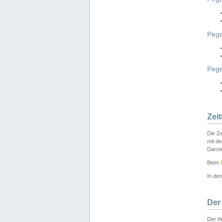
Pege
Peg
Zei
Die Ze
mit d
Darst
Beim
In de
Der
Der W