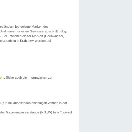
esländern festgelegte Marken des
Sind immer für einen Gewässerabschnitt gültig.
. Bei Erreichen dieser Marken (Hochwasser)
erabschnitt in Kraft bzw. werden bei
tem
. Siehe auch die Informationen zum
 (z.B bei anhaltenden ablandigen Winden in der
drigster Gezeitenwasserstande (NGzW) bzw. "Lowest