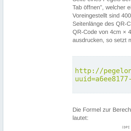
Tab öffnen", welcher 
Voreingestellt sind 4
Seitenlänge des QR-C
QR-Code von 4cm × 4c
ausdrucken, so setzt 
http://pegelo
uuid=a6ee8177
Die Formel zur Berech
lautet:
			(DPI × Druckkantenlänge in cm) ÷ 2,54 = Kantenlänge in Pixel
