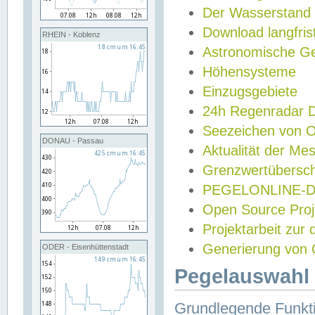
Der Wasserstand
Download langfris
RHEIN - Koblenz
Astronomische Gez
Höhensysteme
Einzugsgebiete
24h Regenradar
Seezeichen von 
DONAU - Passau
Aktualität der Me
Grenzwertübersch
PEGELONLINE-Di
Open Source Projek
Projektarbeit zur
Generierung von 
ODER - Eisenhüttenstadt
Pegelauswahl 
Grundlegende Funkti