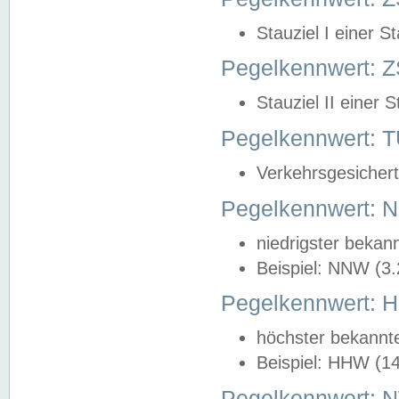
Stauziel I einer S
Pegelkennwert: Z
Stauziel II einer 
Pegelkennwert:
Verkehrsgesichert
Pegelkennwert:
niedrigster bekan
Beispiel: NNW (3
Pegelkennwert:
höchster bekannt
Beispiel: HHW (1
Pegelkennwert: 