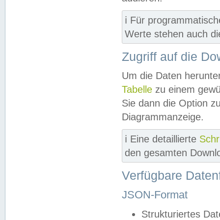
ℹ️ Für programmatisch
Werte stehen auch d
Zugriff auf die D
Um die Daten herunter
Tabelle
zu einem gewün
Sie dann die Option z
Diagrammanzeige.
ℹ️ Eine detaillierte
Schr
den gesamten Downlo
Verfügbare Daten
JSON-Format
Strukturiertes Da