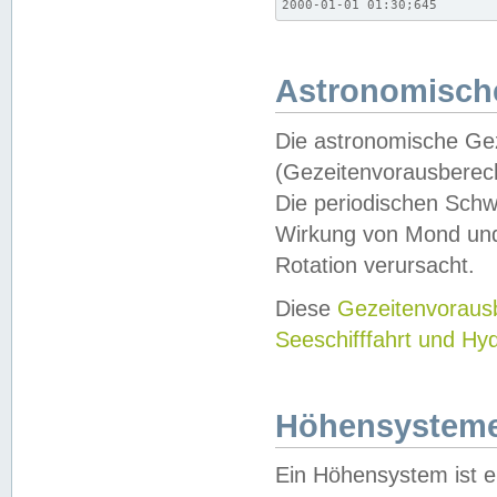
2000-01-01 01:30;645
Astronomische
Die astronomische Gez
(Gezeitenvorausberec
Die periodischen Schw
Wirkung von Mond und
Rotation verursacht.
Diese
Gezeitenvorau
Seeschifffahrt und Hy
Höhensystem
Ein Höhensystem ist e