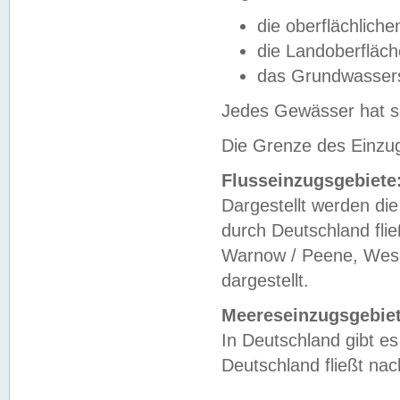
die oberflächlich
die Landoberfläc
das Grundwasser
Jedes Gewässer hat se
Die Grenze des Einzug
Flusseinzugsgebiete
Dargestellt werden die
durch Deutschland fli
Warnow / Peene, Weser
dargestellt.
Meereseinzugsgebiet
In Deutschland gibt 
Deutschland fließt n