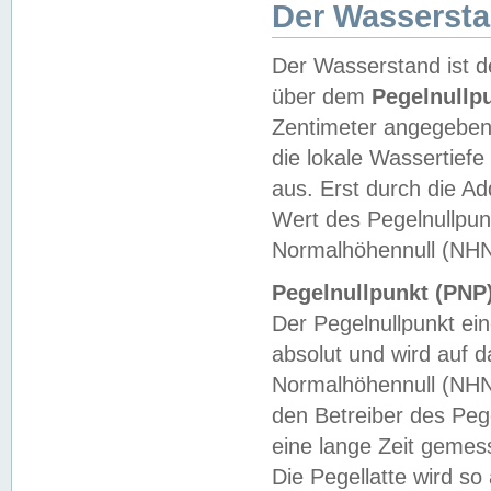
Der Wasserst
Der Wasserstand ist d
über dem
Pegelnullp
Zentimeter angegeben
die lokale Wassertie
aus. Erst durch die A
Wert des Pegelnullpun
Normalhöhennull (NHN
Pegelnullpunkt (PNP)
Der Pegelnullpunkt ei
absolut und wird auf
Normalhöhennull (NHN
den Betreiber des Pege
eine lange Zeit geme
Die Pegellatte wird s