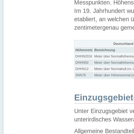
Messpunkten. Höhensy
Im 19. Jahrhundert wu
etabliert, an welchen 
zentimetergenau gem
Deutschland
Höhennetz
Bezeichnung
DHHN2016
Meter über Normalhöhennul
DHHN92
Meter über Normalhöhennul
DHHN12
Meter über Normalnull (m. 
SNN76
Meter über Höhennormal (m
Einzugsgebiet
Unter Einzugsgebiet v
unterirdisches Wasser
Allgemeine Bestandtei