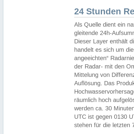
24 Stunden R
Als Quelle dient ein n
gleitende 24h-Aufsum
Dieser Layer enthält
handelt es sich um di
angeeichten“ Radarnie
der Radar- mit den O
Mittelung von Differe
Auflösung. Das Produk
Hochwasservorhersagez
räumlich hoch aufgelö
werden ca. 30 Minuten
UTC ist gegen 0130 UTC
stehen für die letzten