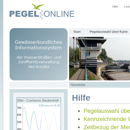
Hilfe
Link
Start
Pegelauswahl über Karte
Newsletter
Hilfe
Elbe - Cuxhaven Steubenhöft
Pegelauswahl übe
Kennzeichnende 
Zeitbezug der Me