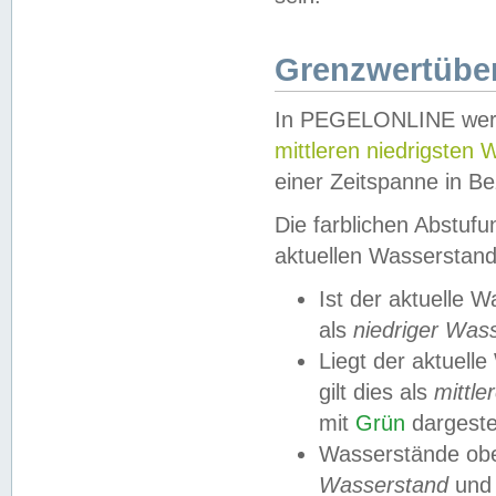
Grenzwertüber
In PEGELONLINE werde
mittleren niedrigsten
einer Zeitspanne in Be
Die farblichen Abstuf
aktuellen Wasserstand
Ist der aktuelle 
als
niedriger Was
Liegt der aktue
gilt dies als
mittle
mit
Grün
dargestel
Wasserstände obe
Wasserstand
und