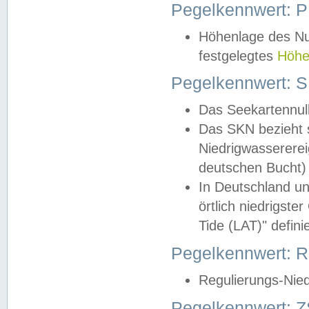
Pegelkennwert: 
Höhenlage des Nul
festgelegtes
Höhe
Pegelkennwert: 
Das Seekartennull
Das SKN bezieht s
Niedrigwassererei
deutschen Bucht) 
In Deutschland un
örtlich niedrigst
Tide (LAT)" definie
Pegelkennwert:
Regulierungs-Nie
Pegelkennwert: Z