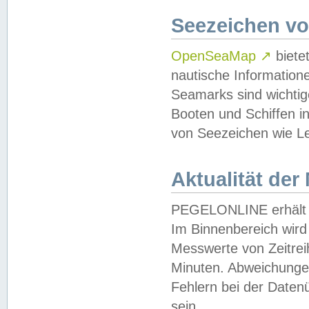
Seezeichen v
OpenSeaMap
↗
biete
nautische Information
Seamarks sind wichtig
Booten und Schiffen i
von Seezeichen wie Le
Aktualität der
PEGELONLINE erhält u
Im Binnenbereich wird 
Messwerte von Zeitreih
Minuten. Abweichungen
Fehlern bei der Daten
sein.