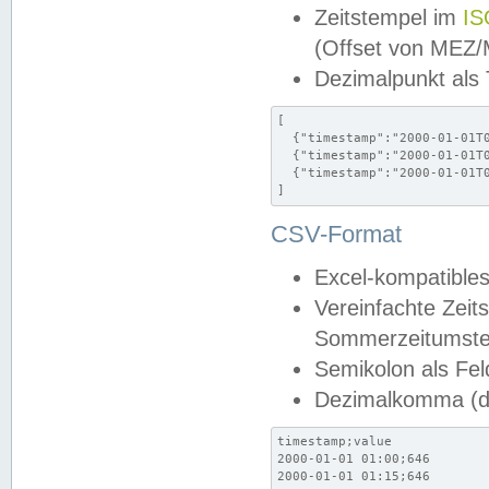
Zeitstempel im
IS
(Offset von MEZ
Dezimalpunkt als
[

  {"timestamp":"2000-01-01T0
  {"timestamp":"2000-01-01T0
  {"timestamp":"2000-01-01T0
]
CSV-Format
Excel-kompatibles
Vereinfachte Zeit
Sommerzeitumstel
Semikolon als Fel
Dezimalkomma (de
timestamp;value

2000-01-01 01:00;646

2000-01-01 01:15;646
