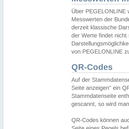
Über PEGELONLINE wer
Messwerten der Bundes
derzeit klassische Da
der Werte findet nicht 
Darstellungsmöglichkei
von PEGELONLINE zu 
QR-Codes
Auf der Stammdatensei
Seite anzeigen" ein Q
Stammdatenseite enthä
gescannt, so wird man
QR-Codes können auc
Seite eines Pegels be