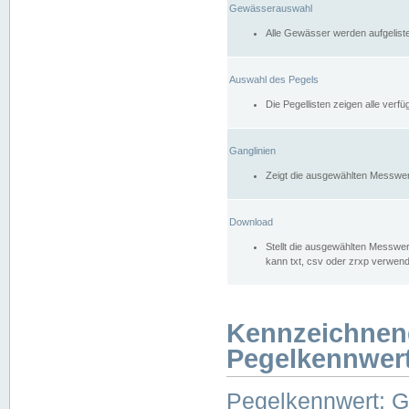
Gewässerauswahl
Alle Gewässer werden aufgelist
Auswahl des Pegels
Die Pegellisten zeigen alle ver
Ganglinien
Zeigt die ausgewählten Messwer
Download
Stellt die ausgewählten Messwer
kann txt, csv oder zrxp verwen
Kennzeichnen
Pegelkennwer
Pegelkennwert: 