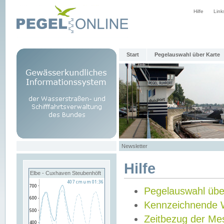
Hilfe
Link
Start
Pegelauswahl über Karte
Newsletter
Hilfe
Elbe - Cuxhaven Steubenhöft
Pegelauswahl übe
Kennzeichnende 
Zeitbezug der Me