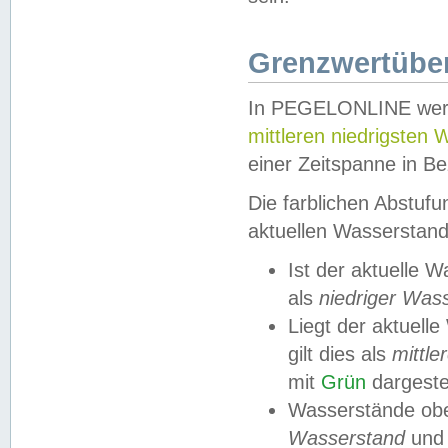
Grenzwertüber
In PEGELONLINE werde
mittleren niedrigsten
einer Zeitspanne in Be
Die farblichen Abstuf
aktuellen Wasserstand
Ist der aktuelle 
als
niedriger Was
Liegt der aktue
gilt dies als
mittle
mit
Grün
dargestel
Wasserstände obe
Wasserstand
und