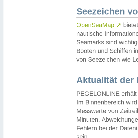
Seezeichen v
OpenSeaMap
↗
biete
nautische Information
Seamarks sind wichtig
Booten und Schiffen i
von Seezeichen wie Le
Aktualität der
PEGELONLINE erhält u
Im Binnenbereich wird 
Messwerte von Zeitreih
Minuten. Abweichungen
Fehlern bei der Daten
sein.