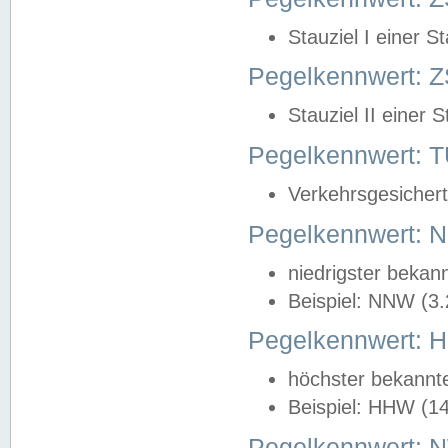
Stauziel I einer S
Pegelkennwert: Z
Stauziel II einer 
Pegelkennwert:
Verkehrsgesichert
Pegelkennwert:
niedrigster bekan
Beispiel: NNW (3
Pegelkennwert:
höchster bekannt
Beispiel: HHW (1
Pegelkennwert: 