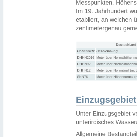
Messpunkten. Höhensy
Im 19. Jahrhundert wu
etabliert, an welchen 
zentimetergenau gem
Deutschland
Höhennetz
Bezeichnung
DHHN2016
Meter über Normalhöhennul
DHHN92
Meter über Normalhöhennul
DHHN12
Meter über Normalnull (m. 
SNN76
Meter über Höhennormal (m
Einzugsgebiet
Unter Einzugsgebiet v
unterirdisches Wasser
Allgemeine Bestandtei