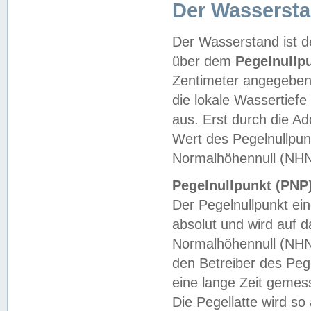
Der Wasserst
Der Wasserstand ist d
über dem
Pegelnullp
Zentimeter angegeben
die lokale Wassertie
aus. Erst durch die A
Wert des Pegelnullpun
Normalhöhennull (NHN
Pegelnullpunkt (PNP)
Der Pegelnullpunkt ei
absolut und wird auf
Normalhöhennull (NHN
den Betreiber des Pege
eine lange Zeit geme
Die Pegellatte wird s