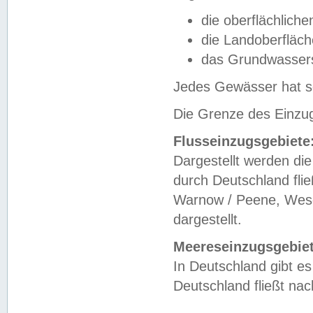
die oberflächlich
die Landoberfläc
das Grundwasser
Jedes Gewässer hat se
Die Grenze des Einzug
Flusseinzugsgebiete
Dargestellt werden die
durch Deutschland fli
Warnow / Peene, Weser
dargestellt.
Meereseinzugsgebiet
In Deutschland gibt 
Deutschland fließt n