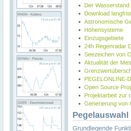
Der Wasserstand
Download langfris
RHEIN - Koblenz
Astronomische Gez
Höhensysteme
Einzugsgebiete
24h Regenradar
Seezeichen von 
DONAU - Passau
Aktualität der Me
Grenzwertübersch
PEGELONLINE-Di
Open Source Projek
Projektarbeit zur
Generierung von 
ODER - Eisenhüttenstadt
Pegelauswahl 
Grundlegende Funkti