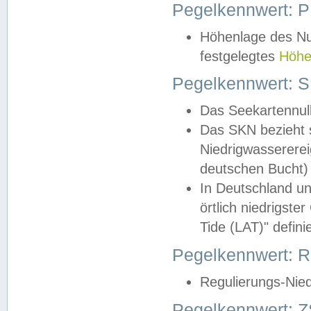
Pegelkennwert: 
Höhenlage des Nul
festgelegtes
Höhe
Pegelkennwert: 
Das Seekartennull
Das SKN bezieht s
Niedrigwassererei
deutschen Bucht) 
In Deutschland un
örtlich niedrigst
Tide (LAT)" definie
Pegelkennwert:
Regulierungs-Nie
Pegelkennwert: Z