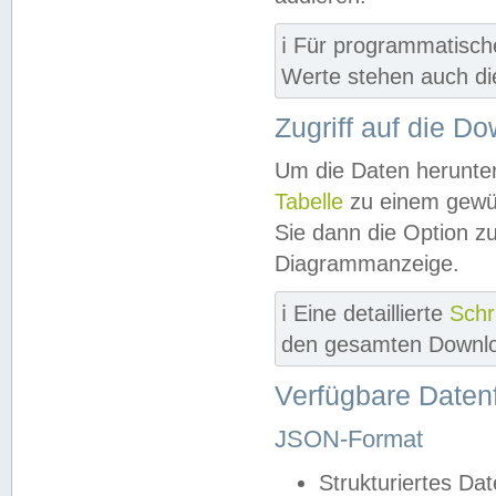
ℹ️ Für programmatisch
Werte stehen auch d
Zugriff auf die D
Um die Daten herunter
Tabelle
zu einem gewün
Sie dann die Option z
Diagrammanzeige.
ℹ️ Eine detaillierte
Schr
den gesamten Downlo
Verfügbare Daten
JSON-Format
Strukturiertes Da