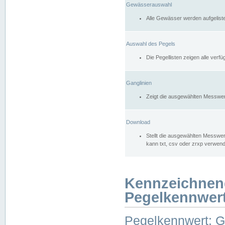
Gewässerauswahl
Alle Gewässer werden aufgelist
Auswahl des Pegels
Die Pegellisten zeigen alle ver
Ganglinien
Zeigt die ausgewählten Messwer
Download
Stellt die ausgewählten Messwer
kann txt, csv oder zrxp verwen
Kennzeichnen
Pegelkennwer
Pegelkennwert: 