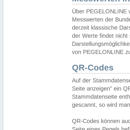
Über PEGELONLINE wer
Messwerten der Bundes
derzeit klassische Da
der Werte findet nicht 
Darstellungsmöglichkei
von PEGELONLINE zu 
QR-Codes
Auf der Stammdatensei
Seite anzeigen" ein Q
Stammdatenseite enthä
gescannt, so wird man
QR-Codes können auc
Seite eines Pegels be