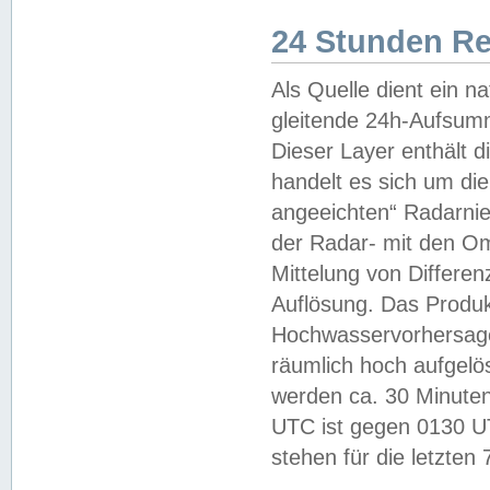
24 Stunden R
Als Quelle dient ein n
gleitende 24h-Aufsum
Dieser Layer enthält
handelt es sich um di
angeeichten“ Radarnie
der Radar- mit den O
Mittelung von Differe
Auflösung. Das Produk
Hochwasservorhersagez
räumlich hoch aufgelö
werden ca. 30 Minuten
UTC ist gegen 0130 UTC
stehen für die letzten