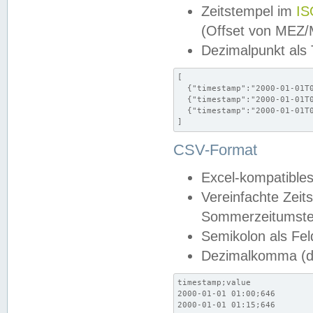
Zeitstempel im
IS
(Offset von MEZ
Dezimalpunkt als
[

  {"timestamp":"2000-01-01T0
  {"timestamp":"2000-01-01T0
  {"timestamp":"2000-01-01T0
]
CSV-Format
Excel-kompatibles
Vereinfachte Zeit
Sommerzeitumstel
Semikolon als Fel
Dezimalkomma (de
timestamp;value

2000-01-01 01:00;646

2000-01-01 01:15;646
