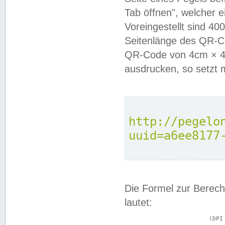
Tab öffnen", welcher 
Voreingestellt sind 4
Seitenlänge des QR-C
QR-Code von 4cm × 4c
ausdrucken, so setzt 
http://pegelo
uuid=a6ee8177
Die Formel zur Berech
lautet:
			(DPI × Druckkantenlänge in cm) ÷ 2,54 = Kantenlänge in Pixel
