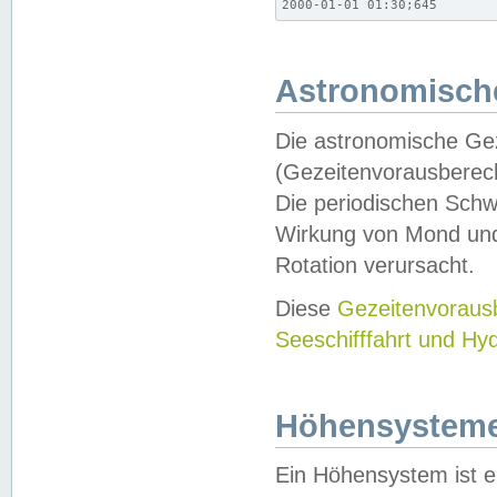
2000-01-01 01:30;645
Astronomische
Die astronomische Gez
(Gezeitenvorausberec
Die periodischen Schw
Wirkung von Mond und
Rotation verursacht.
Diese
Gezeitenvorau
Seeschifffahrt und Hy
Höhensystem
Ein Höhensystem ist e