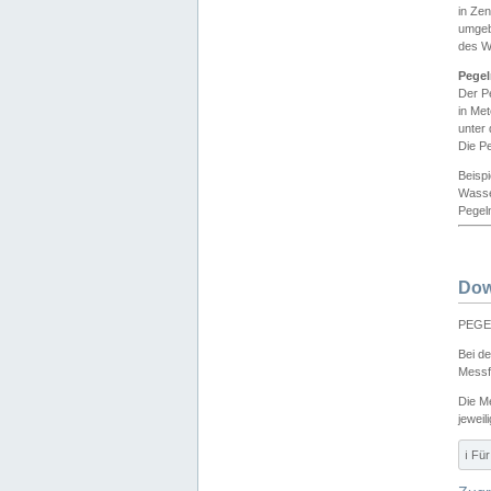
in Ze
umgeb
des W
Pegel
Der P
in Me
unter
Die Pe
Beisp
Wasse
Pegeln
Dow
PEGEL
Bei d
Messf
Die M
jeweil
ℹ️ F