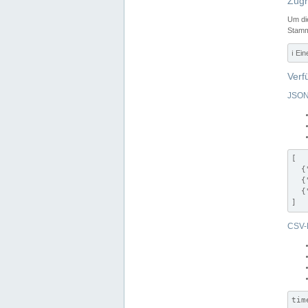
Zugr
Um di
Stamm
ℹ️ Ei
Verf
JSON
[

  {
  {
  {
]
CSV-
tim