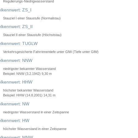
Regulierungs-Niedrigwasserstand
lkennwert: ZS_I
Stauziel I einer Staustufe (Normalstau)
lkennwert: ZS_II
Stauziel II einer Staustufe (Höchststau)
elkennwert: TUGLW
Verkehrsgesicherte Fahrrinnentiefe unter GlW (Tiefe unter GlW)
lkennwert: NNW
niedrigster bekannter Wasserstand
Beispiel: NNW (3.2.1942) 9,30 m
lkennwert: HHW
höchster bekannter Wasserstand
Beispiel: HHW (14.8.2001) 14,31 m
lkennwert: NW
niedrigster Wasserstand in einer Zeitspanne
lkennwert: HW
höchster Wasserstand in einer Zeitspanne
elkennwert: MNW