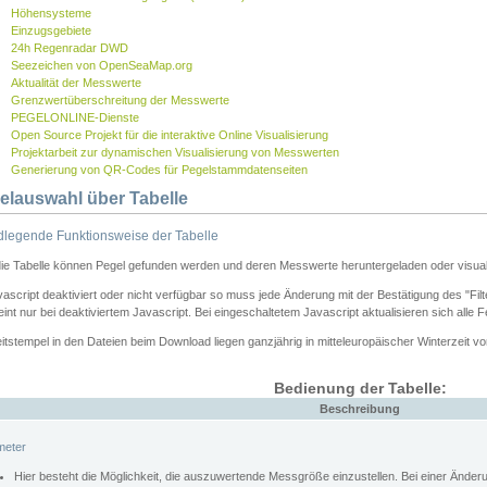
Höhensysteme
Einzugsgebiete
24h Regenradar DWD
Seezeichen von OpenSeaMap.org
Aktualität der Messwerte
Grenzwertüberschreitung der Messwerte
PEGELONLINE-Dienste
Open Source Projekt für die interaktive Online Visualisierung
Projektarbeit zur dynamischen Visualisierung von Messwerten
Generierung von QR-Codes für Pegelstammdatenseiten
elauswahl über Tabelle
legende Funktionsweise der Tabelle
die Tabelle können Pegel gefunden werden und deren Messwerte heruntergeladen oder visuali
vascript deaktiviert oder nicht verfügbar so muss jede Änderung mit der Bestätigung des "Filt
int nur bei deaktiviertem Javascript. Bei eingeschaltetem Javascript aktualisieren sich alle 
itstempel in den Dateien beim Download liegen ganzjährig in mitteleuropäischer Winterzeit vo
Bedienung der Tabelle:
Beschreibung
meter
Hier besteht die Möglichkeit, die auszuwertende Messgröße einzustellen. Bei einer Ände