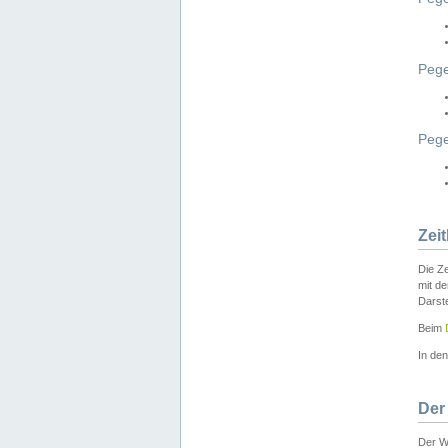
Pege
Peg
Zei
Die Ze
mit d
Darst
Beim
In de
Der
Der W