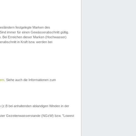
esländern festgelegte Marken des
Sind immer für einen Gewässerabschnitt gültig.
. Bei Erreichen dieser Marken (Hochwasser)
erabschnitt in Kraft bzw. werden bei
tem
. Siehe auch die Informationen zum
 (z.B bei anhaltenden ablandigen Winden in der
drigster Gezeitenwasserstande (NGzW) bzw. "Lowest