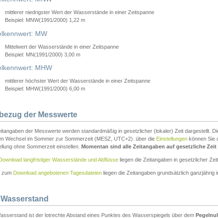
mittlerer niedrigster Wert der Wasserstände in einer Zeitspanne
Beispiel: MNW(1991/2000) 1,22 m
lkennwert: MW
Mittelwert der Wasserstände in einer Zeitspanne
Beispiel: MN(1991/2000) 3,00 m
elkennwert: MHW
mittlerer höchster Wert der Wasserstände in einer Zeitspanne
Beispiel: MHW(1991/2000) 6,00 m
tbezug der Messwerte
itangaben der Messwerte werden standardmäßig in gesetzlicher (lokaler) Zeit dargestellt. D
em Wechsel im Sommer zur Sommerzeit (MESZ, UTC+2). über die
Einstellungen
können Sie d
ellung ohne Sommerzeit einstellen.
Momentan sind alle Zeitangaben auf gesetzliche Zeit e
Download langfristiger Wasserstände und Abflüsse
liegen die Zeitangaben in gesetzlicher Zeit
n zum
Download angebotenen Tagesdateien
liegen die Zeitangaben grundsätzlich ganzjährig in
 Wasserstand
asserstand ist der lotrechte Abstand eines Punktes des Wasserspiegels über dem
Pegelnul