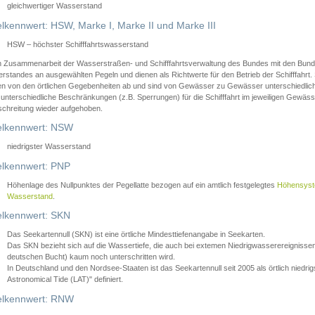
gleichwertiger Wasserstand
lkennwert: HSW, Marke I, Marke II und Marke III
HSW – höchster Schifffahrtswasserstand
in Zusammenarbeit der Wasserstraßen- und Schifffahrtsverwaltung des Bundes mit den Bund
standes an ausgewählten Pegeln und dienen als Richtwerte für den Betrieb der Schifffahrt. 
n von den örtlichen Gegebenheiten ab und sind von Gewässer zu Gewässer unterschiedlich
 unterschiedliche Beschränkungen (z.B. Sperrungen) für die Schifffahrt im jeweiligen Gewäss
schreitung wieder aufgehoben.
lkennwert: NSW
niedrigster Wasserstand
lkennwert: PNP
Höhenlage des Nullpunktes der Pegellatte bezogen auf ein amtlich festgelegtes
Höhensys
Wasserstand
.
lkennwert: SKN
Das Seekartennull (SKN) ist eine örtliche Mindesttiefenangabe in Seekarten.
Das SKN bezieht sich auf die Wassertiefe, die auch bei extemen Niedrigwasserereignissen
deutschen Bucht) kaum noch unterschritten wird.
In Deutschland und den Nordsee-Staaten ist das Seekartennull seit 2005 als örtlich nie
Astronomical Tide (LAT)" definiert.
lkennwert: RNW