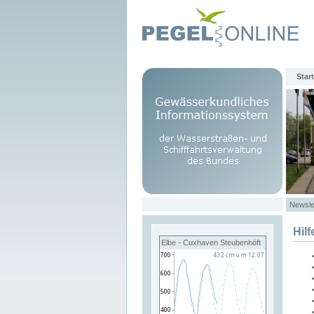
Start
Newsle
Hilf
Elbe - Cuxhaven Steubenhöft