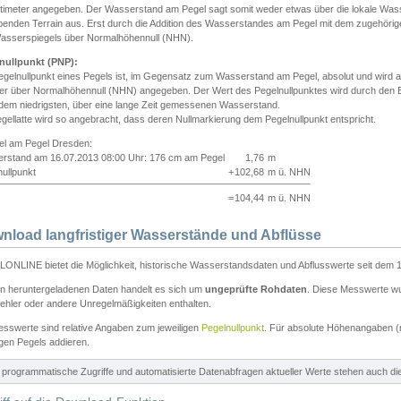
ntimeter angegeben. Der Wasserstand am Pegel sagt somit weder etwas über die lokale Wa
enden Terrain aus. Erst durch die Addition des Wasserstandes am Pegel mit dem zugehörig
asserspiegels über Normalhöhennull (NHN).
nullpunkt (PNP):
egelnullpunkt eines Pegels ist, im Gegensatz zum Wasserstand am Pegel, absolut und wir
ter über Normalhöhennull (NHN) angegeben. Der Wert des Pegelnullpunktes wird durch den Bet
 dem niedrigsten, über eine lange Zeit gemessenen Wasserstand.
gellatte wird so angebracht, dass deren Nullmarkierung dem Pegelnullpunkt entspricht.
iel am Pegel Dresden:
rstand am 16.07.2013 08:00 Uhr: 176 cm am Pegel
1,76
m
ullpunkt
+
102,68
m ü. NHN
=
104,44
m ü. NHN
nload langfristiger Wasserstände und Abflüsse
ONLINE bietet die Möglichkeit, historische Wasserstandsdaten und Abflusswerte seit dem 1
en heruntergeladenen Daten handelt es sich um
ungeprüfte Rohdaten
. Diese Messwerte wur
ehler oder andere Unregelmäßigkeiten enthalten.
esswerte sind relative Angaben zum jeweiligen
Pegelnullpunkt
. Für absolute Höhenangaben 
igen Pegels addieren.
ür programmatische Zugriffe und automatisierte Datenabfragen aktueller Werte stehen auch d