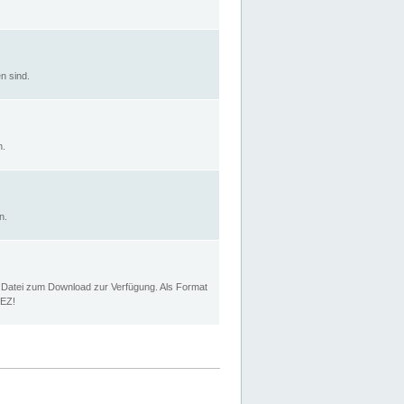
n sind.
n.
n.
p Datei zum Download zur Verfügung. Als Format
MEZ!