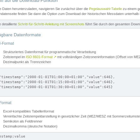
iff auf die Download-Funktion
e Daten herunterzuladen, navigieren Sie zunächst über die
Pegelauswahl-Tabelle
zu einem ge
datenseite finden Sie dann die Option zum Download der historischen Messdaten unterhalb
ne detaillierte
Schritt-für-Schritt-Anleitung mit Screenshots
führt Sie durch den gesamten Down
ügbare Datenformate
-Format
Strukturiertes Datenformat für programmatische Verarbeitung
Zeitstempel im
ISO 8601-Format
↗
mit vollständigen Zeitzoneninformation (Offset von 
Dezimalpunkt als Trennzeichen
"timestamp":"2000-01-01T01:00:00+01:00","value":646},

"timestamp":"2000-01-01T01:15:00+01:00","value":646},

"timestamp":"2000-01-01T01:30:00+01:00","value":645}

Format
Excel-kompatibles Tabellenformat
Vereinfachte Zeitstempeldarstellung in gesetzlicher Zeit (MEZ/MESZ mit Sommerzeitumstel
Semikolon als Feldtrenner
Dezimalkomma (deutsche Notation)
estamp;value
