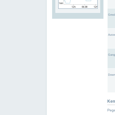
Gewä
Ausw
Gangl
Down
Ken
Pege