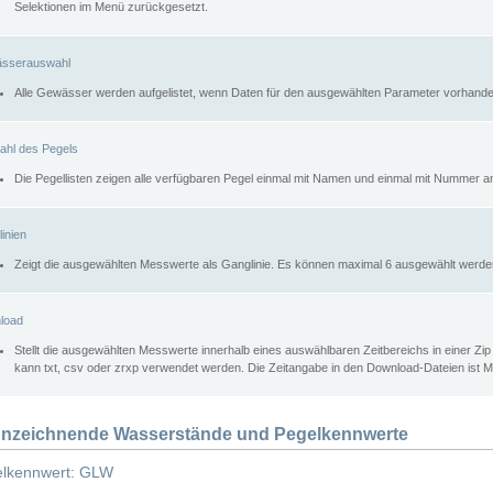
Selektionen im Menü zurückgesetzt.
sserauswahl
Alle Gewässer werden aufgelistet, wenn Daten für den ausgewählten Parameter vorhande
ahl des Pegels
Die Pegellisten zeigen alle verfügbaren Pegel einmal mit Namen und einmal mit Nummer a
inien
Zeigt die ausgewählten Messwerte als Ganglinie. Es können maximal 6 ausgewählt werde
load
Stellt die ausgewählten Messwerte innerhalb eines auswählbaren Zeitbereichs in einer Zi
kann txt, csv oder zrxp verwendet werden. Die Zeitangabe in den Download-Dateien ist 
nzeichnende Wasserstände und Pegelkennwerte
lkennwert: GLW