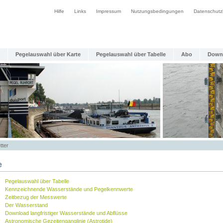
Hilfe
Links
Impressum
Nutzungsbedingungen
Datenschutz
Pegelauswahl über Karte
Pegelauswahl über Tabelle
Abo
Down
tter
e
Pegelauswahl über Tabelle
Kennzeichnende Wasserstände und Pegelkennwerte
Zeitbezug der Messwerte
Der Wasserstand
Download langfristiger Wasserstände und Abflüsse
Astronomische Gezeitenganglinie (Astrotide)