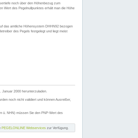
ssertiefe noch über den Höhenbezug zum
en Wert des Pegelnullpunktes erhält man die Höhe
d auf das amtliche Höhensystem DHHN92 bezogen
reiber des Pegels festgelegt und liegt meist
. Januar 2000 herunterzuladen.
den noch nicht validiert und können Ausreißer,
(m ü. NHN) müssen Sie den PNP-Wert des
ie
PEGELONLINE Webservices
zur Verfügung.