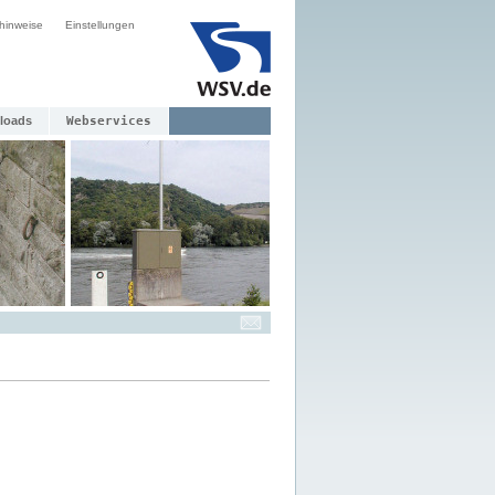
hinweise
Einstellungen
loads
Webservices