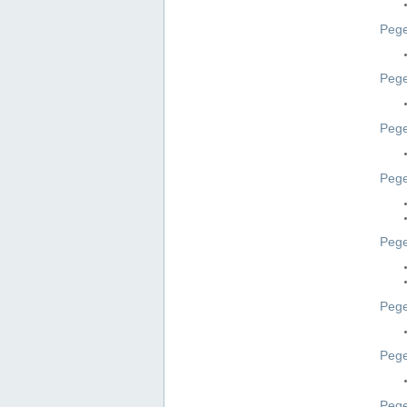
Pege
Pege
Peg
Pege
Pege
Pege
Pege
Peg