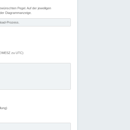
wünschten Pegel. Auf der jeweiligen
 der Diagrammanzeige.
load-Prozess.
MEZ/MESZ zu UTC)
lung)