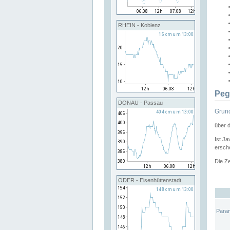
RHEIN - Koblenz
Peg
DONAU - Passau
Grund
über 
Ist Ja
ersche
Die Ze
ODER - Eisenhüttenstadt
Para