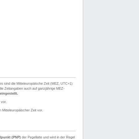
ies sind die Mitteleuropäische Zeit (MEZ, UTC+1)
ie Zeitangaben auch auf ganzjährige MEZ-
ingestellt.
 vor.
 Mitteleuropäischer Zeit vor.
lpunkt (PNP)
der Pegellatte und wird in der Regel