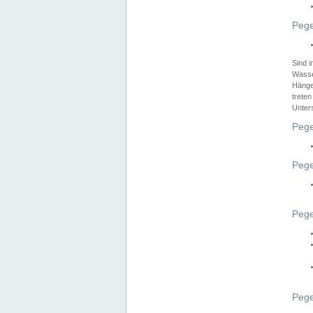
Pege
Sind 
Wasser
Hänge
treten
Unter
Pege
Pege
Pege
Pege