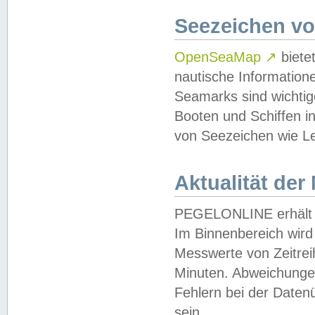
Seezeichen v
OpenSeaMap
↗
biete
nautische Information
Seamarks sind wichtig
Booten und Schiffen i
von Seezeichen wie Le
Aktualität der
PEGELONLINE erhält u
Im Binnenbereich wird 
Messwerte von Zeitreih
Minuten. Abweichungen
Fehlern bei der Daten
sein.