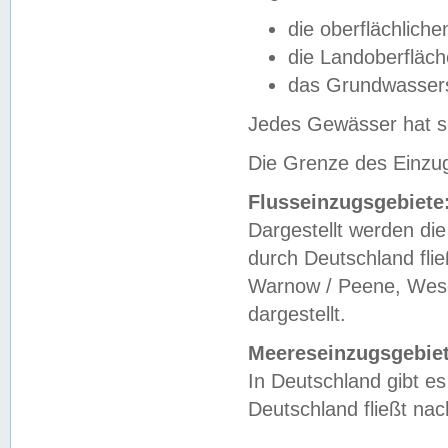
die oberflächlich
die Landoberfläc
das Grundwasser
Jedes Gewässer hat se
Die Grenze des Einzug
Flusseinzugsgebiete
Dargestellt werden die
durch Deutschland fli
Warnow / Peene, Weser
dargestellt.
Meereseinzugsgebiet
In Deutschland gibt 
Deutschland fließt n