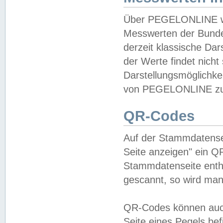
Über PEGELONLINE wer
Messwerten der Bundes
derzeit klassische Da
der Werte findet nicht 
Darstellungsmöglichkei
von PEGELONLINE zu 
QR-Codes
Auf der Stammdatensei
Seite anzeigen" ein Q
Stammdatenseite enthä
gescannt, so wird man
QR-Codes können auc
Seite eines Pegels be