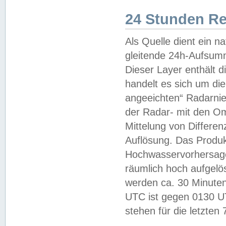
24 Stunden R
Als Quelle dient ein n
gleitende 24h-Aufsum
Dieser Layer enthält
handelt es sich um di
angeeichten“ Radarnie
der Radar- mit den O
Mittelung von Differe
Auflösung. Das Produk
Hochwasservorhersagez
räumlich hoch aufgelö
werden ca. 30 Minuten
UTC ist gegen 0130 UTC
stehen für die letzten