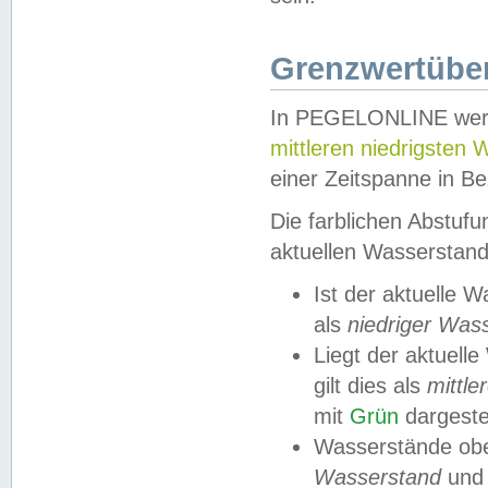
Grenzwertüber
In PEGELONLINE werde
mittleren niedrigsten
einer Zeitspanne in Be
Die farblichen Abstuf
aktuellen Wasserstand
Ist der aktuelle 
als
niedriger Was
Liegt der aktue
gilt dies als
mittle
mit
Grün
dargestel
Wasserstände obe
Wasserstand
und