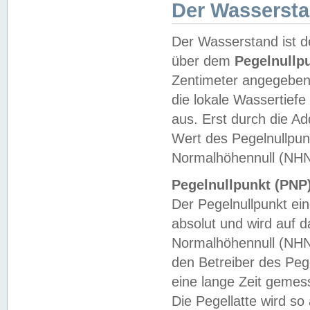
Der Wasserst
Der Wasserstand ist d
über dem
Pegelnullp
Zentimeter angegeben
die lokale Wassertie
aus. Erst durch die A
Wert des Pegelnullpun
Normalhöhennull (NHN
Pegelnullpunkt (PNP)
Der Pegelnullpunkt ei
absolut und wird auf
Normalhöhennull (NHN
den Betreiber des Pege
eine lange Zeit geme
Die Pegellatte wird s