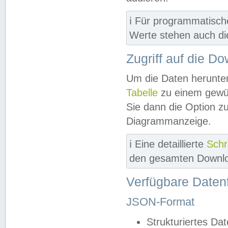
ℹ️ Für programmatisch
Werte stehen auch d
Zugriff auf die D
Um die Daten herunter
Tabelle
zu einem gewün
Sie dann die Option z
Diagrammanzeige.
ℹ️ Eine detaillierte
Schr
den gesamten Downlo
Verfügbare Daten
JSON-Format
Strukturiertes Da