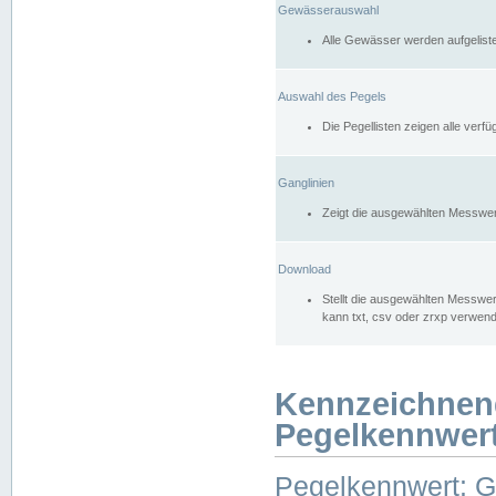
Gewässerauswahl
Alle Gewässer werden aufgelist
Auswahl des Pegels
Die Pegellisten zeigen alle ver
Ganglinien
Zeigt die ausgewählten Messwer
Download
Stellt die ausgewählten Messwer
kann txt, csv oder zrxp verwen
Kennzeichnen
Pegelkennwer
Pegelkennwert: 