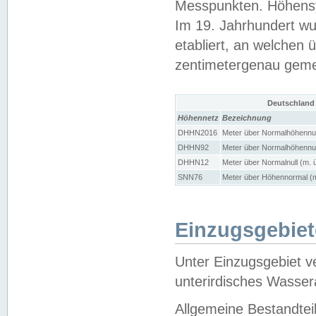
Messpunkten. Höhensy
Im 19. Jahrhundert wu
etabliert, an welchen 
zentimetergenau gem
Deutschland
Höhennetz
Bezeichnung
DHHN2016
Meter über Normalhöhennul
DHHN92
Meter über Normalhöhennul
DHHN12
Meter über Normalnull (m. 
SNN76
Meter über Höhennormal (m
Einzugsgebiet
Unter Einzugsgebiet v
unterirdisches Wasser
Allgemeine Bestandtei