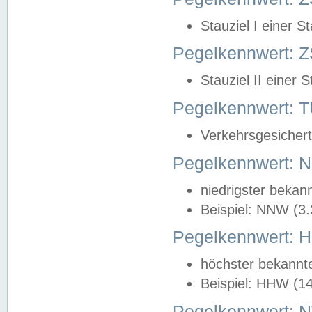
Stauziel I einer S
Pegelkennwert: Z
Stauziel II einer 
Pegelkennwert:
Verkehrsgesichert
Pegelkennwert:
niedrigster bekan
Beispiel: NNW (3
Pegelkennwert:
höchster bekannt
Beispiel: HHW (1
Pegelkennwert: 