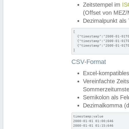
Zeitstempel im
IS
(Offset von MEZ
Dezimalpunkt als
[

  {"timestamp":"2000-01-01T0
  {"timestamp":"2000-01-01T0
  {"timestamp":"2000-01-01T0
]
CSV-Format
Excel-kompatibles
Vereinfachte Zeit
Sommerzeitumstel
Semikolon als Fel
Dezimalkomma (de
timestamp;value

2000-01-01 01:00;646

2000-01-01 01:15;646
