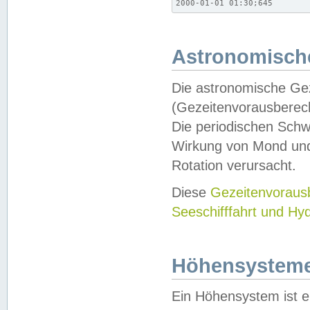
2000-01-01 01:30;645
Astronomische
Die astronomische Gez
(Gezeitenvorausberec
Die periodischen Schw
Wirkung von Mond und
Rotation verursacht.
Diese
Gezeitenvorau
Seeschifffahrt und Hy
Höhensystem
Ein Höhensystem ist e