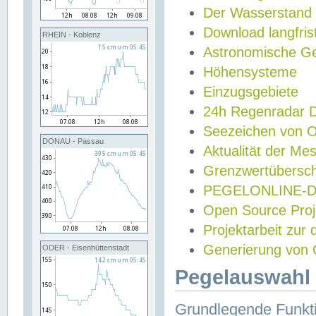
Der Wasserstand
Download langfris
RHEIN - Koblenz
Astronomische Gez
Höhensysteme
Einzugsgebiete
24h Regenradar
Seezeichen von 
DONAU - Passau
Aktualität der Me
Grenzwertübersch
PEGELONLINE-Di
Open Source Projek
Projektarbeit zur
Generierung von 
ODER - Eisenhüttenstadt
Pegelauswahl 
Grundlegende Funkti