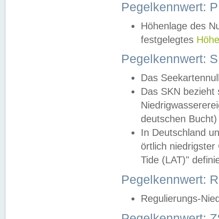
Pegelkennwert: 
Höhenlage des Nul
festgelegtes
Höhe
Pegelkennwert: 
Das Seekartennull
Das SKN bezieht s
Niedrigwassererei
deutschen Bucht) 
In Deutschland un
örtlich niedrigst
Tide (LAT)" definie
Pegelkennwert:
Regulierungs-Nie
Pegelkennwert: Z