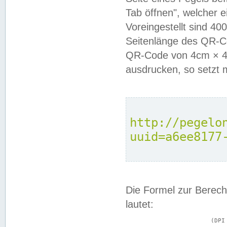
Tab öffnen", welcher 
Voreingestellt sind 4
Seitenlänge des QR-C
QR-Code von 4cm × 4c
ausdrucken, so setzt 
http://pegelo
uuid=a6ee8177
Die Formel zur Berech
lautet:
			(DPI × Druckkantenlänge in cm) ÷ 2,54 = Kantenlänge in Pixel
