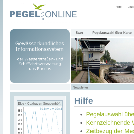
Hilfe
Link
Start
Pegelauswahl über Karte
Newsletter
Hilfe
Elbe - Cuxhaven Steubenhöft
Pegelauswahl übe
Kennzeichnende 
Zeitbezug der Me