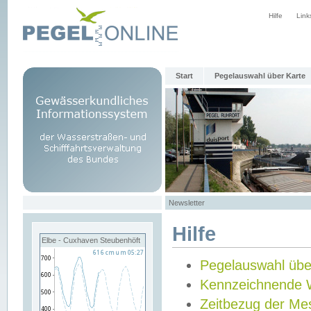
Hilfe
Link
Start
Pegelauswahl über Karte
Newsletter
Hilfe
Elbe - Cuxhaven Steubenhöft
Pegelauswahl übe
Kennzeichnende 
Zeitbezug der Me