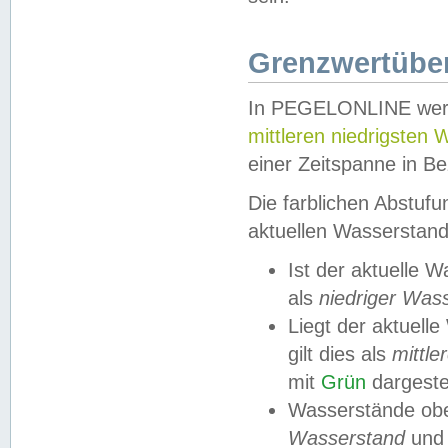
Grenzwertüber
In PEGELONLINE werde
mittleren niedrigsten
einer Zeitspanne in Be
Die farblichen Abstuf
aktuellen Wasserstand
Ist der aktuelle 
als
niedriger Was
Liegt der aktue
gilt dies als
mittle
mit
Grün
dargestel
Wasserstände obe
Wasserstand
und