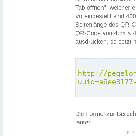
Tab öffnen", welcher 
Voreingestellt sind 4
Seitenlänge des QR-C
QR-Code von 4cm × 4c
ausdrucken, so setzt 
http://pegelo
uuid=a6ee8177
Die Formel zur Berech
lautet:
			(DPI × Druckkantenlänge in cm) ÷ 2,54 = Kantenlänge in Pixel
