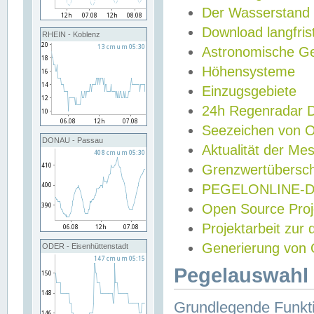
Der Wasserstand
Download langfris
RHEIN - Koblenz
Astronomische Gez
Höhensysteme
Einzugsgebiete
24h Regenradar
Seezeichen von 
DONAU - Passau
Aktualität der Me
Grenzwertübersch
PEGELONLINE-Di
Open Source Projek
Projektarbeit zur
Generierung von 
ODER - Eisenhüttenstadt
Pegelauswahl 
Grundlegende Funkti