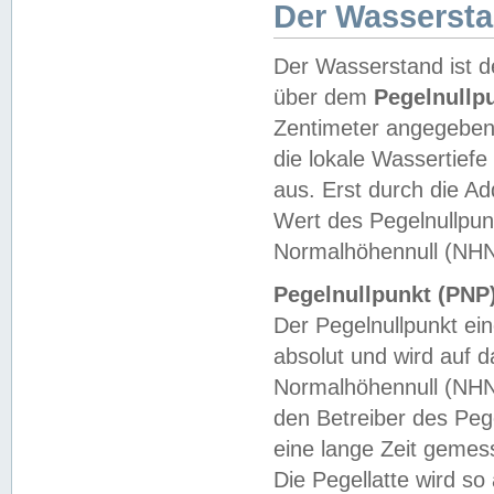
Der Wasserst
Der Wasserstand ist d
über dem
Pegelnullp
Zentimeter angegeben
die lokale Wassertie
aus. Erst durch die A
Wert des Pegelnullpun
Normalhöhennull (NHN
Pegelnullpunkt (PNP)
Der Pegelnullpunkt ei
absolut und wird auf
Normalhöhennull (NHN
den Betreiber des Pege
eine lange Zeit geme
Die Pegellatte wird s