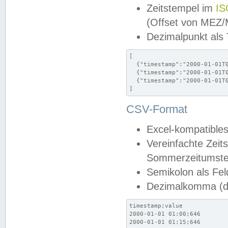
Zeitstempel im
IS
(Offset von MEZ
Dezimalpunkt als
[

  {"timestamp":"2000-01-01T0
  {"timestamp":"2000-01-01T0
  {"timestamp":"2000-01-01T0
]
CSV-Format
Excel-kompatibles
Vereinfachte Zeit
Sommerzeitumstel
Semikolon als Fel
Dezimalkomma (de
timestamp;value

2000-01-01 01:00;646

2000-01-01 01:15;646
