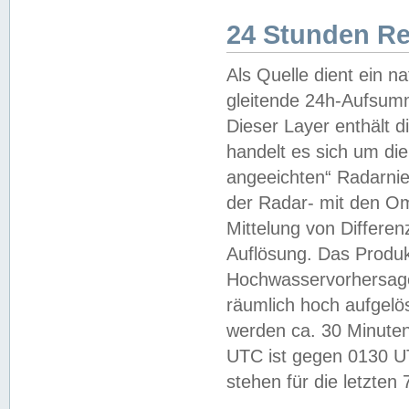
24 Stunden R
Als Quelle dient ein n
gleitende 24h-Aufsum
Dieser Layer enthält
handelt es sich um di
angeeichten“ Radarnie
der Radar- mit den O
Mittelung von Differe
Auflösung. Das Produk
Hochwasservorhersagez
räumlich hoch aufgelö
werden ca. 30 Minuten
UTC ist gegen 0130 UTC
stehen für die letzten