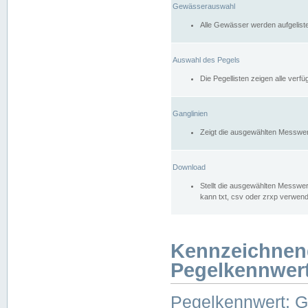
Gewässerauswahl
Alle Gewässer werden aufgelist
Auswahl des Pegels
Die Pegellisten zeigen alle ver
Ganglinien
Zeigt die ausgewählten Messwer
Download
Stellt die ausgewählten Messwer
kann txt, csv oder zrxp verwen
Kennzeichnen
Pegelkennwer
Pegelkennwert: 