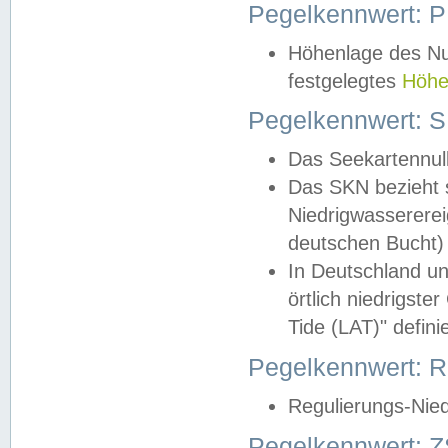
Pegelkennwert: 
Höhenlage des Nul
festgelegtes
Höhe
Pegelkennwert: 
Das Seekartennull
Das SKN bezieht s
Niedrigwassererei
deutschen Bucht) 
In Deutschland un
örtlich niedrigst
Tide (LAT)" definie
Pegelkennwert:
Regulierungs-Nie
Pegelkennwert: Z