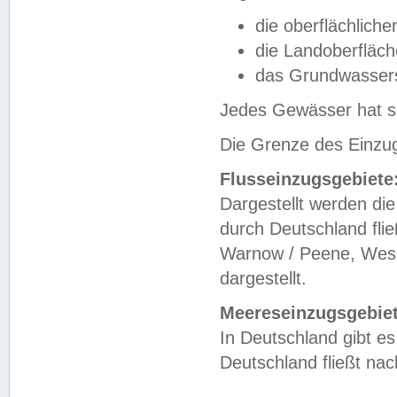
die oberflächlich
die Landoberfläc
das Grundwasser
Jedes Gewässer hat se
Die Grenze des Einzug
Flusseinzugsgebiete
Dargestellt werden die
durch Deutschland fli
Warnow / Peene, Weser
dargestellt.
Meereseinzugsgebiet
In Deutschland gibt 
Deutschland fließt n