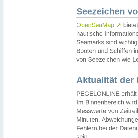
Seezeichen v
OpenSeaMap
↗
biete
nautische Information
Seamarks sind wichtig
Booten und Schiffen i
von Seezeichen wie Le
Aktualität der
PEGELONLINE erhält u
Im Binnenbereich wird 
Messwerte von Zeitreih
Minuten. Abweichungen
Fehlern bei der Daten
sein.