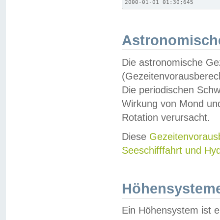
2000-01-01 01:30;645
Astronomische
Die astronomische Gez
(Gezeitenvorausberec
Die periodischen Schw
Wirkung von Mond und
Rotation verursacht.
Diese
Gezeitenvorau
Seeschifffahrt und Hy
Höhensystem
Ein Höhensystem ist e