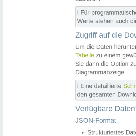
ℹ️ Für programmatisch
Werte stehen auch d
Zugriff auf die D
Um die Daten herunter
Tabelle
zu einem gewün
Sie dann die Option z
Diagrammanzeige.
ℹ️ Eine detaillierte
Schr
den gesamten Downlo
Verfügbare Daten
JSON-Format
Strukturiertes Da