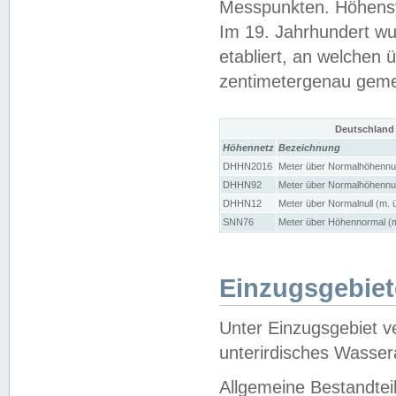
Messpunkten. Höhensy
Im 19. Jahrhundert wu
etabliert, an welchen 
zentimetergenau gem
Deutschland
Höhennetz
Bezeichnung
DHHN2016
Meter über Normalhöhennul
DHHN92
Meter über Normalhöhennul
DHHN12
Meter über Normalnull (m. 
SNN76
Meter über Höhennormal (m
Einzugsgebiet
Unter Einzugsgebiet v
unterirdisches Wasser
Allgemeine Bestandtei