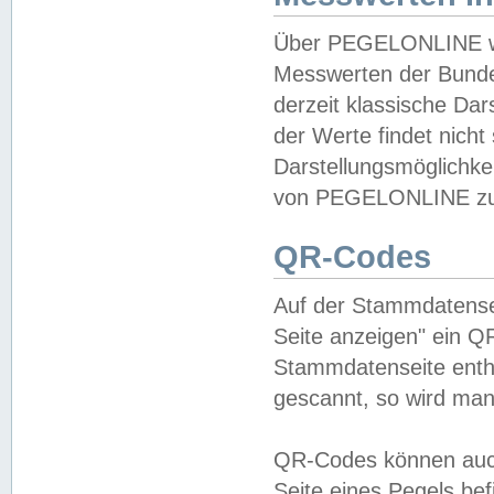
Über PEGELONLINE wer
Messwerten der Bundes
derzeit klassische Da
der Werte findet nicht 
Darstellungsmöglichkei
von PEGELONLINE zu 
QR-Codes
Auf der Stammdatensei
Seite anzeigen" ein Q
Stammdatenseite enthä
gescannt, so wird man
QR-Codes können auc
Seite eines Pegels be