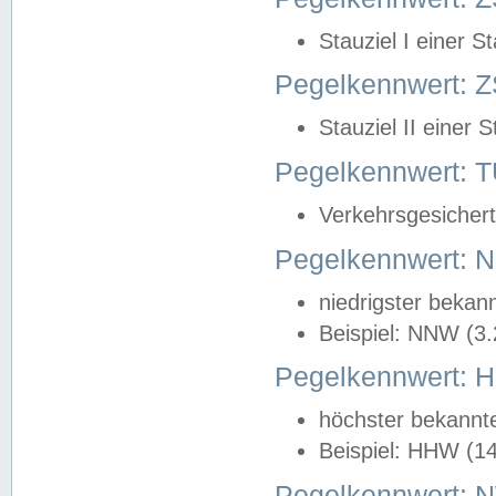
Stauziel I einer S
Pegelkennwert: Z
Stauziel II einer 
Pegelkennwert:
Verkehrsgesichert
Pegelkennwert:
niedrigster bekan
Beispiel: NNW (3
Pegelkennwert:
höchster bekannt
Beispiel: HHW (1
Pegelkennwert: 