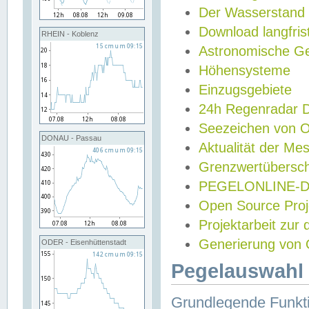
Der Wasserstand
Download langfris
RHEIN - Koblenz
Astronomische Gez
Höhensysteme
Einzugsgebiete
24h Regenradar
Seezeichen von 
DONAU - Passau
Aktualität der Me
Grenzwertübersch
PEGELONLINE-Di
Open Source Projek
Projektarbeit zur
Generierung von 
ODER - Eisenhüttenstadt
Pegelauswahl 
Grundlegende Funkti