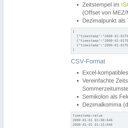
Zeitstempel im
IS
(Offset von MEZ
Dezimalpunkt als
[

  {"timestamp":"2000-01-01T0
  {"timestamp":"2000-01-01T0
  {"timestamp":"2000-01-01T0
]
CSV-Format
Excel-kompatibles
Vereinfachte Zeit
Sommerzeitumstel
Semikolon als Fel
Dezimalkomma (de
timestamp;value

2000-01-01 01:00;646

2000-01-01 01:15;646
