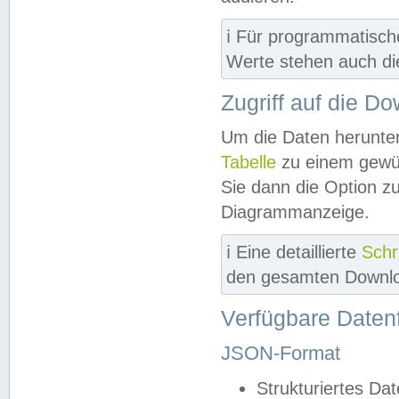
ℹ️ Für programmatisch
Werte stehen auch d
Zugriff auf die D
Um die Daten herunter
Tabelle
zu einem gewün
Sie dann die Option z
Diagrammanzeige.
ℹ️ Eine detaillierte
Schr
den gesamten Downlo
Verfügbare Daten
JSON-Format
Strukturiertes Da