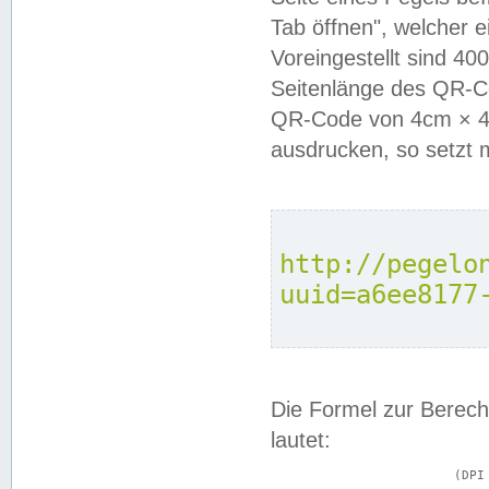
Tab öffnen", welcher 
Voreingestellt sind 4
Seitenlänge des QR-C
QR-Code von 4cm × 4c
ausdrucken, so setzt 
http://pegelo
uuid=a6ee8177
Die Formel zur Berech
lautet:
			(DPI × Druckkantenlänge in cm) ÷ 2,54 = Kantenlänge in Pixel
