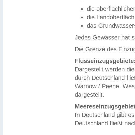
die oberflächlich
die Landoberfläc
das Grundwasser
Jedes Gewässer hat se
Die Grenze des Einzug
Flusseinzugsgebiete
Dargestellt werden die
durch Deutschland fli
Warnow / Peene, Weser
dargestellt.
Meereseinzugsgebiet
In Deutschland gibt 
Deutschland fließt n