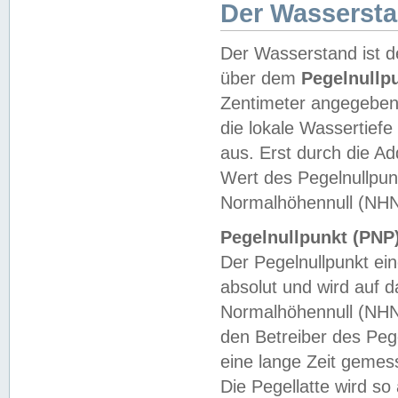
Der Wasserst
Der Wasserstand ist d
über dem
Pegelnullp
Zentimeter angegeben
die lokale Wassertie
aus. Erst durch die A
Wert des Pegelnullpun
Normalhöhennull (NHN
Pegelnullpunkt (PNP)
Der Pegelnullpunkt ei
absolut und wird auf
Normalhöhennull (NHN
den Betreiber des Pege
eine lange Zeit geme
Die Pegellatte wird s