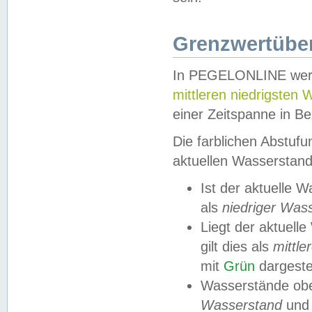
Grenzwertüber
In PEGELONLINE werde
mittleren niedrigsten
einer Zeitspanne in Be
Die farblichen Abstuf
aktuellen Wasserstand
Ist der aktuelle 
als
niedriger Was
Liegt der aktue
gilt dies als
mittle
mit
Grün
dargestel
Wasserstände obe
Wasserstand
und