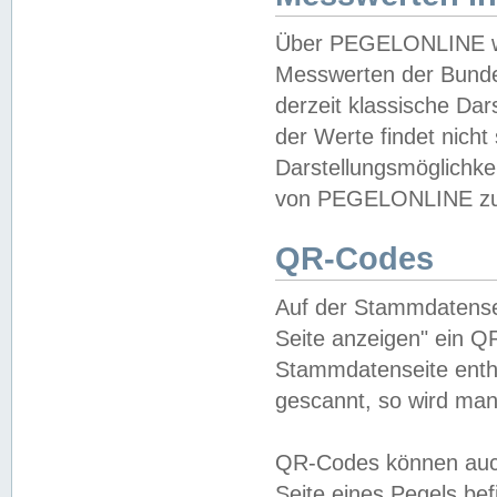
Über PEGELONLINE wer
Messwerten der Bundes
derzeit klassische Da
der Werte findet nicht 
Darstellungsmöglichkei
von PEGELONLINE zu 
QR-Codes
Auf der Stammdatensei
Seite anzeigen" ein Q
Stammdatenseite enthä
gescannt, so wird man
QR-Codes können auc
Seite eines Pegels be