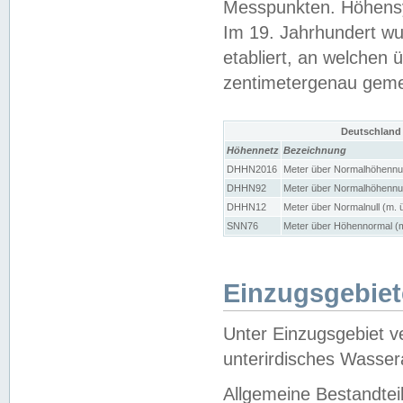
Messpunkten. Höhensy
Im 19. Jahrhundert wu
etabliert, an welchen 
zentimetergenau gem
Deutschland
Höhennetz
Bezeichnung
DHHN2016
Meter über Normalhöhennul
DHHN92
Meter über Normalhöhennul
DHHN12
Meter über Normalnull (m. 
SNN76
Meter über Höhennormal (m
Einzugsgebiet
Unter Einzugsgebiet v
unterirdisches Wasser
Allgemeine Bestandtei