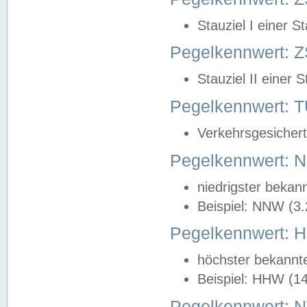
Stauziel I einer S
Pegelkennwert: Z
Stauziel II einer 
Pegelkennwert:
Verkehrsgesichert
Pegelkennwert:
niedrigster bekan
Beispiel: NNW (3
Pegelkennwert:
höchster bekannt
Beispiel: HHW (1
Pegelkennwert: 