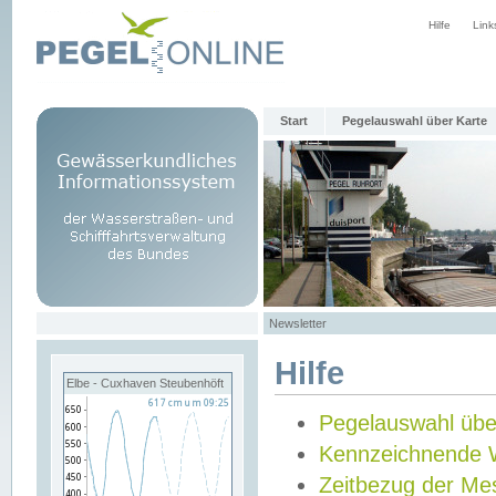
Hilfe
Link
Start
Pegelauswahl über Karte
Newsletter
Hilfe
Elbe - Cuxhaven Steubenhöft
Pegelauswahl übe
Kennzeichnende 
Zeitbezug der Me