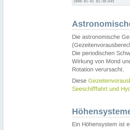
2000-01-01 01:30;645
Astronomische
Die astronomische Gez
(Gezeitenvorausberec
Die periodischen Schw
Wirkung von Mond und
Rotation verursacht.
Diese
Gezeitenvorau
Seeschifffahrt und Hy
Höhensystem
Ein Höhensystem ist e