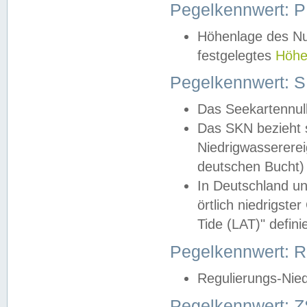
Pegelkennwert: 
Höhenlage des Nul
festgelegtes
Höhe
Pegelkennwert: 
Das Seekartennull
Das SKN bezieht s
Niedrigwassererei
deutschen Bucht) 
In Deutschland un
örtlich niedrigst
Tide (LAT)" definie
Pegelkennwert:
Regulierungs-Nie
Pegelkennwert: Z