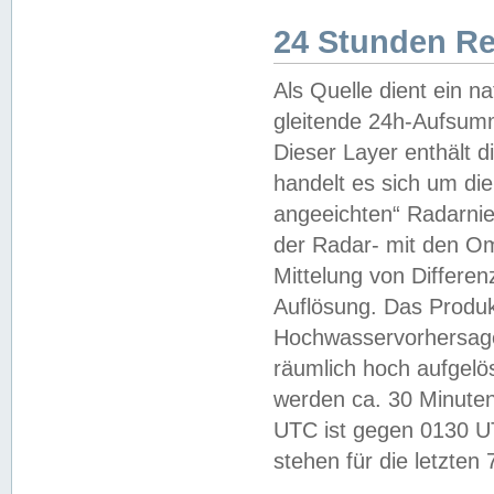
24 Stunden R
Als Quelle dient ein n
gleitende 24h-Aufsum
Dieser Layer enthält
handelt es sich um di
angeeichten“ Radarnie
der Radar- mit den O
Mittelung von Differe
Auflösung. Das Produk
Hochwasservorhersagez
räumlich hoch aufgelö
werden ca. 30 Minuten
UTC ist gegen 0130 UTC
stehen für die letzten