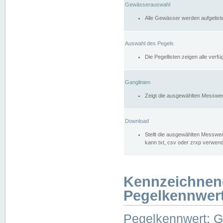
Gewässerauswahl
Alle Gewässer werden aufgelist
Auswahl des Pegels
Die Pegellisten zeigen alle ver
Ganglinien
Zeigt die ausgewählten Messwer
Download
Stellt die ausgewählten Messwer
kann txt, csv oder zrxp verwen
Kennzeichnen
Pegelkennwer
Pegelkennwert: 