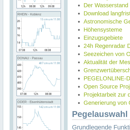
Der Wasserstand
Download langfris
RHEIN - Koblenz
Astronomische Gez
Höhensysteme
Einzugsgebiete
24h Regenradar
Seezeichen von 
DONAU - Passau
Aktualität der Me
Grenzwertübersch
PEGELONLINE-Di
Open Source Projek
Projektarbeit zur
Generierung von 
ODER - Eisenhüttenstadt
Pegelauswahl 
Grundlegende Funkti