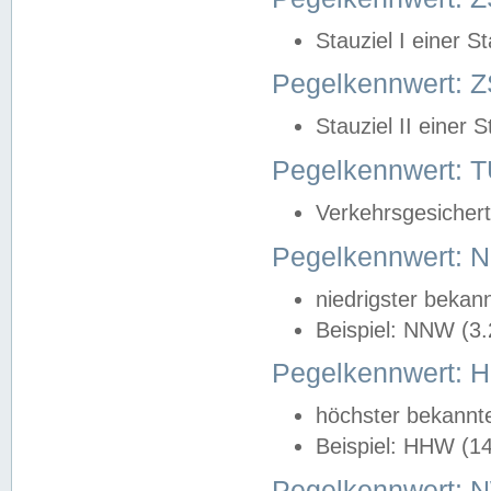
Stauziel I einer S
Pegelkennwert: Z
Stauziel II einer 
Pegelkennwert:
Verkehrsgesichert
Pegelkennwert:
niedrigster bekan
Beispiel: NNW (3
Pegelkennwert:
höchster bekannt
Beispiel: HHW (1
Pegelkennwert: 