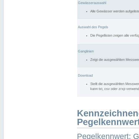
Gewässerauswahl
Alle Gewässer werden aufgelist
Auswahl des Pegels
Die Pegellisten zeigen alle ver
Ganglinien
Zeigt die ausgewählten Messwer
Download
Stellt die ausgewählten Messwer
kann txt, csv oder zrxp verwen
Kennzeichnen
Pegelkennwer
Pegelkennwert: 