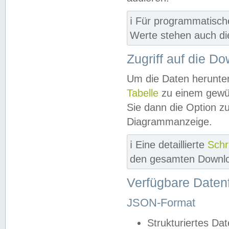
ℹ️ Für programmatisch
Werte stehen auch d
Zugriff auf die D
Um die Daten herunter
Tabelle
zu einem gewün
Sie dann die Option z
Diagrammanzeige.
ℹ️ Eine detaillierte
Schr
den gesamten Downlo
Verfügbare Daten
JSON-Format
Strukturiertes Da