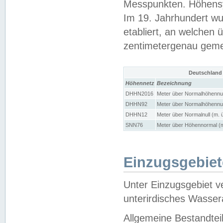
Messpunkten. Höhensy
Im 19. Jahrhundert wu
etabliert, an welchen 
zentimetergenau gem
Deutschland
Höhennetz
Bezeichnung
DHHN2016
Meter über Normalhöhennul
DHHN92
Meter über Normalhöhennul
DHHN12
Meter über Normalnull (m. 
SNN76
Meter über Höhennormal (m
Einzugsgebiet
Unter Einzugsgebiet v
unterirdisches Wasser
Allgemeine Bestandtei