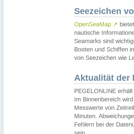
Seezeichen v
OpenSeaMap
↗
biete
nautische Information
Seamarks sind wichtig
Booten und Schiffen i
von Seezeichen wie Le
Aktualität der
PEGELONLINE erhält u
Im Binnenbereich wird 
Messwerte von Zeitreih
Minuten. Abweichungen
Fehlern bei der Daten
sein.