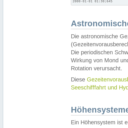
2000-01-01 01:30;645
Astronomische
Die astronomische Gez
(Gezeitenvorausberec
Die periodischen Schw
Wirkung von Mond und
Rotation verursacht.
Diese
Gezeitenvorau
Seeschifffahrt und Hy
Höhensystem
Ein Höhensystem ist e