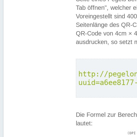
Tab öffnen", welcher 
Voreingestellt sind 4
Seitenlänge des QR-C
QR-Code von 4cm × 4c
ausdrucken, so setzt 
http://pegelo
uuid=a6ee8177
Die Formel zur Berech
lautet:
			(DPI × Druckkantenlänge in cm) ÷ 2,54 = Kantenlänge in Pixel
