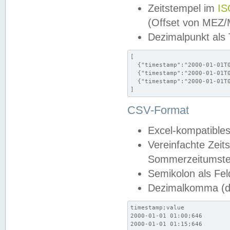
Zeitstempel im
IS
(Offset von MEZ
Dezimalpunkt als
[

  {"timestamp":"2000-01-01T0
  {"timestamp":"2000-01-01T0
  {"timestamp":"2000-01-01T0
]
CSV-Format
Excel-kompatibles
Vereinfachte Zeit
Sommerzeitumstel
Semikolon als Fel
Dezimalkomma (de
timestamp;value

2000-01-01 01:00;646

2000-01-01 01:15;646
