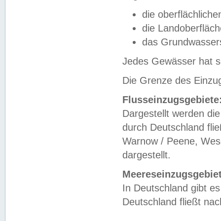
die oberflächlich
die Landoberfläc
das Grundwasser
Jedes Gewässer hat se
Die Grenze des Einzug
Flusseinzugsgebiete
Dargestellt werden die
durch Deutschland fli
Warnow / Peene, Weser
dargestellt.
Meereseinzugsgebiet
In Deutschland gibt 
Deutschland fließt n