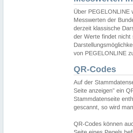
Über PEGELONLINE wer
Messwerten der Bundes
derzeit klassische Da
der Werte findet nicht 
Darstellungsmöglichkei
von PEGELONLINE zu 
QR-Codes
Auf der Stammdatensei
Seite anzeigen" ein Q
Stammdatenseite enthä
gescannt, so wird man
QR-Codes können auc
Seite eines Pegels be