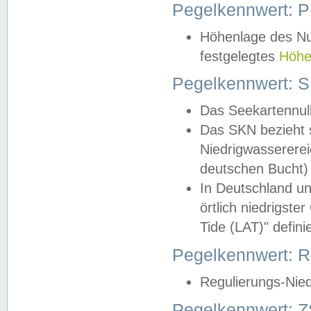
Pegelkennwert: 
Höhenlage des Nul
festgelegtes
Höhe
Pegelkennwert: 
Das Seekartennull
Das SKN bezieht s
Niedrigwassererei
deutschen Bucht) 
In Deutschland un
örtlich niedrigst
Tide (LAT)" definie
Pegelkennwert:
Regulierungs-Nie
Pegelkennwert: Z