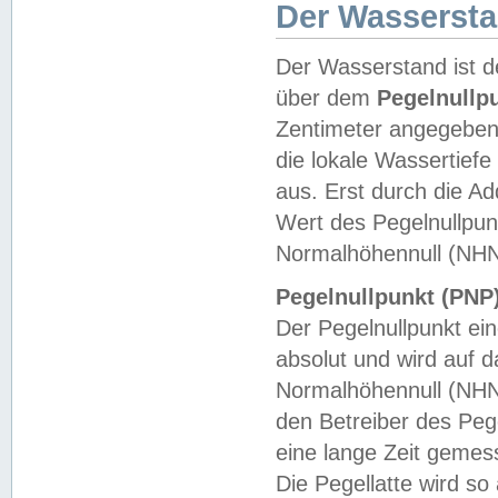
Der Wasserst
Der Wasserstand ist d
über dem
Pegelnullp
Zentimeter angegeben
die lokale Wassertie
aus. Erst durch die A
Wert des Pegelnullpun
Normalhöhennull (NHN
Pegelnullpunkt (PNP)
Der Pegelnullpunkt ei
absolut und wird auf
Normalhöhennull (NHN
den Betreiber des Pege
eine lange Zeit geme
Die Pegellatte wird s