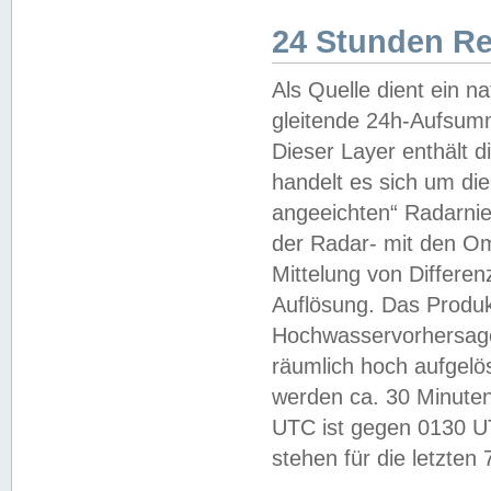
24 Stunden R
Als Quelle dient ein n
gleitende 24h-Aufsum
Dieser Layer enthält
handelt es sich um di
angeeichten“ Radarnie
der Radar- mit den O
Mittelung von Differe
Auflösung. Das Produk
Hochwasservorhersagez
räumlich hoch aufgelö
werden ca. 30 Minuten
UTC ist gegen 0130 UTC
stehen für die letzten