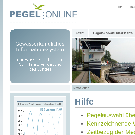
Hilfe
Link
Start
Pegelauswahl über Karte
Newsletter
Hilfe
Elbe - Cuxhaven Steubenhöft
Pegelauswahl übe
Kennzeichnende 
Zeitbezug der Me