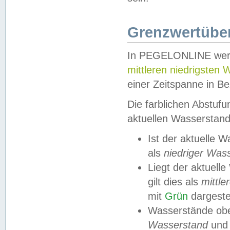
Grenzwertüber
In PEGELONLINE werde
mittleren niedrigsten
einer Zeitspanne in Be
Die farblichen Abstuf
aktuellen Wasserstand
Ist der aktuelle 
als
niedriger Was
Liegt der aktue
gilt dies als
mittle
mit
Grün
dargestel
Wasserstände obe
Wasserstand
und