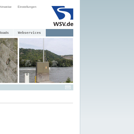
hinweise
Einstellungen
loads
Webservices