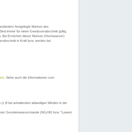
esländern festgelegte Marken des
Sind immer für einen Gewässerabschnitt gültig.
. Bei Erreichen dieser Marken (Hochwasser)
erabschnitt in Kraft bzw. werden bei
tem
. Siehe auch die Informationen zum
 (z.B bei anhaltenden ablandigen Winden in der
drigster Gezeitenwasserstande (NGzW) bzw. "Lowest