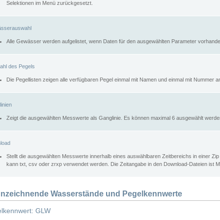
Selektionen im Menü zurückgesetzt.
sserauswahl
Alle Gewässer werden aufgelistet, wenn Daten für den ausgewählten Parameter vorhande
ahl des Pegels
Die Pegellisten zeigen alle verfügbaren Pegel einmal mit Namen und einmal mit Nummer a
inien
Zeigt die ausgewählten Messwerte als Ganglinie. Es können maximal 6 ausgewählt werde
load
Stellt die ausgewählten Messwerte innerhalb eines auswählbaren Zeitbereichs in einer Zi
kann txt, csv oder zrxp verwendet werden. Die Zeitangabe in den Download-Dateien ist 
nzeichnende Wasserstände und Pegelkennwerte
lkennwert: GLW