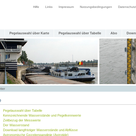
Hilfe
Links
Impressum
Nutzungsbedingungen
Datenschutz
Pegelauswahl über Karte
Pegelauswahl über Tabelle
Abo
Down
tter
e
Pegelauswahl über Tabelle
Kennzeichnende Wasserstände und Pegelkennwerte
Zeitbezug der Messwerte
Der Wasserstand
Download langfristiger Wasserstände und Abflüsse
Astronomische Gezeitenganglinie (Astrotide)