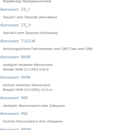
Regulierungs-Niedrigwasserstand
lkennwert: ZS_I
Stauziel I einer Staustufe (Normalstau)
lkennwert: ZS_II
Stauziel II einer Staustufe (Höchststau)
elkennwert: TUGLW
Verkehrsgesicherte Fahrrinnentiefe unter GlW (Tiefe unter GlW)
lkennwert: NNW
niedrigster bekannter Wasserstand
Beispiel: NNW (3.2.1942) 9,30 m
lkennwert: HHW
höchster bekannter Wasserstand
Beispiel: HHW (14.8.2001) 14,31 m
lkennwert: NW
niedrigster Wasserstand in einer Zeitspanne
lkennwert: HW
höchster Wasserstand in einer Zeitspanne
elkennwert: MNW