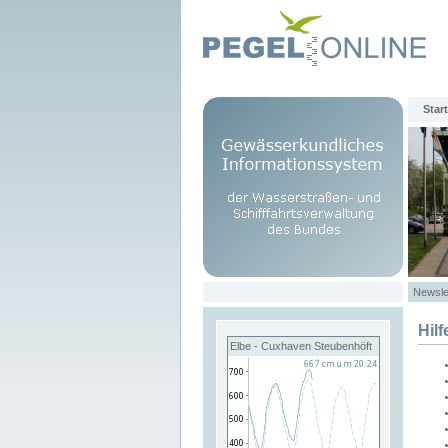
Start
Newsle
Hilf
Elbe - Cuxhaven Steubenhöft