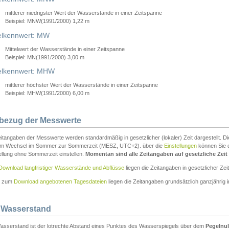
mittlerer niedrigster Wert der Wasserstände in einer Zeitspanne
Beispiel: MNW(1991/2000) 1,22 m
lkennwert: MW
Mittelwert der Wasserstände in einer Zeitspanne
Beispiel: MN(1991/2000) 3,00 m
elkennwert: MHW
mittlerer höchster Wert der Wasserstände in einer Zeitspanne
Beispiel: MHW(1991/2000) 6,00 m
tbezug der Messwerte
itangaben der Messwerte werden standardmäßig in gesetzlicher (lokaler) Zeit dargestellt. D
em Wechsel im Sommer zur Sommerzeit (MESZ, UTC+2). über die
Einstellungen
können Sie d
ellung ohne Sommerzeit einstellen.
Momentan sind alle Zeitangaben auf gesetzliche Zeit e
Download langfristiger Wasserstände und Abflüsse
liegen die Zeitangaben in gesetzlicher Zeit
n zum
Download angebotenen Tagesdateien
liegen die Zeitangaben grundsätzlich ganzjährig in
 Wasserstand
asserstand ist der lotrechte Abstand eines Punktes des Wasserspiegels über dem
Pegelnul