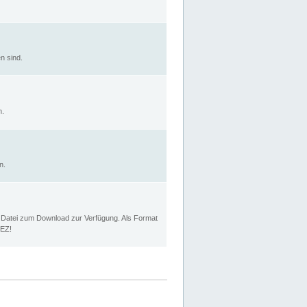
n sind.
n.
n.
p Datei zum Download zur Verfügung. Als Format
MEZ!