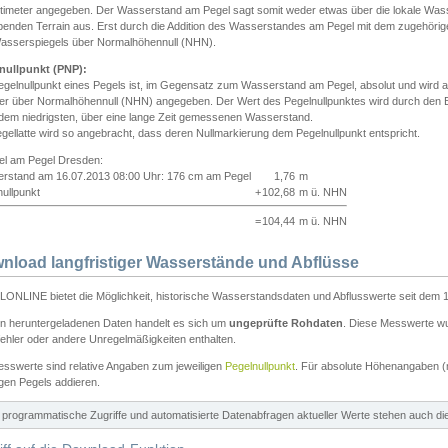
ntimeter angegeben. Der Wasserstand am Pegel sagt somit weder etwas über die lokale Wa
enden Terrain aus. Erst durch die Addition des Wasserstandes am Pegel mit dem zugehörig
asserspiegels über Normalhöhennull (NHN).
nullpunkt (PNP):
egelnullpunkt eines Pegels ist, im Gegensatz zum Wasserstand am Pegel, absolut und wir
ter über Normalhöhennull (NHN) angegeben. Der Wert des Pegelnullpunktes wird durch den Bet
 dem niedrigsten, über eine lange Zeit gemessenen Wasserstand.
gellatte wird so angebracht, dass deren Nullmarkierung dem Pegelnullpunkt entspricht.
iel am Pegel Dresden:
rstand am 16.07.2013 08:00 Uhr: 176 cm am Pegel
1,76
m
ullpunkt
+
102,68
m ü. NHN
=
104,44
m ü. NHN
nload langfristiger Wasserstände und Abflüsse
ONLINE bietet die Möglichkeit, historische Wasserstandsdaten und Abflusswerte seit dem 1
en heruntergeladenen Daten handelt es sich um
ungeprüfte Rohdaten
. Diese Messwerte wur
ehler oder andere Unregelmäßigkeiten enthalten.
esswerte sind relative Angaben zum jeweiligen
Pegelnullpunkt
. Für absolute Höhenangaben 
igen Pegels addieren.
ür programmatische Zugriffe und automatisierte Datenabfragen aktueller Werte stehen auch d