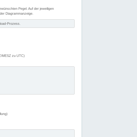
wünschten Pegel. Auf der jeweiligen
 der Diagrammanzeige.
load-Prozess.
MEZ/MESZ zu UTC)
lung)