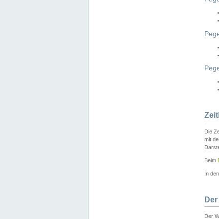
Pege
Peg
Zei
Die Ze
mit d
Darst
Beim
In de
Der
Der W