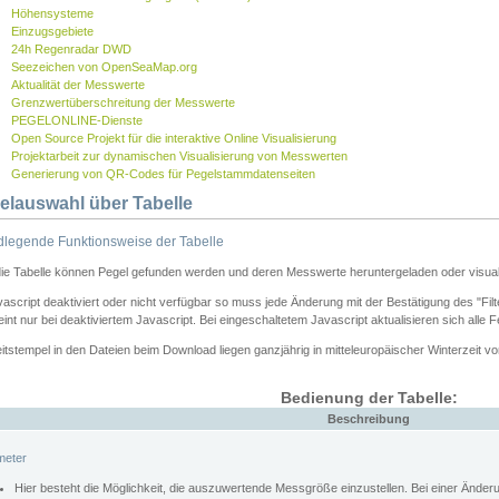
Höhensysteme
Einzugsgebiete
24h Regenradar DWD
Seezeichen von OpenSeaMap.org
Aktualität der Messwerte
Grenzwertüberschreitung der Messwerte
PEGELONLINE-Dienste
Open Source Projekt für die interaktive Online Visualisierung
Projektarbeit zur dynamischen Visualisierung von Messwerten
Generierung von QR-Codes für Pegelstammdatenseiten
elauswahl über Tabelle
legende Funktionsweise der Tabelle
die Tabelle können Pegel gefunden werden und deren Messwerte heruntergeladen oder visuali
vascript deaktiviert oder nicht verfügbar so muss jede Änderung mit der Bestätigung des "Filt
int nur bei deaktiviertem Javascript. Bei eingeschaltetem Javascript aktualisieren sich alle 
itstempel in den Dateien beim Download liegen ganzjährig in mitteleuropäischer Winterzeit vo
Bedienung der Tabelle:
Beschreibung
meter
Hier besteht die Möglichkeit, die auszuwertende Messgröße einzustellen. Bei einer Ände