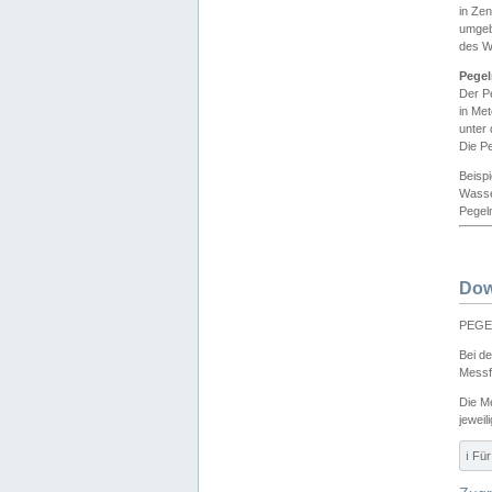
in Ze
umgeb
des W
Pegel
Der P
in Me
unter
Die Pe
Beisp
Wasse
Pegeln
Dow
PEGEL
Bei d
Messf
Die M
jeweil
ℹ️ F