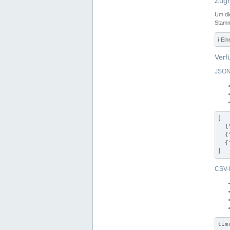
Zugr
Um di
Stamm
ℹ️ Ei
Verf
JSON
[

  {
  {
  {
]
CSV-
tim