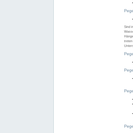
Pege
Sind 
Wasser
Hänge
treten
Unter
Pege
Pege
Pege
Pege