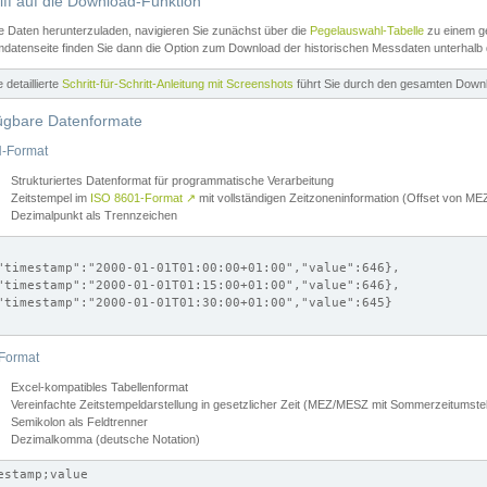
iff auf die Download-Funktion
e Daten herunterzuladen, navigieren Sie zunächst über die
Pegelauswahl-Tabelle
zu einem ge
datenseite finden Sie dann die Option zum Download der historischen Messdaten unterhalb
ne detaillierte
Schritt-für-Schritt-Anleitung mit Screenshots
führt Sie durch den gesamten Down
ügbare Datenformate
-Format
Strukturiertes Datenformat für programmatische Verarbeitung
Zeitstempel im
ISO 8601-Format
↗
mit vollständigen Zeitzoneninformation (Offset von 
Dezimalpunkt als Trennzeichen
"timestamp":"2000-01-01T01:00:00+01:00","value":646},

"timestamp":"2000-01-01T01:15:00+01:00","value":646},

"timestamp":"2000-01-01T01:30:00+01:00","value":645}

Format
Excel-kompatibles Tabellenformat
Vereinfachte Zeitstempeldarstellung in gesetzlicher Zeit (MEZ/MESZ mit Sommerzeitumstel
Semikolon als Feldtrenner
Dezimalkomma (deutsche Notation)
estamp;value
