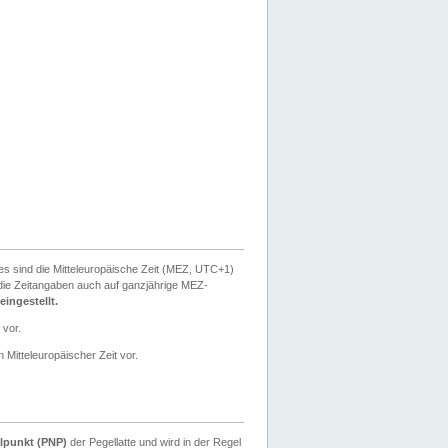
ies sind die Mitteleuropäische Zeit (MEZ, UTC+1)
ie Zeitangaben auch auf ganzjährige MEZ-
ingestellt.
 vor.
 Mitteleuropäischer Zeit vor.
lpunkt (PNP)
der Pegellatte und wird in der Regel