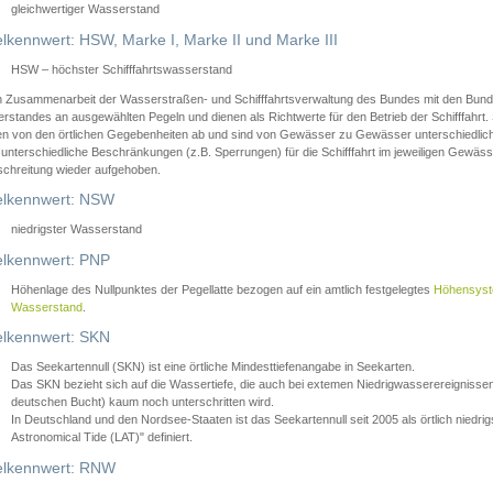
gleichwertiger Wasserstand
lkennwert: HSW, Marke I, Marke II und Marke III
HSW – höchster Schifffahrtswasserstand
in Zusammenarbeit der Wasserstraßen- und Schifffahrtsverwaltung des Bundes mit den Bund
standes an ausgewählten Pegeln und dienen als Richtwerte für den Betrieb der Schifffahrt. 
n von den örtlichen Gegebenheiten ab und sind von Gewässer zu Gewässer unterschiedlich
 unterschiedliche Beschränkungen (z.B. Sperrungen) für die Schifffahrt im jeweiligen Gewäss
schreitung wieder aufgehoben.
lkennwert: NSW
niedrigster Wasserstand
lkennwert: PNP
Höhenlage des Nullpunktes der Pegellatte bezogen auf ein amtlich festgelegtes
Höhensys
Wasserstand
.
lkennwert: SKN
Das Seekartennull (SKN) ist eine örtliche Mindesttiefenangabe in Seekarten.
Das SKN bezieht sich auf die Wassertiefe, die auch bei extemen Niedrigwasserereignissen
deutschen Bucht) kaum noch unterschritten wird.
In Deutschland und den Nordsee-Staaten ist das Seekartennull seit 2005 als örtlich nie
Astronomical Tide (LAT)" definiert.
lkennwert: RNW