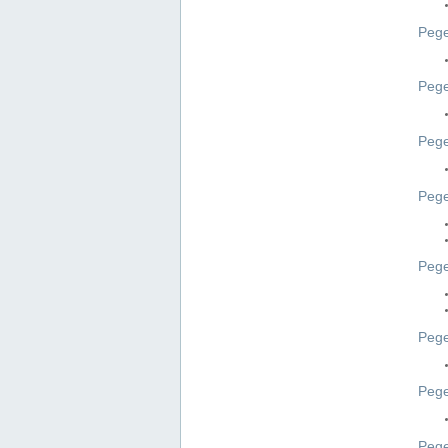
Pege
Pege
Peg
Pege
Pege
Pege
Pege
Peg