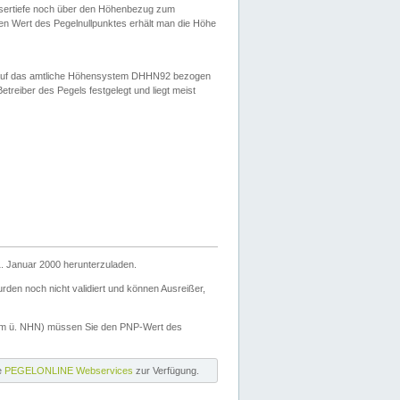
ssertiefe noch über den Höhenbezug zum
en Wert des Pegelnullpunktes erhält man die Höhe
d auf das amtliche Höhensystem DHHN92 bezogen
reiber des Pegels festgelegt und liegt meist
. Januar 2000 herunterzuladen.
den noch nicht validiert und können Ausreißer,
(m ü. NHN) müssen Sie den PNP-Wert des
ie
PEGELONLINE Webservices
zur Verfügung.