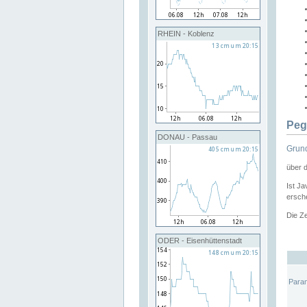
RHEIN - Koblenz
Peg
DONAU - Passau
Grund
über 
Ist Ja
ersche
Die Ze
ODER - Eisenhüttenstadt
Para