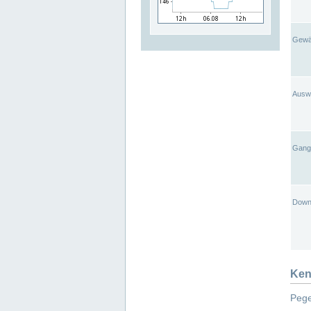
Gewä
Ausw
Gangl
Down
Ken
Pege