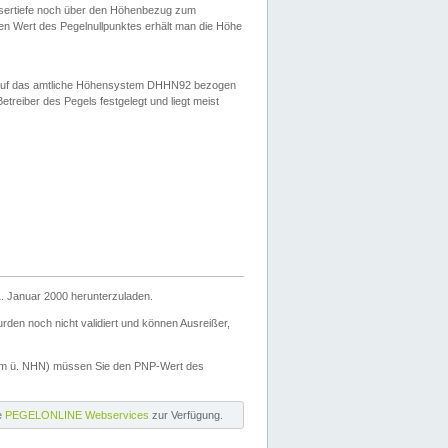
ssertiefe noch über den Höhenbezug zum
en Wert des Pegelnullpunktes erhält man die Höhe
d auf das amtliche Höhensystem DHHN92 bezogen
reiber des Pegels festgelegt und liegt meist
. Januar 2000 herunterzuladen.
den noch nicht validiert und können Ausreißer,
(m ü. NHN) müssen Sie den PNP-Wert des
ie
PEGELONLINE Webservices
zur Verfügung.