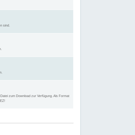
n sind.
n.
n.
p Datei zum Download zur Verfügung. Als Format
MEZ!