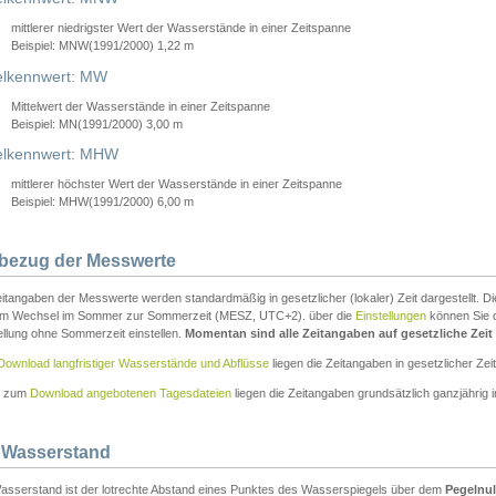
mittlerer niedrigster Wert der Wasserstände in einer Zeitspanne
Beispiel: MNW(1991/2000) 1,22 m
lkennwert: MW
Mittelwert der Wasserstände in einer Zeitspanne
Beispiel: MN(1991/2000) 3,00 m
elkennwert: MHW
mittlerer höchster Wert der Wasserstände in einer Zeitspanne
Beispiel: MHW(1991/2000) 6,00 m
tbezug der Messwerte
itangaben der Messwerte werden standardmäßig in gesetzlicher (lokaler) Zeit dargestellt. D
em Wechsel im Sommer zur Sommerzeit (MESZ, UTC+2). über die
Einstellungen
können Sie d
ellung ohne Sommerzeit einstellen.
Momentan sind alle Zeitangaben auf gesetzliche Zeit e
Download langfristiger Wasserstände und Abflüsse
liegen die Zeitangaben in gesetzlicher Zeit
n zum
Download angebotenen Tagesdateien
liegen die Zeitangaben grundsätzlich ganzjährig in
 Wasserstand
asserstand ist der lotrechte Abstand eines Punktes des Wasserspiegels über dem
Pegelnul