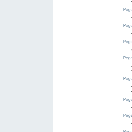
Pege
Pege
Peg
Pege
Pege
Pege
Pege
Peg