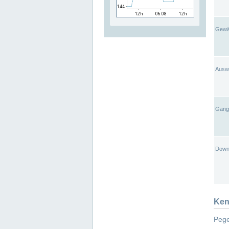
Gewä
Ausw
Gangl
Down
Ken
Pege