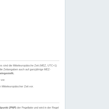
ies sind die Mitteleuropäische Zeit (MEZ, UTC+1)
ie Zeitangaben auch auf ganzjährige MEZ-
ingestellt.
 vor.
 Mitteleuropäischer Zeit vor.
lpunkt (PNP)
der Pegellatte und wird in der Regel