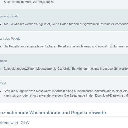
Selektionen im Menü zurückgesetzt.
sserauswahl
Alle Gewässer werden aufgelistet, wenn Daten für den ausgewählten Parameter vorhande
ahl des Pegels
Die Pegellisten zeigen alle verfügbaren Pegel einmal mit Namen und einmal mit Nummer a
inien
Zeigt die ausgewählten Messwerte als Ganglinie. Es können maximal 6 ausgewählt werde
load
Stellt die ausgewählten Messwerte innerhalb eines auswählbaren Zeitbereichs in einer Zi
kann txt, csv oder zrxp verwendet werden. Die Zeitangabe in den Download-Dateien ist 
nzeichnende Wasserstände und Pegelkennwerte
lkennwert: GLW