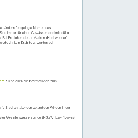
esländern festgelegte Marken des
Sind immer für einen Gewässerabschnitt gültig.
. Bei Erreichen dieser Marken (Hochwasser)
erabschnitt in Kraft bzw. werden bei
tem
. Siehe auch die Informationen zum
 (z.B bei anhaltenden ablandigen Winden in der
drigster Gezeitenwasserstande (NGzW) bzw. "Lowest