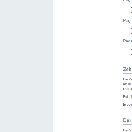
Pege
Peg
Zei
Die Ze
mit d
Darst
Beim
In de
Der
Der W