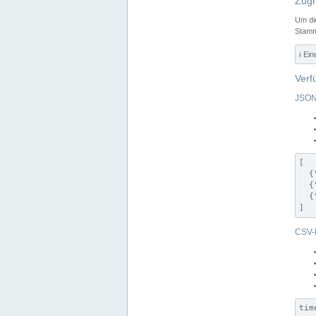
Zugr
Um di
Stamm
ℹ️ Ei
Verf
JSON
[

  {
  {
  {
]
CSV-
tim