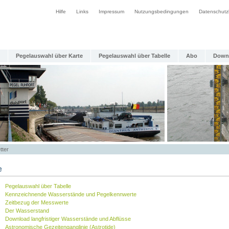
Hilfe
Links
Impressum
Nutzungsbedingungen
Datenschutz
Pegelauswahl über Karte
Pegelauswahl über Tabelle
Abo
Down
tter
e
Pegelauswahl über Tabelle
Kennzeichnende Wasserstände und Pegelkennwerte
Zeitbezug der Messwerte
Der Wasserstand
Download langfristiger Wasserstände und Abflüsse
Astronomische Gezeitenganglinie (Astrotide)