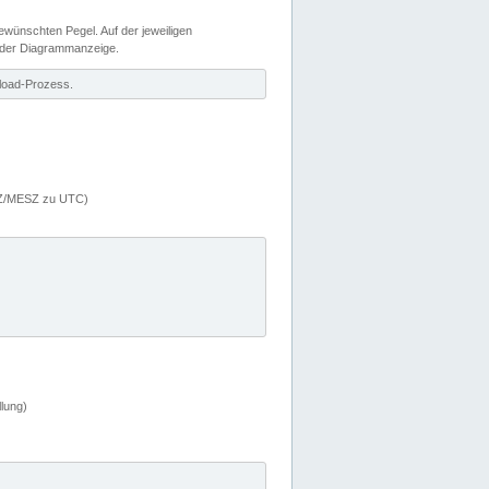
wünschten Pegel. Auf der jeweiligen
 der Diagrammanzeige.
load-Prozess.
MEZ/MESZ zu UTC)
lung)