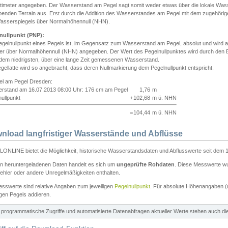
ntimeter angegeben. Der Wasserstand am Pegel sagt somit weder etwas über die lokale Wa
enden Terrain aus. Erst durch die Addition des Wasserstandes am Pegel mit dem zugehörig
asserspiegels über Normalhöhennull (NHN).
nullpunkt (PNP):
egelnullpunkt eines Pegels ist, im Gegensatz zum Wasserstand am Pegel, absolut und wir
ter über Normalhöhennull (NHN) angegeben. Der Wert des Pegelnullpunktes wird durch den Bet
 dem niedrigsten, über eine lange Zeit gemessenen Wasserstand.
gellatte wird so angebracht, dass deren Nullmarkierung dem Pegelnullpunkt entspricht.
iel am Pegel Dresden:
rstand am 16.07.2013 08:00 Uhr: 176 cm am Pegel
1,76
m
ullpunkt
+
102,68
m ü. NHN
=
104,44
m ü. NHN
nload langfristiger Wasserstände und Abflüsse
ONLINE bietet die Möglichkeit, historische Wasserstandsdaten und Abflusswerte seit dem 1
en heruntergeladenen Daten handelt es sich um
ungeprüfte Rohdaten
. Diese Messwerte wur
ehler oder andere Unregelmäßigkeiten enthalten.
esswerte sind relative Angaben zum jeweiligen
Pegelnullpunkt
. Für absolute Höhenangaben 
igen Pegels addieren.
ür programmatische Zugriffe und automatisierte Datenabfragen aktueller Werte stehen auch d