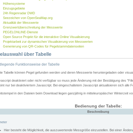
Höhensysteme
Einzugsgebiete
24h Regenradar DWD
Seezeichen von OpenSeaMap.org
Aktualität der Messwerte
Grenzwertüberschreitung der Messwerte
PEGELONLINE-Dienste
Open Source Projekt für die interaktive Online Visualisierung
Projektarbeit zur dynamischen Visualisierung von Messwerten
Generierung von QR-Codes für Pegelstammdatenseiten
elauswahl über Tabelle
legende Funktionsweise der Tabelle
die Tabelle können Pegel gefunden werden und deren Messwerte heruntergeladen oder visuali
vascript deaktiviert oder nicht verfügbar so muss jede Änderung mit der Bestätigung des "Filt
int nur bei deaktiviertem Javascript. Bei eingeschaltetem Javascript aktualisieren sich alle 
itstempel in den Dateien beim Download liegen ganzjährig in mitteleuropäischer Winterzeit vo
Bedienung der Tabelle:
Beschreibung
meter
Hier besteht die Möglichkeit, die auszuwertende Messgröße einzustellen. Bei einer Ände