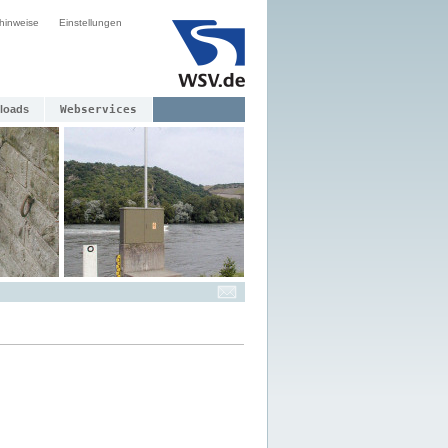
hinweise
Einstellungen
loads
Webservices