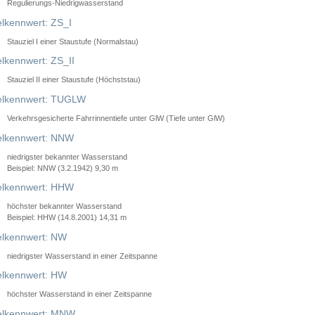
Regulierungs-Niedrigwasserstand
lkennwert: ZS_I
Stauziel I einer Staustufe (Normalstau)
lkennwert: ZS_II
Stauziel II einer Staustufe (Höchststau)
elkennwert: TUGLW
Verkehrsgesicherte Fahrrinnentiefe unter GlW (Tiefe unter GlW)
lkennwert: NNW
niedrigster bekannter Wasserstand
Beispiel: NNW (3.2.1942) 9,30 m
lkennwert: HHW
höchster bekannter Wasserstand
Beispiel: HHW (14.8.2001) 14,31 m
lkennwert: NW
niedrigster Wasserstand in einer Zeitspanne
lkennwert: HW
höchster Wasserstand in einer Zeitspanne
elkennwert: MNW