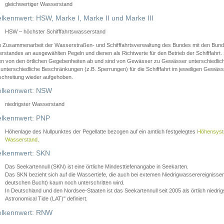
gleichwertiger Wasserstand
lkennwert: HSW, Marke I, Marke II und Marke III
HSW – höchster Schifffahrtswasserstand
in Zusammenarbeit der Wasserstraßen- und Schifffahrtsverwaltung des Bundes mit den Bund
standes an ausgewählten Pegeln und dienen als Richtwerte für den Betrieb der Schifffahrt. 
n von den örtlichen Gegebenheiten ab und sind von Gewässer zu Gewässer unterschiedlich
 unterschiedliche Beschränkungen (z.B. Sperrungen) für die Schifffahrt im jeweiligen Gewäss
schreitung wieder aufgehoben.
lkennwert: NSW
niedrigster Wasserstand
lkennwert: PNP
Höhenlage des Nullpunktes der Pegellatte bezogen auf ein amtlich festgelegtes
Höhensys
Wasserstand
.
lkennwert: SKN
Das Seekartennull (SKN) ist eine örtliche Mindesttiefenangabe in Seekarten.
Das SKN bezieht sich auf die Wassertiefe, die auch bei extemen Niedrigwasserereignissen
deutschen Bucht) kaum noch unterschritten wird.
In Deutschland und den Nordsee-Staaten ist das Seekartennull seit 2005 als örtlich nie
Astronomical Tide (LAT)" definiert.
lkennwert: RNW