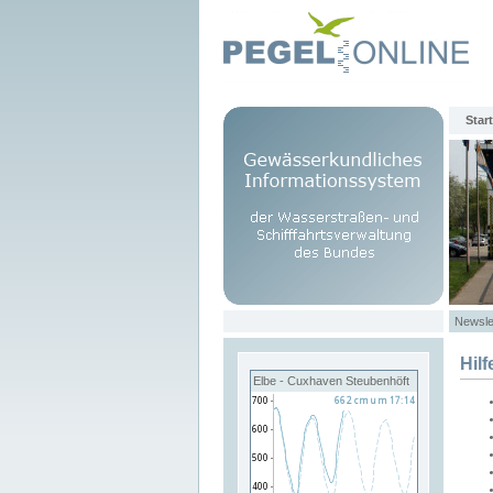
Start
Newsle
Hilf
Elbe - Cuxhaven Steubenhöft