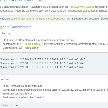
iff auf die Download-Funktion
e Daten herunterzuladen, navigieren Sie zunächst über die
Pegelauswahl-Tabelle
zu einem ge
datenseite finden Sie dann die Option zum Download der historischen Messdaten unterhalb
ne detaillierte
Schritt-für-Schritt-Anleitung mit Screenshots
führt Sie durch den gesamten Down
ügbare Datenformate
-Format
Strukturiertes Datenformat für programmatische Verarbeitung
Zeitstempel im
ISO 8601-Format
↗
mit vollständigen Zeitzoneninformation (Offset von 
Dezimalpunkt als Trennzeichen
"timestamp":"2000-01-01T01:00:00+01:00","value":646},

"timestamp":"2000-01-01T01:15:00+01:00","value":646},

"timestamp":"2000-01-01T01:30:00+01:00","value":645}

Format
Excel-kompatibles Tabellenformat
Vereinfachte Zeitstempeldarstellung in gesetzlicher Zeit (MEZ/MESZ mit Sommerzeitumstel
Semikolon als Feldtrenner
Dezimalkomma (deutsche Notation)
estamp;value
