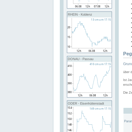
RHEIN - Koblenz
Peg
DONAU - Passau
Grund
über 
Ist Ja
ersche
Die Ze
ODER - Eisenhüttenstadt
Para