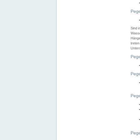
Pege
Sind 
Wasser
Hänge
treten
Unter
Pege
Pege
Pege
Pege