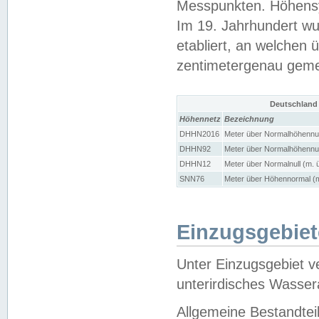
Messpunkten. Höhensy
Im 19. Jahrhundert wu
etabliert, an welchen 
zentimetergenau gem
Deutschland
Höhennetz
Bezeichnung
DHHN2016
Meter über Normalhöhennul
DHHN92
Meter über Normalhöhennul
DHHN12
Meter über Normalnull (m. 
SNN76
Meter über Höhennormal (m
Einzugsgebiet
Unter Einzugsgebiet v
unterirdisches Wasser
Allgemeine Bestandtei