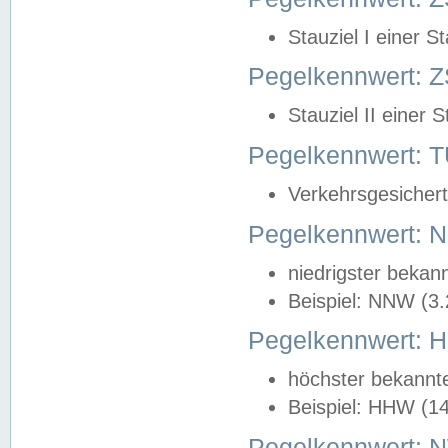
Stauziel I einer S
Pegelkennwert: Z
Stauziel II einer 
Pegelkennwert:
Verkehrsgesichert
Pegelkennwert:
niedrigster bekan
Beispiel: NNW (3
Pegelkennwert:
höchster bekannt
Beispiel: HHW (1
Pegelkennwert: 