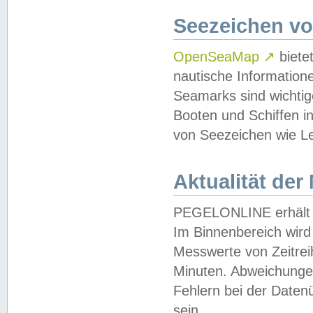
Seezeichen v
OpenSeaMap
↗
biete
nautische Information
Seamarks sind wichtig
Booten und Schiffen i
von Seezeichen wie Le
Aktualität der
PEGELONLINE erhält u
Im Binnenbereich wird 
Messwerte von Zeitreih
Minuten. Abweichungen
Fehlern bei der Daten
sein.