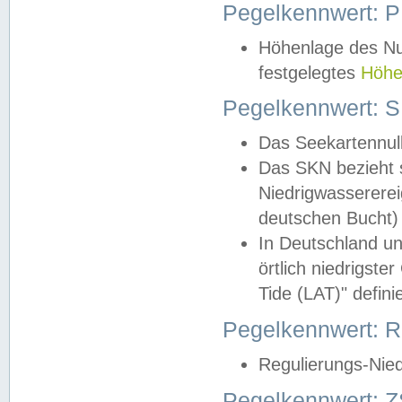
Pegelkennwert: 
Höhenlage des Nul
festgelegtes
Höhe
Pegelkennwert: 
Das Seekartennull
Das SKN bezieht s
Niedrigwassererei
deutschen Bucht) 
In Deutschland un
örtlich niedrigst
Tide (LAT)" definie
Pegelkennwert:
Regulierungs-Nie
Pegelkennwert: Z