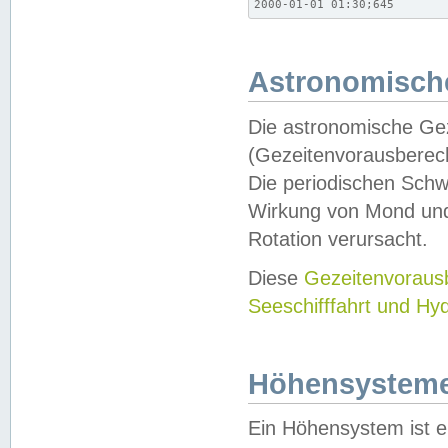
2000-01-01 01:30;645
Astronomische
Die astronomische Gez
(Gezeitenvorausberec
Die periodischen Schw
Wirkung von Mond und
Rotation verursacht.
Diese
Gezeitenvorau
Seeschifffahrt und Hy
Höhensystem
Ein Höhensystem ist e