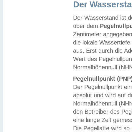
Der Wasserst
Der Wasserstand ist d
über dem
Pegelnullp
Zentimeter angegeben
die lokale Wassertie
aus. Erst durch die A
Wert des Pegelnullpun
Normalhöhennull (NHN
Pegelnullpunkt (PNP)
Der Pegelnullpunkt ei
absolut und wird auf
Normalhöhennull (NHN
den Betreiber des Pege
eine lange Zeit geme
Die Pegellatte wird s