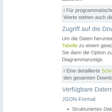
ℹ️ Für programmatisch
Werte stehen auch d
Zugriff auf die D
Um die Daten herunter
Tabelle
zu einem gewün
Sie dann die Option z
Diagrammanzeige.
ℹ️ Eine detaillierte
Schr
den gesamten Downlo
Verfügbare Daten
JSON-Format
Strukturiertes Da