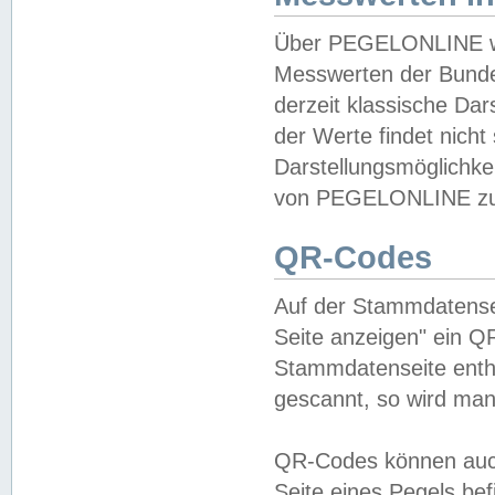
Über PEGELONLINE wer
Messwerten der Bundes
derzeit klassische Da
der Werte findet nicht 
Darstellungsmöglichkei
von PEGELONLINE zu 
QR-Codes
Auf der Stammdatensei
Seite anzeigen" ein Q
Stammdatenseite enthä
gescannt, so wird man
QR-Codes können auc
Seite eines Pegels be