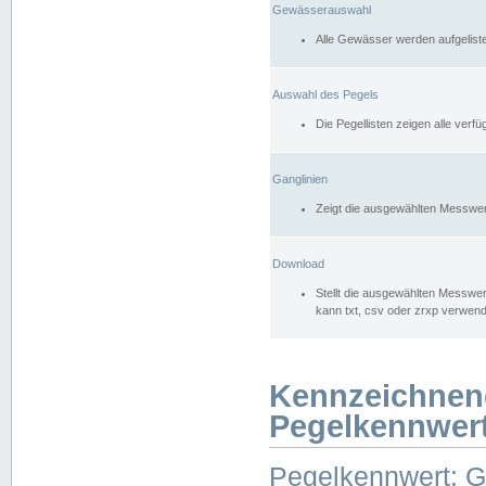
Gewässerauswahl
Alle Gewässer werden aufgelist
Auswahl des Pegels
Die Pegellisten zeigen alle ver
Ganglinien
Zeigt die ausgewählten Messwer
Download
Stellt die ausgewählten Messwer
kann txt, csv oder zrxp verwen
Kennzeichnen
Pegelkennwer
Pegelkennwert: 