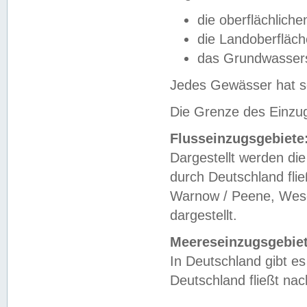
die oberflächlich
die Landoberfläc
das Grundwasser
Jedes Gewässer hat se
Die Grenze des Einzug
Flusseinzugsgebiete
Dargestellt werden die
durch Deutschland fli
Warnow / Peene, Weser
dargestellt.
Meereseinzugsgebiet
In Deutschland gibt 
Deutschland fließt n