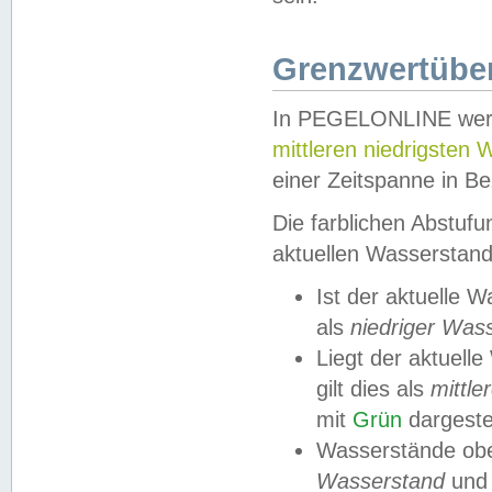
Grenzwertüber
In PEGELONLINE werde
mittleren niedrigsten
einer Zeitspanne in Be
Die farblichen Abstuf
aktuellen Wasserstand
Ist der aktuelle 
als
niedriger Was
Liegt der aktue
gilt dies als
mittle
mit
Grün
dargestel
Wasserstände obe
Wasserstand
und