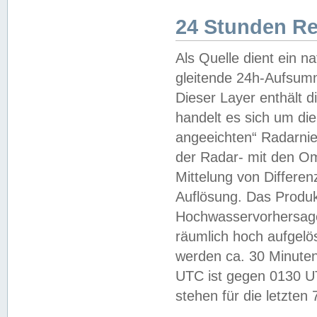
24 Stunden R
Als Quelle dient ein n
gleitende 24h-Aufsum
Dieser Layer enthält
handelt es sich um di
angeeichten“ Radarnie
der Radar- mit den O
Mittelung von Differe
Auflösung. Das Produk
Hochwasservorhersagez
räumlich hoch aufgelö
werden ca. 30 Minuten
UTC ist gegen 0130 UTC
stehen für die letzten