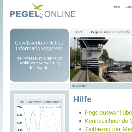
Hilfe
Link
Start
Pegelauswahl über Karte
Newsletter
Hilfe
Elbe - Cuxhaven Steubenhöft
Pegelauswahl übe
Kennzeichnende 
Zeitbezug der Me