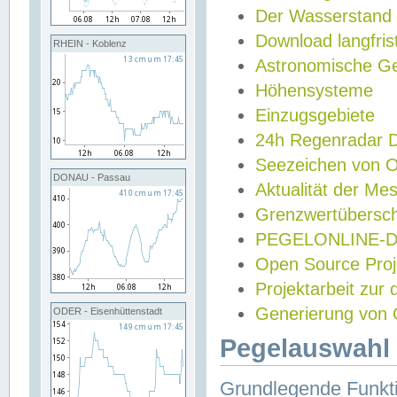
Der Wasserstand
Download langfris
RHEIN - Koblenz
Astronomische Gez
Höhensysteme
Einzugsgebiete
24h Regenradar
Seezeichen von 
DONAU - Passau
Aktualität der Me
Grenzwertübersch
PEGELONLINE-Di
Open Source Projek
Projektarbeit zur
Generierung von 
ODER - Eisenhüttenstadt
Pegelauswahl 
Grundlegende Funkti