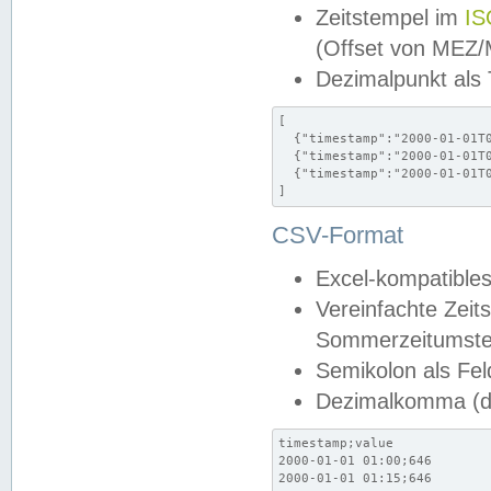
Zeitstempel im
IS
(Offset von MEZ
Dezimalpunkt als
[

  {"timestamp":"2000-01-01T0
  {"timestamp":"2000-01-01T0
  {"timestamp":"2000-01-01T0
]
CSV-Format
Excel-kompatibles
Vereinfachte Zeit
Sommerzeitumstel
Semikolon als Fel
Dezimalkomma (de
timestamp;value

2000-01-01 01:00;646

2000-01-01 01:15;646
