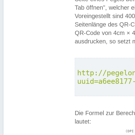
Tab öffnen", welcher 
Voreingestellt sind 4
Seitenlänge des QR-C
QR-Code von 4cm × 4c
ausdrucken, so setzt 
http://pegelo
uuid=a6ee8177
Die Formel zur Berech
lautet:
			(DPI × Druckkantenlänge in cm) ÷ 2,54 = Kantenlänge in Pixel
