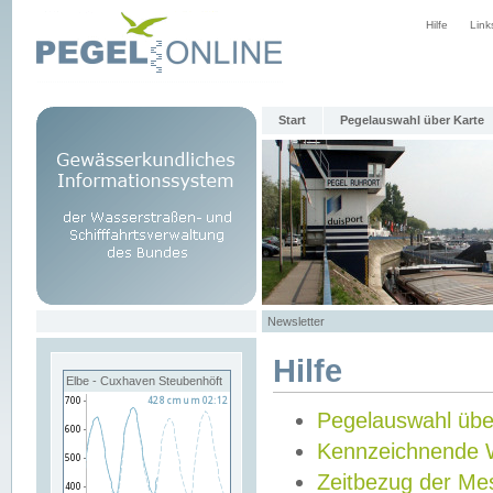
Hilfe
Link
Start
Pegelauswahl über Karte
Newsletter
Hilfe
Elbe - Cuxhaven Steubenhöft
Pegelauswahl übe
Kennzeichnende 
Zeitbezug der Me