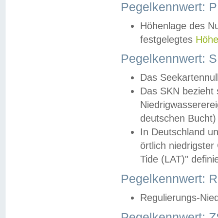
Pegelkennwert: 
Höhenlage des Nul
festgelegtes
Höhe
Pegelkennwert: 
Das Seekartennull
Das SKN bezieht s
Niedrigwassererei
deutschen Bucht) 
In Deutschland un
örtlich niedrigst
Tide (LAT)" definie
Pegelkennwert:
Regulierungs-Nie
Pegelkennwert: Z