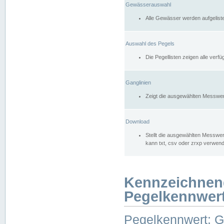
Gewässerauswahl
Alle Gewässer werden aufgelist
Auswahl des Pegels
Die Pegellisten zeigen alle ver
Ganglinien
Zeigt die ausgewählten Messwer
Download
Stellt die ausgewählten Messwer
kann txt, csv oder zrxp verwen
Kennzeichnen
Pegelkennwer
Pegelkennwert: 