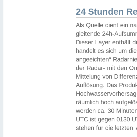
24 Stunden R
Als Quelle dient ein n
gleitende 24h-Aufsum
Dieser Layer enthält
handelt es sich um di
angeeichten“ Radarnie
der Radar- mit den O
Mittelung von Differe
Auflösung. Das Produk
Hochwasservorhersagez
räumlich hoch aufgelö
werden ca. 30 Minuten
UTC ist gegen 0130 UTC
stehen für die letzten