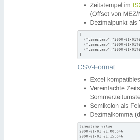
Zeitstempel im
IS
(Offset von MEZ
Dezimalpunkt als
[

  {"timestamp":"2000-01-01T0
  {"timestamp":"2000-01-01T0
  {"timestamp":"2000-01-01T0
]
CSV-Format
Excel-kompatibles
Vereinfachte Zeit
Sommerzeitumstel
Semikolon als Fel
Dezimalkomma (de
timestamp;value

2000-01-01 01:00;646

2000-01-01 01:15;646
