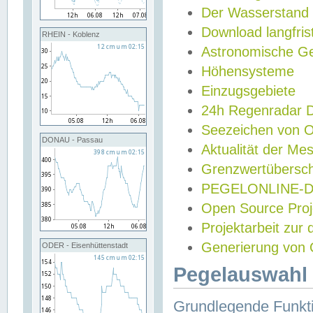
Der Wasserstand
Download langfris
RHEIN - Koblenz
Astronomische Gez
Höhensysteme
Einzugsgebiete
24h Regenradar
Seezeichen von 
DONAU - Passau
Aktualität der Me
Grenzwertübersch
PEGELONLINE-Di
Open Source Projek
Projektarbeit zur
Generierung von 
ODER - Eisenhüttenstadt
Pegelauswahl 
Grundlegende Funkti