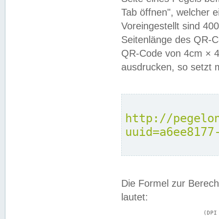
Tab öffnen", welcher 
Voreingestellt sind 4
Seitenlänge des QR-C
QR-Code von 4cm × 4c
ausdrucken, so setzt 
http://pegelo
uuid=a6ee8177
Die Formel zur Berech
lautet:
			(DPI × Druckkantenlänge in cm) ÷ 2,54 = Kantenlänge in Pixel
