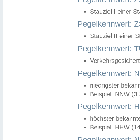
Stauziel I einer S
Pegelkennwert: Z
Stauziel II einer 
Pegelkennwert:
Verkehrsgesichert
Pegelkennwert:
niedrigster bekan
Beispiel: NNW (3
Pegelkennwert:
höchster bekannt
Beispiel: HHW (1
Pegelkennwert: 