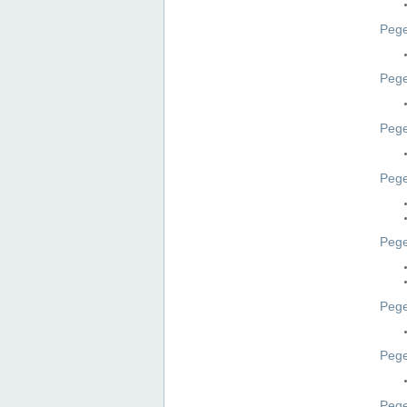
Pege
Pege
Peg
Pege
Pege
Pege
Pege
Peg