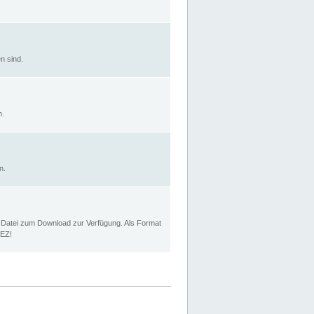
n sind.
n.
n.
p Datei zum Download zur Verfügung. Als Format
MEZ!