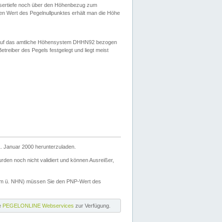
ssertiefe noch über den Höhenbezug zum
en Wert des Pegelnullpunktes erhält man die Höhe
d auf das amtliche Höhensystem DHHN92 bezogen
reiber des Pegels festgelegt und liegt meist
. Januar 2000 herunterzuladen.
den noch nicht validiert und können Ausreißer,
(m ü. NHN) müssen Sie den PNP-Wert des
ie
PEGELONLINE Webservices
zur Verfügung.