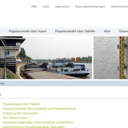
Hilfe
Links
Impressum
Nutzungsbedingungen
Datenschutz
Pegelauswahl über Karte
Pegelauswahl über Tabelle
Abo
Down
tter
e
Pegelauswahl über Tabelle
Kennzeichnende Wasserstände und Pegelkennwerte
Zeitbezug der Messwerte
Der Wasserstand
Download langfristiger Wasserstände und Abflüsse
Astronomische Gezeitenganglinie (Astrotide)