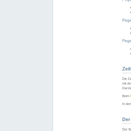
Pege
Peg
Zei
Die Ze
mit d
Darst
Beim
In de
Der
Der W