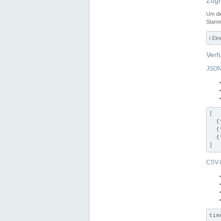
Zugr
Um di
Stamm
ℹ️ Ei
Verf
JSON
[

  {
  {
  {
]
CSV-
tim