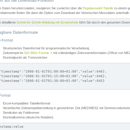
iff auf die Download-Funktion
e Daten herunterzuladen, navigieren Sie zunächst über die
Pegelauswahl-Tabelle
zu einem ge
datenseite finden Sie dann die Option zum Download der historischen Messdaten unterhalb
ne detaillierte
Schritt-für-Schritt-Anleitung mit Screenshots
führt Sie durch den gesamten Down
ügbare Datenformate
-Format
Strukturiertes Datenformat für programmatische Verarbeitung
Zeitstempel im
ISO 8601-Format
↗
mit vollständigen Zeitzoneninformation (Offset von 
Dezimalpunkt als Trennzeichen
"timestamp":"2000-01-01T01:00:00+01:00","value":646},

"timestamp":"2000-01-01T01:15:00+01:00","value":646},

"timestamp":"2000-01-01T01:30:00+01:00","value":645}

Format
Excel-kompatibles Tabellenformat
Vereinfachte Zeitstempeldarstellung in gesetzlicher Zeit (MEZ/MESZ mit Sommerzeitumstel
Semikolon als Feldtrenner
Dezimalkomma (deutsche Notation)
estamp;value
