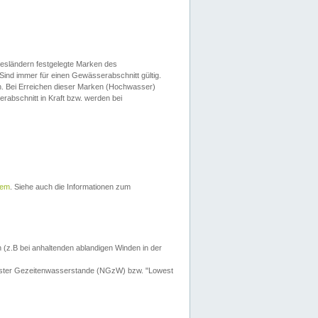
esländern festgelegte Marken des
Sind immer für einen Gewässerabschnitt gültig.
. Bei Erreichen dieser Marken (Hochwasser)
erabschnitt in Kraft bzw. werden bei
tem
. Siehe auch die Informationen zum
 (z.B bei anhaltenden ablandigen Winden in der
drigster Gezeitenwasserstande (NGzW) bzw. "Lowest