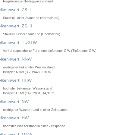
Regulierungs-Niedrigwasserstand
lkennwert: ZS_I
Stauziel I einer Staustufe (Normalstau)
lkennwert: ZS_II
Stauziel II einer Staustufe (Höchststau)
elkennwert: TUGLW
Verkehrsgesicherte Fahrrinnentiefe unter GlW (Tiefe unter GlW)
lkennwert: NNW
niedrigster bekannter Wasserstand
Beispiel: NNW (3.2.1942) 9,30 m
lkennwert: HHW
höchster bekannter Wasserstand
Beispiel: HHW (14.8.2001) 14,31 m
lkennwert: NW
niedrigster Wasserstand in einer Zeitspanne
lkennwert: HW
höchster Wasserstand in einer Zeitspanne
elkennwert: MNW