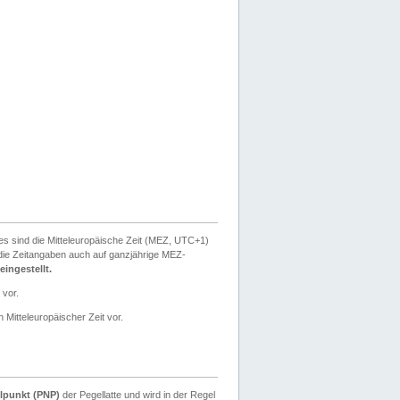
ies sind die Mitteleuropäische Zeit (MEZ, UTC+1)
ie Zeitangaben auch auf ganzjährige MEZ-
ingestellt.
 vor.
 Mitteleuropäischer Zeit vor.
lpunkt (PNP)
der Pegellatte und wird in der Regel