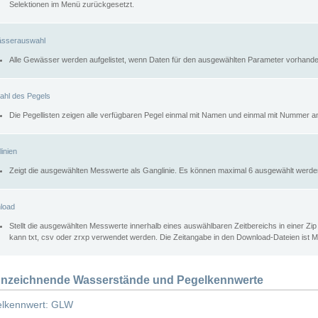
Selektionen im Menü zurückgesetzt.
sserauswahl
Alle Gewässer werden aufgelistet, wenn Daten für den ausgewählten Parameter vorhande
ahl des Pegels
Die Pegellisten zeigen alle verfügbaren Pegel einmal mit Namen und einmal mit Nummer a
inien
Zeigt die ausgewählten Messwerte als Ganglinie. Es können maximal 6 ausgewählt werde
load
Stellt die ausgewählten Messwerte innerhalb eines auswählbaren Zeitbereichs in einer Zi
kann txt, csv oder zrxp verwendet werden. Die Zeitangabe in den Download-Dateien ist 
nzeichnende Wasserstände und Pegelkennwerte
lkennwert: GLW