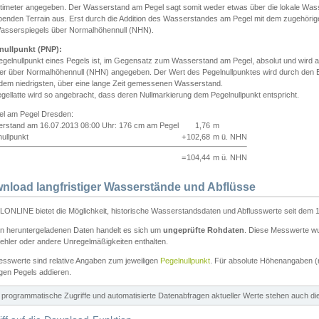
ntimeter angegeben. Der Wasserstand am Pegel sagt somit weder etwas über die lokale Wa
enden Terrain aus. Erst durch die Addition des Wasserstandes am Pegel mit dem zugehörig
asserspiegels über Normalhöhennull (NHN).
nullpunkt (PNP):
egelnullpunkt eines Pegels ist, im Gegensatz zum Wasserstand am Pegel, absolut und wir
ter über Normalhöhennull (NHN) angegeben. Der Wert des Pegelnullpunktes wird durch den Bet
 dem niedrigsten, über eine lange Zeit gemessenen Wasserstand.
gellatte wird so angebracht, dass deren Nullmarkierung dem Pegelnullpunkt entspricht.
iel am Pegel Dresden:
rstand am 16.07.2013 08:00 Uhr: 176 cm am Pegel
1,76
m
ullpunkt
+
102,68
m ü. NHN
=
104,44
m ü. NHN
nload langfristiger Wasserstände und Abflüsse
ONLINE bietet die Möglichkeit, historische Wasserstandsdaten und Abflusswerte seit dem 1
en heruntergeladenen Daten handelt es sich um
ungeprüfte Rohdaten
. Diese Messwerte wur
ehler oder andere Unregelmäßigkeiten enthalten.
esswerte sind relative Angaben zum jeweiligen
Pegelnullpunkt
. Für absolute Höhenangaben 
igen Pegels addieren.
ür programmatische Zugriffe und automatisierte Datenabfragen aktueller Werte stehen auch d