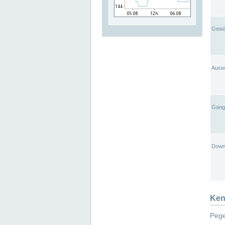
Gewä
Ausw
Gangl
Down
Ken
Pege