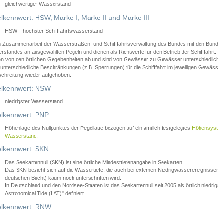
gleichwertiger Wasserstand
lkennwert: HSW, Marke I, Marke II und Marke III
HSW – höchster Schifffahrtswasserstand
in Zusammenarbeit der Wasserstraßen- und Schifffahrtsverwaltung des Bundes mit den Bund
standes an ausgewählten Pegeln und dienen als Richtwerte für den Betrieb der Schifffahrt. 
n von den örtlichen Gegebenheiten ab und sind von Gewässer zu Gewässer unterschiedlich
 unterschiedliche Beschränkungen (z.B. Sperrungen) für die Schifffahrt im jeweiligen Gewäss
schreitung wieder aufgehoben.
lkennwert: NSW
niedrigster Wasserstand
lkennwert: PNP
Höhenlage des Nullpunktes der Pegellatte bezogen auf ein amtlich festgelegtes
Höhensys
Wasserstand
.
lkennwert: SKN
Das Seekartennull (SKN) ist eine örtliche Mindesttiefenangabe in Seekarten.
Das SKN bezieht sich auf die Wassertiefe, die auch bei extemen Niedrigwasserereignissen
deutschen Bucht) kaum noch unterschritten wird.
In Deutschland und den Nordsee-Staaten ist das Seekartennull seit 2005 als örtlich nie
Astronomical Tide (LAT)" definiert.
lkennwert: RNW