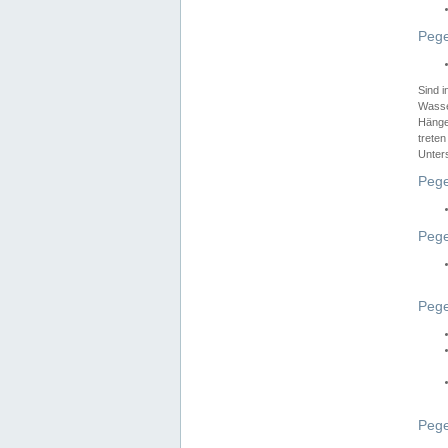
Pege
Sind 
Wasser
Hänge
treten
Unter
Pege
Pege
Pege
Pege