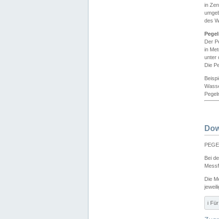
in Ze
umgeb
des W
Pegel
Der P
in Me
unter
Die Pe
Beisp
Wasse
Pegeln
Dow
PEGEL
Bei d
Messf
Die M
jeweil
ℹ️ F