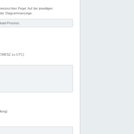
wünschten Pegel. Auf der jeweiligen
 der Diagrammanzeige.
load-Prozess.
MEZ/MESZ zu UTC)
lung)