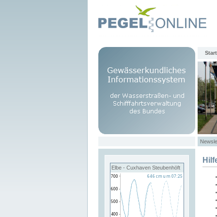
Start
Newsle
Hilf
Elbe - Cuxhaven Steubenhöft