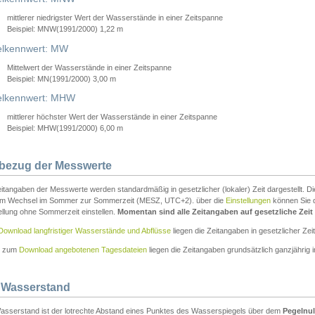
mittlerer niedrigster Wert der Wasserstände in einer Zeitspanne
Beispiel: MNW(1991/2000) 1,22 m
lkennwert: MW
Mittelwert der Wasserstände in einer Zeitspanne
Beispiel: MN(1991/2000) 3,00 m
elkennwert: MHW
mittlerer höchster Wert der Wasserstände in einer Zeitspanne
Beispiel: MHW(1991/2000) 6,00 m
tbezug der Messwerte
itangaben der Messwerte werden standardmäßig in gesetzlicher (lokaler) Zeit dargestellt. D
em Wechsel im Sommer zur Sommerzeit (MESZ, UTC+2). über die
Einstellungen
können Sie d
ellung ohne Sommerzeit einstellen.
Momentan sind alle Zeitangaben auf gesetzliche Zeit e
Download langfristiger Wasserstände und Abflüsse
liegen die Zeitangaben in gesetzlicher Zeit
n zum
Download angebotenen Tagesdateien
liegen die Zeitangaben grundsätzlich ganzjährig in
 Wasserstand
asserstand ist der lotrechte Abstand eines Punktes des Wasserspiegels über dem
Pegelnul