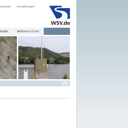
hinweise
Einstellungen
loads
Webservices