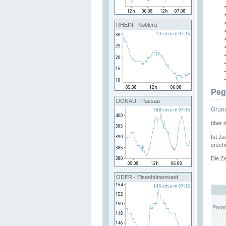
RHEIN - Koblenz
Peg
DONAU - Passau
Grund
über 
Ist Ja
ersche
Die Ze
ODER - Eisenhüttenstadt
Para