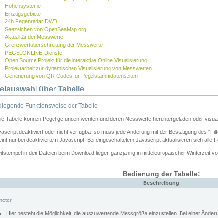
Höhensysteme
Einzugsgebiete
24h Regenradar DWD
Seezeichen von OpenSeaMap.org
Aktualität der Messwerte
Grenzwertüberschreitung der Messwerte
PEGELONLINE-Dienste
Open Source Projekt für die interaktive Online Visualisierung
Projektarbeit zur dynamischen Visualisierung von Messwerten
Generierung von QR-Codes für Pegelstammdatenseiten
elauswahl über Tabelle
legende Funktionsweise der Tabelle
die Tabelle können Pegel gefunden werden und deren Messwerte heruntergeladen oder visuali
vascript deaktiviert oder nicht verfügbar so muss jede Änderung mit der Bestätigung des "Filt
int nur bei deaktiviertem Javascript. Bei eingeschaltetem Javascript aktualisieren sich alle 
itstempel in den Dateien beim Download liegen ganzjährig in mitteleuropäischer Winterzeit vo
Bedienung der Tabelle:
Beschreibung
meter
Hier besteht die Möglichkeit, die auszuwertende Messgröße einzustellen. Bei einer Ände