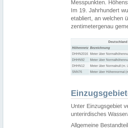
Messpunkten. Höhensy
Im 19. Jahrhundert wu
etabliert, an welchen 
zentimetergenau gem
Deutschland
Höhennetz
Bezeichnung
DHHN2016
Meter über Normalhöhennul
DHHN92
Meter über Normalhöhennul
DHHN12
Meter über Normalnull (m. 
SNN76
Meter über Höhennormal (m
Einzugsgebiet
Unter Einzugsgebiet v
unterirdisches Wasser
Allgemeine Bestandtei