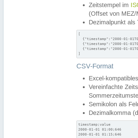
Zeitstempel im
IS
(Offset von MEZ
Dezimalpunkt als
[

  {"timestamp":"2000-01-01T0
  {"timestamp":"2000-01-01T0
  {"timestamp":"2000-01-01T0
]
CSV-Format
Excel-kompatibles
Vereinfachte Zeit
Sommerzeitumstel
Semikolon als Fel
Dezimalkomma (de
timestamp;value

2000-01-01 01:00;646

2000-01-01 01:15;646
