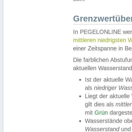
Grenzwertüber
In PEGELONLINE werde
mittleren niedrigsten
einer Zeitspanne in Be
Die farblichen Abstuf
aktuellen Wasserstand
Ist der aktuelle 
als
niedriger Was
Liegt der aktue
gilt dies als
mittle
mit
Grün
dargestel
Wasserstände obe
Wasserstand
und