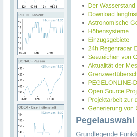
Der Wasserstand
Download langfris
RHEIN - Koblenz
Astronomische Gez
Höhensysteme
Einzugsgebiete
24h Regenradar
Seezeichen von 
DONAU - Passau
Aktualität der Me
Grenzwertübersch
PEGELONLINE-Di
Open Source Projek
Projektarbeit zur
Generierung von 
ODER - Eisenhüttenstadt
Pegelauswahl 
Grundlegende Funkti