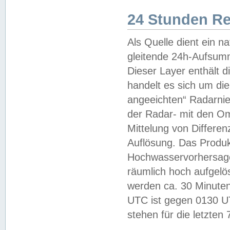
24 Stunden R
Als Quelle dient ein n
gleitende 24h-Aufsum
Dieser Layer enthält
handelt es sich um di
angeeichten“ Radarnie
der Radar- mit den O
Mittelung von Differe
Auflösung. Das Produk
Hochwasservorhersagez
räumlich hoch aufgelö
werden ca. 30 Minuten
UTC ist gegen 0130 UTC
stehen für die letzten