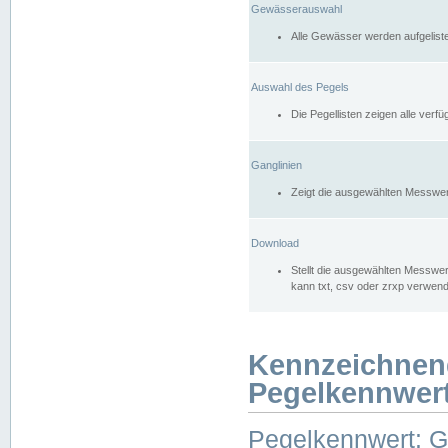
Gewässerauswahl
Alle Gewässer werden aufgelist
Auswahl des Pegels
Die Pegellisten zeigen alle ver
Ganglinien
Zeigt die ausgewählten Messwer
Download
Stellt die ausgewählten Messwer
kann txt, csv oder zrxp verwen
Kennzeichnen
Pegelkennwer
Pegelkennwert: 