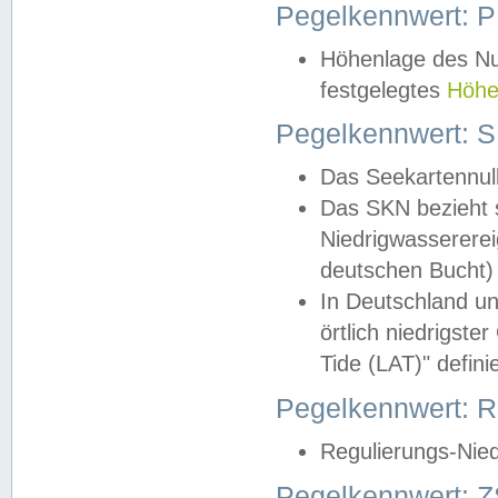
Pegelkennwert: 
Höhenlage des Nul
festgelegtes
Höhe
Pegelkennwert: 
Das Seekartennull
Das SKN bezieht s
Niedrigwassererei
deutschen Bucht) 
In Deutschland un
örtlich niedrigst
Tide (LAT)" definie
Pegelkennwert:
Regulierungs-Nie
Pegelkennwert: Z