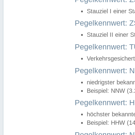
Stauziel I einer S
Pegelkennwert: Z
Stauziel II einer 
Pegelkennwert:
Verkehrsgesichert
Pegelkennwert:
niedrigster bekan
Beispiel: NNW (3
Pegelkennwert:
höchster bekannt
Beispiel: HHW (1
Pegelkennwert: 