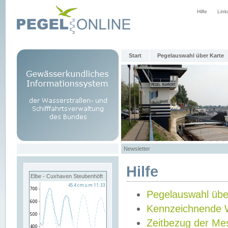
Hilfe
Link
Start
Pegelauswahl über Karte
Newsletter
Hilfe
Elbe - Cuxhaven Steubenhöft
Pegelauswahl übe
Kennzeichnende 
Zeitbezug der Me