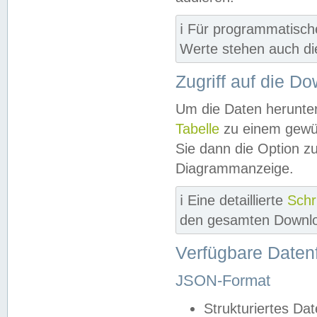
ℹ️ Für programmatisch
Werte stehen auch d
Zugriff auf die D
Um die Daten herunter
Tabelle
zu einem gewün
Sie dann die Option z
Diagrammanzeige.
ℹ️ Eine detaillierte
Schr
den gesamten Downlo
Verfügbare Daten
JSON-Format
Strukturiertes Da