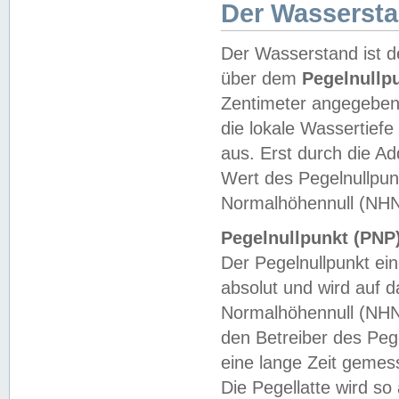
Der Wasserst
Der Wasserstand ist d
über dem
Pegelnullp
Zentimeter angegeben
die lokale Wassertie
aus. Erst durch die A
Wert des Pegelnullpun
Normalhöhennull (NHN
Pegelnullpunkt (PNP)
Der Pegelnullpunkt ei
absolut und wird auf
Normalhöhennull (NHN
den Betreiber des Pege
eine lange Zeit geme
Die Pegellatte wird s