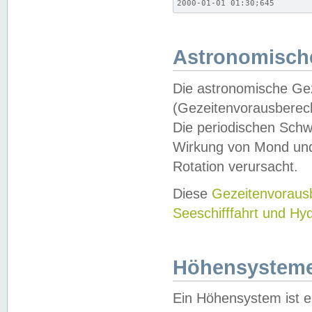
2000-01-01 01:30;645
Astronomische
Die astronomische Gez
(Gezeitenvorausberec
Die periodischen Schw
Wirkung von Mond und
Rotation verursacht.
Diese
Gezeitenvorau
Seeschifffahrt und Hy
Höhensystem
Ein Höhensystem ist e