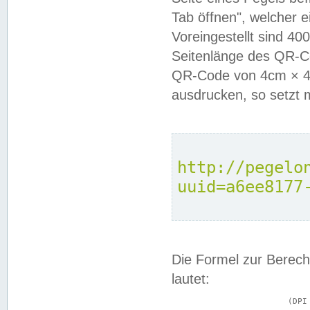
Tab öffnen", welcher 
Voreingestellt sind 4
Seitenlänge des QR-C
QR-Code von 4cm × 4c
ausdrucken, so setzt 
http://pegelo
uuid=a6ee8177
Die Formel zur Berech
lautet:
			(DPI × Druckkantenlänge in cm) ÷ 2,54 = Kantenlänge in Pixel
