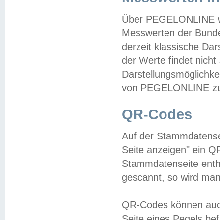
Über PEGELONLINE wer
Messwerten der Bundes
derzeit klassische Da
der Werte findet nicht 
Darstellungsmöglichkei
von PEGELONLINE zu 
QR-Codes
Auf der Stammdatensei
Seite anzeigen" ein Q
Stammdatenseite enthä
gescannt, so wird man
QR-Codes können auc
Seite eines Pegels be