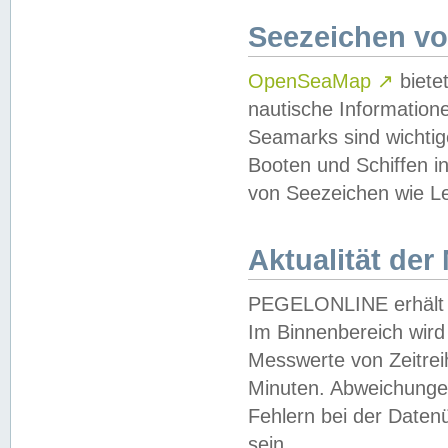
Seezeichen v
OpenSeaMap
↗
biete
nautische Information
Seamarks sind wichtig
Booten und Schiffen i
von Seezeichen wie Le
Aktualität der
PEGELONLINE erhält u
Im Binnenbereich wird 
Messwerte von Zeitreih
Minuten. Abweichungen
Fehlern bei der Daten
sein.