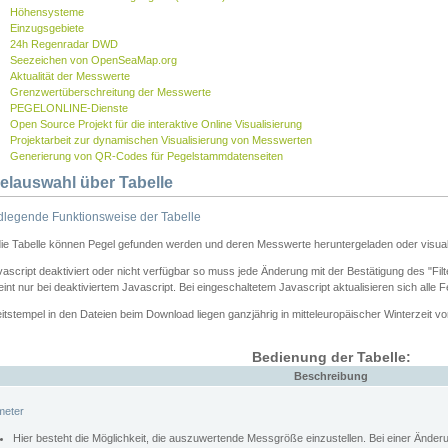
Höhensysteme
Einzugsgebiete
24h Regenradar DWD
Seezeichen von OpenSeaMap.org
Aktualität der Messwerte
Grenzwertüberschreitung der Messwerte
PEGELONLINE-Dienste
Open Source Projekt für die interaktive Online Visualisierung
Projektarbeit zur dynamischen Visualisierung von Messwerten
Generierung von QR-Codes für Pegelstammdatenseiten
elauswahl über Tabelle
legende Funktionsweise der Tabelle
die Tabelle können Pegel gefunden werden und deren Messwerte heruntergeladen oder visuali
vascript deaktiviert oder nicht verfügbar so muss jede Änderung mit der Bestätigung des "Filt
int nur bei deaktiviertem Javascript. Bei eingeschaltetem Javascript aktualisieren sich alle 
itstempel in den Dateien beim Download liegen ganzjährig in mitteleuropäischer Winterzeit vo
Bedienung der Tabelle:
Beschreibung
meter
Hier besteht die Möglichkeit, die auszuwertende Messgröße einzustellen. Bei einer Ände