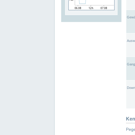
Gewä
Ausw
Gangl
Down
Ken
Pege