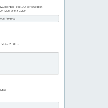
wünschten Pegel. Auf der jeweiligen
 der Diagrammanzeige.
load-Prozess.
MEZ/MESZ zu UTC)
lung)