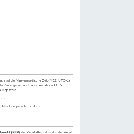
ies sind die Mitteleuropäische Zeit (MEZ, UTC+1)
ie Zeitangaben auch auf ganzjährige MEZ-
ingestellt.
 vor.
 Mitteleuropäischer Zeit vor.
lpunkt (PNP)
der Pegellatte und wird in der Regel