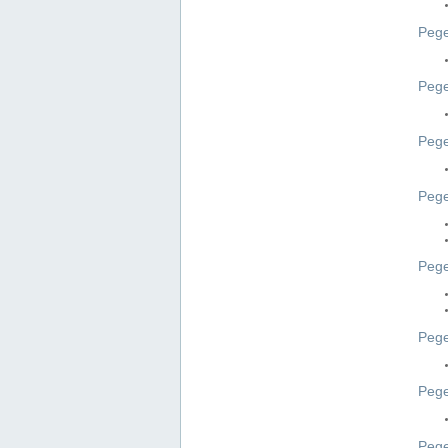
Pege
Pege
Peg
Pege
Pege
Pege
Pege
Peg