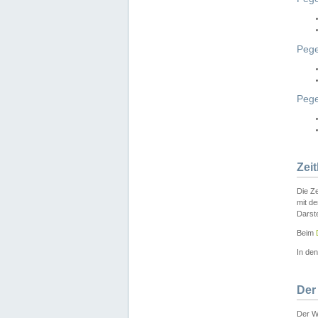
Pege
Peg
Zei
Die Ze
mit d
Darst
Beim
In de
Der
Der W