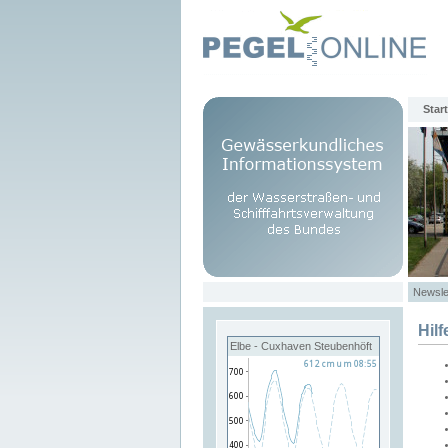
Start
Newsle
Hilf
Elbe - Cuxhaven Steubenhöft