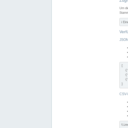
Zugr
Um di
Stamm
ℹ️ Ei
Verf
JSON
[

  {
  {
  {
]
CSV-
tim