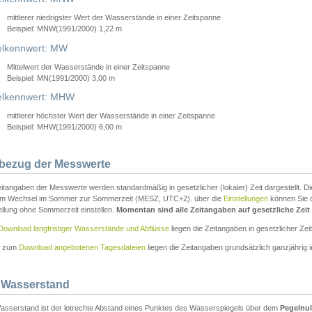
mittlerer niedrigster Wert der Wasserstände in einer Zeitspanne
Beispiel: MNW(1991/2000) 1,22 m
lkennwert: MW
Mittelwert der Wasserstände in einer Zeitspanne
Beispiel: MN(1991/2000) 3,00 m
elkennwert: MHW
mittlerer höchster Wert der Wasserstände in einer Zeitspanne
Beispiel: MHW(1991/2000) 6,00 m
tbezug der Messwerte
itangaben der Messwerte werden standardmäßig in gesetzlicher (lokaler) Zeit dargestellt. D
em Wechsel im Sommer zur Sommerzeit (MESZ, UTC+2). über die
Einstellungen
können Sie d
ellung ohne Sommerzeit einstellen.
Momentan sind alle Zeitangaben auf gesetzliche Zeit e
Download langfristiger Wasserstände und Abflüsse
liegen die Zeitangaben in gesetzlicher Zeit
n zum
Download angebotenen Tagesdateien
liegen die Zeitangaben grundsätzlich ganzjährig in
 Wasserstand
asserstand ist der lotrechte Abstand eines Punktes des Wasserspiegels über dem
Pegelnul