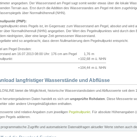
ntimeter angegeben. Der Wasserstand am Pegel sagt somit weder etwas über die lokale Wa
enden Terrain aus. Erst durch die Addition des Wasserstandes am Pegel mit dem zugehörig
asserspiegels über Normalhöhennull (NHN).
nullpunkt (PNP):
egelnullpunkt eines Pegels ist, im Gegensatz zum Wasserstand am Pegel, absolut und wir
ter über Normalhöhennull (NHN) angegeben. Der Wert des Pegelnullpunktes wird durch den Bet
 dem niedrigsten, über eine lange Zeit gemessenen Wasserstand.
gellatte wird so angebracht, dass deren Nullmarkierung dem Pegelnullpunkt entspricht.
iel am Pegel Dresden:
rstand am 16.07.2013 08:00 Uhr: 176 cm am Pegel
1,76
m
ullpunkt
+
102,68
m ü. NHN
=
104,44
m ü. NHN
nload langfristiger Wasserstände und Abflüsse
ONLINE bietet die Möglichkeit, historische Wasserstandsdaten und Abflusswerte seit dem 1
en heruntergeladenen Daten handelt es sich um
ungeprüfte Rohdaten
. Diese Messwerte wur
ehler oder andere Unregelmäßigkeiten enthalten.
esswerte sind relative Angaben zum jeweiligen
Pegelnullpunkt
. Für absolute Höhenangaben 
igen Pegels addieren.
ür programmatische Zugriffe und automatisierte Datenabfragen aktueller Werte stehen auch d