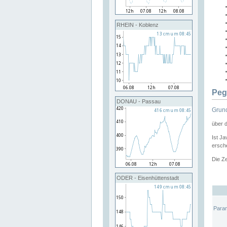
RHEIN - Koblenz
Peg
DONAU - Passau
Grund
über 
Ist Ja
ersche
Die Ze
ODER - Eisenhüttenstadt
Para