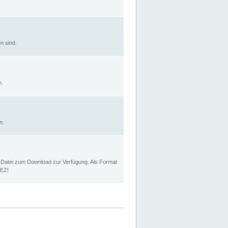
n sind.
n.
n.
p Datei zum Download zur Verfügung. Als Format
MEZ!