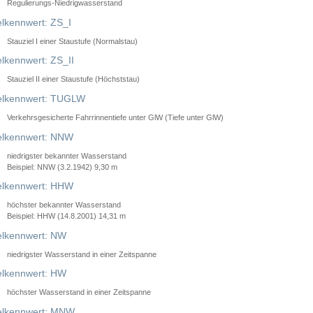
Regulierungs-Niedrigwasserstand
lkennwert: ZS_I
Stauziel I einer Staustufe (Normalstau)
lkennwert: ZS_II
Stauziel II einer Staustufe (Höchststau)
elkennwert: TUGLW
Verkehrsgesicherte Fahrrinnentiefe unter GlW (Tiefe unter GlW)
lkennwert: NNW
niedrigster bekannter Wasserstand
Beispiel: NNW (3.2.1942) 9,30 m
lkennwert: HHW
höchster bekannter Wasserstand
Beispiel: HHW (14.8.2001) 14,31 m
lkennwert: NW
niedrigster Wasserstand in einer Zeitspanne
lkennwert: HW
höchster Wasserstand in einer Zeitspanne
elkennwert: MNW