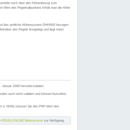
ssertiefe noch über den Höhenbezug zum
en Wert des Pegelnullpunktes erhält man die Höhe
d auf das amtliche Höhensystem DHHN92 bezogen
reiber des Pegels festgelegt und liegt meist
. Januar 2000 herunterzuladen.
den noch nicht validiert und können Ausreißer,
(m ü. NHN) müssen Sie den PNP-Wert des
ie
PEGELONLINE Webservices
zur Verfügung.