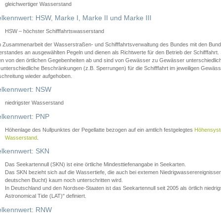
gleichwertiger Wasserstand
lkennwert: HSW, Marke I, Marke II und Marke III
HSW – höchster Schifffahrtswasserstand
in Zusammenarbeit der Wasserstraßen- und Schifffahrtsverwaltung des Bundes mit den Bund
standes an ausgewählten Pegeln und dienen als Richtwerte für den Betrieb der Schifffahrt. 
n von den örtlichen Gegebenheiten ab und sind von Gewässer zu Gewässer unterschiedlich
 unterschiedliche Beschränkungen (z.B. Sperrungen) für die Schifffahrt im jeweiligen Gewäss
schreitung wieder aufgehoben.
lkennwert: NSW
niedrigster Wasserstand
lkennwert: PNP
Höhenlage des Nullpunktes der Pegellatte bezogen auf ein amtlich festgelegtes
Höhensys
Wasserstand
.
lkennwert: SKN
Das Seekartennull (SKN) ist eine örtliche Mindesttiefenangabe in Seekarten.
Das SKN bezieht sich auf die Wassertiefe, die auch bei extemen Niedrigwasserereignissen
deutschen Bucht) kaum noch unterschritten wird.
In Deutschland und den Nordsee-Staaten ist das Seekartennull seit 2005 als örtlich nie
Astronomical Tide (LAT)" definiert.
lkennwert: RNW