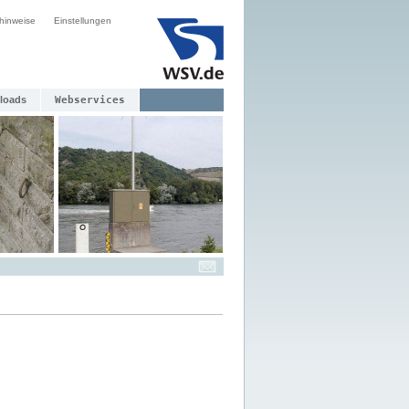
hinweise
Einstellungen
loads
Webservices