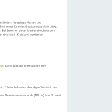
esländern festgelegte Marken des
Sind immer für einen Gewässerabschnitt gültig.
. Bei Erreichen dieser Marken (Hochwasser)
erabschnitt in Kraft bzw. werden bei
tem
. Siehe auch die Informationen zum
 (z.B bei anhaltenden ablandigen Winden in der
drigster Gezeitenwasserstande (NGzW) bzw. "Lowest