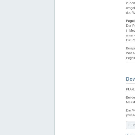
in Ze
umgeb
des W
Pegel
Der P
in Me
unter
Die Pe
Beisp
Wasse
Pegeln
Dow
PEGEL
Bei d
Messf
Die M
jeweil
ℹ️ F