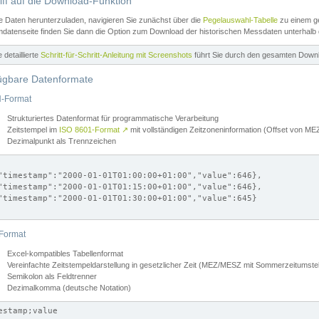
iff auf die Download-Funktion
e Daten herunterzuladen, navigieren Sie zunächst über die
Pegelauswahl-Tabelle
zu einem ge
datenseite finden Sie dann die Option zum Download der historischen Messdaten unterhalb
ne detaillierte
Schritt-für-Schritt-Anleitung mit Screenshots
führt Sie durch den gesamten Down
ügbare Datenformate
-Format
Strukturiertes Datenformat für programmatische Verarbeitung
Zeitstempel im
ISO 8601-Format
↗
mit vollständigen Zeitzoneninformation (Offset von 
Dezimalpunkt als Trennzeichen
"timestamp":"2000-01-01T01:00:00+01:00","value":646},

"timestamp":"2000-01-01T01:15:00+01:00","value":646},

"timestamp":"2000-01-01T01:30:00+01:00","value":645}

Format
Excel-kompatibles Tabellenformat
Vereinfachte Zeitstempeldarstellung in gesetzlicher Zeit (MEZ/MESZ mit Sommerzeitumstel
Semikolon als Feldtrenner
Dezimalkomma (deutsche Notation)
estamp;value
