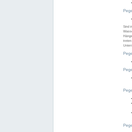
Pege
Sind 
Wasser
Hänge
treten
Unter
Pege
Pege
Pege
Pege