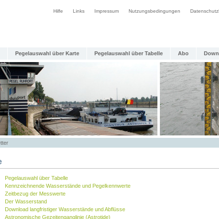
Hilfe
Links
Impressum
Nutzungsbedingungen
Datenschutz
Pegelauswahl über Karte
Pegelauswahl über Tabelle
Abo
Down
tter
e
Pegelauswahl über Tabelle
Kennzeichnende Wasserstände und Pegelkennwerte
Zeitbezug der Messwerte
Der Wasserstand
Download langfristiger Wasserstände und Abflüsse
Astronomische Gezeitenganglinie (Astrotide)