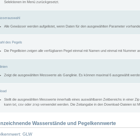
Selektionen im Menü zurückgesetzt.
sserauswahl
Alle Gewässer werden aufgelistet, wenn Daten für den ausgewählten Parameter vorhande
ahl des Pegels
Die Pegellisten zeigen alle verfügbaren Pegel einmal mit Namen und einmal mit Nummer a
inien
Zeigt die ausgewählten Messwerte als Ganglinie. Es können maximal 6 ausgewählt werde
load
Stellt die ausgewählten Messwerte innerhalb eines auswählbaren Zeitbereichs in einer Zi
kann txt, csv oder zrxp verwendet werden. Die Zeitangabe in den Download-Dateien ist 
nzeichnende Wasserstände und Pegelkennwerte
lkennwert: GLW