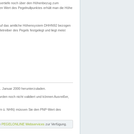
ssertiefe noch über den Höhenbezug zum
en Wert des Pegelnullpunktes erhält man die Höhe
d auf das amtliche Höhensystem DHHN92 bezogen
reiber des Pegels festgelegt und liegt meist
. Januar 2000 herunterzuladen.
den noch nicht validiert und können Ausreißer,
(m ü. NHN) müssen Sie den PNP-Wert des
ie
PEGELONLINE Webservices
zur Verfügung.