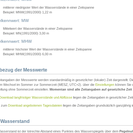
mittlerer niedrigster Wert der Wasserstände in einer Zeitspanne
Beispiel: MNW(1991/2000) 1,22 m
lkennwert: MW
Mittelwert der Wasserstände in einer Zeitspanne
Beispiel: MN(1991/2000) 3,00 m
elkennwert: MHW
mittlerer höchster Wert der Wasserstände in einer Zeitspanne
Beispiel: MHW(1991/2000) 6,00 m
tbezug der Messwerte
itangaben der Messwerte werden standardmäßig in gesetzlicher (lokaler) Zeit dargestellt. D
em Wechsel im Sommer zur Sommerzeit (MESZ, UTC+2). über die
Einstellungen
können Sie d
ellung ohne Sommerzeit einstellen.
Momentan sind alle Zeitangaben auf gesetzliche Zeit e
Download langfristiger Wasserstände und Abflüsse
liegen die Zeitangaben in gesetzlicher Zeit
n zum
Download angebotenen Tagesdateien
liegen die Zeitangaben grundsätzlich ganzjährig in
 Wasserstand
asserstand ist der lotrechte Abstand eines Punktes des Wasserspiegels über dem
Pegelnul