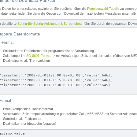
iff auf die Download-Funktion
e Daten herunterzuladen, navigieren Sie zunächst über die
Pegelauswahl-Tabelle
zu einem ge
datenseite finden Sie dann die Option zum Download der historischen Messdaten unterhalb
ne detaillierte
Schritt-für-Schritt-Anleitung mit Screenshots
führt Sie durch den gesamten Down
ügbare Datenformate
-Format
Strukturiertes Datenformat für programmatische Verarbeitung
Zeitstempel im
ISO 8601-Format
↗
mit vollständigen Zeitzoneninformation (Offset von 
Dezimalpunkt als Trennzeichen
"timestamp":"2000-01-01T01:00:00+01:00","value":646},

"timestamp":"2000-01-01T01:15:00+01:00","value":646},

"timestamp":"2000-01-01T01:30:00+01:00","value":645}

Format
Excel-kompatibles Tabellenformat
Vereinfachte Zeitstempeldarstellung in gesetzlicher Zeit (MEZ/MESZ mit Sommerzeitumstel
Semikolon als Feldtrenner
Dezimalkomma (deutsche Notation)
estamp;value
