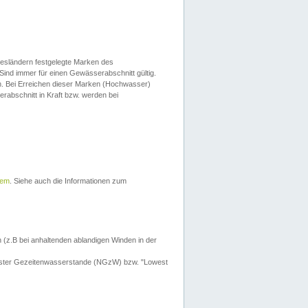
esländern festgelegte Marken des
Sind immer für einen Gewässerabschnitt gültig.
. Bei Erreichen dieser Marken (Hochwasser)
erabschnitt in Kraft bzw. werden bei
tem
. Siehe auch die Informationen zum
 (z.B bei anhaltenden ablandigen Winden in der
drigster Gezeitenwasserstande (NGzW) bzw. "Lowest