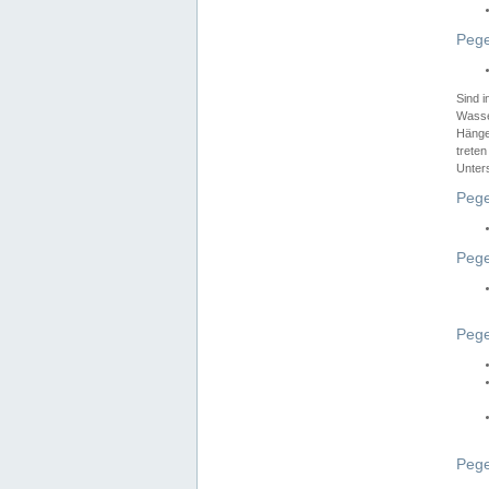
Pege
Sind 
Wasser
Hänge
treten
Unter
Pege
Pege
Pege
Pege