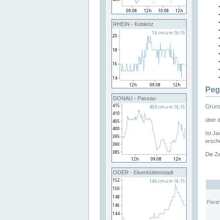
RHEIN - Koblenz
Peg
DONAU - Passau
Grund
über 
Ist Ja
ersche
Die Ze
ODER - Eisenhüttenstadt
Para