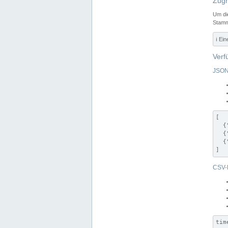
Zugr
Um di
Stamm
ℹ️ Ei
Verf
JSON
[

  {
  {
  {
]
CSV-
tim