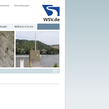
hinweise
Einstellungen
loads
Webservices