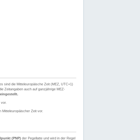
ies sind die Mitteleuropäische Zeit (MEZ, UTC+1)
ie Zeitangaben auch auf ganzjährige MEZ-
ingestellt.
 vor.
 Mitteleuropäischer Zeit vor.
lpunkt (PNP)
der Pegellatte und wird in der Regel