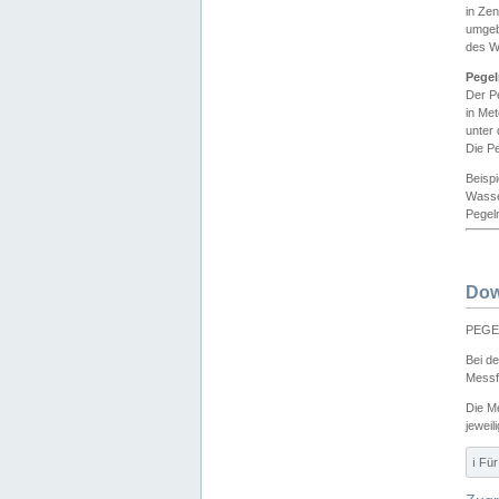
in Ze
umgeb
des W
Pegel
Der P
in Me
unter
Die Pe
Beisp
Wasse
Pegeln
Dow
PEGEL
Bei d
Messf
Die M
jeweil
ℹ️ F