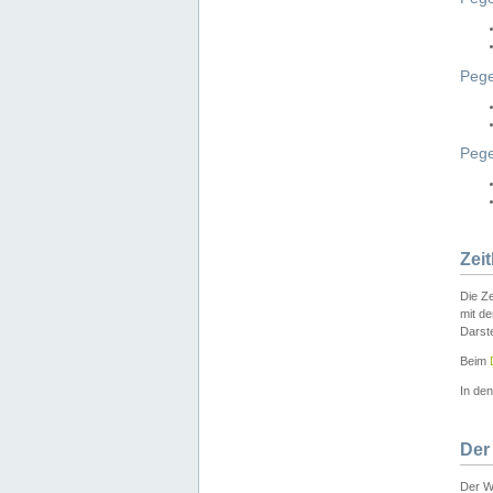
Pege
Peg
Zei
Die Ze
mit d
Darst
Beim
In de
Der
Der W