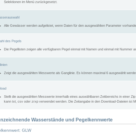
Selektionen im Menü zurückgesetzt.
sserauswahl
Alle Gewässer werden aufgelistet, wenn Daten für den ausgewählten Parameter vorhande
ahl des Pegels
Die Pegellisten zeigen alle verfügbaren Pegel einmal mit Namen und einmal mit Nummer a
inien
Zeigt die ausgewählten Messwerte als Ganglinie. Es können maximal 6 ausgewählt werde
load
Stellt die ausgewählten Messwerte innerhalb eines auswählbaren Zeitbereichs in einer Zi
kann txt, csv oder zrxp verwendet werden. Die Zeitangabe in den Download-Dateien ist 
nzeichnende Wasserstände und Pegelkennwerte
lkennwert: GLW