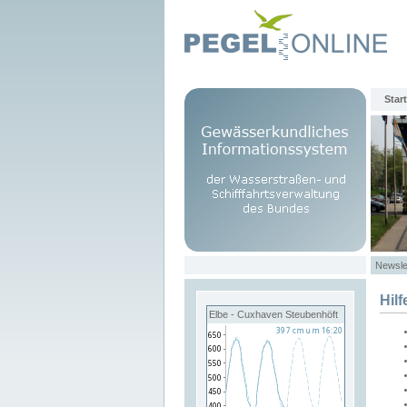
Start
Newsle
Hilf
Elbe - Cuxhaven Steubenhöft