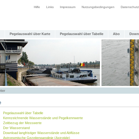
Hilfe
Links
Impressum
Nutzungsbedingungen
Datenschutz
Pegelauswahl über Karte
Pegelauswahl über Tabelle
Abo
Down
tter
e
Pegelauswahl über Tabelle
Kennzeichnende Wasserstände und Pegelkennwerte
Zeitbezug der Messwerte
Der Wasserstand
Download langfristiger Wasserstände und Abflüsse
Astronomische Gezeitenganglinie (Astrotide)