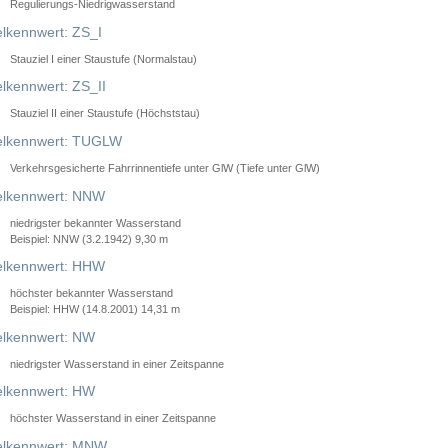
Regulierungs-Niedrigwasserstand
lkennwert: ZS_I
Stauziel I einer Staustufe (Normalstau)
lkennwert: ZS_II
Stauziel II einer Staustufe (Höchststau)
elkennwert: TUGLW
Verkehrsgesicherte Fahrrinnentiefe unter GlW (Tiefe unter GlW)
lkennwert: NNW
niedrigster bekannter Wasserstand
Beispiel: NNW (3.2.1942) 9,30 m
lkennwert: HHW
höchster bekannter Wasserstand
Beispiel: HHW (14.8.2001) 14,31 m
lkennwert: NW
niedrigster Wasserstand in einer Zeitspanne
lkennwert: HW
höchster Wasserstand in einer Zeitspanne
elkennwert: MNW