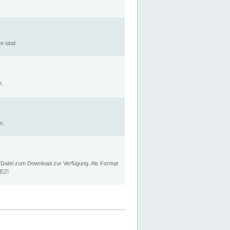
n sind.
n.
n.
p Datei zum Download zur Verfügung. Als Format
MEZ!