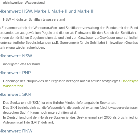
gleichwertiger Wasserstand
lkennwert: HSW, Marke I, Marke II und Marke III
HSW – höchster Schifffahrtswasserstand
in Zusammenarbeit der Wasserstraßen- und Schifffahrtsverwaltung des Bundes mit den Bund
standes an ausgewählten Pegeln und dienen als Richtwerte für den Betrieb der Schifffahrt. 
n von den örtlichen Gegebenheiten ab und sind von Gewässer zu Gewässer unterschiedlich
 unterschiedliche Beschränkungen (z.B. Sperrungen) für die Schifffahrt im jeweiligen Gewäss
schreitung wieder aufgehoben.
lkennwert: NSW
niedrigster Wasserstand
lkennwert: PNP
Höhenlage des Nullpunktes der Pegellatte bezogen auf ein amtlich festgelegtes
Höhensys
Wasserstand
.
lkennwert: SKN
Das Seekartennull (SKN) ist eine örtliche Mindesttiefenangabe in Seekarten.
Das SKN bezieht sich auf die Wassertiefe, die auch bei extemen Niedrigwasserereignissen
deutschen Bucht) kaum noch unterschritten wird.
In Deutschland und den Nordsee-Staaten ist das Seekartennull seit 2005 als örtlich nie
Astronomical Tide (LAT)" definiert.
lkennwert: RNW