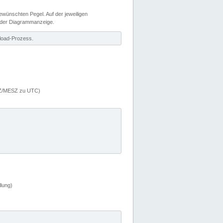
wünschten Pegel. Auf der jeweiligen
 der Diagrammanzeige.
load-Prozess.
MEZ/MESZ zu UTC)
lung)