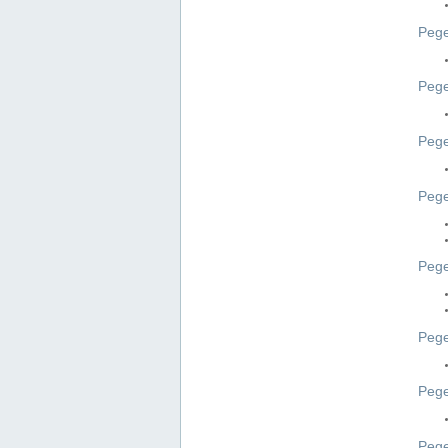
Pege
Pege
Peg
Pege
Pege
Pege
Pege
Peg