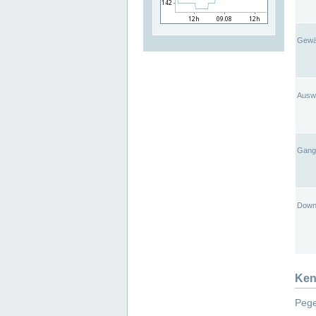
Gewä
Ausw
Gangl
Down
Ken
Pege