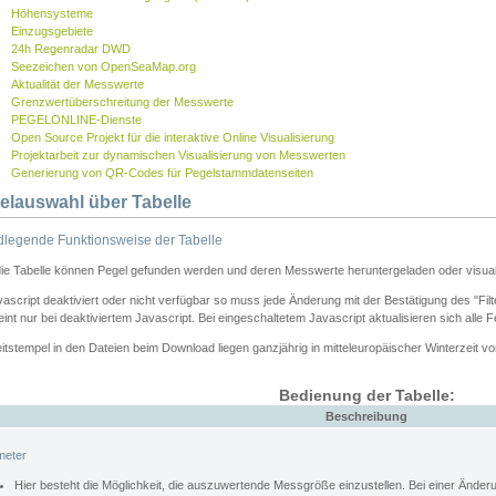
Höhensysteme
Einzugsgebiete
24h Regenradar DWD
Seezeichen von OpenSeaMap.org
Aktualität der Messwerte
Grenzwertüberschreitung der Messwerte
PEGELONLINE-Dienste
Open Source Projekt für die interaktive Online Visualisierung
Projektarbeit zur dynamischen Visualisierung von Messwerten
Generierung von QR-Codes für Pegelstammdatenseiten
elauswahl über Tabelle
legende Funktionsweise der Tabelle
die Tabelle können Pegel gefunden werden und deren Messwerte heruntergeladen oder visuali
vascript deaktiviert oder nicht verfügbar so muss jede Änderung mit der Bestätigung des "Filt
int nur bei deaktiviertem Javascript. Bei eingeschaltetem Javascript aktualisieren sich alle 
itstempel in den Dateien beim Download liegen ganzjährig in mitteleuropäischer Winterzeit vo
Bedienung der Tabelle:
Beschreibung
meter
Hier besteht die Möglichkeit, die auszuwertende Messgröße einzustellen. Bei einer Ände