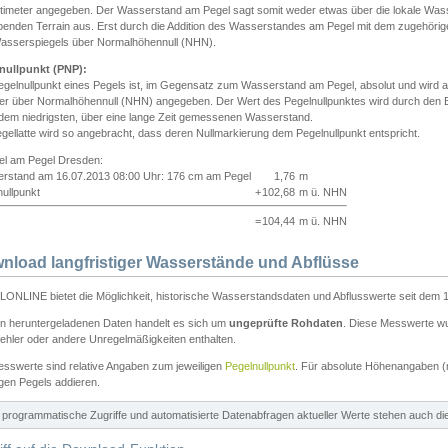
ntimeter angegeben. Der Wasserstand am Pegel sagt somit weder etwas über die lokale Wa
enden Terrain aus. Erst durch die Addition des Wasserstandes am Pegel mit dem zugehörig
asserspiegels über Normalhöhennull (NHN).
nullpunkt (PNP):
egelnullpunkt eines Pegels ist, im Gegensatz zum Wasserstand am Pegel, absolut und wir
ter über Normalhöhennull (NHN) angegeben. Der Wert des Pegelnullpunktes wird durch den Bet
 dem niedrigsten, über eine lange Zeit gemessenen Wasserstand.
gellatte wird so angebracht, dass deren Nullmarkierung dem Pegelnullpunkt entspricht.
iel am Pegel Dresden:
rstand am 16.07.2013 08:00 Uhr: 176 cm am Pegel
1,76
m
ullpunkt
+
102,68
m ü. NHN
=
104,44
m ü. NHN
nload langfristiger Wasserstände und Abflüsse
ONLINE bietet die Möglichkeit, historische Wasserstandsdaten und Abflusswerte seit dem 1
en heruntergeladenen Daten handelt es sich um
ungeprüfte Rohdaten
. Diese Messwerte wur
ehler oder andere Unregelmäßigkeiten enthalten.
esswerte sind relative Angaben zum jeweiligen
Pegelnullpunkt
. Für absolute Höhenangaben 
igen Pegels addieren.
ür programmatische Zugriffe und automatisierte Datenabfragen aktueller Werte stehen auch d