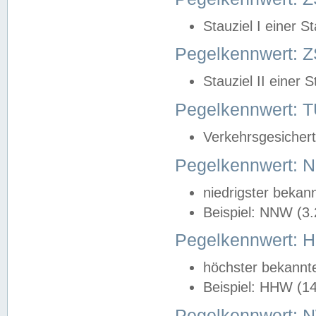
Stauziel I einer S
Pegelkennwert: Z
Stauziel II einer 
Pegelkennwert:
Verkehrsgesichert
Pegelkennwert:
niedrigster bekan
Beispiel: NNW (3
Pegelkennwert:
höchster bekannt
Beispiel: HHW (1
Pegelkennwert: 