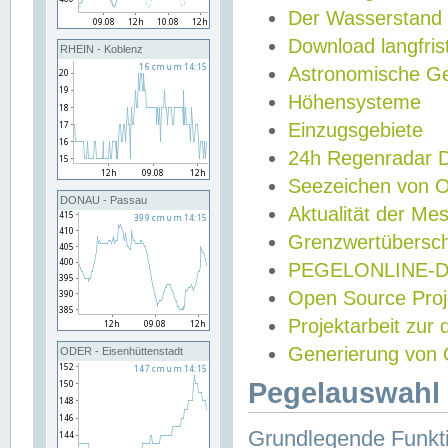
Der Wasserstand
Download langfris
RHEIN - Koblenz
Astronomische Gez
Höhensysteme
Einzugsgebiete
24h Regenradar
Seezeichen von 
DONAU - Passau
Aktualität der Me
Grenzwertübersch
PEGELONLINE-Di
Open Source Projek
Projektarbeit zur
Generierung von 
ODER - Eisenhüttenstadt
Pegelauswahl 
Grundlegende Funkti