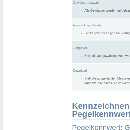
Gewässerauswahl
Alle Gewässer werden aufgelist
Auswahl des Pegels
Die Pegellisten zeigen alle ver
Ganglinien
Zeigt die ausgewählten Messwer
Download
Stellt die ausgewählten Messwer
kann txt, csv oder zrxp verwen
Kennzeichnen
Pegelkennwer
Pegelkennwert: 