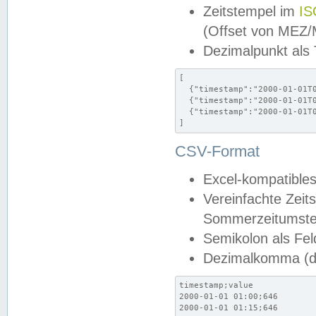
Zeitstempel im
IS
(Offset von MEZ
Dezimalpunkt als
[

  {"timestamp":"2000-01-01T0
  {"timestamp":"2000-01-01T0
  {"timestamp":"2000-01-01T0
]
CSV-Format
Excel-kompatibles
Vereinfachte Zeit
Sommerzeitumstel
Semikolon als Fel
Dezimalkomma (de
timestamp;value

2000-01-01 01:00;646

2000-01-01 01:15;646
