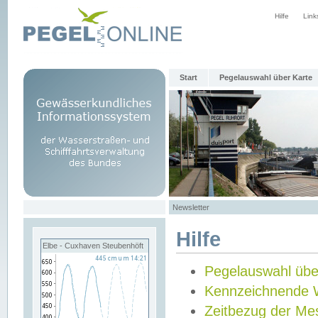
Hilfe
Link
Start
Pegelauswahl über Karte
Newsletter
Hilfe
Elbe - Cuxhaven Steubenhöft
Pegelauswahl übe
Kennzeichnende 
Zeitbezug der Me