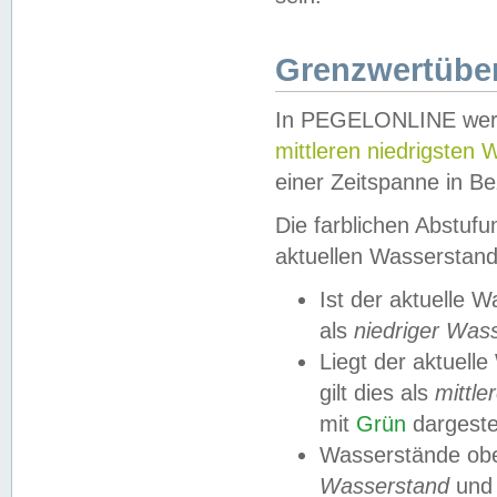
Grenzwertüber
In PEGELONLINE werde
mittleren niedrigsten
einer Zeitspanne in Be
Die farblichen Abstuf
aktuellen Wasserstand
Ist der aktuelle 
als
niedriger Was
Liegt der aktue
gilt dies als
mittle
mit
Grün
dargestel
Wasserstände obe
Wasserstand
und