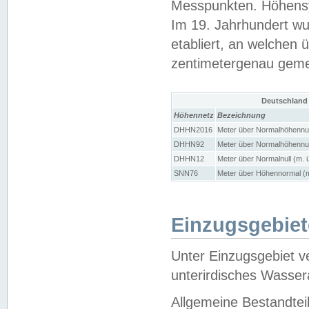
Messpunkten. Höhensy
Im 19. Jahrhundert wu
etabliert, an welchen 
zentimetergenau gem
Deutschland
Höhennetz
Bezeichnung
DHHN2016
Meter über Normalhöhennul
DHHN92
Meter über Normalhöhennul
DHHN12
Meter über Normalnull (m. 
SNN76
Meter über Höhennormal (m
Einzugsgebiet
Unter Einzugsgebiet v
unterirdisches Wasser
Allgemeine Bestandtei