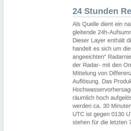
24 Stunden R
Als Quelle dient ein n
gleitende 24h-Aufsum
Dieser Layer enthält
handelt es sich um di
angeeichten“ Radarnie
der Radar- mit den O
Mittelung von Differe
Auflösung. Das Produk
Hochwasservorhersagez
räumlich hoch aufgelö
werden ca. 30 Minuten
UTC ist gegen 0130 UTC
stehen für die letzten