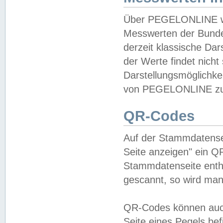
Über PEGELONLINE wer
Messwerten der Bundes
derzeit klassische Da
der Werte findet nicht 
Darstellungsmöglichkei
von PEGELONLINE zu 
QR-Codes
Auf der Stammdatensei
Seite anzeigen" ein Q
Stammdatenseite enthä
gescannt, so wird man
QR-Codes können auc
Seite eines Pegels be