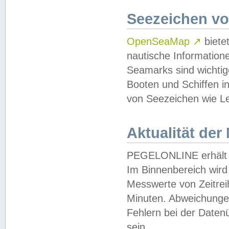
Seezeichen v
OpenSeaMap
↗
biete
nautische Information
Seamarks sind wichtig
Booten und Schiffen i
von Seezeichen wie Le
Aktualität der
PEGELONLINE erhält u
Im Binnenbereich wird 
Messwerte von Zeitreih
Minuten. Abweichungen
Fehlern bei der Daten
sein.