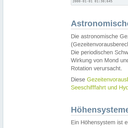
2000-01-01 01:30;645
Astronomische
Die astronomische Gez
(Gezeitenvorausberec
Die periodischen Schw
Wirkung von Mond und
Rotation verursacht.
Diese
Gezeitenvorau
Seeschifffahrt und Hy
Höhensystem
Ein Höhensystem ist e