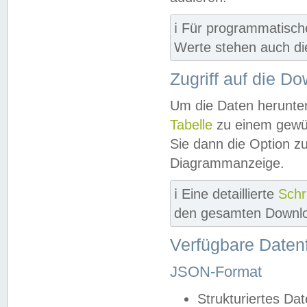
ℹ️ Für programmatisch
Werte stehen auch d
Zugriff auf die D
Um die Daten herunter
Tabelle
zu einem gewün
Sie dann die Option z
Diagrammanzeige.
ℹ️ Eine detaillierte
Schr
den gesamten Downlo
Verfügbare Daten
JSON-Format
Strukturiertes Da