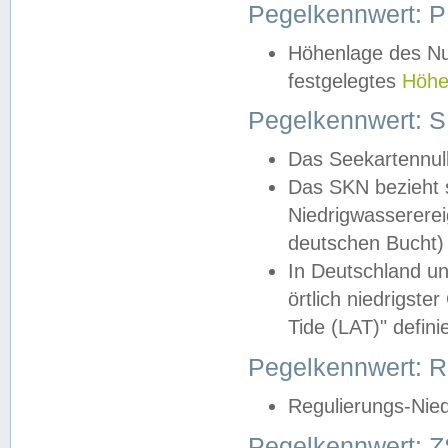
Pegelkennwert: 
Höhenlage des Nul
festgelegtes
Höhe
Pegelkennwert: 
Das Seekartennull
Das SKN bezieht s
Niedrigwassererei
deutschen Bucht) 
In Deutschland un
örtlich niedrigst
Tide (LAT)" definie
Pegelkennwert:
Regulierungs-Nie
Pegelkennwert: Z