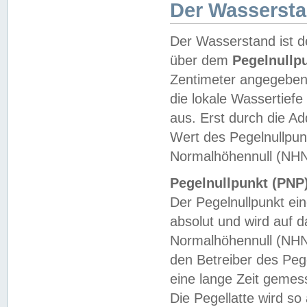
Der Wasserst
Der Wasserstand ist d
über dem
Pegelnullp
Zentimeter angegeben
die lokale Wassertie
aus. Erst durch die A
Wert des Pegelnullpun
Normalhöhennull (NHN
Pegelnullpunkt (PNP)
Der Pegelnullpunkt ei
absolut und wird auf
Normalhöhennull (NHN
den Betreiber des Pege
eine lange Zeit geme
Die Pegellatte wird s