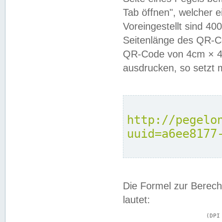
Tab öffnen", welcher 
Voreingestellt sind 4
Seitenlänge des QR-C
QR-Code von 4cm × 4c
ausdrucken, so setzt 
http://pegelo
uuid=a6ee8177
Die Formel zur Berech
lautet:
			(DPI × Druckkantenlänge in cm) ÷ 2,54 = Kantenlänge in Pixel
