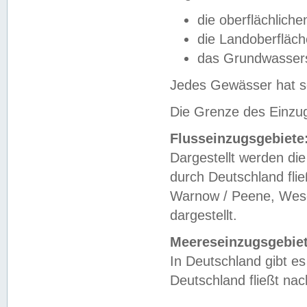
die oberflächlich
die Landoberfläc
das Grundwasser
Jedes Gewässer hat se
Die Grenze des Einzug
Flusseinzugsgebiete
Dargestellt werden die
durch Deutschland fli
Warnow / Peene, Weser
dargestellt.
Meereseinzugsgebiet
In Deutschland gibt 
Deutschland fließt n