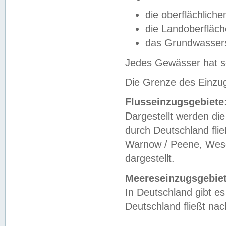
die oberflächlich
die Landoberfläc
das Grundwasser
Jedes Gewässer hat se
Die Grenze des Einzug
Flusseinzugsgebiete
Dargestellt werden die
durch Deutschland fli
Warnow / Peene, Weser
dargestellt.
Meereseinzugsgebiet
In Deutschland gibt 
Deutschland fließt n