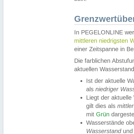
Grenzwertüber
In PEGELONLINE werde
mittleren niedrigsten
einer Zeitspanne in Be
Die farblichen Abstuf
aktuellen Wasserstand
Ist der aktuelle 
als
niedriger Was
Liegt der aktue
gilt dies als
mittle
mit
Grün
dargestel
Wasserstände obe
Wasserstand
und