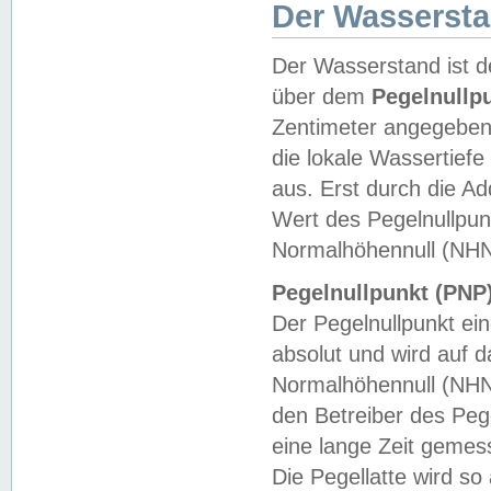
Der Wasserst
Der Wasserstand ist d
über dem
Pegelnullp
Zentimeter angegeben
die lokale Wassertie
aus. Erst durch die A
Wert des Pegelnullpun
Normalhöhennull (NHN
Pegelnullpunkt (PNP)
Der Pegelnullpunkt ei
absolut und wird auf
Normalhöhennull (NHN
den Betreiber des Pege
eine lange Zeit geme
Die Pegellatte wird s