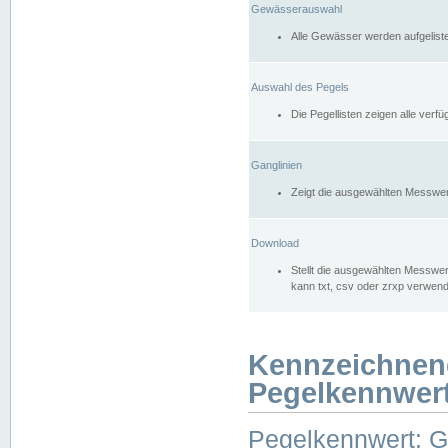
Gewässerauswahl
Alle Gewässer werden aufgelist
Auswahl des Pegels
Die Pegellisten zeigen alle ver
Ganglinien
Zeigt die ausgewählten Messwer
Download
Stellt die ausgewählten Messwer
kann txt, csv oder zrxp verwen
Kennzeichnen
Pegelkennwer
Pegelkennwert: 