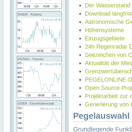
Der Wasserstand
Download langfris
RHEIN - Koblenz
Astronomische Gez
Höhensysteme
Einzugsgebiete
24h Regenradar
Seezeichen von 
DONAU - Passau
Aktualität der Me
Grenzwertübersch
PEGELONLINE-Di
Open Source Projek
Projektarbeit zur
Generierung von 
ODER - Eisenhüttenstadt
Pegelauswahl 
Grundlegende Funkti