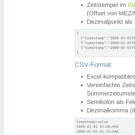
Zeitstempel im
IS
(Offset von MEZ
Dezimalpunkt als
[

  {"timestamp":"2000-01-01T0
  {"timestamp":"2000-01-01T0
  {"timestamp":"2000-01-01T0
]
CSV-Format
Excel-kompatibles
Vereinfachte Zeit
Sommerzeitumstel
Semikolon als Fel
Dezimalkomma (de
timestamp;value

2000-01-01 01:00;646

2000-01-01 01:15;646
