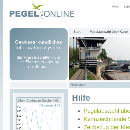
Hilfe
Link
Start
Pegelauswahl über Karte
Newsletter
Hilfe
Elbe - Cuxhaven Steubenhöft
Pegelauswahl übe
Kennzeichnende 
Zeitbezug der Me