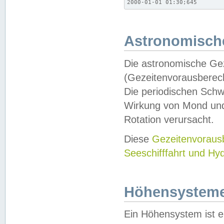
2000-01-01 01:30;645
Astronomische
Die astronomische Gez
(Gezeitenvorausberec
Die periodischen Schw
Wirkung von Mond und
Rotation verursacht.
Diese
Gezeitenvorau
Seeschifffahrt und Hy
Höhensystem
Ein Höhensystem ist e