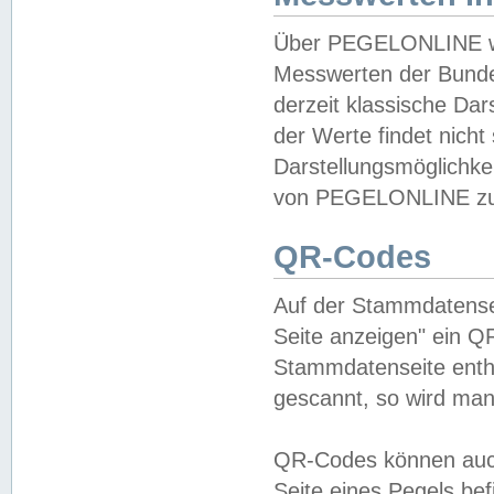
Über PEGELONLINE wer
Messwerten der Bundes
derzeit klassische Da
der Werte findet nicht 
Darstellungsmöglichkei
von PEGELONLINE zu 
QR-Codes
Auf der Stammdatensei
Seite anzeigen" ein Q
Stammdatenseite enthä
gescannt, so wird man
QR-Codes können auc
Seite eines Pegels be