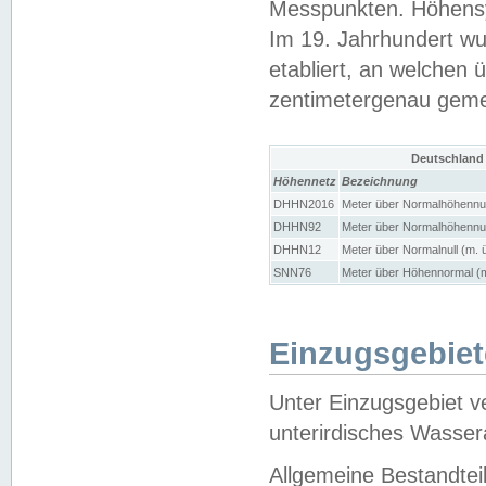
Messpunkten. Höhensy
Im 19. Jahrhundert wu
etabliert, an welchen 
zentimetergenau gem
Deutschland
Höhennetz
Bezeichnung
DHHN2016
Meter über Normalhöhennul
DHHN92
Meter über Normalhöhennul
DHHN12
Meter über Normalnull (m. 
SNN76
Meter über Höhennormal (m
Einzugsgebiet
Unter Einzugsgebiet v
unterirdisches Wasser
Allgemeine Bestandtei