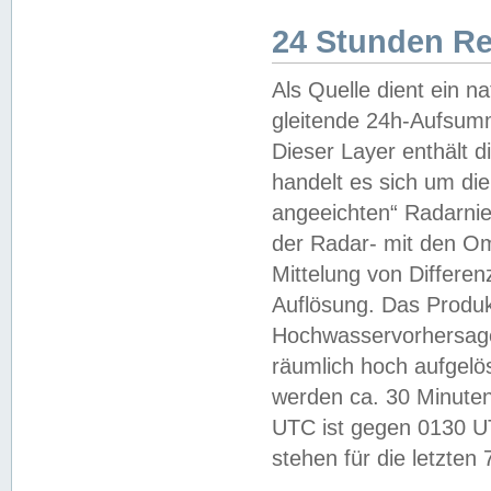
24 Stunden R
Als Quelle dient ein n
gleitende 24h-Aufsum
Dieser Layer enthält
handelt es sich um di
angeeichten“ Radarnie
der Radar- mit den O
Mittelung von Differe
Auflösung. Das Produk
Hochwasservorhersagez
räumlich hoch aufgelö
werden ca. 30 Minuten
UTC ist gegen 0130 UTC
stehen für die letzten