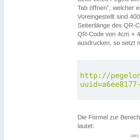
Tab öffnen", welcher 
Voreingestellt sind 4
Seitenlänge des QR-C
QR-Code von 4cm × 4c
ausdrucken, so setzt 
http://pegelo
uuid=a6ee8177
Die Formel zur Berech
lautet:
			(DPI × Druckkantenlänge in cm) ÷ 2,54 = Kantenlänge in Pixel
