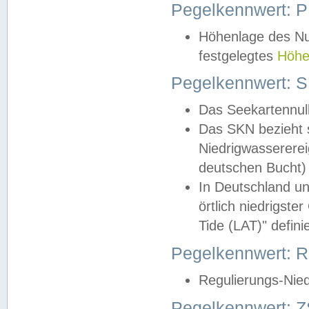
Pegelkennwert: 
Höhenlage des Nul
festgelegtes
Höhe
Pegelkennwert: 
Das Seekartennull
Das SKN bezieht s
Niedrigwassererei
deutschen Bucht) 
In Deutschland un
örtlich niedrigst
Tide (LAT)" definie
Pegelkennwert:
Regulierungs-Nie
Pegelkennwert: Z