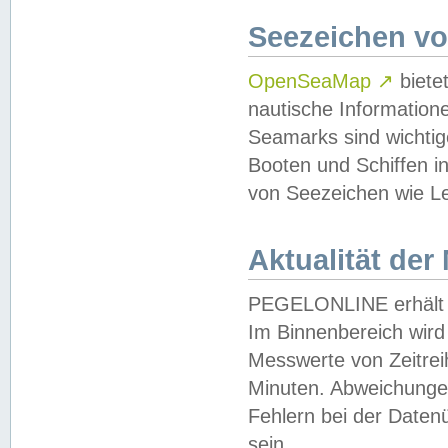
Seezeichen v
OpenSeaMap
↗
biete
nautische Information
Seamarks sind wichtig
Booten und Schiffen i
von Seezeichen wie Le
Aktualität der
PEGELONLINE erhält u
Im Binnenbereich wird 
Messwerte von Zeitreih
Minuten. Abweichungen
Fehlern bei der Daten
sein.