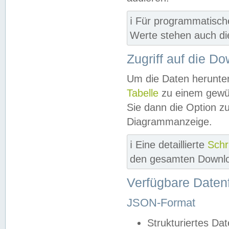
ℹ️ Für programmatisch
Werte stehen auch d
Zugriff auf die D
Um die Daten herunter
Tabelle
zu einem gewün
Sie dann die Option z
Diagrammanzeige.
ℹ️ Eine detaillierte
Schr
den gesamten Downlo
Verfügbare Daten
JSON-Format
Strukturiertes Da