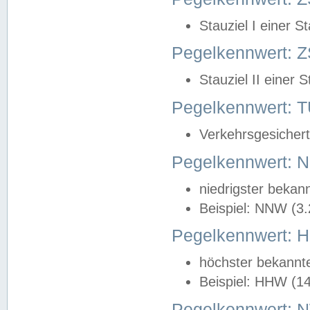
Stauziel I einer S
Pegelkennwert: Z
Stauziel II einer 
Pegelkennwert:
Verkehrsgesichert
Pegelkennwert:
niedrigster bekan
Beispiel: NNW (3
Pegelkennwert:
höchster bekannt
Beispiel: HHW (1
Pegelkennwert: 