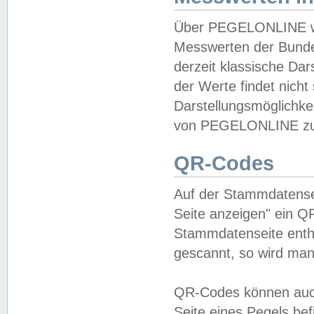
Über PEGELONLINE wer
Messwerten der Bundes
derzeit klassische Da
der Werte findet nicht 
Darstellungsmöglichkei
von PEGELONLINE zu 
QR-Codes
Auf der Stammdatensei
Seite anzeigen" ein Q
Stammdatenseite enthä
gescannt, so wird man
QR-Codes können auc
Seite eines Pegels be