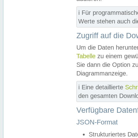
ℹ️ Für programmatisch
Werte stehen auch d
Zugriff auf die D
Um die Daten herunter
Tabelle
zu einem gewün
Sie dann die Option z
Diagrammanzeige.
ℹ️ Eine detaillierte
Schr
den gesamten Downlo
Verfügbare Daten
JSON-Format
Strukturiertes Da