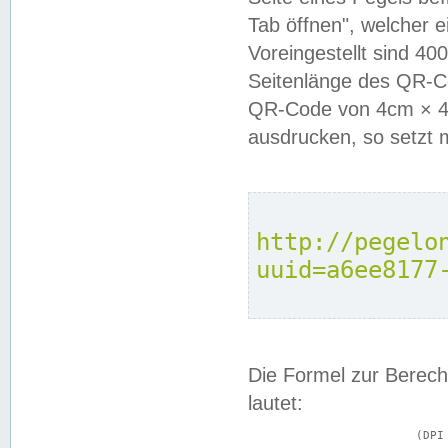
Tab öffnen", welcher 
Voreingestellt sind 4
Seitenlänge des QR-C
QR-Code von 4cm × 4c
ausdrucken, so setzt 
http://pegelo
uuid=a6ee8177
Die Formel zur Berech
lautet:
			(DPI × Druckkantenlänge in cm) ÷ 2,54 = Kantenlänge in Pixel
