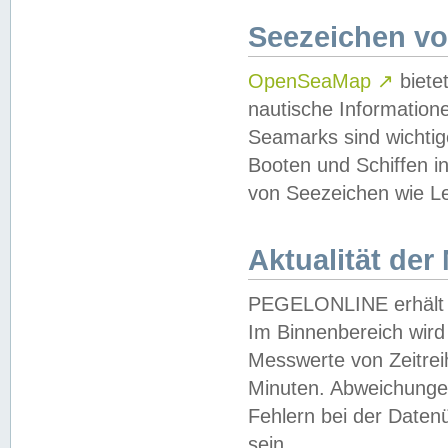
Seezeichen v
OpenSeaMap
↗
biete
nautische Information
Seamarks sind wichtig
Booten und Schiffen i
von Seezeichen wie Le
Aktualität der
PEGELONLINE erhält u
Im Binnenbereich wird 
Messwerte von Zeitreih
Minuten. Abweichungen
Fehlern bei der Daten
sein.