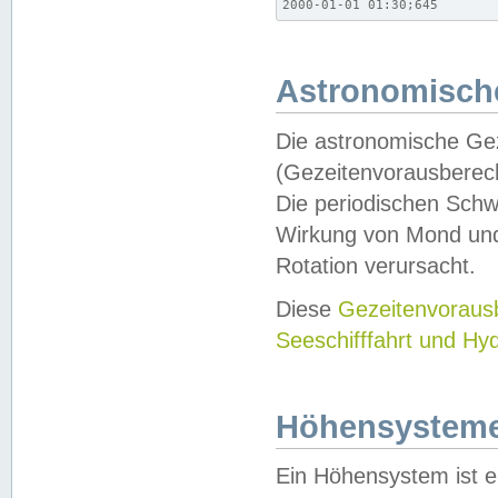
2000-01-01 01:30;645
Astronomische
Die astronomische Gez
(Gezeitenvorausberec
Die periodischen Schw
Wirkung von Mond und
Rotation verursacht.
Diese
Gezeitenvorau
Seeschifffahrt und Hy
Höhensystem
Ein Höhensystem ist e