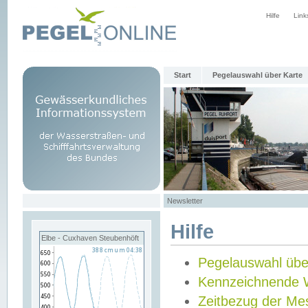
Hilfe
Link
Start
Pegelauswahl über Karte
Newsletter
Hilfe
Elbe - Cuxhaven Steubenhöft
Pegelauswahl übe
Kennzeichnende 
Zeitbezug der Me