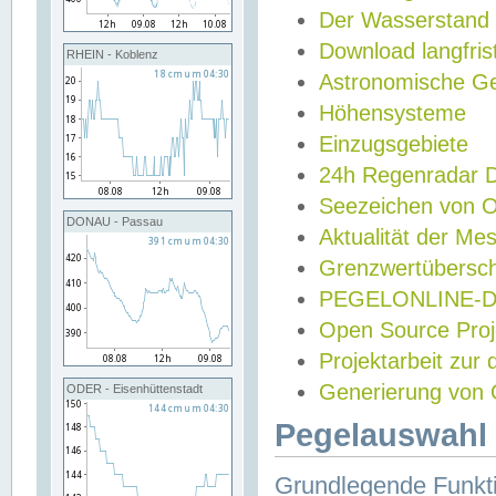
Der Wasserstand
Download langfris
RHEIN - Koblenz
Astronomische Gez
Höhensysteme
Einzugsgebiete
24h Regenradar
Seezeichen von 
DONAU - Passau
Aktualität der Me
Grenzwertübersch
PEGELONLINE-Di
Open Source Projek
Projektarbeit zur
Generierung von 
ODER - Eisenhüttenstadt
Pegelauswahl 
Grundlegende Funkti