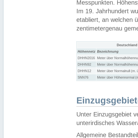
Messpunkten. Höhensy
Im 19. Jahrhundert wu
etabliert, an welchen 
zentimetergenau gem
Deutschland
Höhennetz
Bezeichnung
DHHN2016
Meter über Normalhöhennul
DHHN92
Meter über Normalhöhennul
DHHN12
Meter über Normalnull (m. 
SNN76
Meter über Höhennormal (m
Einzugsgebiet
Unter Einzugsgebiet v
unterirdisches Wasser
Allgemeine Bestandtei