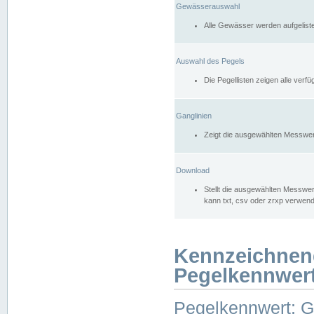
Gewässerauswahl
Alle Gewässer werden aufgelist
Auswahl des Pegels
Die Pegellisten zeigen alle ver
Ganglinien
Zeigt die ausgewählten Messwer
Download
Stellt die ausgewählten Messwer
kann txt, csv oder zrxp verwen
Kennzeichnen
Pegelkennwer
Pegelkennwert: 