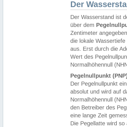
Der Wasserst
Der Wasserstand ist d
über dem
Pegelnullp
Zentimeter angegeben
die lokale Wassertie
aus. Erst durch die A
Wert des Pegelnullpun
Normalhöhennull (NHN
Pegelnullpunkt (PNP)
Der Pegelnullpunkt ei
absolut und wird auf
Normalhöhennull (NHN
den Betreiber des Pege
eine lange Zeit geme
Die Pegellatte wird s