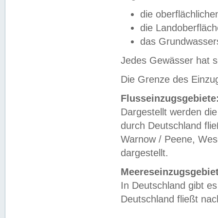
die oberflächlich
die Landoberfläc
das Grundwasser
Jedes Gewässer hat se
Die Grenze des Einzug
Flusseinzugsgebiete
Dargestellt werden die
durch Deutschland fli
Warnow / Peene, Weser
dargestellt.
Meereseinzugsgebiet
In Deutschland gibt 
Deutschland fließt n