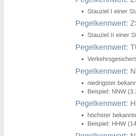
Stauziel I einer S
Pegelkennwert: Z
Stauziel II einer 
Pegelkennwert:
Verkehrsgesichert
Pegelkennwert:
niedrigster bekan
Beispiel: NNW (3
Pegelkennwert:
höchster bekannt
Beispiel: HHW (1
Pegelkennwert: 