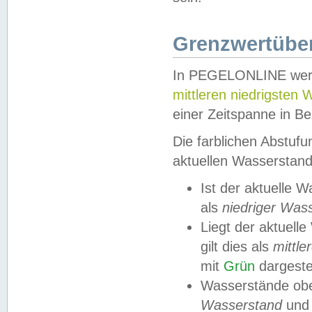
Grenzwertüber
In PEGELONLINE werde
mittleren niedrigsten
einer Zeitspanne in Be
Die farblichen Abstuf
aktuellen Wasserstand
Ist der aktuelle 
als
niedriger Was
Liegt der aktue
gilt dies als
mittle
mit
Grün
dargestel
Wasserstände obe
Wasserstand
und