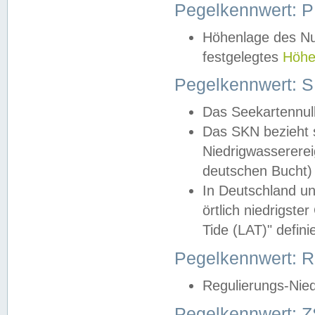
Pegelkennwert: 
Höhenlage des Nul
festgelegtes
Höhe
Pegelkennwert: 
Das Seekartennull
Das SKN bezieht s
Niedrigwassererei
deutschen Bucht) 
In Deutschland un
örtlich niedrigst
Tide (LAT)" definie
Pegelkennwert:
Regulierungs-Nie
Pegelkennwert: Z