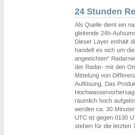
24 Stunden R
Als Quelle dient ein n
gleitende 24h-Aufsum
Dieser Layer enthält
handelt es sich um di
angeeichten“ Radarnie
der Radar- mit den O
Mittelung von Differe
Auflösung. Das Produk
Hochwasservorhersagez
räumlich hoch aufgelö
werden ca. 30 Minuten
UTC ist gegen 0130 UTC
stehen für die letzten