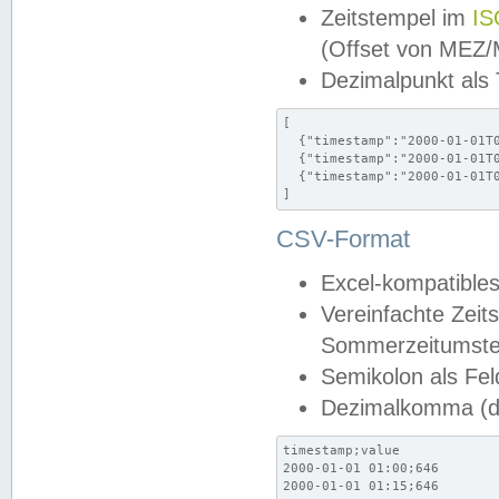
Zeitstempel im
IS
(Offset von MEZ
Dezimalpunkt als
[

  {"timestamp":"2000-01-01T0
  {"timestamp":"2000-01-01T0
  {"timestamp":"2000-01-01T0
]
CSV-Format
Excel-kompatibles
Vereinfachte Zeit
Sommerzeitumstel
Semikolon als Fel
Dezimalkomma (de
timestamp;value

2000-01-01 01:00;646

2000-01-01 01:15;646
