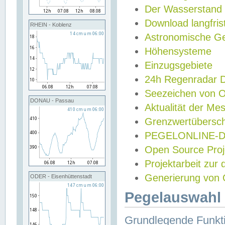
Der Wasserstand
Download langfris
RHEIN - Koblenz
Astronomische Gez
Höhensysteme
Einzugsgebiete
24h Regenradar
Seezeichen von 
DONAU - Passau
Aktualität der Me
Grenzwertübersch
PEGELONLINE-Di
Open Source Projek
Projektarbeit zur
Generierung von 
ODER - Eisenhüttenstadt
Pegelauswahl 
Grundlegende Funkti