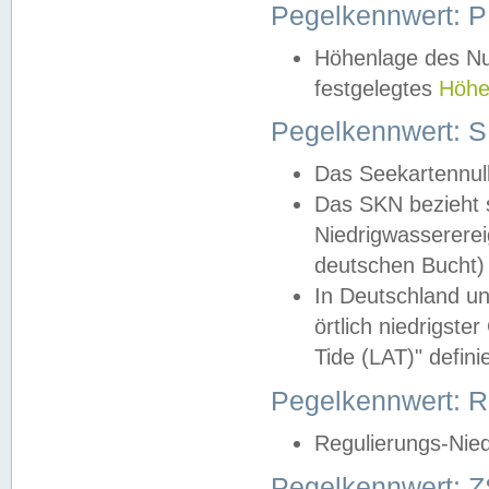
Pegelkennwert: 
Höhenlage des Nul
festgelegtes
Höhe
Pegelkennwert: 
Das Seekartennull
Das SKN bezieht s
Niedrigwassererei
deutschen Bucht) 
In Deutschland un
örtlich niedrigst
Tide (LAT)" definie
Pegelkennwert:
Regulierungs-Nie
Pegelkennwert: Z