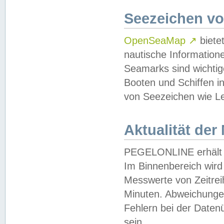
Seezeichen v
OpenSeaMap
↗
biete
nautische Information
Seamarks sind wichtig
Booten und Schiffen i
von Seezeichen wie Le
Aktualität der
PEGELONLINE erhält u
Im Binnenbereich wird 
Messwerte von Zeitreih
Minuten. Abweichungen
Fehlern bei der Daten
sein.