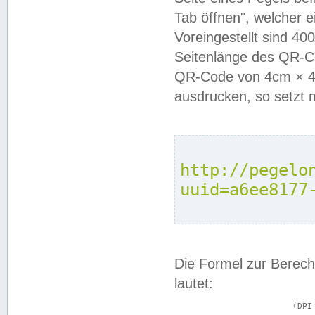
Tab öffnen", welcher 
Voreingestellt sind 4
Seitenlänge des QR-C
QR-Code von 4cm × 4c
ausdrucken, so setzt 
http://pegelo
uuid=a6ee8177
Die Formel zur Berech
lautet:
			(DPI × Druckkantenlänge in cm) ÷ 2,54 = Kantenlänge in Pixel
