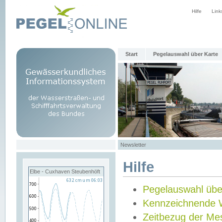
Hilfe
Link
Start
Pegelauswahl über Karte
Newsletter
Hilfe
Elbe - Cuxhaven Steubenhöft
Pegelauswahl übe
Kennzeichnende 
Zeitbezug der Me