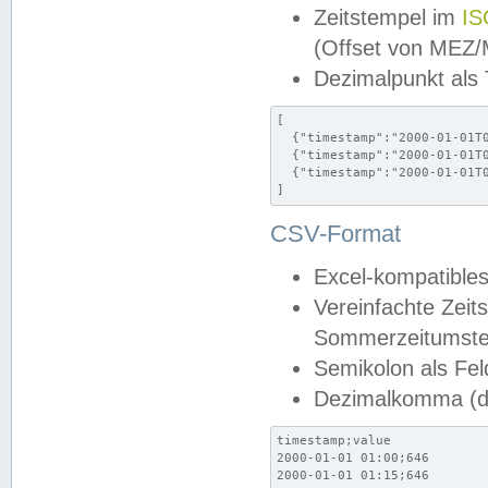
Zeitstempel im
IS
(Offset von MEZ
Dezimalpunkt als
[

  {"timestamp":"2000-01-01T0
  {"timestamp":"2000-01-01T0
  {"timestamp":"2000-01-01T0
]
CSV-Format
Excel-kompatibles
Vereinfachte Zeit
Sommerzeitumstel
Semikolon als Fel
Dezimalkomma (de
timestamp;value

2000-01-01 01:00;646

2000-01-01 01:15;646
