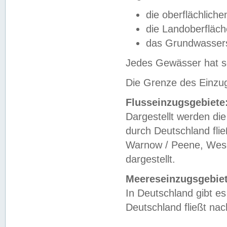
die oberflächlich
die Landoberfläc
das Grundwasser
Jedes Gewässer hat se
Die Grenze des Einzug
Flusseinzugsgebiete
Dargestellt werden die
durch Deutschland fli
Warnow / Peene, Weser
dargestellt.
Meereseinzugsgebiet
In Deutschland gibt 
Deutschland fließt n