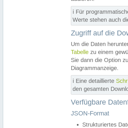
ℹ️ Für programmatisch
Werte stehen auch d
Zugriff auf die D
Um die Daten herunter
Tabelle
zu einem gewün
Sie dann die Option z
Diagrammanzeige.
ℹ️ Eine detaillierte
Schr
den gesamten Downlo
Verfügbare Daten
JSON-Format
Strukturiertes Da