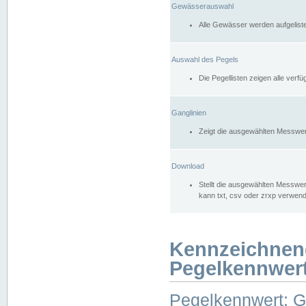
Gewässerauswahl
Alle Gewässer werden aufgelist
Auswahl des Pegels
Die Pegellisten zeigen alle ver
Ganglinien
Zeigt die ausgewählten Messwer
Download
Stellt die ausgewählten Messwer
kann txt, csv oder zrxp verwen
Kennzeichnen
Pegelkennwer
Pegelkennwert: 