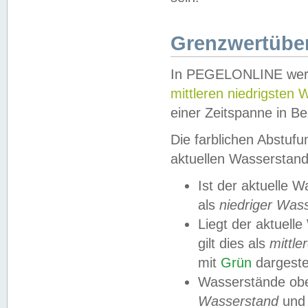
Grenzwertüber
In PEGELONLINE werde
mittleren niedrigsten
einer Zeitspanne in Be
Die farblichen Abstuf
aktuellen Wasserstand
Ist der aktuelle 
als
niedriger Was
Liegt der aktue
gilt dies als
mittle
mit
Grün
dargestel
Wasserstände obe
Wasserstand
und