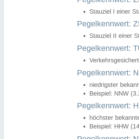
Stauziel I einer S
Pegelkennwert: Z
Stauziel II einer 
Pegelkennwert:
Verkehrsgesichert
Pegelkennwert:
niedrigster bekan
Beispiel: NNW (3
Pegelkennwert:
höchster bekannt
Beispiel: HHW (1
Pegelkennwert: 