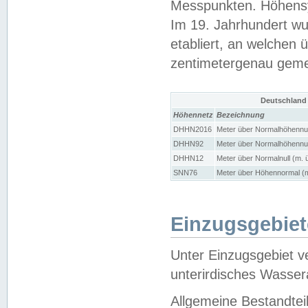
Messpunkten. Höhensy
Im 19. Jahrhundert wu
etabliert, an welchen 
zentimetergenau gem
Deutschland
Höhennetz
Bezeichnung
DHHN2016
Meter über Normalhöhennul
DHHN92
Meter über Normalhöhennul
DHHN12
Meter über Normalnull (m. 
SNN76
Meter über Höhennormal (m
Einzugsgebiet
Unter Einzugsgebiet v
unterirdisches Wasser
Allgemeine Bestandtei