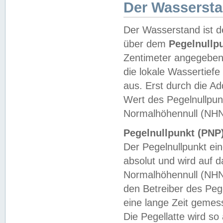
Der Wasserst
Der Wasserstand ist d
über dem
Pegelnullp
Zentimeter angegeben
die lokale Wassertie
aus. Erst durch die A
Wert des Pegelnullpun
Normalhöhennull (NHN
Pegelnullpunkt (PNP)
Der Pegelnullpunkt ei
absolut und wird auf
Normalhöhennull (NHN
den Betreiber des Pege
eine lange Zeit geme
Die Pegellatte wird s