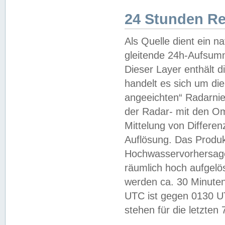
24 Stunden R
Als Quelle dient ein n
gleitende 24h-Aufsum
Dieser Layer enthält
handelt es sich um di
angeeichten“ Radarnie
der Radar- mit den O
Mittelung von Differe
Auflösung. Das Produk
Hochwasservorhersagez
räumlich hoch aufgelö
werden ca. 30 Minuten
UTC ist gegen 0130 UTC
stehen für die letzten