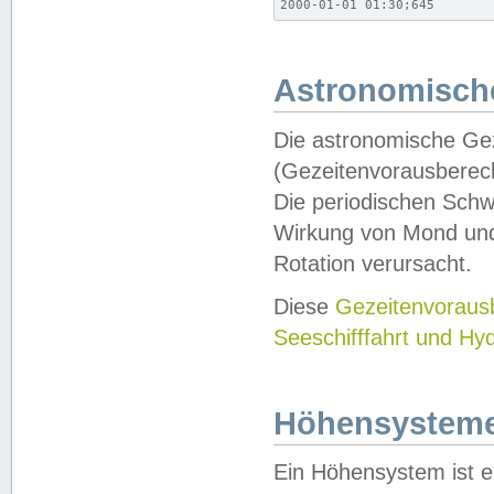
2000-01-01 01:30;645
Astronomische
Die astronomische Gez
(Gezeitenvorausberec
Die periodischen Schw
Wirkung von Mond und
Rotation verursacht.
Diese
Gezeitenvorau
Seeschifffahrt und Hy
Höhensystem
Ein Höhensystem ist e