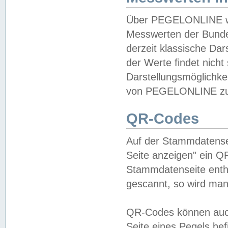
Über PEGELONLINE wer
Messwerten der Bundes
derzeit klassische Da
der Werte findet nicht 
Darstellungsmöglichkei
von PEGELONLINE zu 
QR-Codes
Auf der Stammdatensei
Seite anzeigen" ein Q
Stammdatenseite enthä
gescannt, so wird man
QR-Codes können auc
Seite eines Pegels be