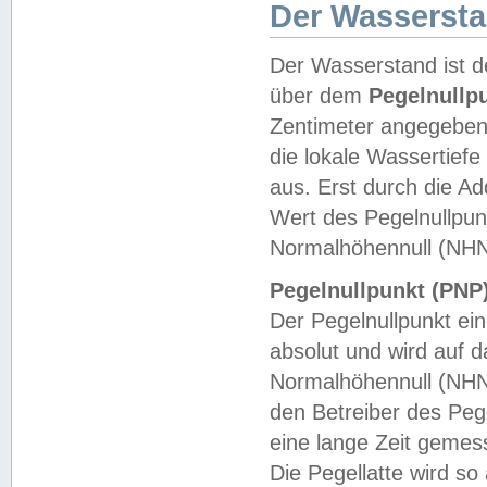
Der Wasserst
Der Wasserstand ist d
über dem
Pegelnullp
Zentimeter angegeben
die lokale Wassertie
aus. Erst durch die A
Wert des Pegelnullpun
Normalhöhennull (NHN
Pegelnullpunkt (PNP)
Der Pegelnullpunkt ei
absolut und wird auf
Normalhöhennull (NHN
den Betreiber des Pege
eine lange Zeit geme
Die Pegellatte wird s