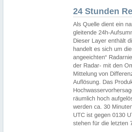
24 Stunden R
Als Quelle dient ein n
gleitende 24h-Aufsum
Dieser Layer enthält
handelt es sich um di
angeeichten“ Radarnie
der Radar- mit den O
Mittelung von Differe
Auflösung. Das Produk
Hochwasservorhersagez
räumlich hoch aufgelö
werden ca. 30 Minuten
UTC ist gegen 0130 UTC
stehen für die letzten