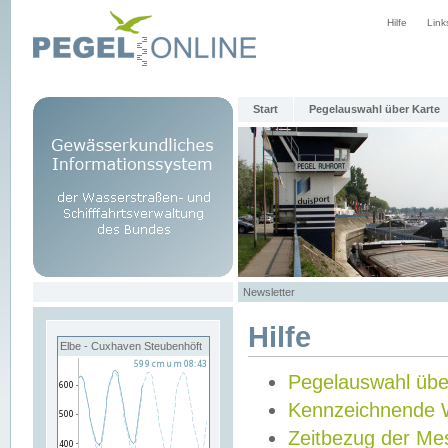
Hilfe
Link
Start
Pegelauswahl über Karte
Newsletter
Hilfe
Elbe - Cuxhaven Steubenhöft
Pegelauswahl übe
Kennzeichnende 
Zeitbezug der Me