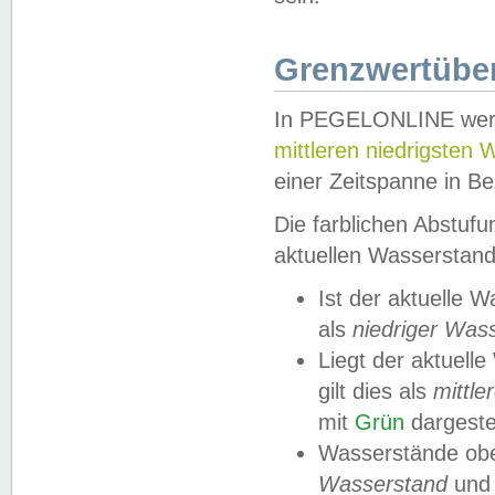
Grenzwertüber
In PEGELONLINE werde
mittleren niedrigsten
einer Zeitspanne in Be
Die farblichen Abstuf
aktuellen Wasserstand
Ist der aktuelle 
als
niedriger Was
Liegt der aktue
gilt dies als
mittle
mit
Grün
dargestel
Wasserstände obe
Wasserstand
und