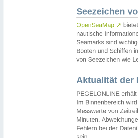
Seezeichen v
OpenSeaMap
↗
biete
nautische Information
Seamarks sind wichtig
Booten und Schiffen i
von Seezeichen wie Le
Aktualität der
PEGELONLINE erhält u
Im Binnenbereich wird 
Messwerte von Zeitreih
Minuten. Abweichungen
Fehlern bei der Daten
sein.