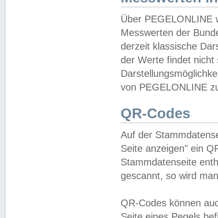
Über PEGELONLINE wer
Messwerten der Bundes
derzeit klassische Da
der Werte findet nicht 
Darstellungsmöglichkei
von PEGELONLINE zu 
QR-Codes
Auf der Stammdatensei
Seite anzeigen" ein Q
Stammdatenseite enthä
gescannt, so wird man
QR-Codes können auc
Seite eines Pegels be