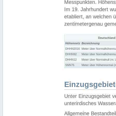
Messpunkten. Höhensy
Im 19. Jahrhundert wu
etabliert, an welchen 
zentimetergenau gem
Deutschland
Höhennetz
Bezeichnung
DHHN2016
Meter über Normalhöhennul
DHHN92
Meter über Normalhöhennul
DHHN12
Meter über Normalnull (m. 
SNN76
Meter über Höhennormal (m
Einzugsgebiet
Unter Einzugsgebiet v
unterirdisches Wasser
Allgemeine Bestandtei