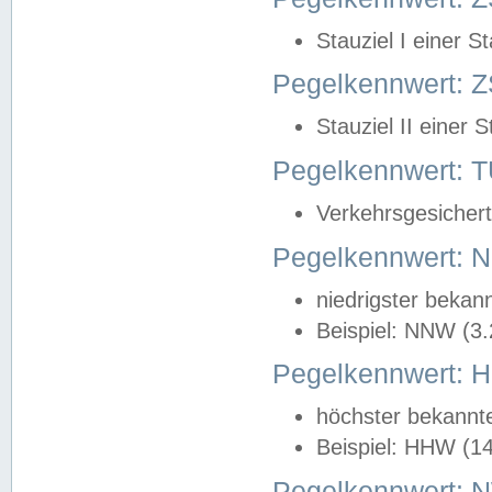
Stauziel I einer S
Pegelkennwert: Z
Stauziel II einer 
Pegelkennwert:
Verkehrsgesichert
Pegelkennwert:
niedrigster bekan
Beispiel: NNW (3
Pegelkennwert:
höchster bekannt
Beispiel: HHW (1
Pegelkennwert: 