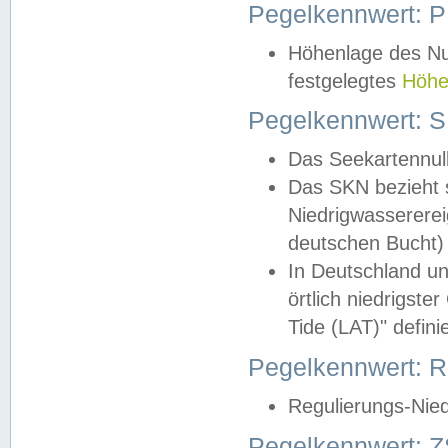
Pegelkennwert: 
Höhenlage des Nul
festgelegtes
Höhe
Pegelkennwert: 
Das Seekartennull
Das SKN bezieht s
Niedrigwassererei
deutschen Bucht) 
In Deutschland un
örtlich niedrigst
Tide (LAT)" definie
Pegelkennwert:
Regulierungs-Nie
Pegelkennwert: Z