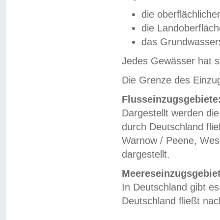
die oberflächlich
die Landoberfläc
das Grundwasser
Jedes Gewässer hat se
Die Grenze des Einzug
Flusseinzugsgebiete
Dargestellt werden die
durch Deutschland fli
Warnow / Peene, Weser
dargestellt.
Meereseinzugsgebiet
In Deutschland gibt 
Deutschland fließt n