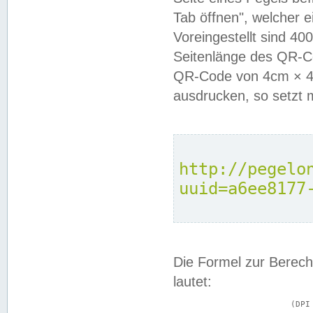
Tab öffnen", welcher 
Voreingestellt sind 4
Seitenlänge des QR-C
QR-Code von 4cm × 4c
ausdrucken, so setzt 
http://pegelo
uuid=a6ee8177
Die Formel zur Berech
lautet:
			(DPI × Druckkantenlänge in cm) ÷ 2,54 = Kantenlänge in Pixel
