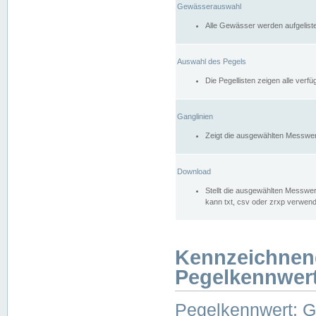
Gewässerauswahl
Alle Gewässer werden aufgelist
Auswahl des Pegels
Die Pegellisten zeigen alle ver
Ganglinien
Zeigt die ausgewählten Messwer
Download
Stellt die ausgewählten Messwer
kann txt, csv oder zrxp verwen
Kennzeichnen
Pegelkennwer
Pegelkennwert: 