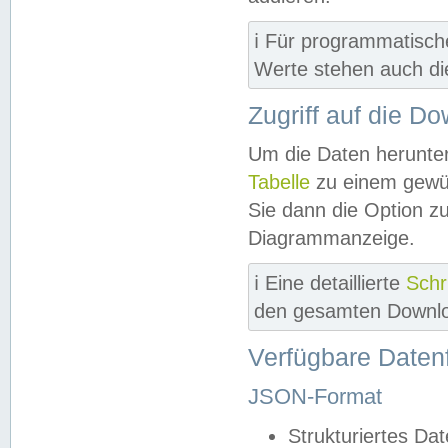
ℹ️ Für programmatisch
Werte stehen auch d
Zugriff auf die D
Um die Daten herunter
Tabelle
zu einem gewün
Sie dann die Option z
Diagrammanzeige.
ℹ️ Eine detaillierte
Schr
den gesamten Downlo
Verfügbare Daten
JSON-Format
Strukturiertes Da