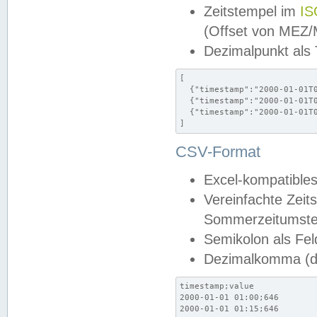
Zeitstempel im
IS
(Offset von MEZ
Dezimalpunkt als
[

  {"timestamp":"2000-01-01T0
  {"timestamp":"2000-01-01T0
  {"timestamp":"2000-01-01T0
]
CSV-Format
Excel-kompatibles
Vereinfachte Zeit
Sommerzeitumstel
Semikolon als Fel
Dezimalkomma (de
timestamp;value

2000-01-01 01:00;646

2000-01-01 01:15;646
