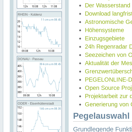
Der Wasserstand
Download langfris
RHEIN - Koblenz
Astronomische Gez
Höhensysteme
Einzugsgebiete
24h Regenradar
Seezeichen von 
DONAU - Passau
Aktualität der Me
Grenzwertübersch
PEGELONLINE-Di
Open Source Projek
Projektarbeit zur
Generierung von 
ODER - Eisenhüttenstadt
Pegelauswahl 
Grundlegende Funkti