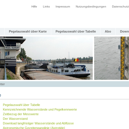
Hilfe
Links
Impressum
Nutzungsbedingungen
Datenschutz
Pegelauswahl über Karte
Pegelauswahl über Tabelle
Abo
Down
tter
e
Pegelauswahl über Tabelle
Kennzeichnende Wasserstände und Pegelkennwerte
Zeitbezug der Messwerte
Der Wasserstand
Download langfristiger Wasserstände und Abflüsse
Astronomische Gezeitenganglinie (Astrotide)