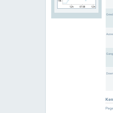
Gewä
Ausw
Gangl
Down
Ken
Pege