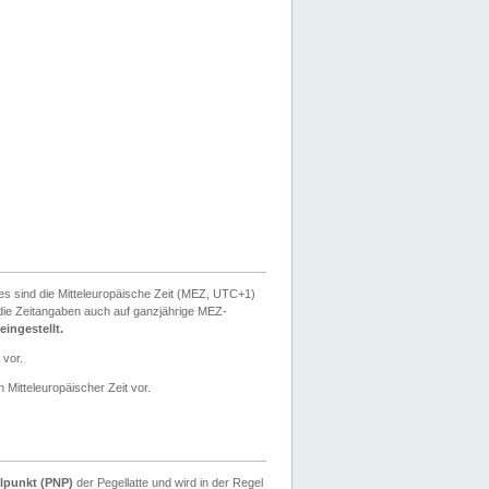
ies sind die Mitteleuropäische Zeit (MEZ, UTC+1)
ie Zeitangaben auch auf ganzjährige MEZ-
ingestellt.
 vor.
 Mitteleuropäischer Zeit vor.
lpunkt (PNP)
der Pegellatte und wird in der Regel