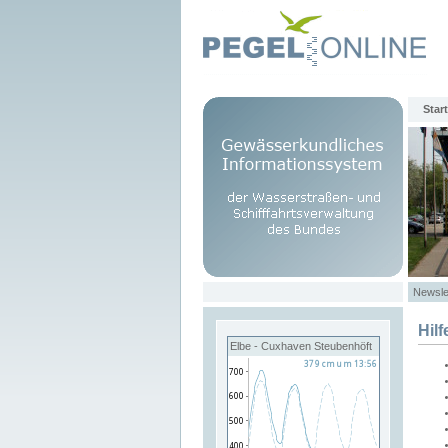
Start
Newsle
Hilf
Elbe - Cuxhaven Steubenhöft