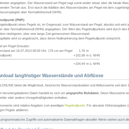
ntimeter angegeben. Der Wasserstand am Pegel sagt somit weder etwas über die lokale Wa
enden Terrain aus. Erst durch die Addition des Wasserstandes am Pegel mit dem zugehörig
asserspiegels über Normalhöhennull (NHN).
nullpunkt (PNP):
egelnullpunkt eines Pegels ist, im Gegensatz zum Wasserstand am Pegel, absolut und wir
ter über Normalhöhennull (NHN) angegeben. Der Wert des Pegelnullpunktes wird durch den Bet
 dem niedrigsten, über eine lange Zeit gemessenen Wasserstand.
gellatte wird so angebracht, dass deren Nullmarkierung dem Pegelnullpunkt entspricht.
iel am Pegel Dresden:
rstand am 16.07.2013 08:00 Uhr: 176 cm am Pegel
1,76
m
ullpunkt
+
102,68
m ü. NHN
=
104,44
m ü. NHN
nload langfristiger Wasserstände und Abflüsse
ONLINE bietet die Möglichkeit, historische Wasserstandsdaten und Abflusswerte seit dem 1
en heruntergeladenen Daten handelt es sich um
ungeprüfte Rohdaten
. Diese Messwerte wur
ehler oder andere Unregelmäßigkeiten enthalten.
esswerte sind relative Angaben zum jeweiligen
Pegelnullpunkt
. Für absolute Höhenangaben 
igen Pegels addieren.
ür programmatische Zugriffe und automatisierte Datenabfragen aktueller Werte stehen auch d