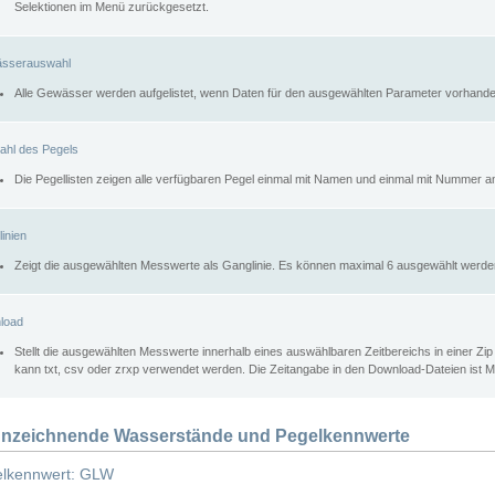
Selektionen im Menü zurückgesetzt.
sserauswahl
Alle Gewässer werden aufgelistet, wenn Daten für den ausgewählten Parameter vorhande
ahl des Pegels
Die Pegellisten zeigen alle verfügbaren Pegel einmal mit Namen und einmal mit Nummer a
inien
Zeigt die ausgewählten Messwerte als Ganglinie. Es können maximal 6 ausgewählt werde
load
Stellt die ausgewählten Messwerte innerhalb eines auswählbaren Zeitbereichs in einer Zi
kann txt, csv oder zrxp verwendet werden. Die Zeitangabe in den Download-Dateien ist 
nzeichnende Wasserstände und Pegelkennwerte
lkennwert: GLW