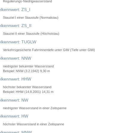
Regulierungs-Niedrigwasserstand
lkennwert: ZS_I
Stauziel I einer Staustufe (Normalstau)
lkennwert: ZS_II
Stauziel II einer Staustufe (Höchststau)
elkennwert: TUGLW
Verkehrsgesicherte Fahrrinnentiefe unter GlW (Tiefe unter GlW)
lkennwert: NNW
niedrigster bekannter Wasserstand
Beispiel: NNW (3.2.1942) 9,30 m
lkennwert: HHW
höchster bekannter Wasserstand
Beispiel: HHW (14.8.2001) 14,31 m
lkennwert: NW
niedrigster Wasserstand in einer Zeitspanne
lkennwert: HW
höchster Wasserstand in einer Zeitspanne
elkennwert: MNW