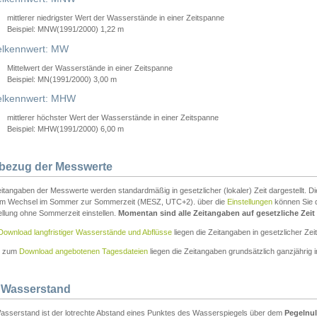
mittlerer niedrigster Wert der Wasserstände in einer Zeitspanne
Beispiel: MNW(1991/2000) 1,22 m
lkennwert: MW
Mittelwert der Wasserstände in einer Zeitspanne
Beispiel: MN(1991/2000) 3,00 m
elkennwert: MHW
mittlerer höchster Wert der Wasserstände in einer Zeitspanne
Beispiel: MHW(1991/2000) 6,00 m
tbezug der Messwerte
itangaben der Messwerte werden standardmäßig in gesetzlicher (lokaler) Zeit dargestellt. D
em Wechsel im Sommer zur Sommerzeit (MESZ, UTC+2). über die
Einstellungen
können Sie d
ellung ohne Sommerzeit einstellen.
Momentan sind alle Zeitangaben auf gesetzliche Zeit e
Download langfristiger Wasserstände und Abflüsse
liegen die Zeitangaben in gesetzlicher Zeit
n zum
Download angebotenen Tagesdateien
liegen die Zeitangaben grundsätzlich ganzjährig in
 Wasserstand
asserstand ist der lotrechte Abstand eines Punktes des Wasserspiegels über dem
Pegelnul