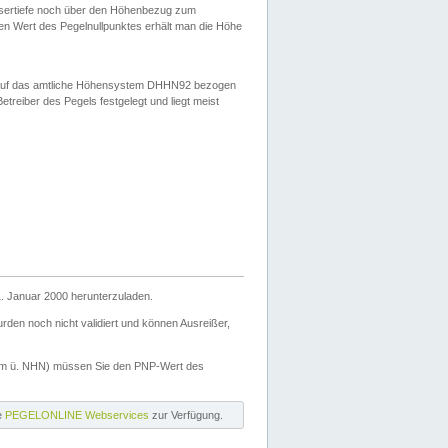
ssertiefe noch über den Höhenbezug zum
en Wert des Pegelnullpunktes erhält man die Höhe
d auf das amtliche Höhensystem DHHN92 bezogen
reiber des Pegels festgelegt und liegt meist
. Januar 2000 herunterzuladen.
den noch nicht validiert und können Ausreißer,
(m ü. NHN) müssen Sie den PNP-Wert des
ie
PEGELONLINE Webservices
zur Verfügung.