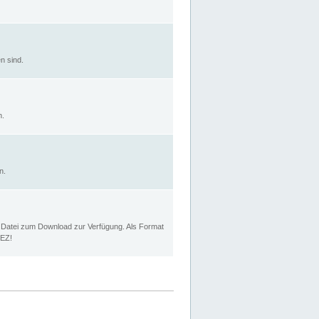
n sind.
n.
n.
p Datei zum Download zur Verfügung. Als Format
MEZ!