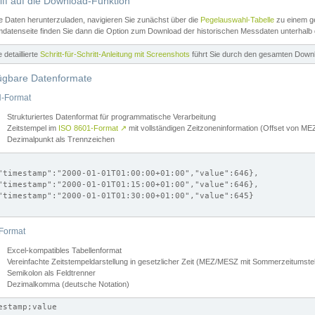
iff auf die Download-Funktion
e Daten herunterzuladen, navigieren Sie zunächst über die
Pegelauswahl-Tabelle
zu einem ge
datenseite finden Sie dann die Option zum Download der historischen Messdaten unterhalb
ne detaillierte
Schritt-für-Schritt-Anleitung mit Screenshots
führt Sie durch den gesamten Down
ügbare Datenformate
-Format
Strukturiertes Datenformat für programmatische Verarbeitung
Zeitstempel im
ISO 8601-Format
↗
mit vollständigen Zeitzoneninformation (Offset von 
Dezimalpunkt als Trennzeichen
"timestamp":"2000-01-01T01:00:00+01:00","value":646},

"timestamp":"2000-01-01T01:15:00+01:00","value":646},

"timestamp":"2000-01-01T01:30:00+01:00","value":645}

Format
Excel-kompatibles Tabellenformat
Vereinfachte Zeitstempeldarstellung in gesetzlicher Zeit (MEZ/MESZ mit Sommerzeitumstel
Semikolon als Feldtrenner
Dezimalkomma (deutsche Notation)
estamp;value
