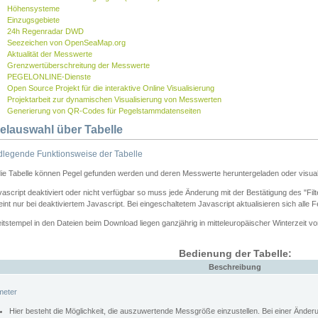
Höhensysteme
Einzugsgebiete
24h Regenradar DWD
Seezeichen von OpenSeaMap.org
Aktualität der Messwerte
Grenzwertüberschreitung der Messwerte
PEGELONLINE-Dienste
Open Source Projekt für die interaktive Online Visualisierung
Projektarbeit zur dynamischen Visualisierung von Messwerten
Generierung von QR-Codes für Pegelstammdatenseiten
elauswahl über Tabelle
legende Funktionsweise der Tabelle
die Tabelle können Pegel gefunden werden und deren Messwerte heruntergeladen oder visuali
vascript deaktiviert oder nicht verfügbar so muss jede Änderung mit der Bestätigung des "Filt
int nur bei deaktiviertem Javascript. Bei eingeschaltetem Javascript aktualisieren sich alle 
itstempel in den Dateien beim Download liegen ganzjährig in mitteleuropäischer Winterzeit vo
Bedienung der Tabelle:
Beschreibung
meter
Hier besteht die Möglichkeit, die auszuwertende Messgröße einzustellen. Bei einer Ände