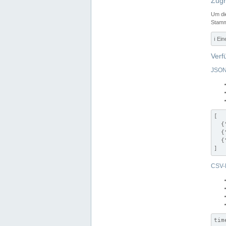
Zugr
Um di
Stamm
ℹ️ Ei
Verf
JSON
[

  {
  {
  {
]
CSV-
tim