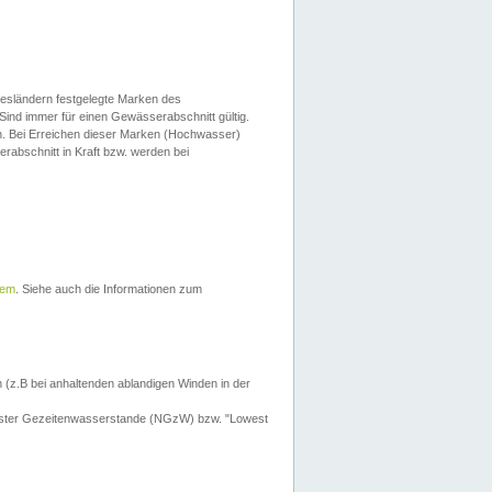
esländern festgelegte Marken des
Sind immer für einen Gewässerabschnitt gültig.
. Bei Erreichen dieser Marken (Hochwasser)
erabschnitt in Kraft bzw. werden bei
tem
. Siehe auch die Informationen zum
 (z.B bei anhaltenden ablandigen Winden in der
drigster Gezeitenwasserstande (NGzW) bzw. "Lowest