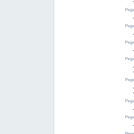
Pege
Pege
Peg
Pege
Pege
Pege
Pege
Peg