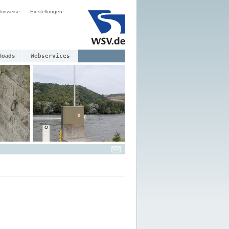
hinweise
Einstellungen
loads
Webservices