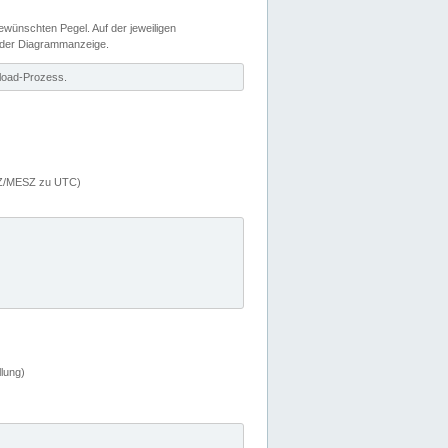
wünschten Pegel. Auf der jeweiligen
 der Diagrammanzeige.
load-Prozess.
MEZ/MESZ zu UTC)
lung)