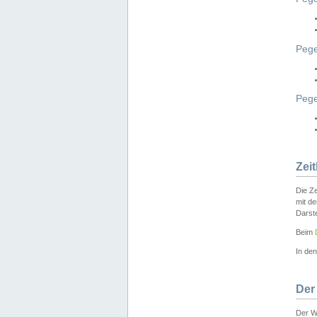
Pege
Peg
Zei
Die Ze
mit d
Darst
Beim
In de
Der
Der W