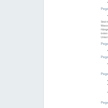
Pege
Sind 
Wasser
Hänge
treten
Unter
Pege
Pege
Pege
Pege