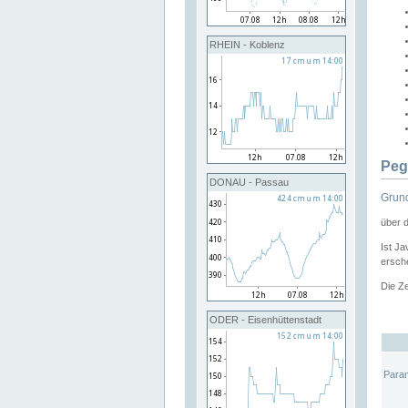
RHEIN - Koblenz
Peg
DONAU - Passau
Grund
über 
Ist Ja
ersche
Die Ze
ODER - Eisenhüttenstadt
Para