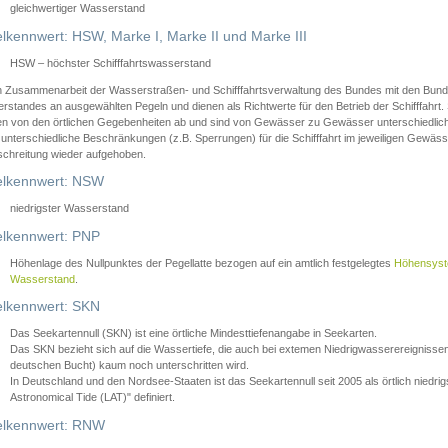
gleichwertiger Wasserstand
lkennwert: HSW, Marke I, Marke II und Marke III
HSW – höchster Schifffahrtswasserstand
in Zusammenarbeit der Wasserstraßen- und Schifffahrtsverwaltung des Bundes mit den Bund
standes an ausgewählten Pegeln und dienen als Richtwerte für den Betrieb der Schifffahrt. 
n von den örtlichen Gegebenheiten ab und sind von Gewässer zu Gewässer unterschiedlich
 unterschiedliche Beschränkungen (z.B. Sperrungen) für die Schifffahrt im jeweiligen Gewäss
schreitung wieder aufgehoben.
lkennwert: NSW
niedrigster Wasserstand
lkennwert: PNP
Höhenlage des Nullpunktes der Pegellatte bezogen auf ein amtlich festgelegtes
Höhensys
Wasserstand
.
lkennwert: SKN
Das Seekartennull (SKN) ist eine örtliche Mindesttiefenangabe in Seekarten.
Das SKN bezieht sich auf die Wassertiefe, die auch bei extemen Niedrigwasserereignissen
deutschen Bucht) kaum noch unterschritten wird.
In Deutschland und den Nordsee-Staaten ist das Seekartennull seit 2005 als örtlich nie
Astronomical Tide (LAT)" definiert.
lkennwert: RNW