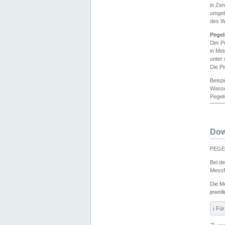
in Ze
umgeb
des W
Pegel
Der P
in Me
unter
Die Pe
Beisp
Wasse
Pegeln
Dow
PEGEL
Bei d
Messf
Die M
jeweil
ℹ️ F