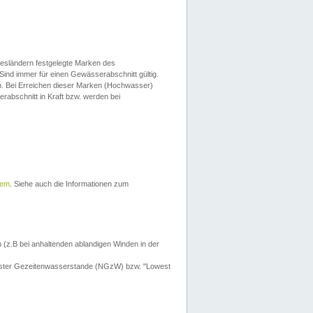
esländern festgelegte Marken des
Sind immer für einen Gewässerabschnitt gültig.
. Bei Erreichen dieser Marken (Hochwasser)
erabschnitt in Kraft bzw. werden bei
tem
. Siehe auch die Informationen zum
 (z.B bei anhaltenden ablandigen Winden in der
drigster Gezeitenwasserstande (NGzW) bzw. "Lowest