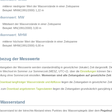
mittlerer niedrigster Wert der Wasserstände in einer Zeitspanne
Beispiel: MNW(1991/2000) 1,22 m
lkennwert: MW
Mittelwert der Wasserstände in einer Zeitspanne
Beispiel: MN(1991/2000) 3,00 m
elkennwert: MHW
mittlerer höchster Wert der Wasserstände in einer Zeitspanne
Beispiel: MHW(1991/2000) 6,00 m
tbezug der Messwerte
itangaben der Messwerte werden standardmäßig in gesetzlicher (lokaler) Zeit dargestellt. D
em Wechsel im Sommer zur Sommerzeit (MESZ, UTC+2). über die
Einstellungen
können Sie d
ellung ohne Sommerzeit einstellen.
Momentan sind alle Zeitangaben auf gesetzliche Zeit e
Download langfristiger Wasserstände und Abflüsse
liegen die Zeitangaben in gesetzlicher Zeit
n zum
Download angebotenen Tagesdateien
liegen die Zeitangaben grundsätzlich ganzjährig in
 Wasserstand
asserstand ist der lotrechte Abstand eines Punktes des Wasserspiegels über dem
Pegelnul