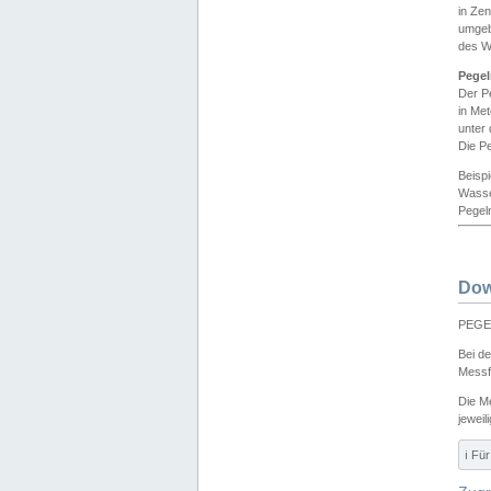
in Ze
umgeb
des W
Pegel
Der P
in Me
unter
Die Pe
Beisp
Wasse
Pegeln
Dow
PEGEL
Bei d
Messf
Die M
jeweil
ℹ️ F