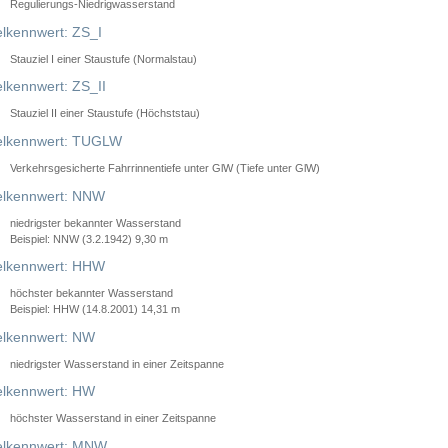
Regulierungs-Niedrigwasserstand
lkennwert: ZS_I
Stauziel I einer Staustufe (Normalstau)
lkennwert: ZS_II
Stauziel II einer Staustufe (Höchststau)
elkennwert: TUGLW
Verkehrsgesicherte Fahrrinnentiefe unter GlW (Tiefe unter GlW)
lkennwert: NNW
niedrigster bekannter Wasserstand
Beispiel: NNW (3.2.1942) 9,30 m
lkennwert: HHW
höchster bekannter Wasserstand
Beispiel: HHW (14.8.2001) 14,31 m
lkennwert: NW
niedrigster Wasserstand in einer Zeitspanne
lkennwert: HW
höchster Wasserstand in einer Zeitspanne
elkennwert: MNW