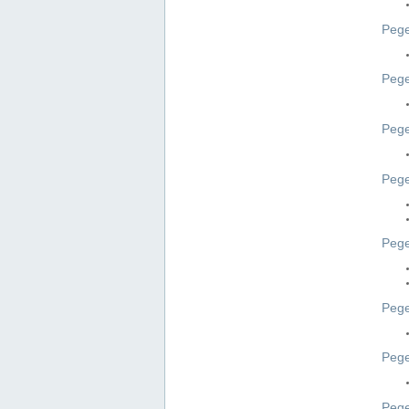
Pege
Pege
Peg
Pege
Pege
Pege
Pege
Peg