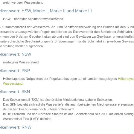
gleichwertiger Wasserstand
lkennwert: HSW, Marke I, Marke II und Marke III
HSW – höchster Schifffahrtswasserstand
in Zusammenarbeit der Wasserstraßen- und Schifffahrtsverwaltung des Bundes mit den Bund
standes an ausgewählten Pegeln und dienen als Richtwerte für den Betrieb der Schifffahrt. 
n von den örtlichen Gegebenheiten ab und sind von Gewässer zu Gewässer unterschiedlich
 unterschiedliche Beschränkungen (z.B. Sperrungen) für die Schifffahrt im jeweiligen Gewäss
schreitung wieder aufgehoben.
lkennwert: NSW
niedrigster Wasserstand
lkennwert: PNP
Höhenlage des Nullpunktes der Pegellatte bezogen auf ein amtlich festgelegtes
Höhensys
Wasserstand
.
lkennwert: SKN
Das Seekartennull (SKN) ist eine örtliche Mindesttiefenangabe in Seekarten.
Das SKN bezieht sich auf die Wassertiefe, die auch bei extemen Niedrigwasserereignissen
deutschen Bucht) kaum noch unterschritten wird.
In Deutschland und den Nordsee-Staaten ist das Seekartennull seit 2005 als örtlich nie
Astronomical Tide (LAT)" definiert.
lkennwert: RNW