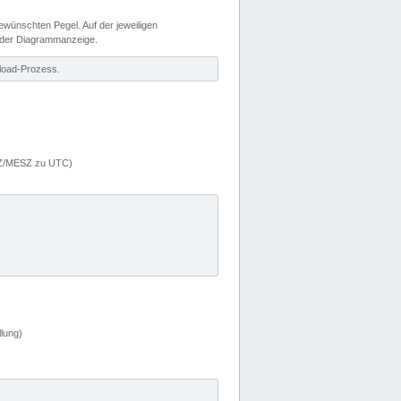
wünschten Pegel. Auf der jeweiligen
 der Diagrammanzeige.
load-Prozess.
MEZ/MESZ zu UTC)
lung)