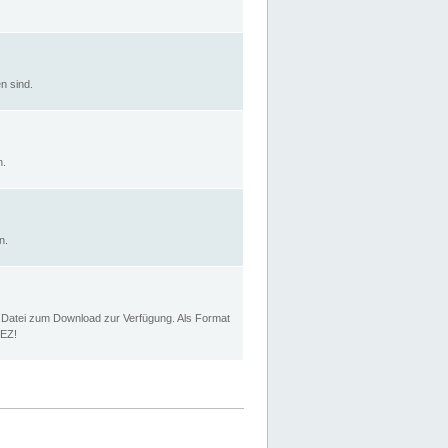
n sind.
n.
n.
p Datei zum Download zur Verfügung. Als Format
MEZ!