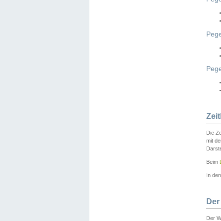
Pege
Peg
Zei
Die Ze
mit d
Darst
Beim
In de
Der
Der W