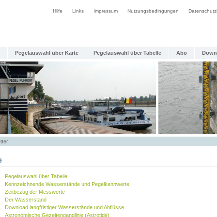
Hilfe
Links
Impressum
Nutzungsbedingungen
Datenschutz
Pegelauswahl über Karte
Pegelauswahl über Tabelle
Abo
Down
tter
e
Pegelauswahl über Tabelle
Kennzeichnende Wasserstände und Pegelkennwerte
Zeitbezug der Messwerte
Der Wasserstand
Download langfristiger Wasserstände und Abflüsse
Astronomische Gezeitenganglinie (Astrotide)