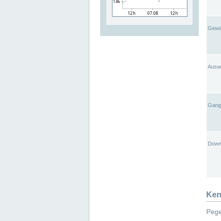
Gewä
Ausw
Gangl
Down
Ken
Pege