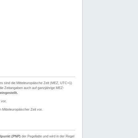
ies sind die Mitteleuropäische Zeit (MEZ, UTC+1)
ie Zeitangaben auch auf ganzjährige MEZ-
ingestellt.
 vor.
 Mitteleuropäischer Zeit vor.
lpunkt (PNP)
der Pegellatte und wird in der Regel