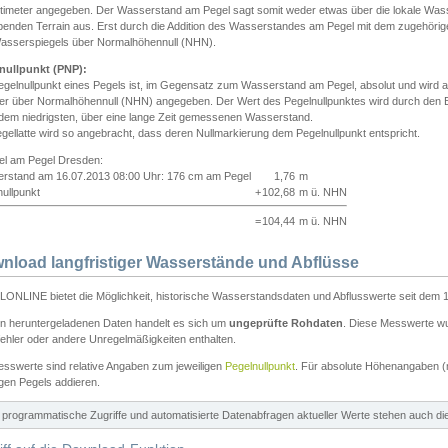
ntimeter angegeben. Der Wasserstand am Pegel sagt somit weder etwas über die lokale Wa
enden Terrain aus. Erst durch die Addition des Wasserstandes am Pegel mit dem zugehörig
asserspiegels über Normalhöhennull (NHN).
nullpunkt (PNP):
egelnullpunkt eines Pegels ist, im Gegensatz zum Wasserstand am Pegel, absolut und wir
ter über Normalhöhennull (NHN) angegeben. Der Wert des Pegelnullpunktes wird durch den Bet
 dem niedrigsten, über eine lange Zeit gemessenen Wasserstand.
gellatte wird so angebracht, dass deren Nullmarkierung dem Pegelnullpunkt entspricht.
iel am Pegel Dresden:
rstand am 16.07.2013 08:00 Uhr: 176 cm am Pegel
1,76
m
ullpunkt
+
102,68
m ü. NHN
=
104,44
m ü. NHN
nload langfristiger Wasserstände und Abflüsse
ONLINE bietet die Möglichkeit, historische Wasserstandsdaten und Abflusswerte seit dem 1
en heruntergeladenen Daten handelt es sich um
ungeprüfte Rohdaten
. Diese Messwerte wur
ehler oder andere Unregelmäßigkeiten enthalten.
esswerte sind relative Angaben zum jeweiligen
Pegelnullpunkt
. Für absolute Höhenangaben 
igen Pegels addieren.
ür programmatische Zugriffe und automatisierte Datenabfragen aktueller Werte stehen auch d