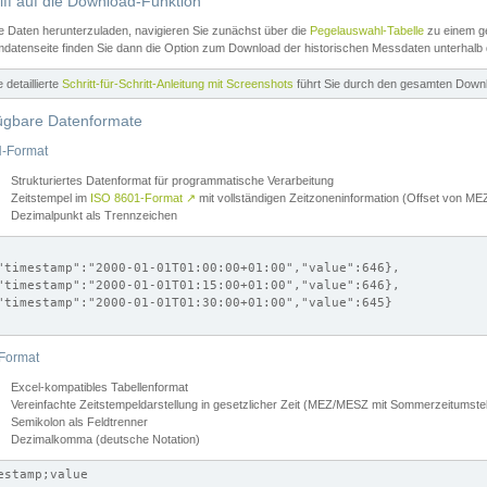
iff auf die Download-Funktion
e Daten herunterzuladen, navigieren Sie zunächst über die
Pegelauswahl-Tabelle
zu einem ge
datenseite finden Sie dann die Option zum Download der historischen Messdaten unterhalb
ne detaillierte
Schritt-für-Schritt-Anleitung mit Screenshots
führt Sie durch den gesamten Down
ügbare Datenformate
-Format
Strukturiertes Datenformat für programmatische Verarbeitung
Zeitstempel im
ISO 8601-Format
↗
mit vollständigen Zeitzoneninformation (Offset von 
Dezimalpunkt als Trennzeichen
"timestamp":"2000-01-01T01:00:00+01:00","value":646},

"timestamp":"2000-01-01T01:15:00+01:00","value":646},

"timestamp":"2000-01-01T01:30:00+01:00","value":645}

Format
Excel-kompatibles Tabellenformat
Vereinfachte Zeitstempeldarstellung in gesetzlicher Zeit (MEZ/MESZ mit Sommerzeitumstel
Semikolon als Feldtrenner
Dezimalkomma (deutsche Notation)
estamp;value
