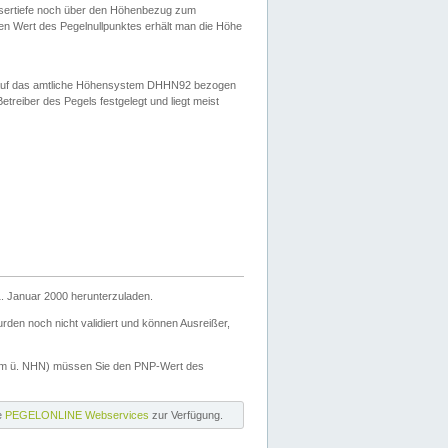
ssertiefe noch über den Höhenbezug zum
en Wert des Pegelnullpunktes erhält man die Höhe
d auf das amtliche Höhensystem DHHN92 bezogen
reiber des Pegels festgelegt und liegt meist
. Januar 2000 herunterzuladen.
den noch nicht validiert und können Ausreißer,
(m ü. NHN) müssen Sie den PNP-Wert des
ie
PEGELONLINE Webservices
zur Verfügung.