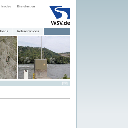
hinweise
Einstellungen
loads
Webservices