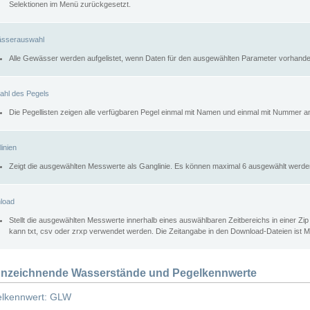
Selektionen im Menü zurückgesetzt.
sserauswahl
Alle Gewässer werden aufgelistet, wenn Daten für den ausgewählten Parameter vorhande
ahl des Pegels
Die Pegellisten zeigen alle verfügbaren Pegel einmal mit Namen und einmal mit Nummer a
inien
Zeigt die ausgewählten Messwerte als Ganglinie. Es können maximal 6 ausgewählt werde
load
Stellt die ausgewählten Messwerte innerhalb eines auswählbaren Zeitbereichs in einer Zi
kann txt, csv oder zrxp verwendet werden. Die Zeitangabe in den Download-Dateien ist 
nzeichnende Wasserstände und Pegelkennwerte
lkennwert: GLW