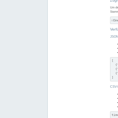
Zugr
Um di
Stamm
ℹ️ Ei
Verf
JSON
[

  {
  {
  {
]
CSV-
tim