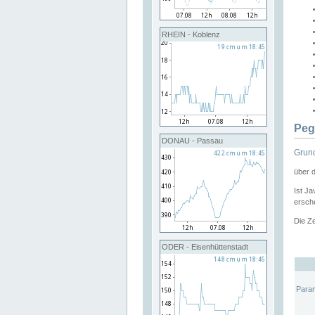
RHEIN - Koblenz
Peg
DONAU - Passau
Grund
über 
Ist Ja
ersche
Die Ze
ODER - Eisenhüttenstadt
Para