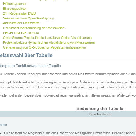
Höhensysteme
Einzugsgebiete
24h Regenradar DWD
Seezeichen von OpenSeaMap.org
Aktualität der Messwerte
Grenzwertüberschreitung der Messwerte
PEGELONLINE-Dienste
Open Source Projekt für die interaktive Online Visualisierung
Projektarbeit zur dynamischen Visualisierung von Messwerten
Generierung von QR-Codes für Pegelstammdatenseiten
elauswahl über Tabelle
legende Funktionsweise der Tabelle
die Tabelle können Pegel gefunden werden und deren Messwerte heruntergeladen oder visuali
vascript deaktiviert oder nicht verfügbar so muss jede Änderung mit der Bestätigung des "Filt
int nur bei deaktiviertem Javascript. Bei eingeschaltetem Javascript aktualisieren sich alle 
itstempel in den Dateien beim Download liegen ganzjährig in mitteleuropäischer Winterzeit vo
Bedienung der Tabelle:
Beschreibung
meter
Hier besteht die Möglichkeit, die auszuwertende Messgröße einzustellen. Bei einer Ände