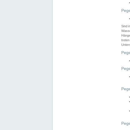
Pege
Sind 
Wasser
Hänge
treten
Unter
Pege
Pege
Pege
Pege