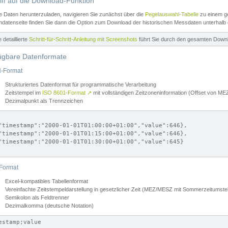
iff auf die Download-Funktion
e Daten herunterzuladen, navigieren Sie zunächst über die
Pegelauswahl-Tabelle
zu einem ge
datenseite finden Sie dann die Option zum Download der historischen Messdaten unterhalb
ne detaillierte
Schritt-für-Schritt-Anleitung mit Screenshots
führt Sie durch den gesamten Down
ügbare Datenformate
-Format
Strukturiertes Datenformat für programmatische Verarbeitung
Zeitstempel im
ISO 8601-Format
↗
mit vollständigen Zeitzoneninformation (Offset von 
Dezimalpunkt als Trennzeichen
"timestamp":"2000-01-01T01:00:00+01:00","value":646},

"timestamp":"2000-01-01T01:15:00+01:00","value":646},

"timestamp":"2000-01-01T01:30:00+01:00","value":645}

Format
Excel-kompatibles Tabellenformat
Vereinfachte Zeitstempeldarstellung in gesetzlicher Zeit (MEZ/MESZ mit Sommerzeitumstel
Semikolon als Feldtrenner
Dezimalkomma (deutsche Notation)
estamp;value
