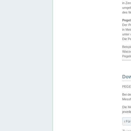
in Ze
umgeb
des W
Pegel
Der P
in Me
unter
Die Pe
Beisp
Wasse
Pegeln
Dow
PEGEL
Bei d
Messf
Die M
jeweil
ℹ️ F