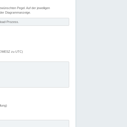
wünschten Pegel. Auf der jeweiligen
 der Diagrammanzeige.
load-Prozess.
MEZ/MESZ zu UTC)
lung)