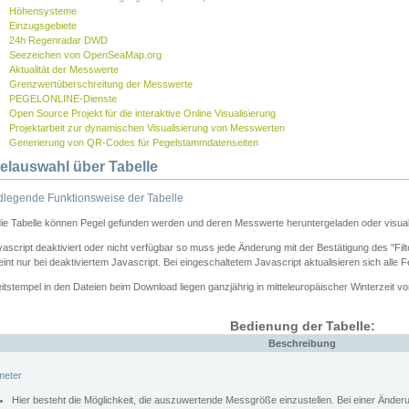
Höhensysteme
Einzugsgebiete
24h Regenradar DWD
Seezeichen von OpenSeaMap.org
Aktualität der Messwerte
Grenzwertüberschreitung der Messwerte
PEGELONLINE-Dienste
Open Source Projekt für die interaktive Online Visualisierung
Projektarbeit zur dynamischen Visualisierung von Messwerten
Generierung von QR-Codes für Pegelstammdatenseiten
elauswahl über Tabelle
legende Funktionsweise der Tabelle
die Tabelle können Pegel gefunden werden und deren Messwerte heruntergeladen oder visuali
vascript deaktiviert oder nicht verfügbar so muss jede Änderung mit der Bestätigung des "Filt
int nur bei deaktiviertem Javascript. Bei eingeschaltetem Javascript aktualisieren sich alle 
itstempel in den Dateien beim Download liegen ganzjährig in mitteleuropäischer Winterzeit vo
Bedienung der Tabelle:
Beschreibung
meter
Hier besteht die Möglichkeit, die auszuwertende Messgröße einzustellen. Bei einer Ände