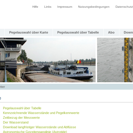
Hilfe
Links
Impressum
Nutzungsbedingungen
Datenschutz
Pegelauswahl über Karte
Pegelauswahl über Tabelle
Abo
Down
tter
e
Pegelauswahl über Tabelle
Kennzeichnende Wasserstände und Pegelkennwerte
Zeitbezug der Messwerte
Der Wasserstand
Download langfristiger Wasserstände und Abflüsse
Astronomische Gezeitenganglinie (Astrotide)