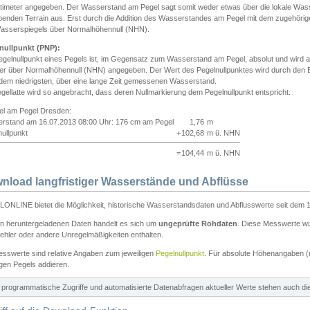
ntimeter angegeben. Der Wasserstand am Pegel sagt somit weder etwas über die lokale Wa
enden Terrain aus. Erst durch die Addition des Wasserstandes am Pegel mit dem zugehörig
asserspiegels über Normalhöhennull (NHN).
nullpunkt (PNP):
egelnullpunkt eines Pegels ist, im Gegensatz zum Wasserstand am Pegel, absolut und wir
ter über Normalhöhennull (NHN) angegeben. Der Wert des Pegelnullpunktes wird durch den Bet
 dem niedrigsten, über eine lange Zeit gemessenen Wasserstand.
gellatte wird so angebracht, dass deren Nullmarkierung dem Pegelnullpunkt entspricht.
iel am Pegel Dresden:
rstand am 16.07.2013 08:00 Uhr: 176 cm am Pegel
1,76
m
ullpunkt
+
102,68
m ü. NHN
=
104,44
m ü. NHN
nload langfristiger Wasserstände und Abflüsse
ONLINE bietet die Möglichkeit, historische Wasserstandsdaten und Abflusswerte seit dem 1
en heruntergeladenen Daten handelt es sich um
ungeprüfte Rohdaten
. Diese Messwerte wur
ehler oder andere Unregelmäßigkeiten enthalten.
esswerte sind relative Angaben zum jeweiligen
Pegelnullpunkt
. Für absolute Höhenangaben 
igen Pegels addieren.
ür programmatische Zugriffe und automatisierte Datenabfragen aktueller Werte stehen auch d