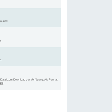
n sind.
n.
n.
p Datei zum Download zur Verfügung. Als Format
MEZ!