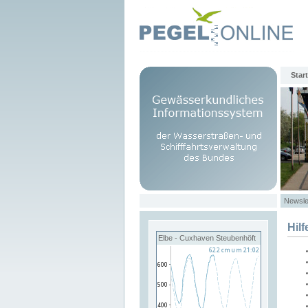
Start
Newsle
Hilf
Elbe - Cuxhaven Steubenhöft