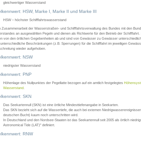
gleichwertiger Wasserstand
lkennwert: HSW, Marke I, Marke II und Marke III
HSW – höchster Schifffahrtswasserstand
in Zusammenarbeit der Wasserstraßen- und Schifffahrtsverwaltung des Bundes mit den Bund
standes an ausgewählten Pegeln und dienen als Richtwerte für den Betrieb der Schifffahrt. 
n von den örtlichen Gegebenheiten ab und sind von Gewässer zu Gewässer unterschiedlich
 unterschiedliche Beschränkungen (z.B. Sperrungen) für die Schifffahrt im jeweiligen Gewäss
schreitung wieder aufgehoben.
lkennwert: NSW
niedrigster Wasserstand
lkennwert: PNP
Höhenlage des Nullpunktes der Pegellatte bezogen auf ein amtlich festgelegtes
Höhensys
Wasserstand
.
lkennwert: SKN
Das Seekartennull (SKN) ist eine örtliche Mindesttiefenangabe in Seekarten.
Das SKN bezieht sich auf die Wassertiefe, die auch bei extemen Niedrigwasserereignissen
deutschen Bucht) kaum noch unterschritten wird.
In Deutschland und den Nordsee-Staaten ist das Seekartennull seit 2005 als örtlich nie
Astronomical Tide (LAT)" definiert.
lkennwert: RNW