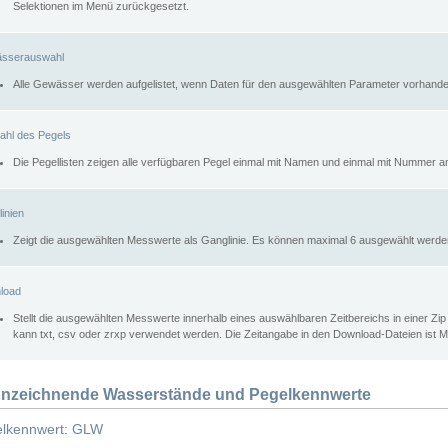
Selektionen im Menü zurückgesetzt.
sserauswahl
Alle Gewässer werden aufgelistet, wenn Daten für den ausgewählten Parameter vorhande
ahl des Pegels
Die Pegellisten zeigen alle verfügbaren Pegel einmal mit Namen und einmal mit Nummer a
inien
Zeigt die ausgewählten Messwerte als Ganglinie. Es können maximal 6 ausgewählt werde
load
Stellt die ausgewählten Messwerte innerhalb eines auswählbaren Zeitbereichs in einer Zi
kann txt, csv oder zrxp verwendet werden. Die Zeitangabe in den Download-Dateien ist 
nzeichnende Wasserstände und Pegelkennwerte
lkennwert: GLW