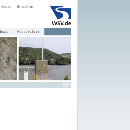
hinweise
Einstellungen
loads
Webservices