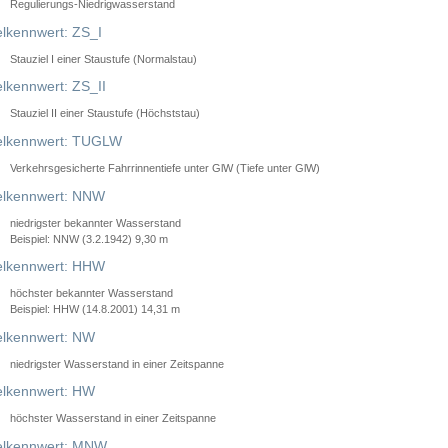
Regulierungs-Niedrigwasserstand
lkennwert: ZS_I
Stauziel I einer Staustufe (Normalstau)
lkennwert: ZS_II
Stauziel II einer Staustufe (Höchststau)
elkennwert: TUGLW
Verkehrsgesicherte Fahrrinnentiefe unter GlW (Tiefe unter GlW)
lkennwert: NNW
niedrigster bekannter Wasserstand
Beispiel: NNW (3.2.1942) 9,30 m
lkennwert: HHW
höchster bekannter Wasserstand
Beispiel: HHW (14.8.2001) 14,31 m
lkennwert: NW
niedrigster Wasserstand in einer Zeitspanne
lkennwert: HW
höchster Wasserstand in einer Zeitspanne
elkennwert: MNW