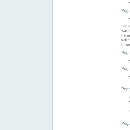
Pege
Sind 
Wasser
Hänge
treten
Unter
Pege
Pege
Pege
Pege