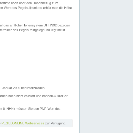
ssertiefe noch über den Höhenbezug zum
en Wert des Pegelnullpunktes erhält man die Höhe
d auf das amtliche Höhensystem DHHN92 bezogen
reiber des Pegels festgelegt und liegt meist
. Januar 2000 herunterzuladen.
den noch nicht validiert und können Ausreißer,
(m ü. NHN) müssen Sie den PNP-Wert des
ie
PEGELONLINE Webservices
zur Verfügung.