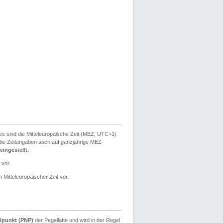
ies sind die Mitteleuropäische Zeit (MEZ, UTC+1)
ie Zeitangaben auch auf ganzjährige MEZ-
ingestellt.
 vor.
 Mitteleuropäischer Zeit vor.
lpunkt (PNP)
der Pegellatte und wird in der Regel