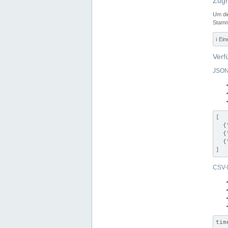
Zugr
Um di
Stamm
ℹ️ Ei
Verf
JSON
[

  {
  {
  {
]
CSV-
tim