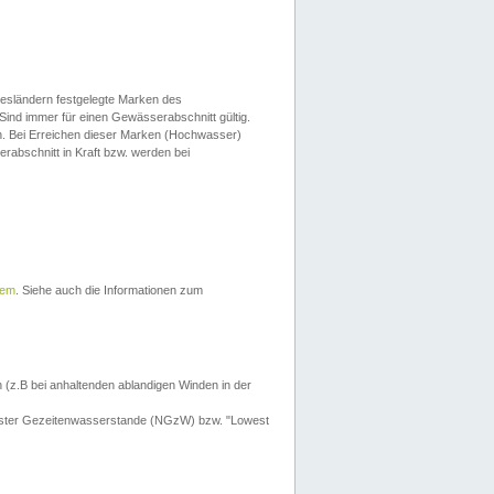
esländern festgelegte Marken des
Sind immer für einen Gewässerabschnitt gültig.
. Bei Erreichen dieser Marken (Hochwasser)
erabschnitt in Kraft bzw. werden bei
tem
. Siehe auch die Informationen zum
 (z.B bei anhaltenden ablandigen Winden in der
drigster Gezeitenwasserstande (NGzW) bzw. "Lowest