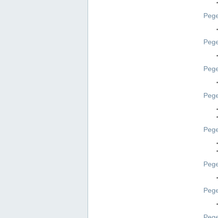
Pege
Pege
Peg
Pege
Pege
Pege
Pege
Peg