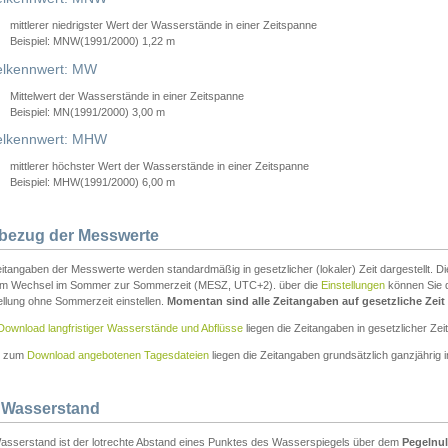
mittlerer niedrigster Wert der Wasserstände in einer Zeitspanne
Beispiel: MNW(1991/2000) 1,22 m
lkennwert: MW
Mittelwert der Wasserstände in einer Zeitspanne
Beispiel: MN(1991/2000) 3,00 m
elkennwert: MHW
mittlerer höchster Wert der Wasserstände in einer Zeitspanne
Beispiel: MHW(1991/2000) 6,00 m
tbezug der Messwerte
itangaben der Messwerte werden standardmäßig in gesetzlicher (lokaler) Zeit dargestellt. D
em Wechsel im Sommer zur Sommerzeit (MESZ, UTC+2). über die
Einstellungen
können Sie d
ellung ohne Sommerzeit einstellen.
Momentan sind alle Zeitangaben auf gesetzliche Zeit e
Download langfristiger Wasserstände und Abflüsse
liegen die Zeitangaben in gesetzlicher Zeit
n zum
Download angebotenen Tagesdateien
liegen die Zeitangaben grundsätzlich ganzjährig in
 Wasserstand
asserstand ist der lotrechte Abstand eines Punktes des Wasserspiegels über dem
Pegelnul