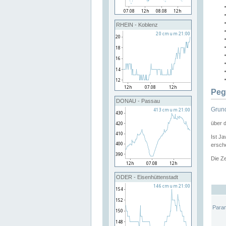
RHEIN - Koblenz
Peg
DONAU - Passau
Grund
über 
Ist Ja
ersche
Die Ze
ODER - Eisenhüttenstadt
Para