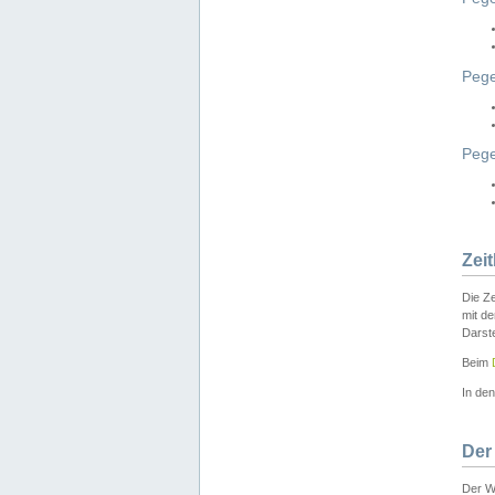
Pege
Peg
Zei
Die Ze
mit d
Darst
Beim
In de
Der
Der W