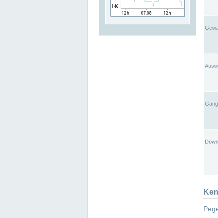
Gewä
Ausw
Gangl
Down
Ken
Pege