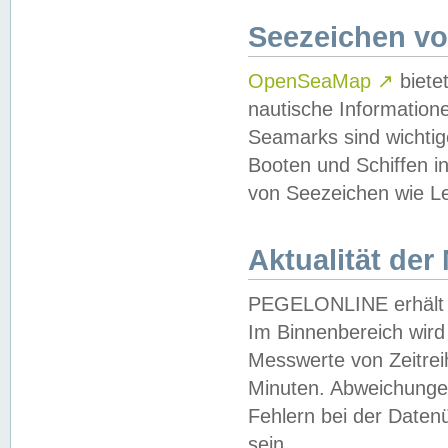
Seezeichen v
OpenSeaMap
↗
biete
nautische Information
Seamarks sind wichtig
Booten und Schiffen i
von Seezeichen wie Le
Aktualität der
PEGELONLINE erhält u
Im Binnenbereich wird 
Messwerte von Zeitreih
Minuten. Abweichungen
Fehlern bei der Daten
sein.