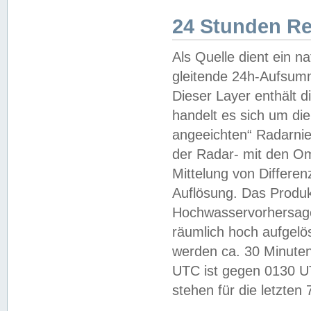
24 Stunden R
Als Quelle dient ein n
gleitende 24h-Aufsum
Dieser Layer enthält
handelt es sich um di
angeeichten“ Radarnie
der Radar- mit den O
Mittelung von Differe
Auflösung. Das Produk
Hochwasservorhersagez
räumlich hoch aufgelö
werden ca. 30 Minuten
UTC ist gegen 0130 UTC
stehen für die letzten