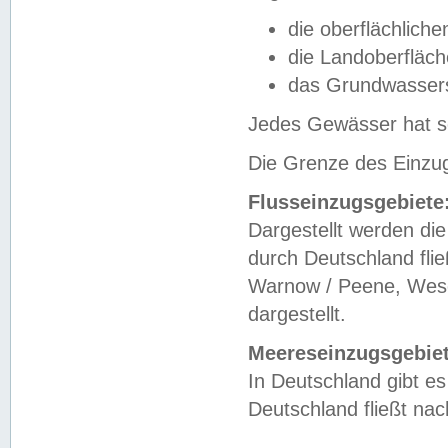
die oberflächlich
die Landoberfläc
das Grundwasser
Jedes Gewässer hat se
Die Grenze des Einzug
Flusseinzugsgebiete
Dargestellt werden die
durch Deutschland fli
Warnow / Peene, Weser
dargestellt.
Meereseinzugsgebiet
In Deutschland gibt 
Deutschland fließt n