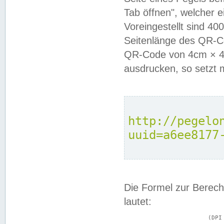
Tab öffnen", welcher 
Voreingestellt sind 4
Seitenlänge des QR-C
QR-Code von 4cm × 4c
ausdrucken, so setzt 
http://pegelo
uuid=a6ee8177
Die Formel zur Berech
lautet:
			(DPI × Druckkantenlänge in cm) ÷ 2,54 = Kantenlänge in Pixel
