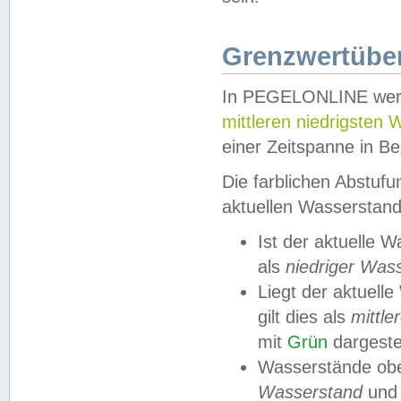
Grenzwertüber
In PEGELONLINE werde
mittleren niedrigsten
einer Zeitspanne in Be
Die farblichen Abstuf
aktuellen Wasserstand
Ist der aktuelle 
als
niedriger Was
Liegt der aktue
gilt dies als
mittle
mit
Grün
dargestel
Wasserstände obe
Wasserstand
und