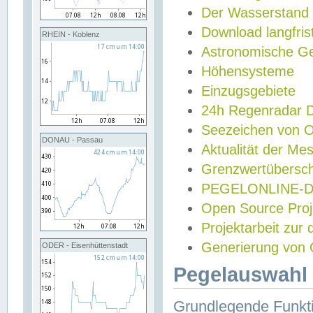
Der Wasserstand
Download langfris
RHEIN - Koblenz
Astronomische Gez
Höhensysteme
Einzugsgebiete
24h Regenradar
Seezeichen von 
DONAU - Passau
Aktualität der Me
Grenzwertübersch
PEGELONLINE-Di
Open Source Projek
Projektarbeit zur
Generierung von 
ODER - Eisenhüttenstadt
Pegelauswahl 
Grundlegende Funkti