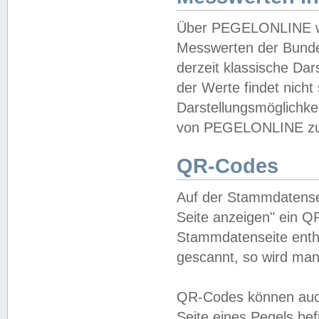
Über PEGELONLINE wer
Messwerten der Bundes
derzeit klassische Da
der Werte findet nicht 
Darstellungsmöglichkei
von PEGELONLINE zu 
QR-Codes
Auf der Stammdatensei
Seite anzeigen" ein Q
Stammdatenseite enthä
gescannt, so wird man
QR-Codes können auc
Seite eines Pegels be