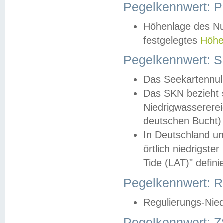
Pegelkennwert: 
Höhenlage des Nul
festgelegtes
Höhe
Pegelkennwert: 
Das Seekartennull
Das SKN bezieht s
Niedrigwassererei
deutschen Bucht) 
In Deutschland un
örtlich niedrigst
Tide (LAT)" definie
Pegelkennwert:
Regulierungs-Nie
Pegelkennwert: Z