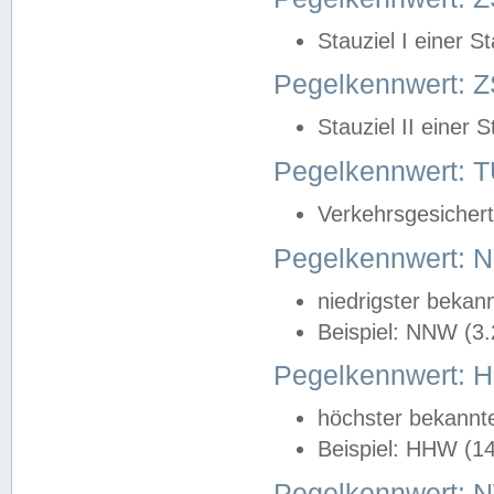
Stauziel I einer S
Pegelkennwert: Z
Stauziel II einer 
Pegelkennwert:
Verkehrsgesichert
Pegelkennwert:
niedrigster bekan
Beispiel: NNW (3
Pegelkennwert:
höchster bekannt
Beispiel: HHW (1
Pegelkennwert: 