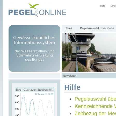
Hilfe
Link
Start
Pegelauswahl über Karte
Newsletter
Hilfe
Elbe - Cuxhaven Steubenhöft
Pegelauswahl übe
Kennzeichnende 
Zeitbezug der Me