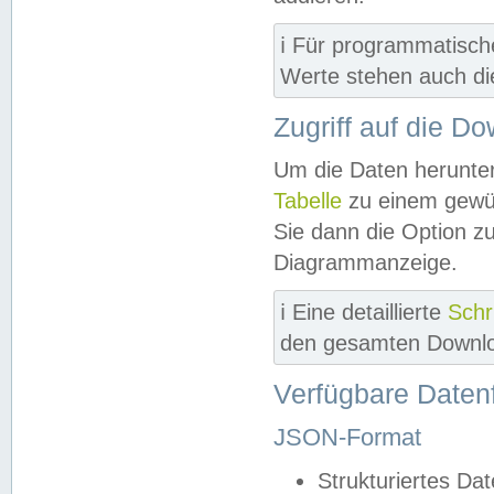
ℹ️ Für programmatisch
Werte stehen auch d
Zugriff auf die D
Um die Daten herunter
Tabelle
zu einem gewün
Sie dann die Option z
Diagrammanzeige.
ℹ️ Eine detaillierte
Schr
den gesamten Downlo
Verfügbare Daten
JSON-Format
Strukturiertes Da