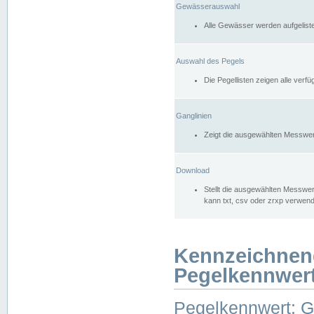
Gewässerauswahl
Alle Gewässer werden aufgelist
Auswahl des Pegels
Die Pegellisten zeigen alle ver
Ganglinien
Zeigt die ausgewählten Messwer
Download
Stellt die ausgewählten Messwer
kann txt, csv oder zrxp verwen
Kennzeichnen
Pegelkennwer
Pegelkennwert: 