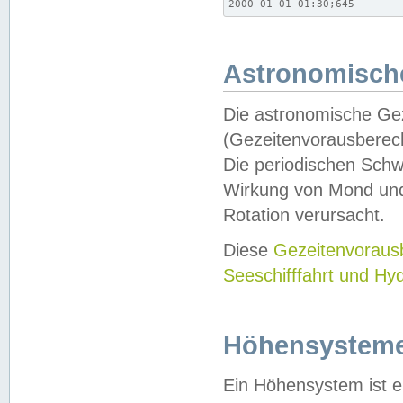
2000-01-01 01:30;645
Astronomische
Die astronomische Gez
(Gezeitenvorausberec
Die periodischen Schw
Wirkung von Mond und
Rotation verursacht.
Diese
Gezeitenvorau
Seeschifffahrt und Hy
Höhensystem
Ein Höhensystem ist e