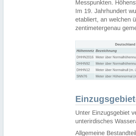
Messpunkten. Höhensy
Im 19. Jahrhundert wu
etabliert, an welchen 
zentimetergenau gem
Deutschland
Höhennetz
Bezeichnung
DHHN2016
Meter über Normalhöhennul
DHHN92
Meter über Normalhöhennul
DHHN12
Meter über Normalnull (m. 
SNN76
Meter über Höhennormal (m
Einzugsgebiet
Unter Einzugsgebiet v
unterirdisches Wasser
Allgemeine Bestandtei