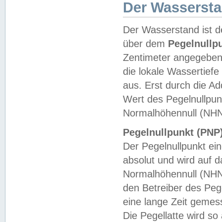
Der Wasserst
Der Wasserstand ist d
über dem
Pegelnullp
Zentimeter angegeben
die lokale Wassertie
aus. Erst durch die A
Wert des Pegelnullpun
Normalhöhennull (NHN
Pegelnullpunkt (PNP)
Der Pegelnullpunkt ei
absolut und wird auf
Normalhöhennull (NHN
den Betreiber des Pege
eine lange Zeit geme
Die Pegellatte wird s