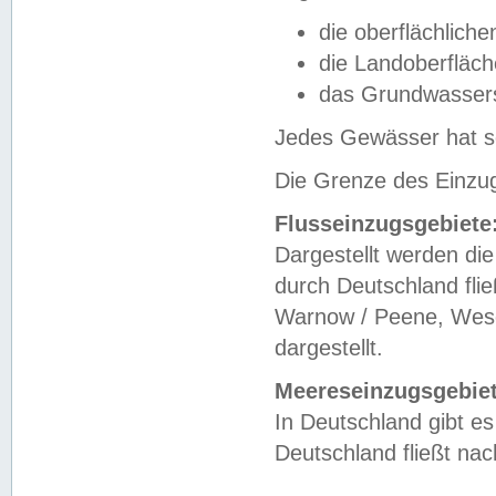
die oberflächlich
die Landoberfläc
das Grundwasser
Jedes Gewässer hat se
Die Grenze des Einzug
Flusseinzugsgebiete
Dargestellt werden die
durch Deutschland fli
Warnow / Peene, Weser
dargestellt.
Meereseinzugsgebiet
In Deutschland gibt 
Deutschland fließt n