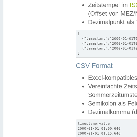
Zeitstempel im
IS
(Offset von MEZ
Dezimalpunkt als
[

  {"timestamp":"2000-01-01T0
  {"timestamp":"2000-01-01T0
  {"timestamp":"2000-01-01T0
]
CSV-Format
Excel-kompatibles
Vereinfachte Zeit
Sommerzeitumstel
Semikolon als Fel
Dezimalkomma (de
timestamp;value

2000-01-01 01:00;646

2000-01-01 01:15;646
