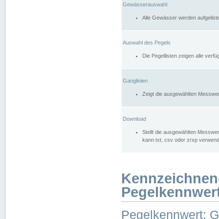
Gewässerauswahl
Alle Gewässer werden aufgelist
Auswahl des Pegels
Die Pegellisten zeigen alle ver
Ganglinien
Zeigt die ausgewählten Messwer
Download
Stellt die ausgewählten Messwer
kann txt, csv oder zrxp verwen
Kennzeichnen
Pegelkennwer
Pegelkennwert: 