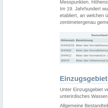
Messpunkten. Höhensy
Im 19. Jahrhundert wu
etabliert, an welchen 
zentimetergenau gem
Deutschland
Höhennetz
Bezeichnung
DHHN2016
Meter über Normalhöhennul
DHHN92
Meter über Normalhöhennul
DHHN12
Meter über Normalnull (m. 
SNN76
Meter über Höhennormal (m
Einzugsgebiet
Unter Einzugsgebiet v
unterirdisches Wasser
Allgemeine Bestandtei