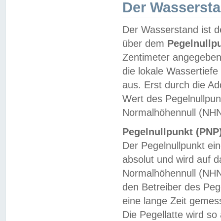
Der Wasserst
Der Wasserstand ist d
über dem
Pegelnullp
Zentimeter angegeben
die lokale Wassertie
aus. Erst durch die A
Wert des Pegelnullpun
Normalhöhennull (NHN
Pegelnullpunkt (PNP)
Der Pegelnullpunkt ei
absolut und wird auf
Normalhöhennull (NHN
den Betreiber des Pege
eine lange Zeit geme
Die Pegellatte wird s