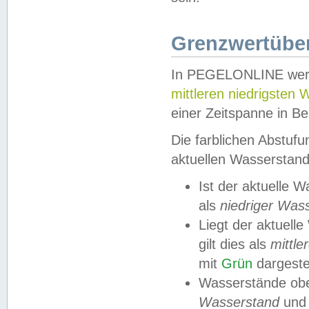
Grenzwertüber
In PEGELONLINE werde
mittleren niedrigsten
einer Zeitspanne in Be
Die farblichen Abstuf
aktuellen Wasserstand
Ist der aktuelle 
als
niedriger Was
Liegt der aktue
gilt dies als
mittle
mit
Grün
dargestel
Wasserstände obe
Wasserstand
und