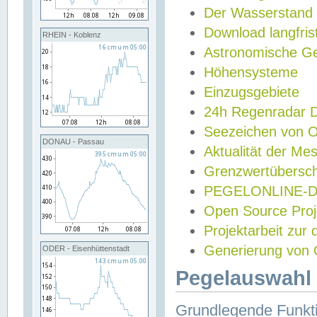
Der Wasserstand
Download langfris
RHEIN - Koblenz
Astronomische Gez
Höhensysteme
Einzugsgebiete
24h Regenradar
Seezeichen von 
DONAU - Passau
Aktualität der Me
Grenzwertübersch
PEGELONLINE-Di
Open Source Projek
Projektarbeit zur
Generierung von 
ODER - Eisenhüttenstadt
Pegelauswahl 
Grundlegende Funkti