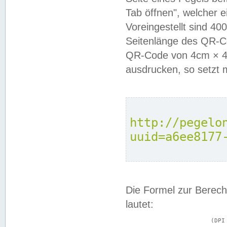
Tab öffnen", welcher 
Voreingestellt sind 4
Seitenlänge des QR-C
QR-Code von 4cm × 4c
ausdrucken, so setzt 
http://pegelo
uuid=a6ee8177
Die Formel zur Berech
lautet:
			(DPI × Druckkantenlänge in cm) ÷ 2,54 = Kantenlänge in Pixel
