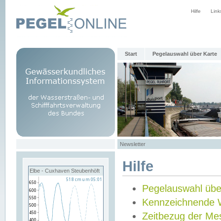
Hilfe
Link
Start
Pegelauswahl über Karte
Newsletter
Hilfe
Elbe - Cuxhaven Steubenhöft
Pegelauswahl übe
Kennzeichnende 
Zeitbezug der Me