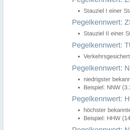
Stauziel I einer S
Pegelkennwert: Z
Stauziel II einer 
Pegelkennwert:
Verkehrsgesichert
Pegelkennwert:
niedrigster bekan
Beispiel: NNW (3
Pegelkennwert:
höchster bekannt
Beispiel: HHW (1
Pegelkennwert: 