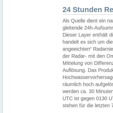
24 Stunden R
Als Quelle dient ein n
gleitende 24h-Aufsum
Dieser Layer enthält
handelt es sich um di
angeeichten“ Radarnie
der Radar- mit den O
Mittelung von Differe
Auflösung. Das Produk
Hochwasservorhersagez
räumlich hoch aufgelö
werden ca. 30 Minuten
UTC ist gegen 0130 UTC
stehen für die letzten