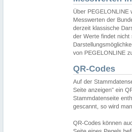
Über PEGELONLINE wer
Messwerten der Bundes
derzeit klassische Da
der Werte findet nicht 
Darstellungsmöglichkei
von PEGELONLINE zu 
QR-Codes
Auf der Stammdatensei
Seite anzeigen" ein Q
Stammdatenseite enthä
gescannt, so wird man
QR-Codes können auc
Seite eines Pegels be