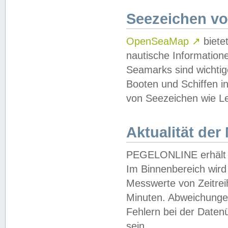
Seezeichen v
OpenSeaMap
↗
biete
nautische Information
Seamarks sind wichtig
Booten und Schiffen i
von Seezeichen wie Le
Aktualität der
PEGELONLINE erhält u
Im Binnenbereich wird 
Messwerte von Zeitreih
Minuten. Abweichungen
Fehlern bei der Daten
sein.