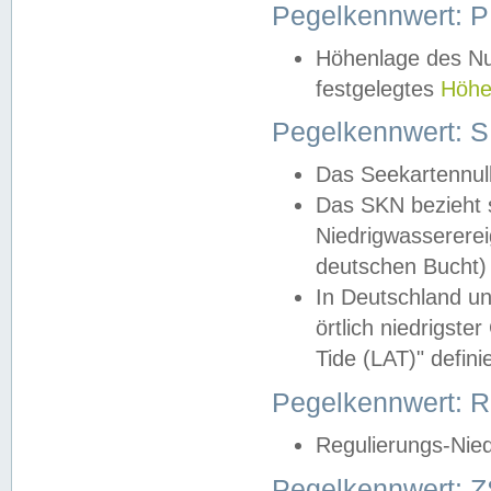
Pegelkennwert: 
Höhenlage des Nul
festgelegtes
Höhe
Pegelkennwert: 
Das Seekartennull
Das SKN bezieht s
Niedrigwassererei
deutschen Bucht) 
In Deutschland un
örtlich niedrigst
Tide (LAT)" definie
Pegelkennwert:
Regulierungs-Nie
Pegelkennwert: Z