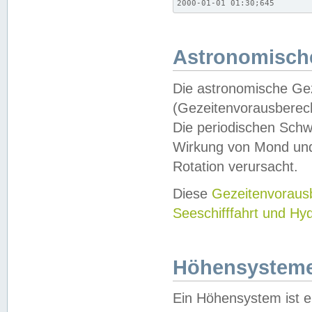
2000-01-01 01:30;645
Astronomische
Die astronomische Gez
(Gezeitenvorausberec
Die periodischen Schw
Wirkung von Mond und
Rotation verursacht.
Diese
Gezeitenvorau
Seeschifffahrt und Hy
Höhensystem
Ein Höhensystem ist e