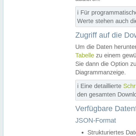
ℹ️ Für programmatisch
Werte stehen auch d
Zugriff auf die D
Um die Daten herunter
Tabelle
zu einem gewün
Sie dann die Option z
Diagrammanzeige.
ℹ️ Eine detaillierte
Schr
den gesamten Downlo
Verfügbare Daten
JSON-Format
Strukturiertes Da