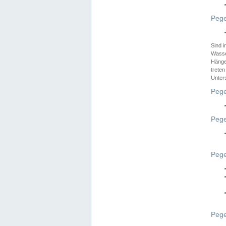
Pege
Sind 
Wasser
Hänge
treten
Unter
Pege
Pege
Pege
Pege