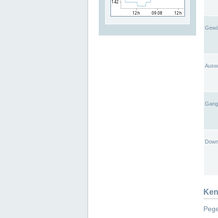
Gewä
Ausw
Gangl
Down
Ken
Pege