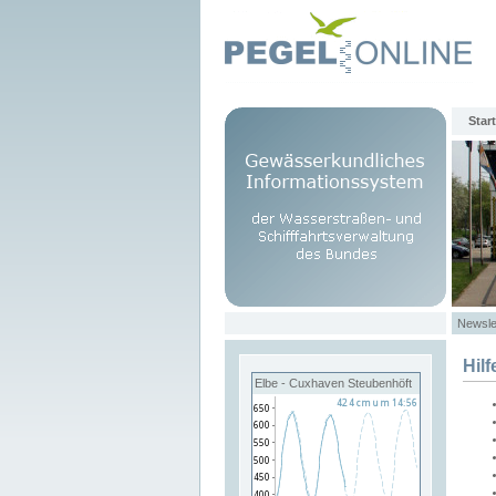
Start
Newsle
Hilf
Elbe - Cuxhaven Steubenhöft