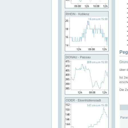
RHEIN - Koblenz
Peg
DONAU - Passau
Grund
über 
Ist Ja
ersche
Die Ze
ODER - Eisenhüttenstadt
Para