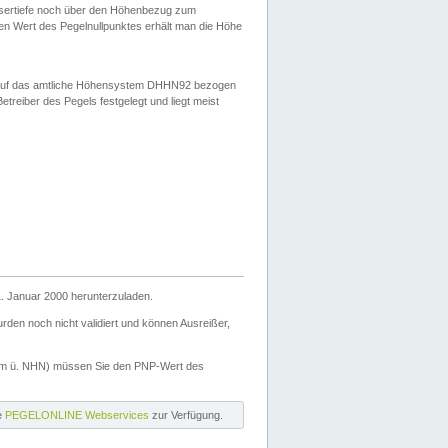
ssertiefe noch über den Höhenbezug zum
en Wert des Pegelnullpunktes erhält man die Höhe
d auf das amtliche Höhensystem DHHN92 bezogen
reiber des Pegels festgelegt und liegt meist
. Januar 2000 herunterzuladen.
den noch nicht validiert und können Ausreißer,
(m ü. NHN) müssen Sie den PNP-Wert des
ie
PEGELONLINE Webservices
zur Verfügung.