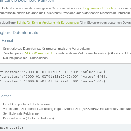
iff auf die Download-Funktion
e Daten herunterzuladen, navigieren Sie zunächst über die
Pegelauswahl-Tabelle
zu einem ge
datenseite finden Sie dann die Option zum Download der historischen Messdaten unterhalb
ne detaillierte
Schritt-für-Schritt-Anleitung mit Screenshots
führt Sie durch den gesamten Down
ügbare Datenformate
-Format
Strukturiertes Datenformat für programmatische Verarbeitung
Zeitstempel im
ISO 8601-Format
↗
mit vollständigen Zeitzoneninformation (Offset von 
Dezimalpunkt als Trennzeichen
"timestamp":"2000-01-01T01:00:00+01:00","value":646},

"timestamp":"2000-01-01T01:15:00+01:00","value":646},

"timestamp":"2000-01-01T01:30:00+01:00","value":645}

Format
Excel-kompatibles Tabellenformat
Vereinfachte Zeitstempeldarstellung in gesetzlicher Zeit (MEZ/MESZ mit Sommerzeitumstel
Semikolon als Feldtrenner
Dezimalkomma (deutsche Notation)
estamp;value
