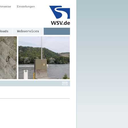
hinweise
Einstellungen
loads
Webservices