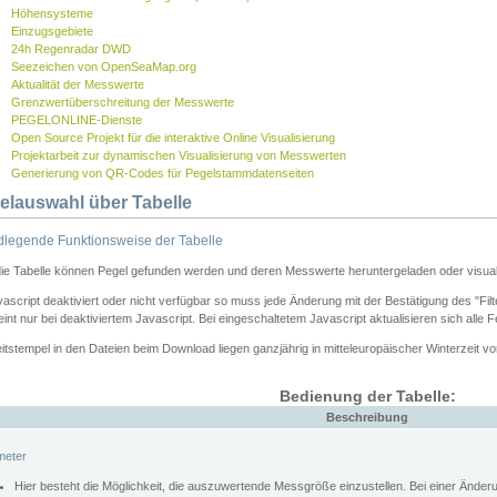
Höhensysteme
Einzugsgebiete
24h Regenradar DWD
Seezeichen von OpenSeaMap.org
Aktualität der Messwerte
Grenzwertüberschreitung der Messwerte
PEGELONLINE-Dienste
Open Source Projekt für die interaktive Online Visualisierung
Projektarbeit zur dynamischen Visualisierung von Messwerten
Generierung von QR-Codes für Pegelstammdatenseiten
elauswahl über Tabelle
legende Funktionsweise der Tabelle
die Tabelle können Pegel gefunden werden und deren Messwerte heruntergeladen oder visuali
vascript deaktiviert oder nicht verfügbar so muss jede Änderung mit der Bestätigung des "Filt
int nur bei deaktiviertem Javascript. Bei eingeschaltetem Javascript aktualisieren sich alle 
itstempel in den Dateien beim Download liegen ganzjährig in mitteleuropäischer Winterzeit vo
Bedienung der Tabelle:
Beschreibung
meter
Hier besteht die Möglichkeit, die auszuwertende Messgröße einzustellen. Bei einer Ände