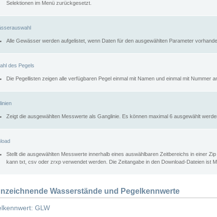
Selektionen im Menü zurückgesetzt.
sserauswahl
Alle Gewässer werden aufgelistet, wenn Daten für den ausgewählten Parameter vorhande
ahl des Pegels
Die Pegellisten zeigen alle verfügbaren Pegel einmal mit Namen und einmal mit Nummer a
inien
Zeigt die ausgewählten Messwerte als Ganglinie. Es können maximal 6 ausgewählt werde
load
Stellt die ausgewählten Messwerte innerhalb eines auswählbaren Zeitbereichs in einer Zi
kann txt, csv oder zrxp verwendet werden. Die Zeitangabe in den Download-Dateien ist 
nzeichnende Wasserstände und Pegelkennwerte
lkennwert: GLW