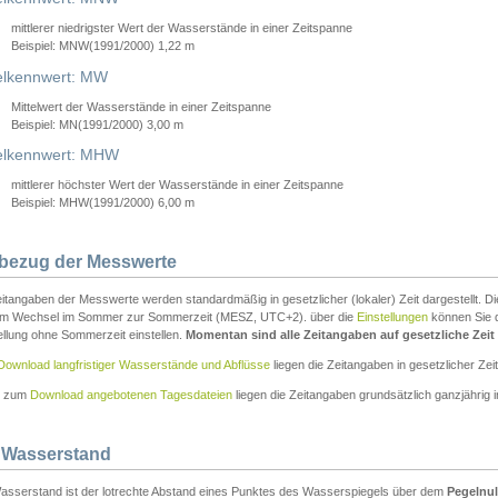
mittlerer niedrigster Wert der Wasserstände in einer Zeitspanne
Beispiel: MNW(1991/2000) 1,22 m
lkennwert: MW
Mittelwert der Wasserstände in einer Zeitspanne
Beispiel: MN(1991/2000) 3,00 m
elkennwert: MHW
mittlerer höchster Wert der Wasserstände in einer Zeitspanne
Beispiel: MHW(1991/2000) 6,00 m
tbezug der Messwerte
itangaben der Messwerte werden standardmäßig in gesetzlicher (lokaler) Zeit dargestellt. D
em Wechsel im Sommer zur Sommerzeit (MESZ, UTC+2). über die
Einstellungen
können Sie d
ellung ohne Sommerzeit einstellen.
Momentan sind alle Zeitangaben auf gesetzliche Zeit e
Download langfristiger Wasserstände und Abflüsse
liegen die Zeitangaben in gesetzlicher Zeit
n zum
Download angebotenen Tagesdateien
liegen die Zeitangaben grundsätzlich ganzjährig in
 Wasserstand
asserstand ist der lotrechte Abstand eines Punktes des Wasserspiegels über dem
Pegelnul