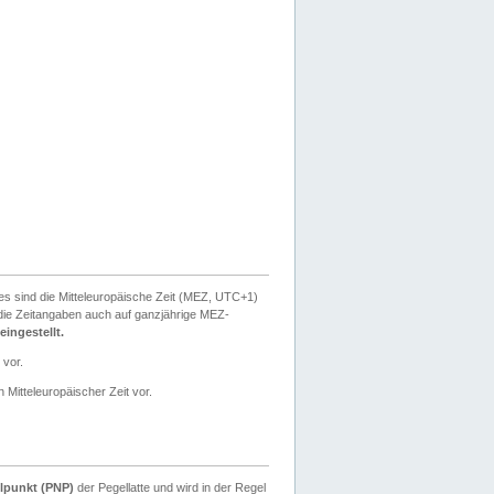
ies sind die Mitteleuropäische Zeit (MEZ, UTC+1)
ie Zeitangaben auch auf ganzjährige MEZ-
ingestellt.
 vor.
 Mitteleuropäischer Zeit vor.
lpunkt (PNP)
der Pegellatte und wird in der Regel