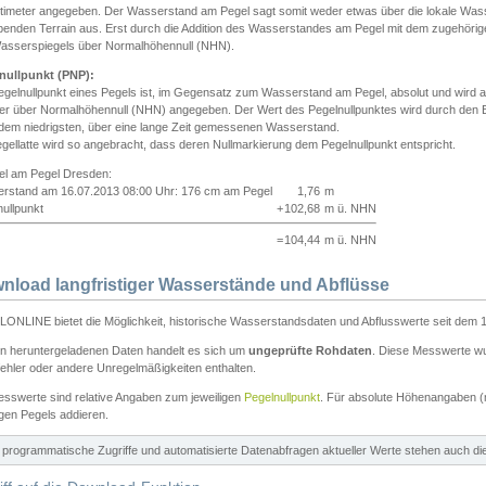
ntimeter angegeben. Der Wasserstand am Pegel sagt somit weder etwas über die lokale Wa
enden Terrain aus. Erst durch die Addition des Wasserstandes am Pegel mit dem zugehörig
asserspiegels über Normalhöhennull (NHN).
nullpunkt (PNP):
egelnullpunkt eines Pegels ist, im Gegensatz zum Wasserstand am Pegel, absolut und wir
ter über Normalhöhennull (NHN) angegeben. Der Wert des Pegelnullpunktes wird durch den Bet
 dem niedrigsten, über eine lange Zeit gemessenen Wasserstand.
gellatte wird so angebracht, dass deren Nullmarkierung dem Pegelnullpunkt entspricht.
iel am Pegel Dresden:
rstand am 16.07.2013 08:00 Uhr: 176 cm am Pegel
1,76
m
ullpunkt
+
102,68
m ü. NHN
=
104,44
m ü. NHN
nload langfristiger Wasserstände und Abflüsse
ONLINE bietet die Möglichkeit, historische Wasserstandsdaten und Abflusswerte seit dem 1
en heruntergeladenen Daten handelt es sich um
ungeprüfte Rohdaten
. Diese Messwerte wur
ehler oder andere Unregelmäßigkeiten enthalten.
esswerte sind relative Angaben zum jeweiligen
Pegelnullpunkt
. Für absolute Höhenangaben 
igen Pegels addieren.
ür programmatische Zugriffe und automatisierte Datenabfragen aktueller Werte stehen auch d