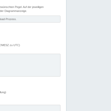
wünschten Pegel. Auf der jeweiligen
 der Diagrammanzeige.
load-Prozess.
MEZ/MESZ zu UTC)
lung)