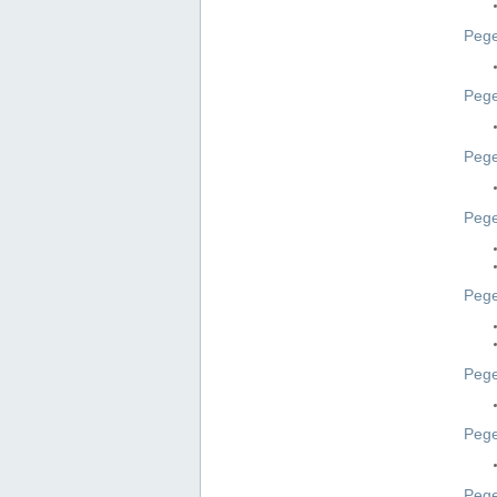
Pege
Pege
Peg
Pege
Pege
Pege
Pege
Peg