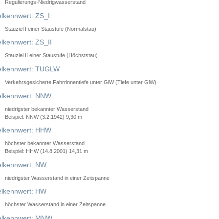
Regulierungs-Niedrigwasserstand
lkennwert: ZS_I
Stauziel I einer Staustufe (Normalstau)
lkennwert: ZS_II
Stauziel II einer Staustufe (Höchststau)
elkennwert: TUGLW
Verkehrsgesicherte Fahrrinnentiefe unter GlW (Tiefe unter GlW)
lkennwert: NNW
niedrigster bekannter Wasserstand
Beispiel: NNW (3.2.1942) 9,30 m
lkennwert: HHW
höchster bekannter Wasserstand
Beispiel: HHW (14.8.2001) 14,31 m
lkennwert: NW
niedrigster Wasserstand in einer Zeitspanne
lkennwert: HW
höchster Wasserstand in einer Zeitspanne
elkennwert: MNW