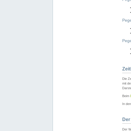
Pege
Peg
Zei
Die Ze
mit d
Darst
Beim
In de
Der
Der W