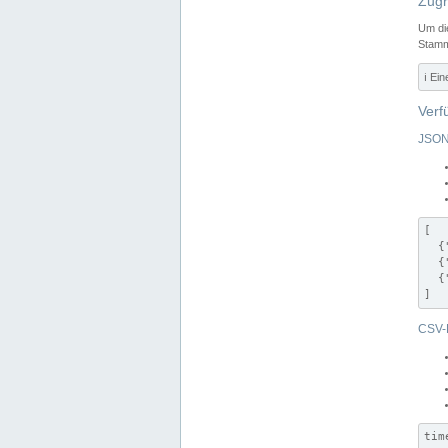
Zugr
Um di
Stamm
ℹ️ Ei
Verf
JSON
[

  {
  {
  {
]
CSV-
tim