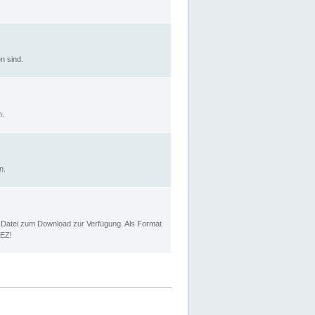
n sind.
n.
n.
p Datei zum Download zur Verfügung. Als Format
MEZ!