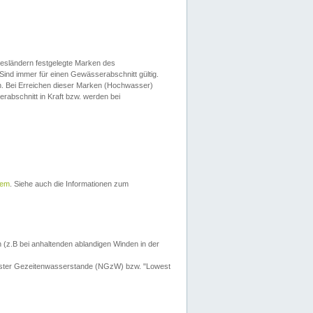
esländern festgelegte Marken des
Sind immer für einen Gewässerabschnitt gültig.
. Bei Erreichen dieser Marken (Hochwasser)
erabschnitt in Kraft bzw. werden bei
tem
. Siehe auch die Informationen zum
 (z.B bei anhaltenden ablandigen Winden in der
drigster Gezeitenwasserstande (NGzW) bzw. "Lowest