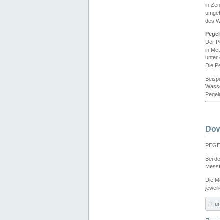
in Ze
umgeb
des W
Pegel
Der P
in Me
unter
Die Pe
Beisp
Wasse
Pegeln
Dow
PEGEL
Bei d
Messf
Die M
jeweil
ℹ️ F