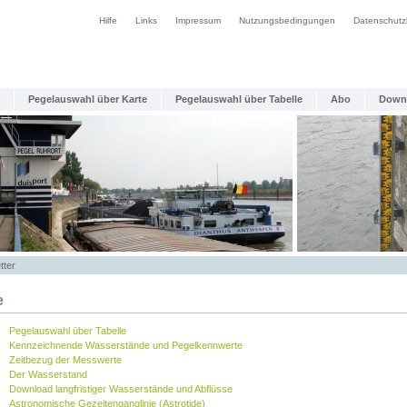
Hilfe
Links
Impressum
Nutzungsbedingungen
Datenschutz
Pegelauswahl über Karte
Pegelauswahl über Tabelle
Abo
Down
tter
e
Pegelauswahl über Tabelle
Kennzeichnende Wasserstände und Pegelkennwerte
Zeitbezug der Messwerte
Der Wasserstand
Download langfristiger Wasserstände und Abflüsse
Astronomische Gezeitenganglinie (Astrotide)