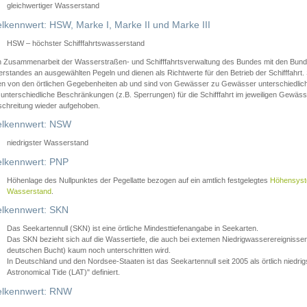
gleichwertiger Wasserstand
lkennwert: HSW, Marke I, Marke II und Marke III
HSW – höchster Schifffahrtswasserstand
in Zusammenarbeit der Wasserstraßen- und Schifffahrtsverwaltung des Bundes mit den Bund
standes an ausgewählten Pegeln und dienen als Richtwerte für den Betrieb der Schifffahrt. 
n von den örtlichen Gegebenheiten ab und sind von Gewässer zu Gewässer unterschiedlich
 unterschiedliche Beschränkungen (z.B. Sperrungen) für die Schifffahrt im jeweiligen Gewäss
schreitung wieder aufgehoben.
lkennwert: NSW
niedrigster Wasserstand
lkennwert: PNP
Höhenlage des Nullpunktes der Pegellatte bezogen auf ein amtlich festgelegtes
Höhensys
Wasserstand
.
lkennwert: SKN
Das Seekartennull (SKN) ist eine örtliche Mindesttiefenangabe in Seekarten.
Das SKN bezieht sich auf die Wassertiefe, die auch bei extemen Niedrigwasserereignissen
deutschen Bucht) kaum noch unterschritten wird.
In Deutschland und den Nordsee-Staaten ist das Seekartennull seit 2005 als örtlich nie
Astronomical Tide (LAT)" definiert.
lkennwert: RNW