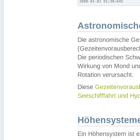
2000-01-01 01:30;645
Astronomische
Die astronomische Gez
(Gezeitenvorausberec
Die periodischen Schw
Wirkung von Mond und
Rotation verursacht.
Diese
Gezeitenvorau
Seeschifffahrt und Hy
Höhensystem
Ein Höhensystem ist e