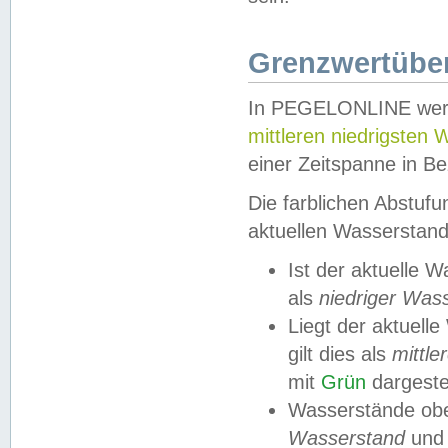
Grenzwertüber
In PEGELONLINE werde
mittleren niedrigsten
einer Zeitspanne in Be
Die farblichen Abstuf
aktuellen Wasserstand
Ist der aktuelle 
als
niedriger Was
Liegt der aktue
gilt dies als
mittle
mit
Grün
dargestel
Wasserstände obe
Wasserstand
und