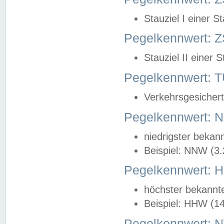
Stauziel I einer S
Pegelkennwert: Z
Stauziel II einer 
Pegelkennwert:
Verkehrsgesichert
Pegelkennwert:
niedrigster bekan
Beispiel: NNW (3
Pegelkennwert:
höchster bekannt
Beispiel: HHW (1
Pegelkennwert: 