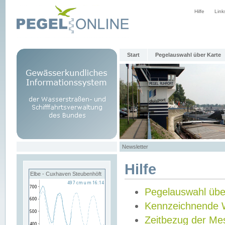
Hilfe
Link
Start
Pegelauswahl über Karte
Newsletter
Hilfe
Elbe - Cuxhaven Steubenhöft
Pegelauswahl übe
Kennzeichnende 
Zeitbezug der Me