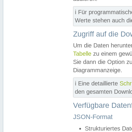
ℹ️ Für programmatisch
Werte stehen auch d
Zugriff auf die D
Um die Daten herunter
Tabelle
zu einem gewün
Sie dann die Option z
Diagrammanzeige.
ℹ️ Eine detaillierte
Schr
den gesamten Downlo
Verfügbare Daten
JSON-Format
Strukturiertes Da