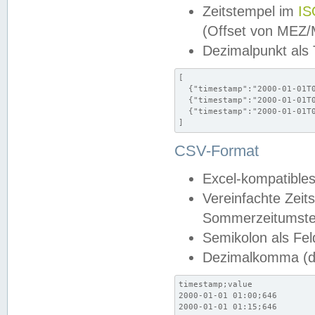
Zeitstempel im
IS
(Offset von MEZ
Dezimalpunkt als
[

  {"timestamp":"2000-01-01T0
  {"timestamp":"2000-01-01T0
  {"timestamp":"2000-01-01T0
]
CSV-Format
Excel-kompatibles
Vereinfachte Zeit
Sommerzeitumstel
Semikolon als Fel
Dezimalkomma (de
timestamp;value

2000-01-01 01:00;646

2000-01-01 01:15;646
