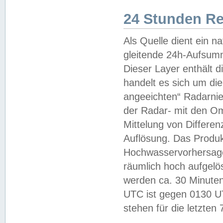
24 Stunden R
Als Quelle dient ein n
gleitende 24h-Aufsum
Dieser Layer enthält
handelt es sich um di
angeeichten“ Radarnie
der Radar- mit den O
Mittelung von Differe
Auflösung. Das Produk
Hochwasservorhersagez
räumlich hoch aufgelö
werden ca. 30 Minuten
UTC ist gegen 0130 UTC
stehen für die letzten