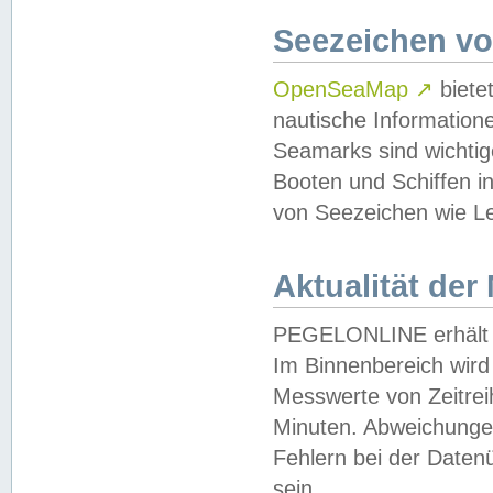
Seezeichen v
OpenSeaMap
↗
biete
nautische Information
Seamarks sind wichtig
Booten und Schiffen i
von Seezeichen wie Le
Aktualität der
PEGELONLINE erhält u
Im Binnenbereich wird 
Messwerte von Zeitreih
Minuten. Abweichungen
Fehlern bei der Daten
sein.