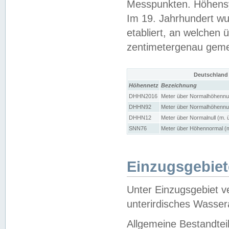
Messpunkten. Höhensy
Im 19. Jahrhundert wu
etabliert, an welchen 
zentimetergenau gem
Deutschland
Höhennetz
Bezeichnung
DHHN2016
Meter über Normalhöhennul
DHHN92
Meter über Normalhöhennul
DHHN12
Meter über Normalnull (m. 
SNN76
Meter über Höhennormal (m
Einzugsgebiet
Unter Einzugsgebiet v
unterirdisches Wasser
Allgemeine Bestandtei