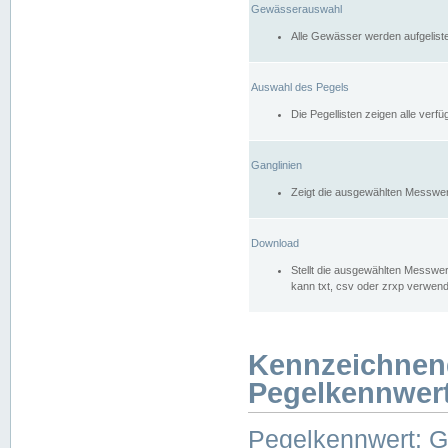
Gewässerauswahl
Alle Gewässer werden aufgelist
Auswahl des Pegels
Die Pegellisten zeigen alle ver
Ganglinien
Zeigt die ausgewählten Messwer
Download
Stellt die ausgewählten Messwer
kann txt, csv oder zrxp verwen
Kennzeichnen
Pegelkennwer
Pegelkennwert: 