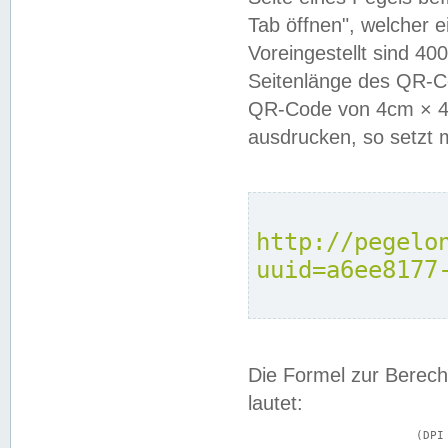
Tab öffnen", welcher 
Voreingestellt sind 4
Seitenlänge des QR-C
QR-Code von 4cm × 4c
ausdrucken, so setzt 
http://pegelo
uuid=a6ee8177
Die Formel zur Berech
lautet:
			(DPI × Druckkantenlänge in cm) ÷ 2,54 = Kantenlänge in Pixel
