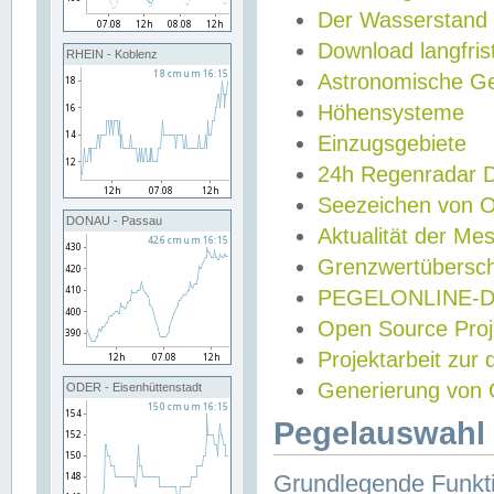
Der Wasserstand
Download langfris
RHEIN - Koblenz
Astronomische Gez
Höhensysteme
Einzugsgebiete
24h Regenradar
Seezeichen von 
DONAU - Passau
Aktualität der Me
Grenzwertübersch
PEGELONLINE-Di
Open Source Projek
Projektarbeit zur
Generierung von 
ODER - Eisenhüttenstadt
Pegelauswahl 
Grundlegende Funkti