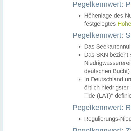
Pegelkennwert: 
Höhenlage des Nul
festgelegtes
Höhe
Pegelkennwert: 
Das Seekartennull
Das SKN bezieht s
Niedrigwassererei
deutschen Bucht) 
In Deutschland un
örtlich niedrigst
Tide (LAT)" definie
Pegelkennwert:
Regulierungs-Nie
Pegelkennwert: Z