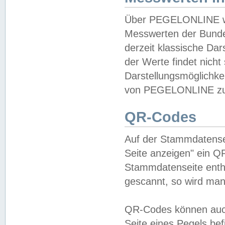
Über PEGELONLINE wer
Messwerten der Bundes
derzeit klassische Da
der Werte findet nicht 
Darstellungsmöglichkei
von PEGELONLINE zu 
QR-Codes
Auf der Stammdatensei
Seite anzeigen" ein Q
Stammdatenseite enthä
gescannt, so wird man
QR-Codes können auc
Seite eines Pegels be