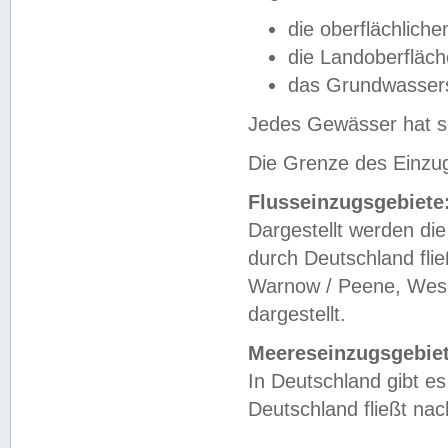
die oberflächlich
die Landoberfläc
das Grundwasser
Jedes Gewässer hat se
Die Grenze des Einzug
Flusseinzugsgebiete
Dargestellt werden die
durch Deutschland fli
Warnow / Peene, Weser
dargestellt.
Meereseinzugsgebiet
In Deutschland gibt 
Deutschland fließt n