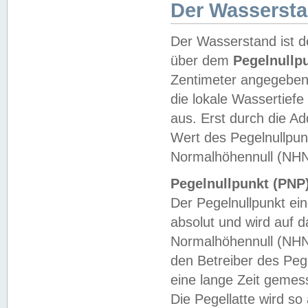
Der Wasserst
Der Wasserstand ist d
über dem
Pegelnullp
Zentimeter angegeben
die lokale Wassertie
aus. Erst durch die A
Wert des Pegelnullpun
Normalhöhennull (NHN
Pegelnullpunkt (PNP)
Der Pegelnullpunkt ei
absolut und wird auf
Normalhöhennull (NHN
den Betreiber des Pege
eine lange Zeit geme
Die Pegellatte wird s