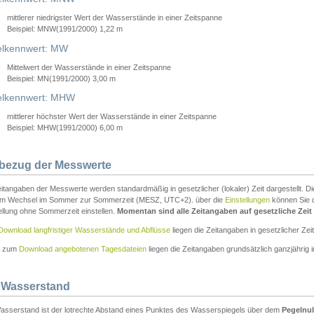
mittlerer niedrigster Wert der Wasserstände in einer Zeitspanne
Beispiel: MNW(1991/2000) 1,22 m
lkennwert: MW
Mittelwert der Wasserstände in einer Zeitspanne
Beispiel: MN(1991/2000) 3,00 m
elkennwert: MHW
mittlerer höchster Wert der Wasserstände in einer Zeitspanne
Beispiel: MHW(1991/2000) 6,00 m
tbezug der Messwerte
itangaben der Messwerte werden standardmäßig in gesetzlicher (lokaler) Zeit dargestellt. D
em Wechsel im Sommer zur Sommerzeit (MESZ, UTC+2). über die
Einstellungen
können Sie d
ellung ohne Sommerzeit einstellen.
Momentan sind alle Zeitangaben auf gesetzliche Zeit e
Download langfristiger Wasserstände und Abflüsse
liegen die Zeitangaben in gesetzlicher Zeit
n zum
Download angebotenen Tagesdateien
liegen die Zeitangaben grundsätzlich ganzjährig in
 Wasserstand
asserstand ist der lotrechte Abstand eines Punktes des Wasserspiegels über dem
Pegelnul