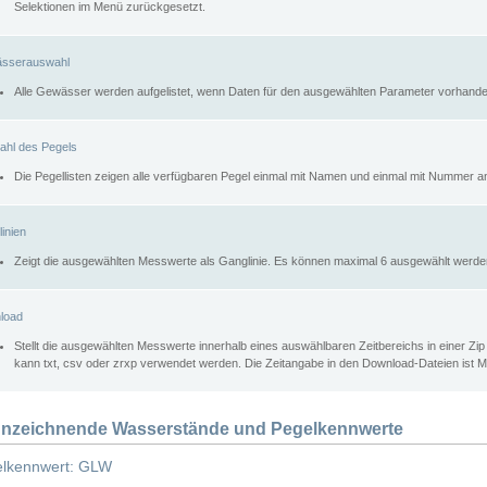
Selektionen im Menü zurückgesetzt.
sserauswahl
Alle Gewässer werden aufgelistet, wenn Daten für den ausgewählten Parameter vorhande
ahl des Pegels
Die Pegellisten zeigen alle verfügbaren Pegel einmal mit Namen und einmal mit Nummer a
inien
Zeigt die ausgewählten Messwerte als Ganglinie. Es können maximal 6 ausgewählt werde
load
Stellt die ausgewählten Messwerte innerhalb eines auswählbaren Zeitbereichs in einer Zi
kann txt, csv oder zrxp verwendet werden. Die Zeitangabe in den Download-Dateien ist 
nzeichnende Wasserstände und Pegelkennwerte
lkennwert: GLW