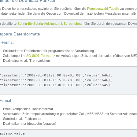
iff auf die Download-Funktion
e Daten herunterzuladen, navigieren Sie zunächst über die
Pegelauswahl-Tabelle
zu einem ge
datenseite finden Sie dann die Option zum Download der historischen Messdaten unterhalb
ne detaillierte
Schritt-für-Schritt-Anleitung mit Screenshots
führt Sie durch den gesamten Down
ügbare Datenformate
-Format
Strukturiertes Datenformat für programmatische Verarbeitung
Zeitstempel im
ISO 8601-Format
↗
mit vollständigen Zeitzoneninformation (Offset von 
Dezimalpunkt als Trennzeichen
"timestamp":"2000-01-01T01:00:00+01:00","value":646},

"timestamp":"2000-01-01T01:15:00+01:00","value":646},

"timestamp":"2000-01-01T01:30:00+01:00","value":645}

Format
Excel-kompatibles Tabellenformat
Vereinfachte Zeitstempeldarstellung in gesetzlicher Zeit (MEZ/MESZ mit Sommerzeitumstel
Semikolon als Feldtrenner
Dezimalkomma (deutsche Notation)
estamp;value
