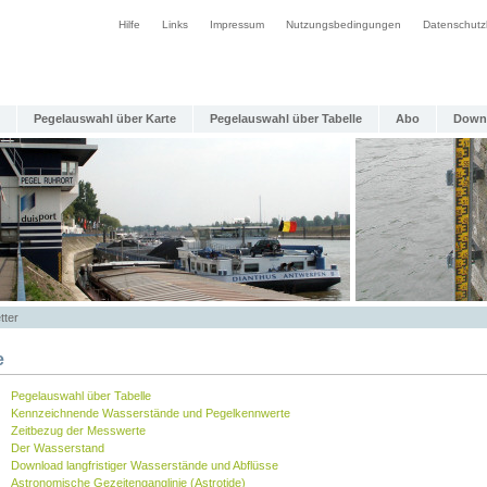
Hilfe
Links
Impressum
Nutzungsbedingungen
Datenschutz
Pegelauswahl über Karte
Pegelauswahl über Tabelle
Abo
Down
tter
e
Pegelauswahl über Tabelle
Kennzeichnende Wasserstände und Pegelkennwerte
Zeitbezug der Messwerte
Der Wasserstand
Download langfristiger Wasserstände und Abflüsse
Astronomische Gezeitenganglinie (Astrotide)