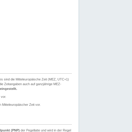
ies sind die Mitteleuropäische Zeit (MEZ, UTC+1)
ie Zeitangaben auch auf ganzjährige MEZ-
ingestellt.
 vor.
 Mitteleuropäischer Zeit vor.
lpunkt (PNP)
der Pegellatte und wird in der Regel