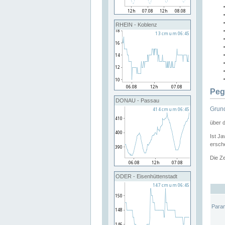
RHEIN - Koblenz
Peg
DONAU - Passau
Grund
über 
Ist Ja
ersche
Die Ze
ODER - Eisenhüttenstadt
Para