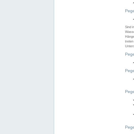
Pege
Sind 
Wasser
Hänge
treten
Unter
Pege
Pege
Pege
Pege