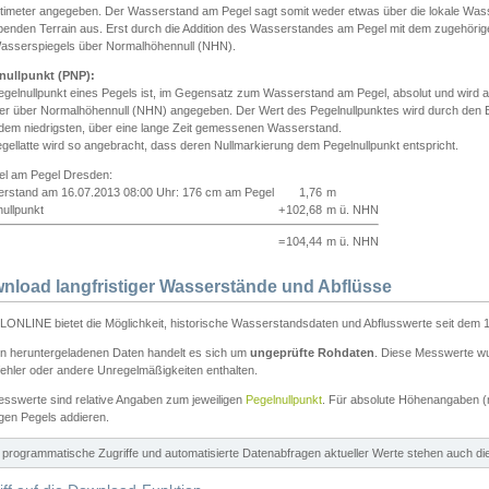
ntimeter angegeben. Der Wasserstand am Pegel sagt somit weder etwas über die lokale Wa
enden Terrain aus. Erst durch die Addition des Wasserstandes am Pegel mit dem zugehörig
asserspiegels über Normalhöhennull (NHN).
nullpunkt (PNP):
egelnullpunkt eines Pegels ist, im Gegensatz zum Wasserstand am Pegel, absolut und wir
ter über Normalhöhennull (NHN) angegeben. Der Wert des Pegelnullpunktes wird durch den Bet
 dem niedrigsten, über eine lange Zeit gemessenen Wasserstand.
gellatte wird so angebracht, dass deren Nullmarkierung dem Pegelnullpunkt entspricht.
iel am Pegel Dresden:
rstand am 16.07.2013 08:00 Uhr: 176 cm am Pegel
1,76
m
ullpunkt
+
102,68
m ü. NHN
=
104,44
m ü. NHN
nload langfristiger Wasserstände und Abflüsse
ONLINE bietet die Möglichkeit, historische Wasserstandsdaten und Abflusswerte seit dem 1
en heruntergeladenen Daten handelt es sich um
ungeprüfte Rohdaten
. Diese Messwerte wur
ehler oder andere Unregelmäßigkeiten enthalten.
esswerte sind relative Angaben zum jeweiligen
Pegelnullpunkt
. Für absolute Höhenangaben 
igen Pegels addieren.
ür programmatische Zugriffe und automatisierte Datenabfragen aktueller Werte stehen auch d