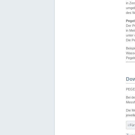
in Ze
umgeb
des W
Pegel
Der P
in Me
unter
Die Pe
Beisp
Wasse
Pegeln
Dow
PEGEL
Bei d
Messf
Die M
jeweil
ℹ️ F