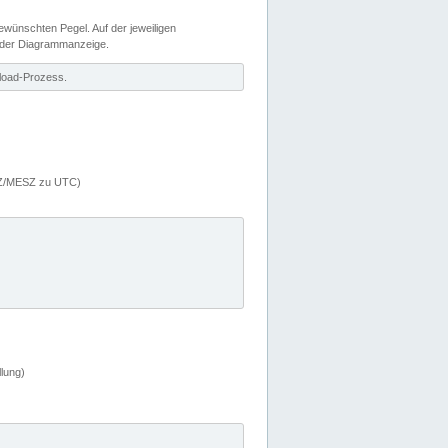
wünschten Pegel. Auf der jeweiligen
 der Diagrammanzeige.
load-Prozess.
MEZ/MESZ zu UTC)
lung)