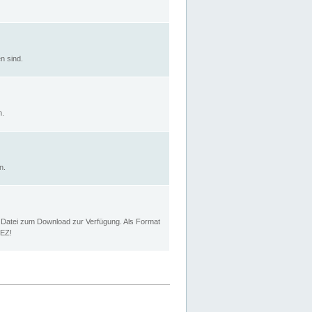
n sind.
n.
n.
p Datei zum Download zur Verfügung. Als Format
MEZ!