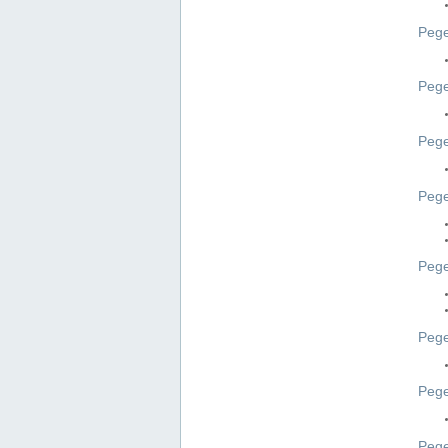
Pege
Pege
Peg
Pege
Pege
Pege
Pege
Peg