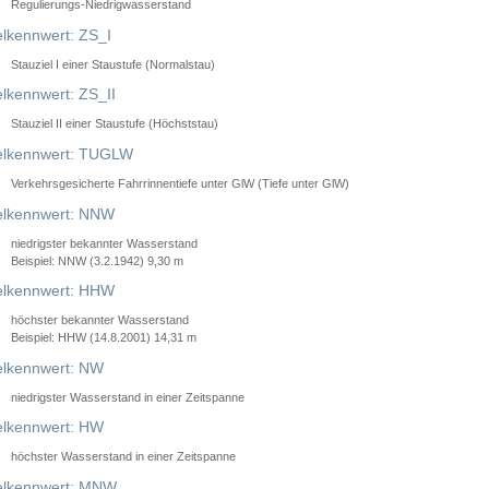
Regulierungs-Niedrigwasserstand
lkennwert: ZS_I
Stauziel I einer Staustufe (Normalstau)
lkennwert: ZS_II
Stauziel II einer Staustufe (Höchststau)
elkennwert: TUGLW
Verkehrsgesicherte Fahrrinnentiefe unter GlW (Tiefe unter GlW)
lkennwert: NNW
niedrigster bekannter Wasserstand
Beispiel: NNW (3.2.1942) 9,30 m
lkennwert: HHW
höchster bekannter Wasserstand
Beispiel: HHW (14.8.2001) 14,31 m
lkennwert: NW
niedrigster Wasserstand in einer Zeitspanne
lkennwert: HW
höchster Wasserstand in einer Zeitspanne
elkennwert: MNW