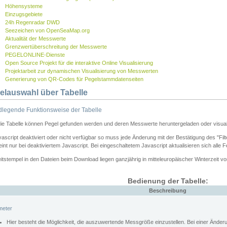
Höhensysteme
Einzugsgebiete
24h Regenradar DWD
Seezeichen von OpenSeaMap.org
Aktualität der Messwerte
Grenzwertüberschreitung der Messwerte
PEGELONLINE-Dienste
Open Source Projekt für die interaktive Online Visualisierung
Projektarbeit zur dynamischen Visualisierung von Messwerten
Generierung von QR-Codes für Pegelstammdatenseiten
elauswahl über Tabelle
legende Funktionsweise der Tabelle
die Tabelle können Pegel gefunden werden und deren Messwerte heruntergeladen oder visuali
vascript deaktiviert oder nicht verfügbar so muss jede Änderung mit der Bestätigung des "Filt
int nur bei deaktiviertem Javascript. Bei eingeschaltetem Javascript aktualisieren sich alle 
itstempel in den Dateien beim Download liegen ganzjährig in mitteleuropäischer Winterzeit vo
Bedienung der Tabelle:
Beschreibung
meter
Hier besteht die Möglichkeit, die auszuwertende Messgröße einzustellen. Bei einer Ände