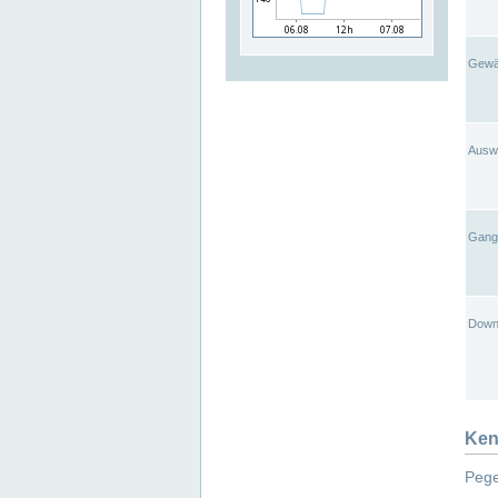
Gewä
Ausw
Gangl
Down
Ken
Pege