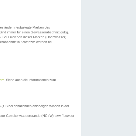
esländern festgelegte Marken des
Sind immer für einen Gewässerabschnitt gültig.
. Bei Erreichen dieser Marken (Hochwasser)
erabschnitt in Kraft bzw. werden bei
tem
. Siehe auch die Informationen zum
 (z.B bei anhaltenden ablandigen Winden in der
drigster Gezeitenwasserstande (NGzW) bzw. "Lowest