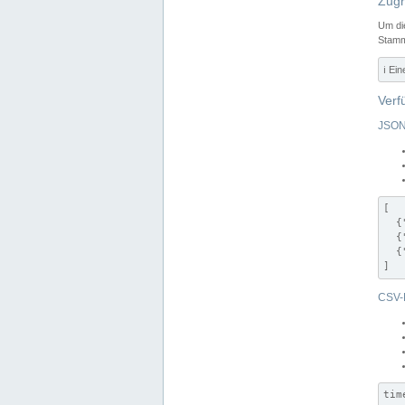
Zugr
Um di
Stamm
ℹ️ Ei
Verf
JSON
[

  {
  {
  {
]
CSV-
tim