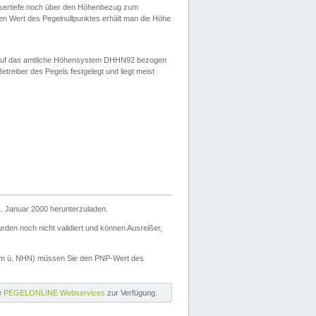
ssertiefe noch über den Höhenbezug zum
en Wert des Pegelnullpunktes erhält man die Höhe
d auf das amtliche Höhensystem DHHN92 bezogen
reiber des Pegels festgelegt und liegt meist
. Januar 2000 herunterzuladen.
den noch nicht validiert und können Ausreißer,
(m ü. NHN) müssen Sie den PNP-Wert des
ie
PEGELONLINE Webservices
zur Verfügung.