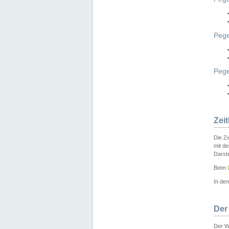
Pege
Peg
Zei
Die Ze
mit d
Darst
Beim
In de
Der
Der W