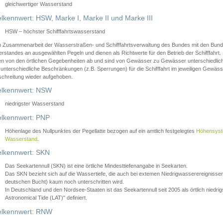
gleichwertiger Wasserstand
lkennwert: HSW, Marke I, Marke II und Marke III
HSW – höchster Schifffahrtswasserstand
in Zusammenarbeit der Wasserstraßen- und Schifffahrtsverwaltung des Bundes mit den Bund
standes an ausgewählten Pegeln und dienen als Richtwerte für den Betrieb der Schifffahrt. 
n von den örtlichen Gegebenheiten ab und sind von Gewässer zu Gewässer unterschiedlich
 unterschiedliche Beschränkungen (z.B. Sperrungen) für die Schifffahrt im jeweiligen Gewäss
schreitung wieder aufgehoben.
lkennwert: NSW
niedrigster Wasserstand
lkennwert: PNP
Höhenlage des Nullpunktes der Pegellatte bezogen auf ein amtlich festgelegtes
Höhensys
Wasserstand
.
lkennwert: SKN
Das Seekartennull (SKN) ist eine örtliche Mindesttiefenangabe in Seekarten.
Das SKN bezieht sich auf die Wassertiefe, die auch bei extemen Niedrigwasserereignissen
deutschen Bucht) kaum noch unterschritten wird.
In Deutschland und den Nordsee-Staaten ist das Seekartennull seit 2005 als örtlich nie
Astronomical Tide (LAT)" definiert.
lkennwert: RNW