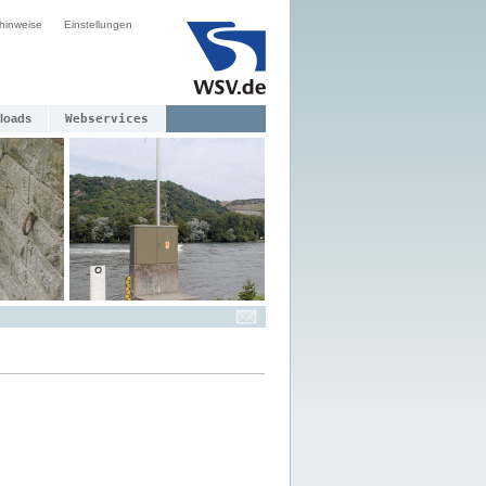
hinweise
Einstellungen
loads
Webservices