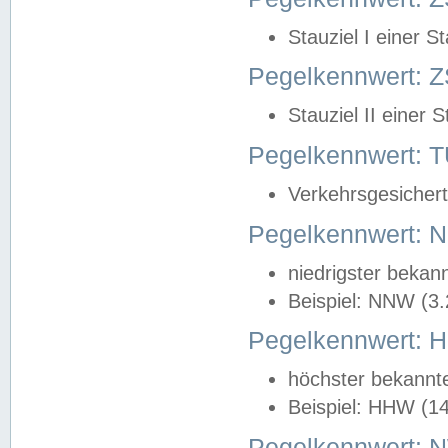
Stauziel I einer S
Pegelkennwert: Z
Stauziel II einer 
Pegelkennwert:
Verkehrsgesichert
Pegelkennwert:
niedrigster bekan
Beispiel: NNW (3
Pegelkennwert:
höchster bekannt
Beispiel: HHW (1
Pegelkennwert: 