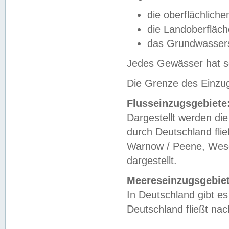
die oberflächlich
die Landoberfläc
das Grundwasser
Jedes Gewässer hat se
Die Grenze des Einzug
Flusseinzugsgebiete
Dargestellt werden die
durch Deutschland fli
Warnow / Peene, Weser
dargestellt.
Meereseinzugsgebiet
In Deutschland gibt 
Deutschland fließt n