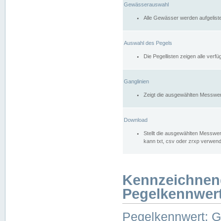
Gewässerauswahl
Alle Gewässer werden aufgelist
Auswahl des Pegels
Die Pegellisten zeigen alle ver
Ganglinien
Zeigt die ausgewählten Messwer
Download
Stellt die ausgewählten Messwer
kann txt, csv oder zrxp verwen
Kennzeichnen
Pegelkennwer
Pegelkennwert: 