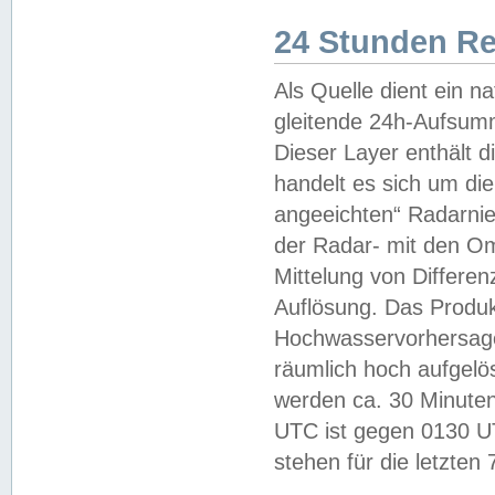
24 Stunden R
Als Quelle dient ein n
gleitende 24h-Aufsum
Dieser Layer enthält
handelt es sich um di
angeeichten“ Radarnie
der Radar- mit den O
Mittelung von Differe
Auflösung. Das Produk
Hochwasservorhersagez
räumlich hoch aufgelö
werden ca. 30 Minuten
UTC ist gegen 0130 UTC
stehen für die letzten