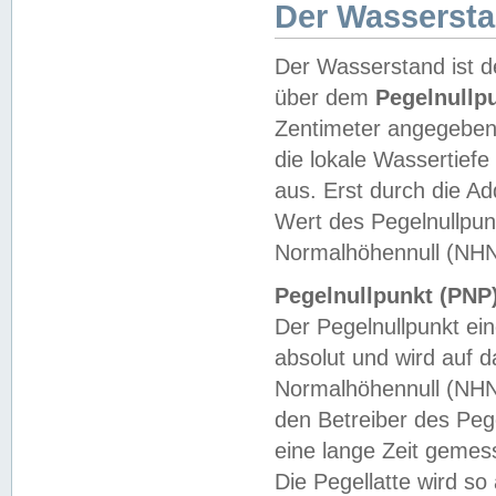
Der Wasserst
Der Wasserstand ist d
über dem
Pegelnullp
Zentimeter angegeben
die lokale Wassertie
aus. Erst durch die A
Wert des Pegelnullpun
Normalhöhennull (NHN
Pegelnullpunkt (PNP)
Der Pegelnullpunkt ei
absolut und wird auf
Normalhöhennull (NHN
den Betreiber des Pege
eine lange Zeit geme
Die Pegellatte wird s