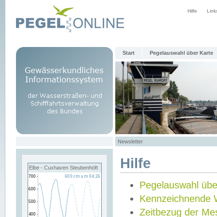
Hilfe
Link
Start
Pegelauswahl über Karte
Newsletter
Hilfe
Elbe - Cuxhaven Steubenhöft
Pegelauswahl übe
Kennzeichnende 
Zeitbezug der Me