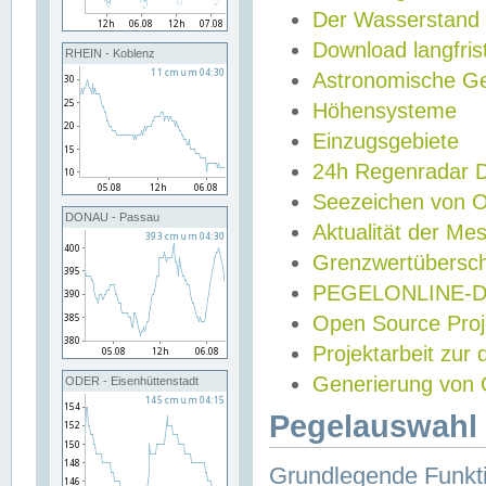
Der Wasserstand
Download langfris
RHEIN - Koblenz
Astronomische Gez
Höhensysteme
Einzugsgebiete
24h Regenradar
Seezeichen von 
DONAU - Passau
Aktualität der Me
Grenzwertübersch
PEGELONLINE-Di
Open Source Projek
Projektarbeit zur
Generierung von 
ODER - Eisenhüttenstadt
Pegelauswahl 
Grundlegende Funkti