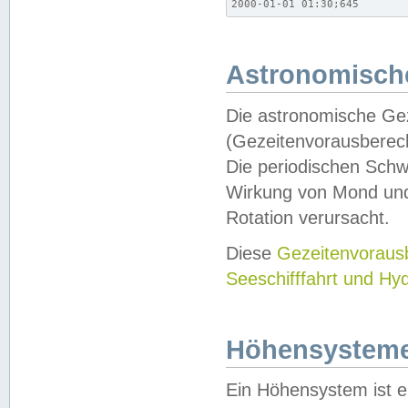
2000-01-01 01:30;645
Astronomische
Die astronomische Gez
(Gezeitenvorausberec
Die periodischen Schw
Wirkung von Mond und
Rotation verursacht.
Diese
Gezeitenvorau
Seeschifffahrt und Hy
Höhensystem
Ein Höhensystem ist e