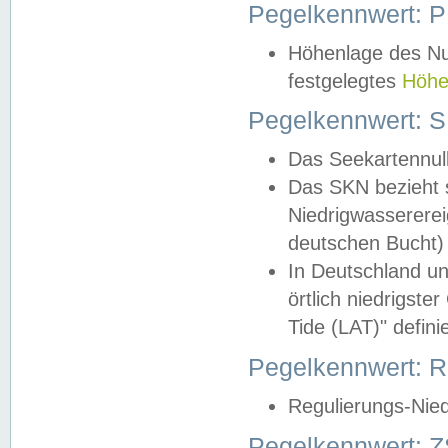
Pegelkennwert: 
Höhenlage des Nul
festgelegtes
Höhe
Pegelkennwert: 
Das Seekartennull
Das SKN bezieht s
Niedrigwassererei
deutschen Bucht) 
In Deutschland un
örtlich niedrigst
Tide (LAT)" definie
Pegelkennwert:
Regulierungs-Nie
Pegelkennwert: Z