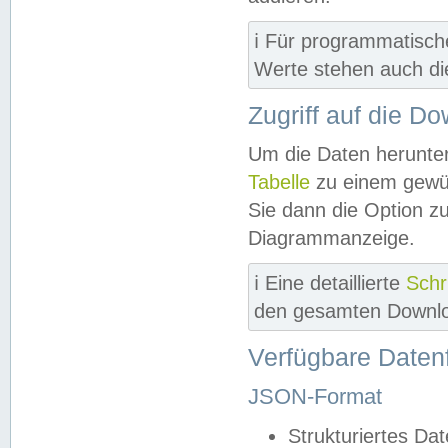
ℹ️ Für programmatisch
Werte stehen auch d
Zugriff auf die D
Um die Daten herunter
Tabelle
zu einem gewün
Sie dann die Option z
Diagrammanzeige.
ℹ️ Eine detaillierte
Schr
den gesamten Downlo
Verfügbare Daten
JSON-Format
Strukturiertes Da