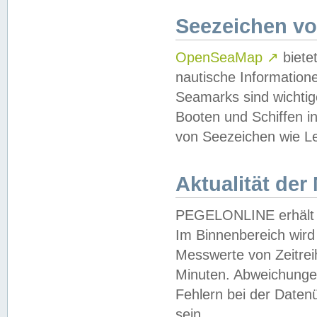
Seezeichen v
OpenSeaMap
↗
biete
nautische Information
Seamarks sind wichtig
Booten und Schiffen i
von Seezeichen wie Le
Aktualität der
PEGELONLINE erhält u
Im Binnenbereich wird 
Messwerte von Zeitreih
Minuten. Abweichungen
Fehlern bei der Daten
sein.