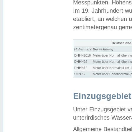
Messpunkten. Höhensy
Im 19. Jahrhundert wu
etabliert, an welchen 
zentimetergenau gem
Deutschland
Höhennetz
Bezeichnung
DHHN2016
Meter über Normalhöhennul
DHHN92
Meter über Normalhöhennul
DHHN12
Meter über Normalnull (m. 
SNN76
Meter über Höhennormal (m
Einzugsgebiet
Unter Einzugsgebiet v
unterirdisches Wasser
Allgemeine Bestandtei