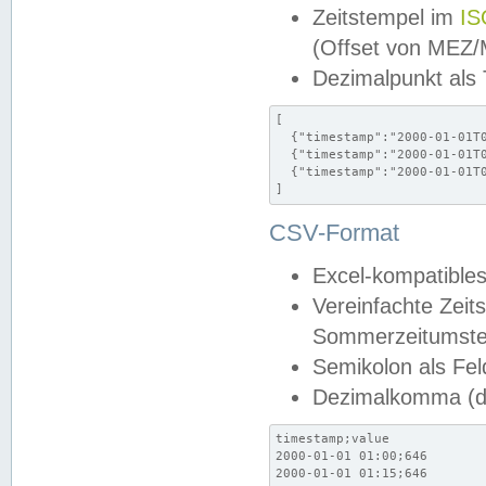
Zeitstempel im
IS
(Offset von MEZ
Dezimalpunkt als
[

  {"timestamp":"2000-01-01T0
  {"timestamp":"2000-01-01T0
  {"timestamp":"2000-01-01T0
]
CSV-Format
Excel-kompatibles
Vereinfachte Zeit
Sommerzeitumstel
Semikolon als Fel
Dezimalkomma (de
timestamp;value

2000-01-01 01:00;646

2000-01-01 01:15;646
