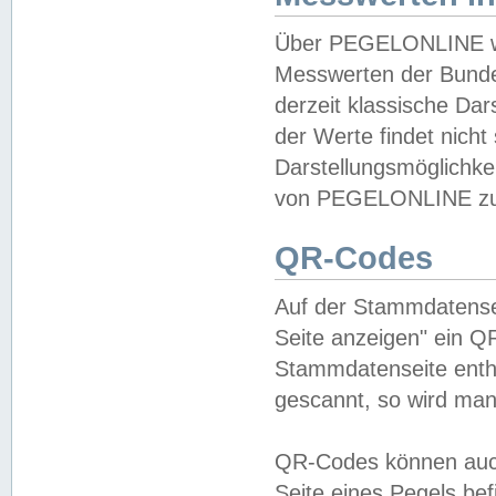
Über PEGELONLINE wer
Messwerten der Bundes
derzeit klassische Da
der Werte findet nicht 
Darstellungsmöglichkei
von PEGELONLINE zu 
QR-Codes
Auf der Stammdatensei
Seite anzeigen" ein Q
Stammdatenseite enthä
gescannt, so wird man
QR-Codes können auc
Seite eines Pegels be