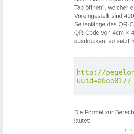
Tab öffnen", welcher 
Voreingestellt sind 4
Seitenlänge des QR-C
QR-Code von 4cm × 4c
ausdrucken, so setzt 
http://pegelo
uuid=a6ee8177
Die Formel zur Berech
lautet:
			(DPI × Druckkantenlänge in cm) ÷ 2,54 = Kantenlänge in Pixel
