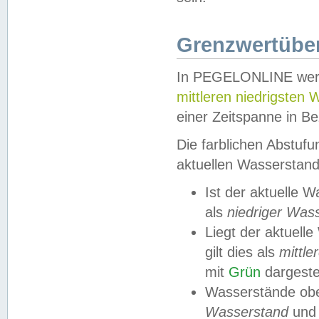
Grenzwertüber
In PEGELONLINE werde
mittleren niedrigsten
einer Zeitspanne in Be
Die farblichen Abstuf
aktuellen Wasserstand
Ist der aktuelle 
als
niedriger Was
Liegt der aktue
gilt dies als
mittle
mit
Grün
dargestel
Wasserstände obe
Wasserstand
und