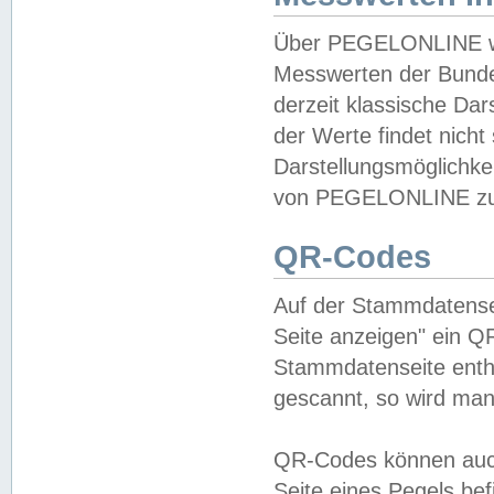
Über PEGELONLINE wer
Messwerten der Bundes
derzeit klassische Da
der Werte findet nicht 
Darstellungsmöglichkei
von PEGELONLINE zu 
QR-Codes
Auf der Stammdatensei
Seite anzeigen" ein Q
Stammdatenseite enthä
gescannt, so wird man
QR-Codes können auc
Seite eines Pegels be