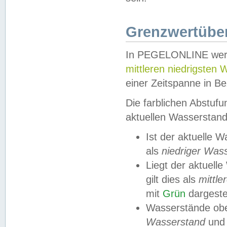
Grenzwertüber
In PEGELONLINE werde
mittleren niedrigsten
einer Zeitspanne in Be
Die farblichen Abstuf
aktuellen Wasserstand
Ist der aktuelle 
als
niedriger Was
Liegt der aktue
gilt dies als
mittle
mit
Grün
dargestel
Wasserstände obe
Wasserstand
und