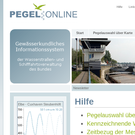
Hilfe
Link
Start
Pegelauswahl über Karte
Newsletter
Hilfe
Elbe - Cuxhaven Steubenhöft
Pegelauswahl übe
Kennzeichnende 
Zeitbezug der Me