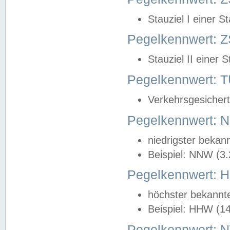
Stauziel I einer S
Pegelkennwert: Z
Stauziel II einer 
Pegelkennwert:
Verkehrsgesichert
Pegelkennwert:
niedrigster bekan
Beispiel: NNW (3
Pegelkennwert:
höchster bekannt
Beispiel: HHW (1
Pegelkennwert: 