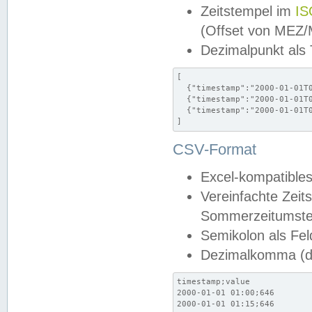
Zeitstempel im
IS
(Offset von MEZ
Dezimalpunkt als
[

  {"timestamp":"2000-01-01T0
  {"timestamp":"2000-01-01T0
  {"timestamp":"2000-01-01T0
]
CSV-Format
Excel-kompatibles
Vereinfachte Zeit
Sommerzeitumstel
Semikolon als Fel
Dezimalkomma (de
timestamp;value

2000-01-01 01:00;646

2000-01-01 01:15;646
