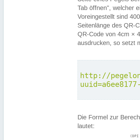
Tab öffnen", welcher 
Voreingestellt sind 4
Seitenlänge des QR-C
QR-Code von 4cm × 4c
ausdrucken, so setzt 
http://pegelo
uuid=a6ee8177
Die Formel zur Berech
lautet:
			(DPI × Druckkantenlänge in cm) ÷ 2,54 = Kantenlänge in Pixel
