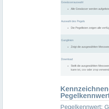
Gewässerauswahl
Alle Gewässer werden aufgelist
Auswahl des Pegels
Die Pegellisten zeigen alle ver
Ganglinien
Zeigt die ausgewählten Messwer
Download
Stellt die ausgewählten Messwer
kann txt, csv oder zrxp verwen
Kennzeichnen
Pegelkennwer
Pegelkennwert: 