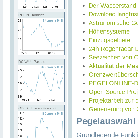
Der Wasserstand
Download langfris
RHEIN - Koblenz
Astronomische Gez
Höhensysteme
Einzugsgebiete
24h Regenradar
Seezeichen von 
DONAU - Passau
Aktualität der Me
Grenzwertübersch
PEGELONLINE-Di
Open Source Projek
Projektarbeit zur
Generierung von 
ODER - Eisenhüttenstadt
Pegelauswahl 
Grundlegende Funkti