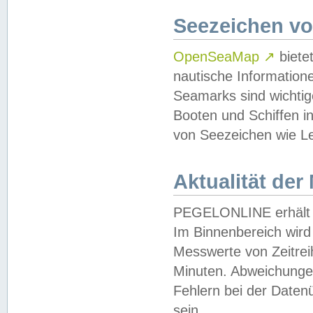
Seezeichen v
OpenSeaMap
↗
biete
nautische Information
Seamarks sind wichtig
Booten und Schiffen i
von Seezeichen wie Le
Aktualität der
PEGELONLINE erhält u
Im Binnenbereich wird 
Messwerte von Zeitreih
Minuten. Abweichungen
Fehlern bei der Daten
sein.