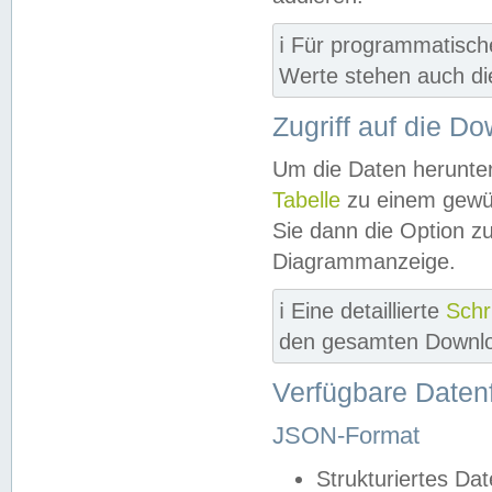
ℹ️ Für programmatisch
Werte stehen auch d
Zugriff auf die D
Um die Daten herunter
Tabelle
zu einem gewün
Sie dann die Option z
Diagrammanzeige.
ℹ️ Eine detaillierte
Schr
den gesamten Downlo
Verfügbare Daten
JSON-Format
Strukturiertes Da