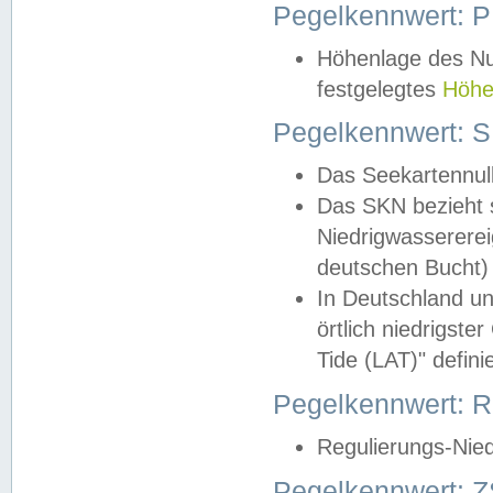
Pegelkennwert: 
Höhenlage des Nul
festgelegtes
Höhe
Pegelkennwert: 
Das Seekartennull
Das SKN bezieht s
Niedrigwassererei
deutschen Bucht) 
In Deutschland un
örtlich niedrigst
Tide (LAT)" definie
Pegelkennwert:
Regulierungs-Nie
Pegelkennwert: Z