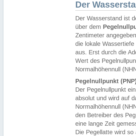
Der Wasserst
Der Wasserstand ist d
über dem
Pegelnullp
Zentimeter angegeben
die lokale Wassertie
aus. Erst durch die A
Wert des Pegelnullpun
Normalhöhennull (NHN
Pegelnullpunkt (PNP)
Der Pegelnullpunkt ei
absolut und wird auf
Normalhöhennull (NHN
den Betreiber des Pege
eine lange Zeit geme
Die Pegellatte wird s