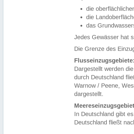
die oberflächlich
die Landoberfläc
das Grundwasser
Jedes Gewässer hat se
Die Grenze des Einzug
Flusseinzugsgebiete
Dargestellt werden die
durch Deutschland fli
Warnow / Peene, Weser
dargestellt.
Meereseinzugsgebiet
In Deutschland gibt 
Deutschland fließt n