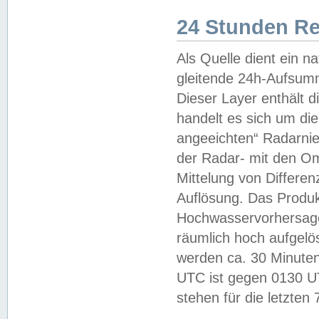
24 Stunden R
Als Quelle dient ein n
gleitende 24h-Aufsum
Dieser Layer enthält
handelt es sich um di
angeeichten“ Radarnie
der Radar- mit den O
Mittelung von Differe
Auflösung. Das Produk
Hochwasservorhersagez
räumlich hoch aufgelö
werden ca. 30 Minuten
UTC ist gegen 0130 UTC
stehen für die letzten