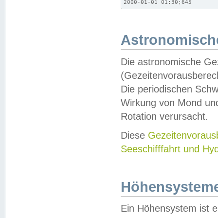
2000-01-01 01:30;645
Astronomische
Die astronomische Gez
(Gezeitenvorausberec
Die periodischen Schw
Wirkung von Mond und
Rotation verursacht.
Diese
Gezeitenvorau
Seeschifffahrt und Hy
Höhensystem
Ein Höhensystem ist e