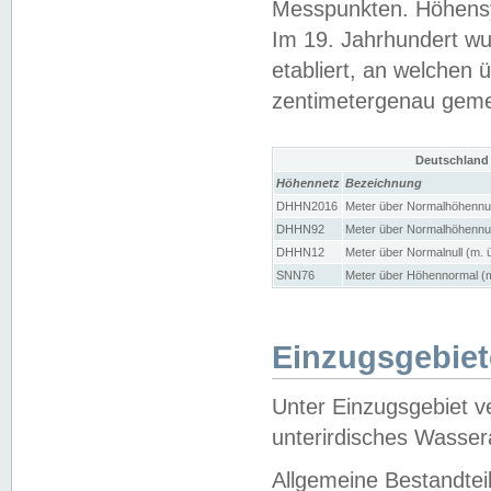
Messpunkten. Höhensy
Im 19. Jahrhundert wu
etabliert, an welchen 
zentimetergenau gem
Deutschland
Höhennetz
Bezeichnung
DHHN2016
Meter über Normalhöhennul
DHHN92
Meter über Normalhöhennul
DHHN12
Meter über Normalnull (m. 
SNN76
Meter über Höhennormal (m
Einzugsgebiet
Unter Einzugsgebiet v
unterirdisches Wasser
Allgemeine Bestandtei