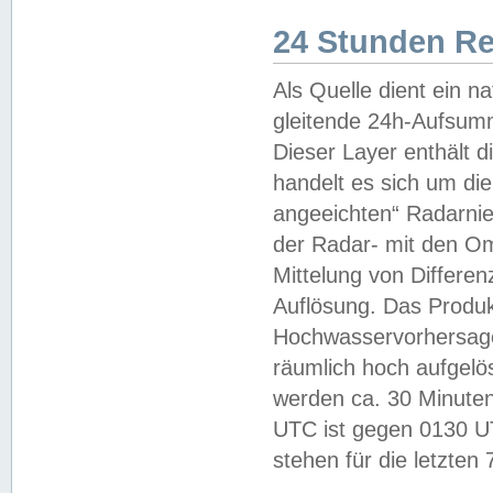
24 Stunden R
Als Quelle dient ein n
gleitende 24h-Aufsum
Dieser Layer enthält
handelt es sich um di
angeeichten“ Radarnie
der Radar- mit den O
Mittelung von Differe
Auflösung. Das Produk
Hochwasservorhersagez
räumlich hoch aufgelö
werden ca. 30 Minuten
UTC ist gegen 0130 UTC
stehen für die letzten