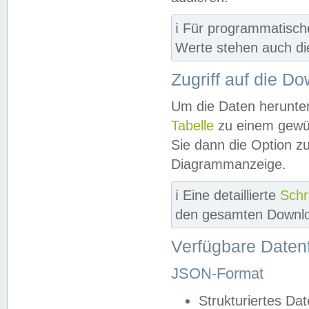
ℹ️ Für programmatisch
Werte stehen auch d
Zugriff auf die D
Um die Daten herunter
Tabelle
zu einem gewün
Sie dann die Option z
Diagrammanzeige.
ℹ️ Eine detaillierte
Schr
den gesamten Downlo
Verfügbare Daten
JSON-Format
Strukturiertes Da