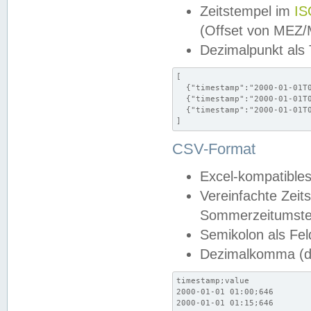
Zeitstempel im
IS
(Offset von MEZ
Dezimalpunkt als
[

  {"timestamp":"2000-01-01T0
  {"timestamp":"2000-01-01T0
  {"timestamp":"2000-01-01T0
]
CSV-Format
Excel-kompatibles
Vereinfachte Zeit
Sommerzeitumstel
Semikolon als Fel
Dezimalkomma (de
timestamp;value

2000-01-01 01:00;646

2000-01-01 01:15;646
