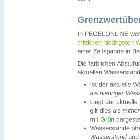
Grenzwertüber
In PEGELONLINE werde
mittleren niedrigsten
einer Zeitspanne in Be
Die farblichen Abstuf
aktuellen Wasserstand
Ist der aktuelle 
als
niedriger Was
Liegt der aktue
gilt dies als
mittle
mit
Grün
dargestel
Wasserstände obe
Wasserstand
und