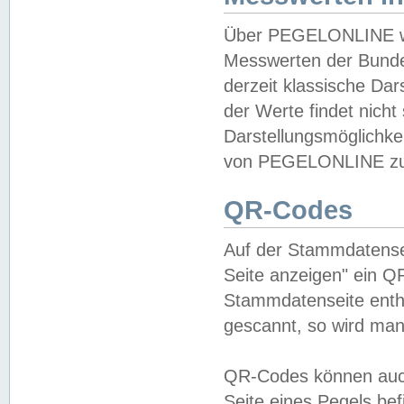
Über PEGELONLINE wer
Messwerten der Bundes
derzeit klassische Da
der Werte findet nicht 
Darstellungsmöglichkei
von PEGELONLINE zu 
QR-Codes
Auf der Stammdatensei
Seite anzeigen" ein Q
Stammdatenseite enthä
gescannt, so wird man
QR-Codes können auc
Seite eines Pegels be