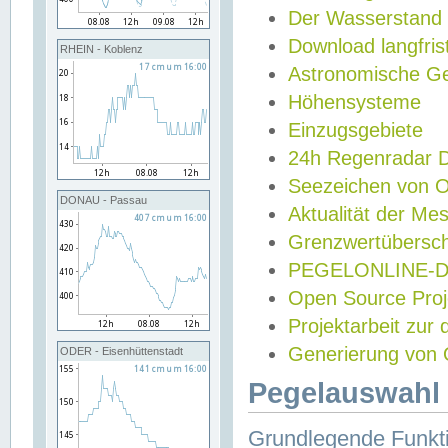
Der Wasserstand
Download langfris
RHEIN - Koblenz
Astronomische Gez
Höhensysteme
Einzugsgebiete
24h Regenradar
Seezeichen von 
DONAU - Passau
Aktualität der Me
Grenzwertübersch
PEGELONLINE-Di
Open Source Projek
Projektarbeit zur
Generierung von 
ODER - Eisenhüttenstadt
Pegelauswahl 
Grundlegende Funkti