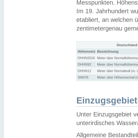
Messpunkten. Höhensy
Im 19. Jahrhundert wu
etabliert, an welchen 
zentimetergenau gem
Deutschland
Höhennetz
Bezeichnung
DHHN2016
Meter über Normalhöhennul
DHHN92
Meter über Normalhöhennul
DHHN12
Meter über Normalnull (m. 
SNN76
Meter über Höhennormal (m
Einzugsgebiet
Unter Einzugsgebiet v
unterirdisches Wasser
Allgemeine Bestandtei