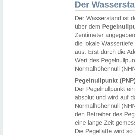
Der Wasserst
Der Wasserstand ist d
über dem
Pegelnullp
Zentimeter angegeben
die lokale Wassertie
aus. Erst durch die A
Wert des Pegelnullpun
Normalhöhennull (NHN
Pegelnullpunkt (PNP)
Der Pegelnullpunkt ei
absolut und wird auf
Normalhöhennull (NHN
den Betreiber des Pege
eine lange Zeit geme
Die Pegellatte wird s