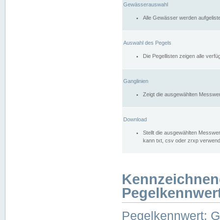
Gewässerauswahl
Alle Gewässer werden aufgelist
Auswahl des Pegels
Die Pegellisten zeigen alle ver
Ganglinien
Zeigt die ausgewählten Messwer
Download
Stellt die ausgewählten Messwer
kann txt, csv oder zrxp verwen
Kennzeichnen
Pegelkennwer
Pegelkennwert: 