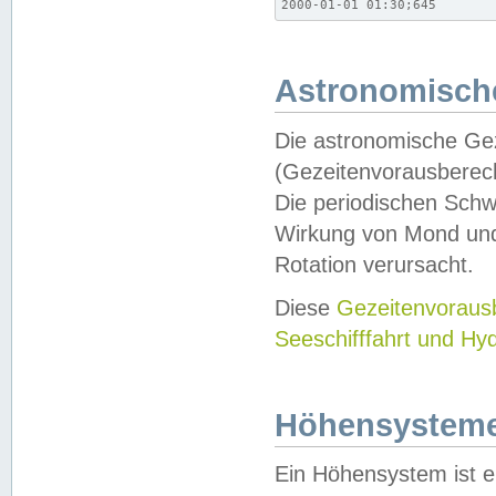
2000-01-01 01:30;645
Astronomische
Die astronomische Gez
(Gezeitenvorausberec
Die periodischen Schw
Wirkung von Mond und
Rotation verursacht.
Diese
Gezeitenvorau
Seeschifffahrt und Hy
Höhensystem
Ein Höhensystem ist e