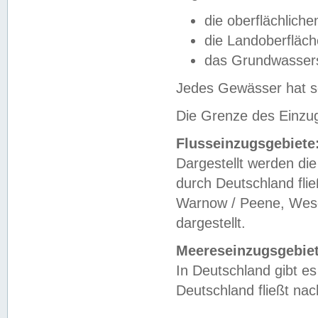
die oberflächlich
die Landoberfläc
das Grundwasser
Jedes Gewässer hat se
Die Grenze des Einzug
Flusseinzugsgebiete
Dargestellt werden die
durch Deutschland fli
Warnow / Peene, Weser
dargestellt.
Meereseinzugsgebiet
In Deutschland gibt 
Deutschland fließt n