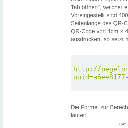
Tab öffnen", welcher 
Voreingestellt sind 4
Seitenlänge des QR-C
QR-Code von 4cm × 4c
ausdrucken, so setzt 
http://pegelo
uuid=a6ee8177
Die Formel zur Berech
lautet:
			(DPI × Druckkantenlänge in cm) ÷ 2,54 = Kantenlänge in Pixel
