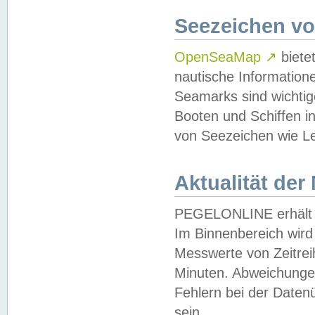
Seezeichen v
OpenSeaMap
↗
biete
nautische Information
Seamarks sind wichtig
Booten und Schiffen i
von Seezeichen wie Le
Aktualität der
PEGELONLINE erhält u
Im Binnenbereich wird 
Messwerte von Zeitreih
Minuten. Abweichungen
Fehlern bei der Daten
sein.