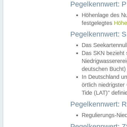
Pegelkennwert: 
Höhenlage des Nul
festgelegtes
Höhe
Pegelkennwert: 
Das Seekartennull
Das SKN bezieht s
Niedrigwassererei
deutschen Bucht) 
In Deutschland un
örtlich niedrigst
Tide (LAT)" definie
Pegelkennwert:
Regulierungs-Nie
Pegelkennwert: Z