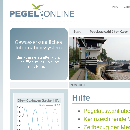
Hilfe
Link
Start
Pegelauswahl über Karte
Newsletter
Hilfe
Elbe - Cuxhaven Steubenhöft
Pegelauswahl übe
Kennzeichnende 
Zeitbezug der Me