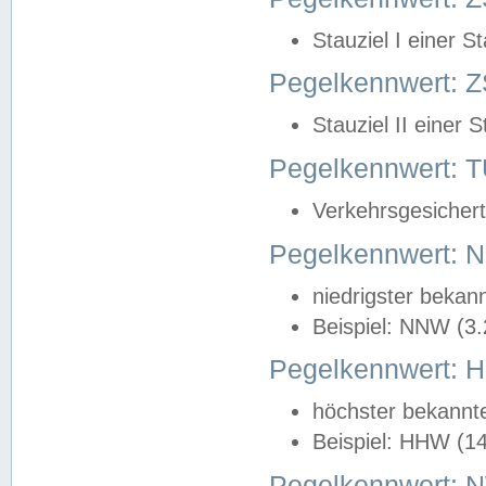
Stauziel I einer S
Pegelkennwert: Z
Stauziel II einer 
Pegelkennwert:
Verkehrsgesichert
Pegelkennwert:
niedrigster bekan
Beispiel: NNW (3
Pegelkennwert:
höchster bekannt
Beispiel: HHW (1
Pegelkennwert: 