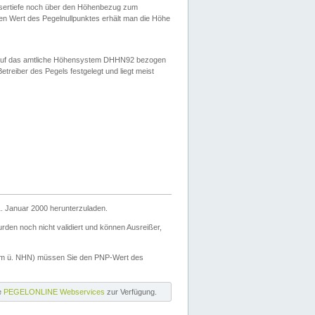
ssertiefe noch über den Höhenbezug zum
en Wert des Pegelnullpunktes erhält man die Höhe
d auf das amtliche Höhensystem DHHN92 bezogen
reiber des Pegels festgelegt und liegt meist
. Januar 2000 herunterzuladen.
den noch nicht validiert und können Ausreißer,
(m ü. NHN) müssen Sie den PNP-Wert des
ie
PEGELONLINE Webservices
zur Verfügung.