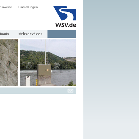
hinweise
Einstellungen
loads
Webservices