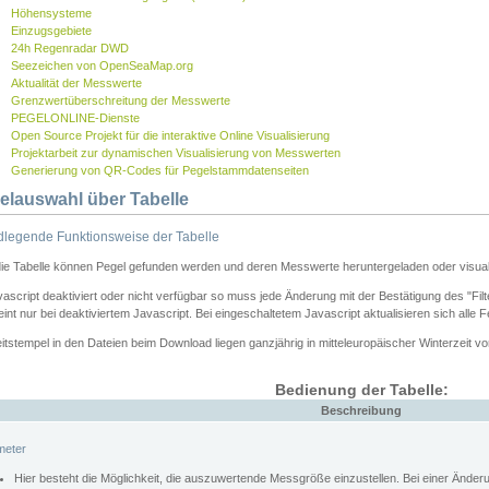
Höhensysteme
Einzugsgebiete
24h Regenradar DWD
Seezeichen von OpenSeaMap.org
Aktualität der Messwerte
Grenzwertüberschreitung der Messwerte
PEGELONLINE-Dienste
Open Source Projekt für die interaktive Online Visualisierung
Projektarbeit zur dynamischen Visualisierung von Messwerten
Generierung von QR-Codes für Pegelstammdatenseiten
elauswahl über Tabelle
legende Funktionsweise der Tabelle
die Tabelle können Pegel gefunden werden und deren Messwerte heruntergeladen oder visuali
vascript deaktiviert oder nicht verfügbar so muss jede Änderung mit der Bestätigung des "Filt
int nur bei deaktiviertem Javascript. Bei eingeschaltetem Javascript aktualisieren sich alle 
itstempel in den Dateien beim Download liegen ganzjährig in mitteleuropäischer Winterzeit vo
Bedienung der Tabelle:
Beschreibung
meter
Hier besteht die Möglichkeit, die auszuwertende Messgröße einzustellen. Bei einer Ände