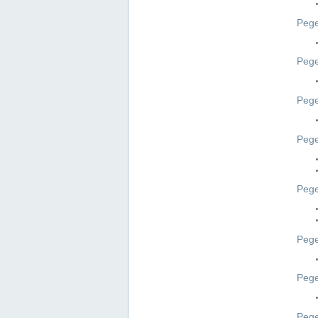
Pege
Pege
Peg
Pege
Pege
Pege
Pege
Peg