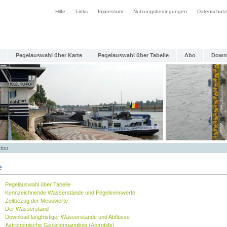
Hilfe
Links
Impressum
Nutzungsbedingungen
Datenschutz
Pegelauswahl über Karte
Pegelauswahl über Tabelle
Abo
Down
tter
e
Pegelauswahl über Tabelle
Kennzeichnende Wasserstände und Pegelkennwerte
Zeitbezug der Messwerte
Der Wasserstand
Download langfristiger Wasserstände und Abflüsse
Astronomische Gezeitenganglinie (Astrotide)