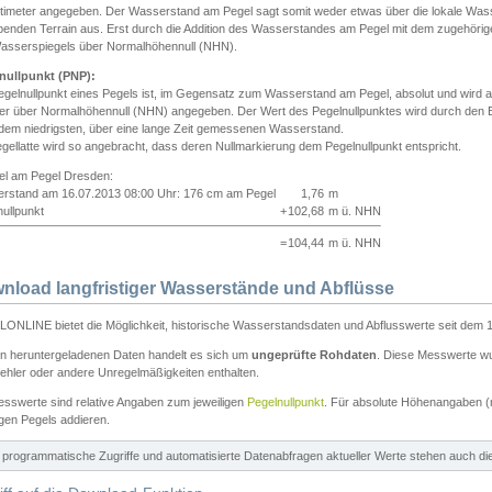
ntimeter angegeben. Der Wasserstand am Pegel sagt somit weder etwas über die lokale Wa
enden Terrain aus. Erst durch die Addition des Wasserstandes am Pegel mit dem zugehörig
asserspiegels über Normalhöhennull (NHN).
nullpunkt (PNP):
egelnullpunkt eines Pegels ist, im Gegensatz zum Wasserstand am Pegel, absolut und wir
ter über Normalhöhennull (NHN) angegeben. Der Wert des Pegelnullpunktes wird durch den Bet
 dem niedrigsten, über eine lange Zeit gemessenen Wasserstand.
gellatte wird so angebracht, dass deren Nullmarkierung dem Pegelnullpunkt entspricht.
iel am Pegel Dresden:
rstand am 16.07.2013 08:00 Uhr: 176 cm am Pegel
1,76
m
ullpunkt
+
102,68
m ü. NHN
=
104,44
m ü. NHN
nload langfristiger Wasserstände und Abflüsse
ONLINE bietet die Möglichkeit, historische Wasserstandsdaten und Abflusswerte seit dem 1
en heruntergeladenen Daten handelt es sich um
ungeprüfte Rohdaten
. Diese Messwerte wur
ehler oder andere Unregelmäßigkeiten enthalten.
esswerte sind relative Angaben zum jeweiligen
Pegelnullpunkt
. Für absolute Höhenangaben 
igen Pegels addieren.
ür programmatische Zugriffe und automatisierte Datenabfragen aktueller Werte stehen auch d