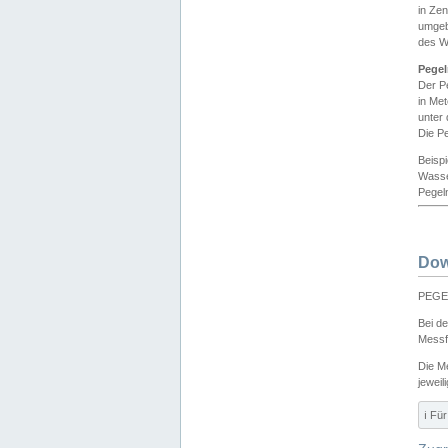
in Ze
umgeb
des W
Pegel
Der P
in Me
unter
Die Pe
Beisp
Wasse
Pegeln
Dow
PEGEL
Bei d
Messf
Die M
jeweil
ℹ️ F