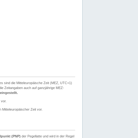
ies sind die Mitteleuropäische Zeit (MEZ, UTC+1)
ie Zeitangaben auch auf ganzjährige MEZ-
ingestellt.
 vor.
 Mitteleuropäischer Zeit vor.
lpunkt (PNP)
der Pegellatte und wird in der Regel