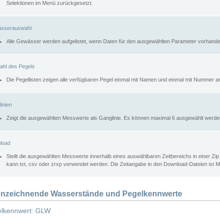
Selektionen im Menü zurückgesetzt.
sserauswahl
Alle Gewässer werden aufgelistet, wenn Daten für den ausgewählten Parameter vorhande
ahl des Pegels
Die Pegellisten zeigen alle verfügbaren Pegel einmal mit Namen und einmal mit Nummer a
inien
Zeigt die ausgewählten Messwerte als Ganglinie. Es können maximal 6 ausgewählt werde
load
Stellt die ausgewählten Messwerte innerhalb eines auswählbaren Zeitbereichs in einer Zi
kann txt, csv oder zrxp verwendet werden. Die Zeitangabe in den Download-Dateien ist 
nzeichnende Wasserstände und Pegelkennwerte
lkennwert: GLW