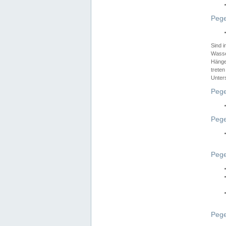
Pege
Sind 
Wasser
Hänge
treten
Unter
Pege
Pege
Pege
Pege