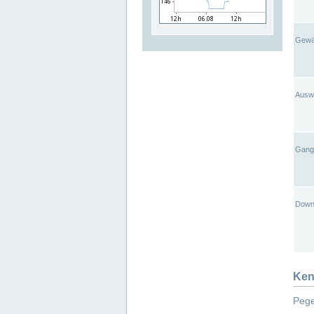
Gewä
Ausw
Gangl
Down
Ken
Pege