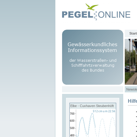
Start
Newsle
Hilf
Elbe - Cuxhaven Steubenhöft