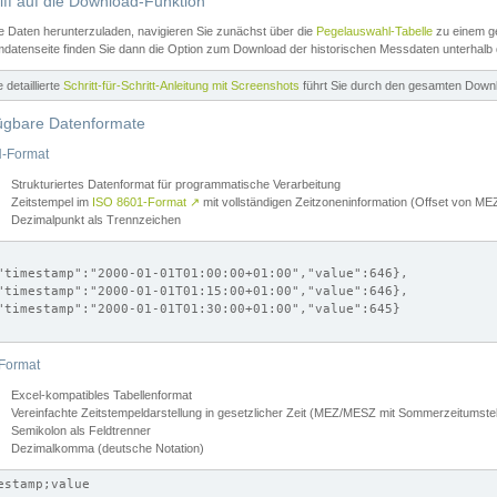
iff auf die Download-Funktion
e Daten herunterzuladen, navigieren Sie zunächst über die
Pegelauswahl-Tabelle
zu einem ge
datenseite finden Sie dann die Option zum Download der historischen Messdaten unterhalb
ne detaillierte
Schritt-für-Schritt-Anleitung mit Screenshots
führt Sie durch den gesamten Down
ügbare Datenformate
-Format
Strukturiertes Datenformat für programmatische Verarbeitung
Zeitstempel im
ISO 8601-Format
↗
mit vollständigen Zeitzoneninformation (Offset von 
Dezimalpunkt als Trennzeichen
"timestamp":"2000-01-01T01:00:00+01:00","value":646},

"timestamp":"2000-01-01T01:15:00+01:00","value":646},

"timestamp":"2000-01-01T01:30:00+01:00","value":645}

Format
Excel-kompatibles Tabellenformat
Vereinfachte Zeitstempeldarstellung in gesetzlicher Zeit (MEZ/MESZ mit Sommerzeitumstel
Semikolon als Feldtrenner
Dezimalkomma (deutsche Notation)
estamp;value
