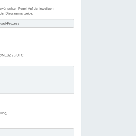
wünschten Pegel. Auf der jeweiligen
 der Diagrammanzeige.
load-Prozess.
MEZ/MESZ zu UTC)
lung)