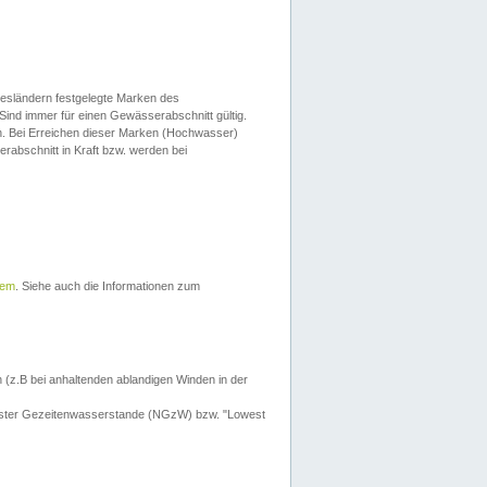
esländern festgelegte Marken des
Sind immer für einen Gewässerabschnitt gültig.
. Bei Erreichen dieser Marken (Hochwasser)
erabschnitt in Kraft bzw. werden bei
tem
. Siehe auch die Informationen zum
 (z.B bei anhaltenden ablandigen Winden in der
drigster Gezeitenwasserstande (NGzW) bzw. "Lowest