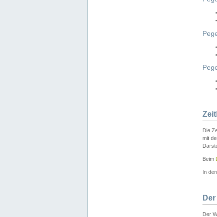
Pege
Peg
Zei
Die Ze
mit d
Darst
Beim
In de
Der
Der W