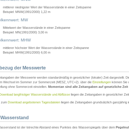
mittlerer niedrigster Wert der Wasserstände in einer Zeitspanne
Beispiel: MNW(1991/2000) 1,22 m
lkennwert: MW
Mittelwert der Wasserstände in einer Zeitspanne
Beispiel: MN(1991/2000) 3,00 m
elkennwert: MHW
mittlerer höchster Wert der Wasserstände in einer Zeitspanne
Beispiel: MHW(1991/2000) 6,00 m
tbezug der Messwerte
itangaben der Messwerte werden standardmäßig in gesetzlicher (lokaler) Zeit dargestellt. D
em Wechsel im Sommer zur Sommerzeit (MESZ, UTC+2). über die
Einstellungen
können Sie d
ellung ohne Sommerzeit einstellen.
Momentan sind alle Zeitangaben auf gesetzliche Zeit e
Download langfristiger Wasserstände und Abflüsse
liegen die Zeitangaben in gesetzlicher Zeit
n zum
Download angebotenen Tagesdateien
liegen die Zeitangaben grundsätzlich ganzjährig in
 Wasserstand
asserstand ist der lotrechte Abstand eines Punktes des Wasserspiegels über dem
Pegelnul