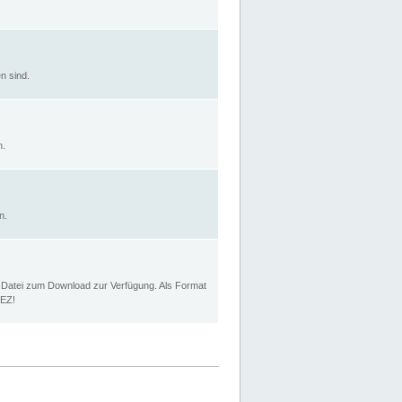
n sind.
n.
n.
p Datei zum Download zur Verfügung. Als Format
MEZ!