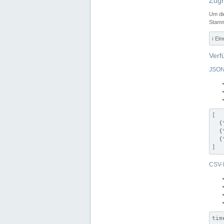
Zugr
Um di
Stamm
ℹ️ Ei
Verf
JSON
[

  {
  {
  {
]
CSV-
tim