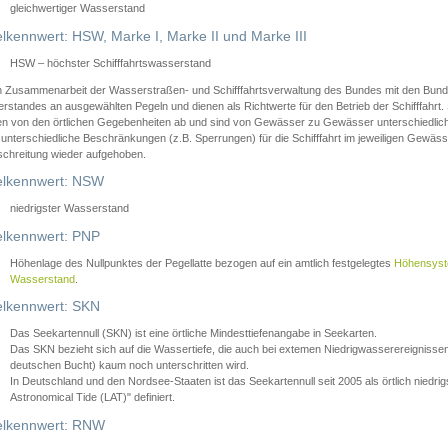
gleichwertiger Wasserstand
lkennwert: HSW, Marke I, Marke II und Marke III
HSW – höchster Schifffahrtswasserstand
in Zusammenarbeit der Wasserstraßen- und Schifffahrtsverwaltung des Bundes mit den Bund
standes an ausgewählten Pegeln und dienen als Richtwerte für den Betrieb der Schifffahrt. 
n von den örtlichen Gegebenheiten ab und sind von Gewässer zu Gewässer unterschiedlich
 unterschiedliche Beschränkungen (z.B. Sperrungen) für die Schifffahrt im jeweiligen Gewäss
schreitung wieder aufgehoben.
lkennwert: NSW
niedrigster Wasserstand
lkennwert: PNP
Höhenlage des Nullpunktes der Pegellatte bezogen auf ein amtlich festgelegtes
Höhensys
Wasserstand
.
lkennwert: SKN
Das Seekartennull (SKN) ist eine örtliche Mindesttiefenangabe in Seekarten.
Das SKN bezieht sich auf die Wassertiefe, die auch bei extemen Niedrigwasserereignissen
deutschen Bucht) kaum noch unterschritten wird.
In Deutschland und den Nordsee-Staaten ist das Seekartennull seit 2005 als örtlich nie
Astronomical Tide (LAT)" definiert.
lkennwert: RNW