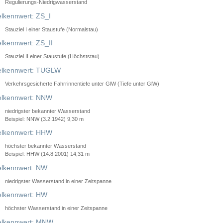
Regulierungs-Niedrigwasserstand
lkennwert: ZS_I
Stauziel I einer Staustufe (Normalstau)
lkennwert: ZS_II
Stauziel II einer Staustufe (Höchststau)
elkennwert: TUGLW
Verkehrsgesicherte Fahrrinnentiefe unter GlW (Tiefe unter GlW)
lkennwert: NNW
niedrigster bekannter Wasserstand
Beispiel: NNW (3.2.1942) 9,30 m
lkennwert: HHW
höchster bekannter Wasserstand
Beispiel: HHW (14.8.2001) 14,31 m
lkennwert: NW
niedrigster Wasserstand in einer Zeitspanne
lkennwert: HW
höchster Wasserstand in einer Zeitspanne
elkennwert: MNW