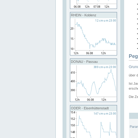
RHEIN - Koblenz
Peg
DONAU - Passau
Grund
über 
Ist Ja
ersche
Die Ze
ODER - Eisenhüttenstadt
Para