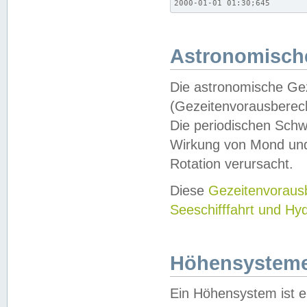
2000-01-01 01:30;645
Astronomische
Die astronomische Gez
(Gezeitenvorausberec
Die periodischen Schw
Wirkung von Mond und
Rotation verursacht.
Diese
Gezeitenvorau
Seeschifffahrt und Hy
Höhensystem
Ein Höhensystem ist e