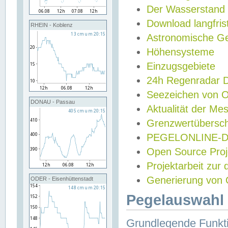
Der Wasserstand
Download langfris
RHEIN - Koblenz
Astronomische Gez
Höhensysteme
Einzugsgebiete
24h Regenradar
Seezeichen von 
DONAU - Passau
Aktualität der Me
Grenzwertübersch
PEGELONLINE-Di
Open Source Projek
Projektarbeit zur
Generierung von 
ODER - Eisenhüttenstadt
Pegelauswahl 
Grundlegende Funkti