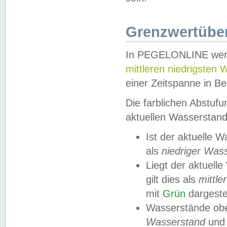
Grenzwertüber
In PEGELONLINE werde
mittleren niedrigsten
einer Zeitspanne in Be
Die farblichen Abstuf
aktuellen Wasserstand
Ist der aktuelle 
als
niedriger Was
Liegt der aktue
gilt dies als
mittle
mit
Grün
dargestel
Wasserstände obe
Wasserstand
und