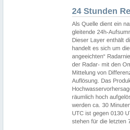
24 Stunden R
Als Quelle dient ein n
gleitende 24h-Aufsum
Dieser Layer enthält
handelt es sich um di
angeeichten“ Radarnie
der Radar- mit den O
Mittelung von Differe
Auflösung. Das Produk
Hochwasservorhersagez
räumlich hoch aufgelö
werden ca. 30 Minuten
UTC ist gegen 0130 UTC
stehen für die letzten