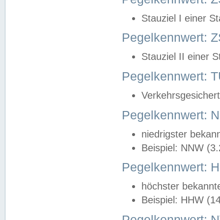
Stauziel I einer S
Pegelkennwert: Z
Stauziel II einer 
Pegelkennwert:
Verkehrsgesichert
Pegelkennwert:
niedrigster bekan
Beispiel: NNW (3
Pegelkennwert:
höchster bekannt
Beispiel: HHW (1
Pegelkennwert: 