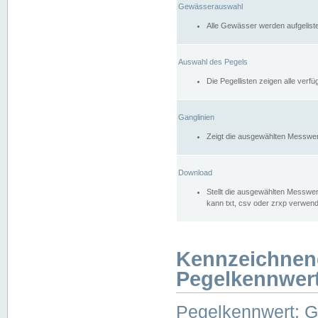
Gewässerauswahl
Alle Gewässer werden aufgelist
Auswahl des Pegels
Die Pegellisten zeigen alle ver
Ganglinien
Zeigt die ausgewählten Messwer
Download
Stellt die ausgewählten Messwer
kann txt, csv oder zrxp verwen
Kennzeichnen
Pegelkennwer
Pegelkennwert: 