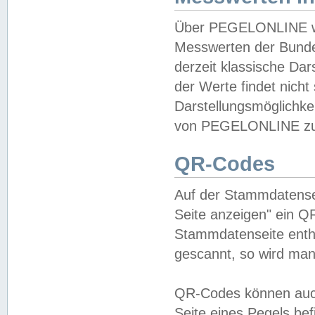
Über PEGELONLINE wer
Messwerten der Bundes
derzeit klassische Da
der Werte findet nicht 
Darstellungsmöglichkei
von PEGELONLINE zu 
QR-Codes
Auf der Stammdatensei
Seite anzeigen" ein Q
Stammdatenseite enthä
gescannt, so wird man
QR-Codes können auc
Seite eines Pegels be