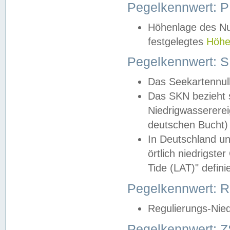
Pegelkennwert: 
Höhenlage des Nul
festgelegtes
Höhe
Pegelkennwert: 
Das Seekartennull
Das SKN bezieht s
Niedrigwassererei
deutschen Bucht) 
In Deutschland un
örtlich niedrigst
Tide (LAT)" definie
Pegelkennwert:
Regulierungs-Nie
Pegelkennwert: Z