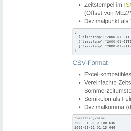
Zeitstempel im
IS
(Offset von MEZ
Dezimalpunkt als
[

  {"timestamp":"2000-01-01T0
  {"timestamp":"2000-01-01T0
  {"timestamp":"2000-01-01T0
]
CSV-Format
Excel-kompatibles
Vereinfachte Zeit
Sommerzeitumstel
Semikolon als Fel
Dezimalkomma (de
timestamp;value

2000-01-01 01:00;646

2000-01-01 01:15;646
