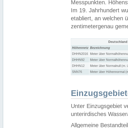
Messpunkten. Höhensy
Im 19. Jahrhundert wu
etabliert, an welchen 
zentimetergenau gem
Deutschland
Höhennetz
Bezeichnung
DHHN2016
Meter über Normalhöhennul
DHHN92
Meter über Normalhöhennul
DHHN12
Meter über Normalnull (m. 
SNN76
Meter über Höhennormal (m
Einzugsgebiet
Unter Einzugsgebiet v
unterirdisches Wasser
Allgemeine Bestandtei