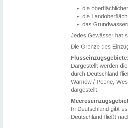
die oberflächlich
die Landoberfläc
das Grundwasser
Jedes Gewässer hat se
Die Grenze des Einzug
Flusseinzugsgebiete
Dargestellt werden die
durch Deutschland fli
Warnow / Peene, Weser
dargestellt.
Meereseinzugsgebiet
In Deutschland gibt 
Deutschland fließt n