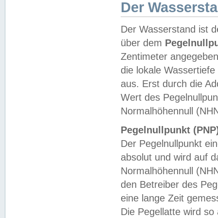
Der Wasserst
Der Wasserstand ist d
über dem
Pegelnullp
Zentimeter angegeben
die lokale Wassertie
aus. Erst durch die A
Wert des Pegelnullpun
Normalhöhennull (NHN
Pegelnullpunkt (PNP)
Der Pegelnullpunkt ei
absolut und wird auf
Normalhöhennull (NHN
den Betreiber des Pege
eine lange Zeit geme
Die Pegellatte wird s