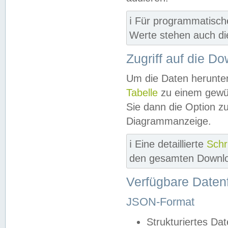
ℹ️ Für programmatisch
Werte stehen auch d
Zugriff auf die D
Um die Daten herunter
Tabelle
zu einem gewün
Sie dann die Option z
Diagrammanzeige.
ℹ️ Eine detaillierte
Schr
den gesamten Downlo
Verfügbare Daten
JSON-Format
Strukturiertes Da