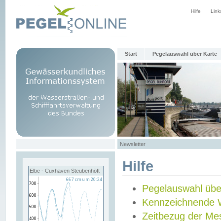
Hilfe
Link
Start
Pegelauswahl über Karte
Newsletter
Hilfe
Elbe - Cuxhaven Steubenhöft
Pegelauswahl übe
Kennzeichnende 
Zeitbezug der Me