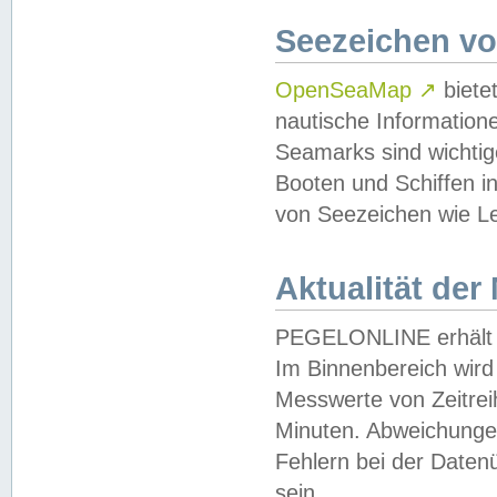
Seezeichen v
OpenSeaMap
↗
biete
nautische Information
Seamarks sind wichtig
Booten und Schiffen i
von Seezeichen wie Le
Aktualität der
PEGELONLINE erhält u
Im Binnenbereich wird 
Messwerte von Zeitreih
Minuten. Abweichungen
Fehlern bei der Daten
sein.