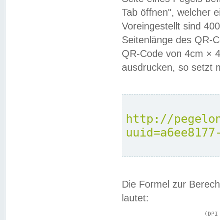
Tab öffnen", welcher 
Voreingestellt sind 4
Seitenlänge des QR-C
QR-Code von 4cm × 4c
ausdrucken, so setzt 
http://pegelo
uuid=a6ee8177
Die Formel zur Berech
lautet:
			(DPI × Druckkantenlänge in cm) ÷ 2,54 = Kantenlänge in Pixel
