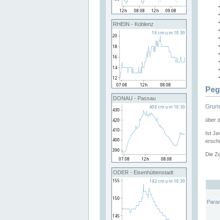
RHEIN - Koblenz
Peg
DONAU - Passau
Grund
über 
Ist Ja
ersche
Die Ze
ODER - Eisenhüttenstadt
Para