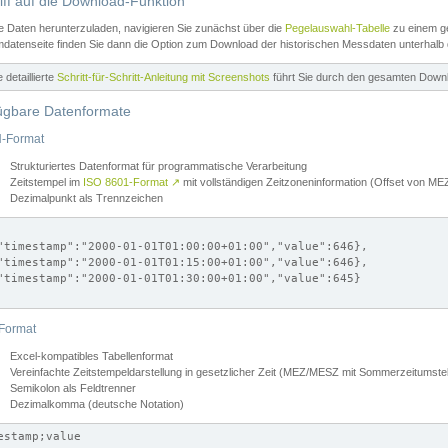
iff auf die Download-Funktion
e Daten herunterzuladen, navigieren Sie zunächst über die
Pegelauswahl-Tabelle
zu einem ge
datenseite finden Sie dann die Option zum Download der historischen Messdaten unterhalb
ne detaillierte
Schritt-für-Schritt-Anleitung mit Screenshots
führt Sie durch den gesamten Down
ügbare Datenformate
-Format
Strukturiertes Datenformat für programmatische Verarbeitung
Zeitstempel im
ISO 8601-Format
↗
mit vollständigen Zeitzoneninformation (Offset von 
Dezimalpunkt als Trennzeichen
"timestamp":"2000-01-01T01:00:00+01:00","value":646},

"timestamp":"2000-01-01T01:15:00+01:00","value":646},

"timestamp":"2000-01-01T01:30:00+01:00","value":645}

Format
Excel-kompatibles Tabellenformat
Vereinfachte Zeitstempeldarstellung in gesetzlicher Zeit (MEZ/MESZ mit Sommerzeitumstel
Semikolon als Feldtrenner
Dezimalkomma (deutsche Notation)
estamp;value
