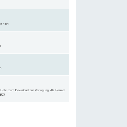
n sind.
n.
n.
p Datei zum Download zur Verfügung. Als Format
MEZ!