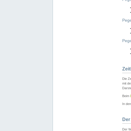
Pege
Peg
Zei
Die Ze
mit d
Darst
Beim
In de
Der
Der W