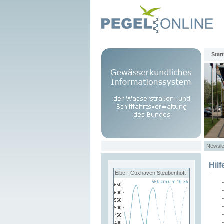
Start
Newsle
Hilf
Elbe - Cuxhaven Steubenhöft