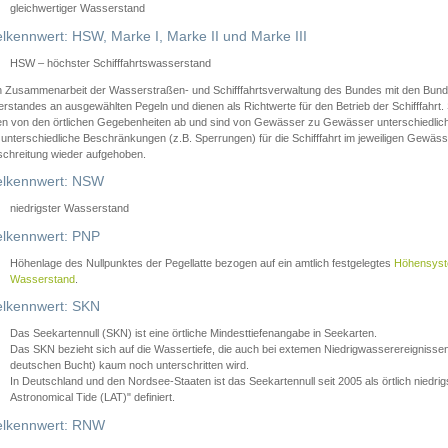
gleichwertiger Wasserstand
lkennwert: HSW, Marke I, Marke II und Marke III
HSW – höchster Schifffahrtswasserstand
in Zusammenarbeit der Wasserstraßen- und Schifffahrtsverwaltung des Bundes mit den Bund
standes an ausgewählten Pegeln und dienen als Richtwerte für den Betrieb der Schifffahrt. 
n von den örtlichen Gegebenheiten ab und sind von Gewässer zu Gewässer unterschiedlich
 unterschiedliche Beschränkungen (z.B. Sperrungen) für die Schifffahrt im jeweiligen Gewäss
schreitung wieder aufgehoben.
lkennwert: NSW
niedrigster Wasserstand
lkennwert: PNP
Höhenlage des Nullpunktes der Pegellatte bezogen auf ein amtlich festgelegtes
Höhensys
Wasserstand
.
lkennwert: SKN
Das Seekartennull (SKN) ist eine örtliche Mindesttiefenangabe in Seekarten.
Das SKN bezieht sich auf die Wassertiefe, die auch bei extemen Niedrigwasserereignissen
deutschen Bucht) kaum noch unterschritten wird.
In Deutschland und den Nordsee-Staaten ist das Seekartennull seit 2005 als örtlich nie
Astronomical Tide (LAT)" definiert.
lkennwert: RNW