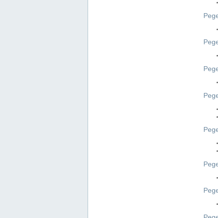
Pege
Pege
Peg
Pege
Pege
Pege
Pege
Peg