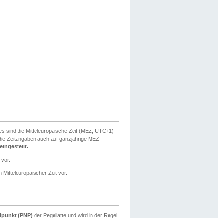
ies sind die Mitteleuropäische Zeit (MEZ, UTC+1)
ie Zeitangaben auch auf ganzjährige MEZ-
ingestellt.
 vor.
 Mitteleuropäischer Zeit vor.
lpunkt (PNP)
der Pegellatte und wird in der Regel