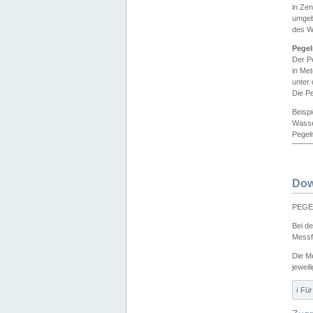
in Ze
umgeb
des W
Pegel
Der P
in Me
unter
Die Pe
Beisp
Wasse
Pegeln
Dow
PEGEL
Bei d
Messf
Die M
jeweil
ℹ️ F