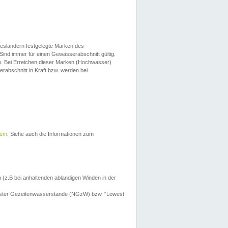
esländern festgelegte Marken des
Sind immer für einen Gewässerabschnitt gültig.
. Bei Erreichen dieser Marken (Hochwasser)
erabschnitt in Kraft bzw. werden bei
tem
. Siehe auch die Informationen zum
 (z.B bei anhaltenden ablandigen Winden in der
drigster Gezeitenwasserstande (NGzW) bzw. "Lowest