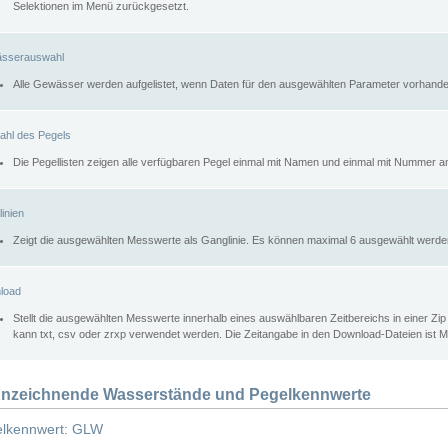
Selektionen im Menü zurückgesetzt.
sserauswahl
Alle Gewässer werden aufgelistet, wenn Daten für den ausgewählten Parameter vorhande
ahl des Pegels
Die Pegellisten zeigen alle verfügbaren Pegel einmal mit Namen und einmal mit Nummer a
inien
Zeigt die ausgewählten Messwerte als Ganglinie. Es können maximal 6 ausgewählt werde
load
Stellt die ausgewählten Messwerte innerhalb eines auswählbaren Zeitbereichs in einer Zi
kann txt, csv oder zrxp verwendet werden. Die Zeitangabe in den Download-Dateien ist 
nzeichnende Wasserstände und Pegelkennwerte
lkennwert: GLW