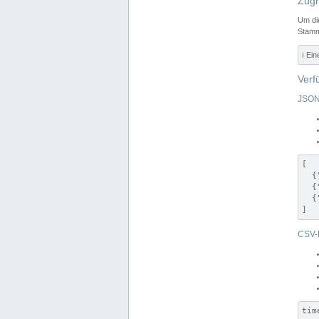
Zugr
Um di
Stamm
ℹ️ Ei
Verf
JSON
[

  {
  {
  {
]
CSV-
tim