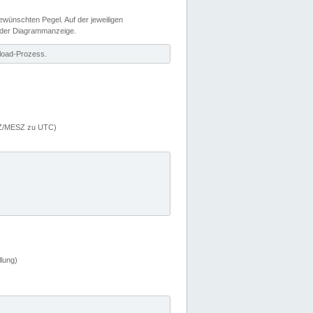
wünschten Pegel. Auf der jeweiligen
 der Diagrammanzeige.
load-Prozess.
MEZ/MESZ zu UTC)
lung)