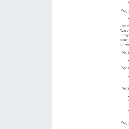
Pege
Sind 
Wasser
Hänge
treten
Unter
Pege
Pege
Pege
Pege