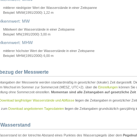
mittlerer niedrigster Wert der Wasserstände in einer Zeitspanne
Beispiel: MNW(1991/2000) 1,22 m
lkennwert: MW
Mittelwert der Wasserstände in einer Zeitspanne
Beispiel: MN(1991/2000) 3,00 m
elkennwert: MHW
mittlerer höchster Wert der Wasserstände in einer Zeitspanne
Beispiel: MHW(1991/2000) 6,00 m
tbezug der Messwerte
itangaben der Messwerte werden standardmäßig in gesetzlicher (lokaler) Zeit dargestellt. D
em Wechsel im Sommer zur Sommerzeit (MESZ, UTC+2). über die
Einstellungen
können Sie d
ellung ohne Sommerzeit einstellen.
Momentan sind alle Zeitangaben auf gesetzliche Zeit e
Download langfristiger Wasserstände und Abflüsse
liegen die Zeitangaben in gesetzlicher Zeit
n zum
Download angebotenen Tagesdateien
liegen die Zeitangaben grundsätzlich ganzjährig in
 Wasserstand
asserstand ist der lotrechte Abstand eines Punktes des Wasserspiegels über dem
Pegelnul