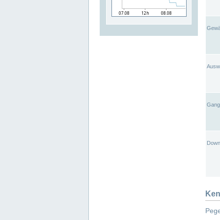
Gewä
Ausw
Gangl
Down
Ken
Pege