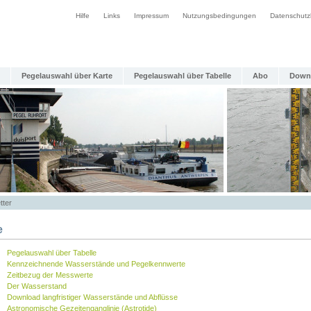
Hilfe
Links
Impressum
Nutzungsbedingungen
Datenschutz
Pegelauswahl über Karte
Pegelauswahl über Tabelle
Abo
Down
tter
e
Pegelauswahl über Tabelle
Kennzeichnende Wasserstände und Pegelkennwerte
Zeitbezug der Messwerte
Der Wasserstand
Download langfristiger Wasserstände und Abflüsse
Astronomische Gezeitenganglinie (Astrotide)