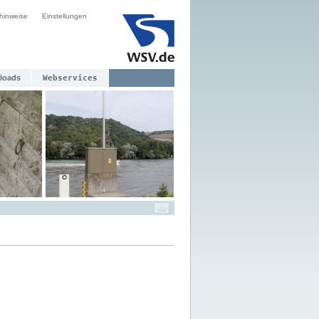
hinweise
Einstellungen
loads
Webservices