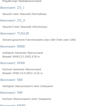
Regulierungs-Niedrigwasserstand
lkennwert: ZS_I
Stauziel I einer Staustufe (Normalstau)
lkennwert: ZS_II
Stauziel II einer Staustufe (Höchststau)
elkennwert: TUGLW
Verkehrsgesicherte Fahrrinnentiefe unter GlW (Tiefe unter GlW)
lkennwert: NNW
niedrigster bekannter Wasserstand
Beispiel: NNW (3.2.1942) 9,30 m
lkennwert: HHW
höchster bekannter Wasserstand
Beispiel: HHW (14.8.2001) 14,31 m
lkennwert: NW
niedrigster Wasserstand in einer Zeitspanne
lkennwert: HW
höchster Wasserstand in einer Zeitspanne
elkennwert: MNW