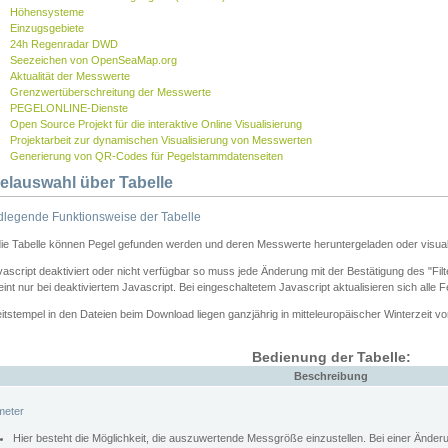
Höhensysteme
Einzugsgebiete
24h Regenradar DWD
Seezeichen von OpenSeaMap.org
Aktualität der Messwerte
Grenzwertüberschreitung der Messwerte
PEGELONLINE-Dienste
Open Source Projekt für die interaktive Online Visualisierung
Projektarbeit zur dynamischen Visualisierung von Messwerten
Generierung von QR-Codes für Pegelstammdatenseiten
elauswahl über Tabelle
legende Funktionsweise der Tabelle
die Tabelle können Pegel gefunden werden und deren Messwerte heruntergeladen oder visuali
vascript deaktiviert oder nicht verfügbar so muss jede Änderung mit der Bestätigung des "Filt
int nur bei deaktiviertem Javascript. Bei eingeschaltetem Javascript aktualisieren sich alle 
itstempel in den Dateien beim Download liegen ganzjährig in mitteleuropäischer Winterzeit vo
Bedienung der Tabelle:
Beschreibung
meter
Hier besteht die Möglichkeit, die auszuwertende Messgröße einzustellen. Bei einer Ände