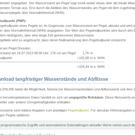
ntimeter angegeben. Der Wasserstand am Pegel sagt somit weder etwas über die lokale Wa
enden Terrain aus. Erst durch die Addition des Wasserstandes am Pegel mit dem zugehörig
asserspiegels über Normalhöhennull (NHN).
nullpunkt (PNP):
egelnullpunkt eines Pegels ist, im Gegensatz zum Wasserstand am Pegel, absolut und wir
ter über Normalhöhennull (NHN) angegeben. Der Wert des Pegelnullpunktes wird durch den Bet
 dem niedrigsten, über eine lange Zeit gemessenen Wasserstand.
gellatte wird so angebracht, dass deren Nullmarkierung dem Pegelnullpunkt entspricht.
iel am Pegel Dresden:
rstand am 16.07.2013 08:00 Uhr: 176 cm am Pegel
1,76
m
ullpunkt
+
102,68
m ü. NHN
=
104,44
m ü. NHN
nload langfristiger Wasserstände und Abflüsse
ONLINE bietet die Möglichkeit, historische Wasserstandsdaten und Abflusswerte seit dem 1
en heruntergeladenen Daten handelt es sich um
ungeprüfte Rohdaten
. Diese Messwerte wur
ehler oder andere Unregelmäßigkeiten enthalten.
esswerte sind relative Angaben zum jeweiligen
Pegelnullpunkt
. Für absolute Höhenangaben 
igen Pegels addieren.
ür programmatische Zugriffe und automatisierte Datenabfragen aktueller Werte stehen auch d