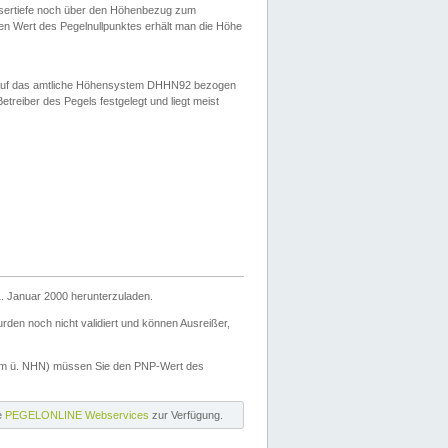
ssertiefe noch über den Höhenbezug zum
en Wert des Pegelnullpunktes erhält man die Höhe
d auf das amtliche Höhensystem DHHN92 bezogen
reiber des Pegels festgelegt und liegt meist
. Januar 2000 herunterzuladen.
den noch nicht validiert und können Ausreißer,
(m ü. NHN) müssen Sie den PNP-Wert des
ie
PEGELONLINE Webservices
zur Verfügung.