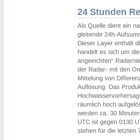
24 Stunden R
Als Quelle dient ein n
gleitende 24h-Aufsum
Dieser Layer enthält
handelt es sich um di
angeeichten“ Radarnie
der Radar- mit den O
Mittelung von Differe
Auflösung. Das Produk
Hochwasservorhersagez
räumlich hoch aufgelö
werden ca. 30 Minuten
UTC ist gegen 0130 UTC
stehen für die letzten