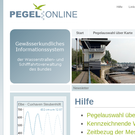
Hilfe
Link
Start
Pegelauswahl über Karte
Newsletter
Hilfe
Elbe - Cuxhaven Steubenhöft
Pegelauswahl übe
Kennzeichnende 
Zeitbezug der Me