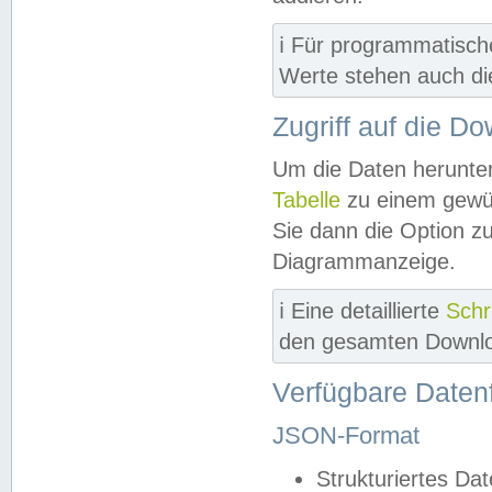
ℹ️ Für programmatisch
Werte stehen auch d
Zugriff auf die D
Um die Daten herunter
Tabelle
zu einem gewün
Sie dann die Option z
Diagrammanzeige.
ℹ️ Eine detaillierte
Schr
den gesamten Downlo
Verfügbare Daten
JSON-Format
Strukturiertes Da