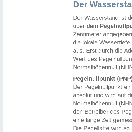
Der Wasserst
Der Wasserstand ist d
über dem
Pegelnullp
Zentimeter angegeben
die lokale Wassertie
aus. Erst durch die A
Wert des Pegelnullpun
Normalhöhennull (NHN
Pegelnullpunkt (PNP)
Der Pegelnullpunkt ei
absolut und wird auf
Normalhöhennull (NHN
den Betreiber des Pege
eine lange Zeit geme
Die Pegellatte wird s