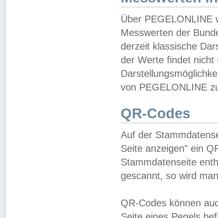
Über PEGELONLINE wer
Messwerten der Bundes
derzeit klassische Da
der Werte findet nicht 
Darstellungsmöglichkei
von PEGELONLINE zu 
QR-Codes
Auf der Stammdatensei
Seite anzeigen" ein Q
Stammdatenseite enthä
gescannt, so wird man
QR-Codes können auc
Seite eines Pegels be