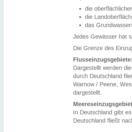
die oberflächlich
die Landoberfläc
das Grundwasser
Jedes Gewässer hat se
Die Grenze des Einzug
Flusseinzugsgebiete
Dargestellt werden die
durch Deutschland fli
Warnow / Peene, Weser
dargestellt.
Meereseinzugsgebiet
In Deutschland gibt 
Deutschland fließt n