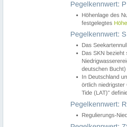
Pegelkennwert: 
Höhenlage des Nul
festgelegtes
Höhe
Pegelkennwert: 
Das Seekartennull
Das SKN bezieht s
Niedrigwassererei
deutschen Bucht) 
In Deutschland un
örtlich niedrigst
Tide (LAT)" definie
Pegelkennwert:
Regulierungs-Nie
Pegelkennwert: Z