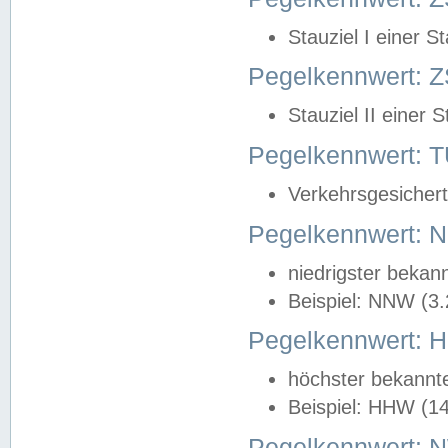
Stauziel I einer S
Pegelkennwert: Z
Stauziel II einer 
Pegelkennwert:
Verkehrsgesichert
Pegelkennwert:
niedrigster bekan
Beispiel: NNW (3
Pegelkennwert:
höchster bekannt
Beispiel: HHW (1
Pegelkennwert: 