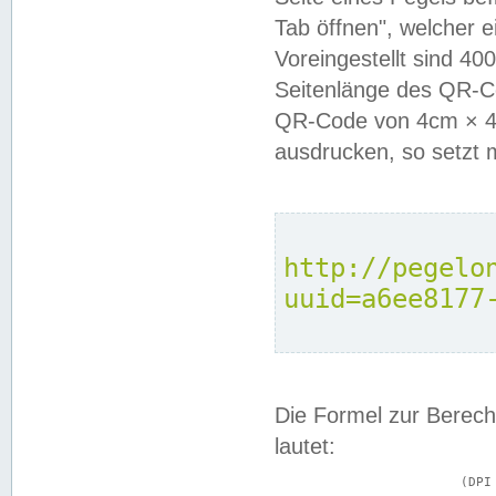
Tab öffnen", welcher 
Voreingestellt sind 4
Seitenlänge des QR-C
QR-Code von 4cm × 4c
ausdrucken, so setzt 
http://pegelo
uuid=a6ee8177
Die Formel zur Berech
lautet:
			(DPI × Druckkantenlänge in cm) ÷ 2,54 = Kantenlänge in Pixel
