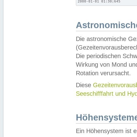
2000-01-01 01:30;645
Astronomische
Die astronomische Gez
(Gezeitenvorausberec
Die periodischen Schw
Wirkung von Mond und
Rotation verursacht.
Diese
Gezeitenvorau
Seeschifffahrt und Hy
Höhensystem
Ein Höhensystem ist e