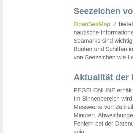
Seezeichen v
OpenSeaMap
↗
biete
nautische Information
Seamarks sind wichtig
Booten und Schiffen i
von Seezeichen wie Le
Aktualität der
PEGELONLINE erhält u
Im Binnenbereich wird 
Messwerte von Zeitreih
Minuten. Abweichungen
Fehlern bei der Daten
sein.