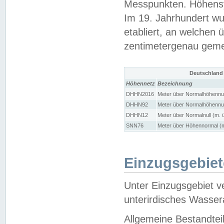
Messpunkten. Höhensy
Im 19. Jahrhundert wu
etabliert, an welchen 
zentimetergenau gem
Deutschland
Höhennetz
Bezeichnung
DHHN2016
Meter über Normalhöhennul
DHHN92
Meter über Normalhöhennul
DHHN12
Meter über Normalnull (m. 
SNN76
Meter über Höhennormal (m
Einzugsgebiet
Unter Einzugsgebiet v
unterirdisches Wasser
Allgemeine Bestandtei