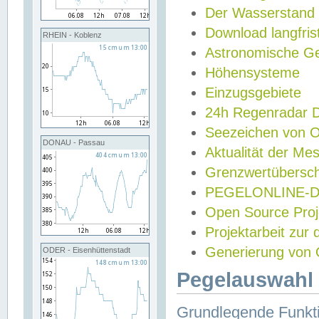
Der Wasserstand
Download langfris
RHEIN - Koblenz
Astronomische Gez
Höhensysteme
Einzugsgebiete
24h Regenradar
Seezeichen von 
DONAU - Passau
Aktualität der Me
Grenzwertübersch
PEGELONLINE-Di
Open Source Projek
Projektarbeit zur
Generierung von 
ODER - Eisenhüttenstadt
Pegelauswahl 
Grundlegende Funkti