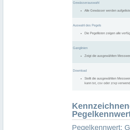
Gewässerauswahl
Alle Gewässer werden aufgelist
Auswahl des Pegels
Die Pegellisten zeigen alle ver
Ganglinien
Zeigt die ausgewählten Messwer
Download
Stellt die ausgewählten Messwer
kann txt, csv oder zrxp verwen
Kennzeichnen
Pegelkennwer
Pegelkennwert: 