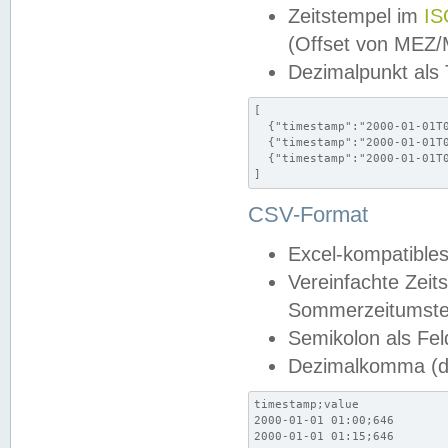
Zeitstempel im
IS
(Offset von MEZ
Dezimalpunkt als
[

  {"timestamp":"2000-01-01T0
  {"timestamp":"2000-01-01T0
  {"timestamp":"2000-01-01T0
]
CSV-Format
Excel-kompatibles
Vereinfachte Zeit
Sommerzeitumstel
Semikolon als Fel
Dezimalkomma (de
timestamp;value

2000-01-01 01:00;646

2000-01-01 01:15;646
