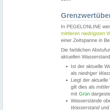
Grenzwertüber
In PEGELONLINE werde
mittleren niedrigsten
einer Zeitspanne in Be
Die farblichen Abstuf
aktuellen Wasserstand
Ist der aktuelle 
als
niedriger Was
Liegt der aktue
gilt dies als
mittle
mit
Grün
dargestel
Wasserstände obe
Wasserstand
und