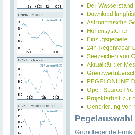
Der Wasserstand
Download langfris
RHEIN - Koblenz
Astronomische Gez
Höhensysteme
Einzugsgebiete
24h Regenradar
Seezeichen von 
DONAU - Passau
Aktualität der Me
Grenzwertübersch
PEGELONLINE-Di
Open Source Projek
Projektarbeit zur
Generierung von 
ODER - Eisenhüttenstadt
Pegelauswahl 
Grundlegende Funkti