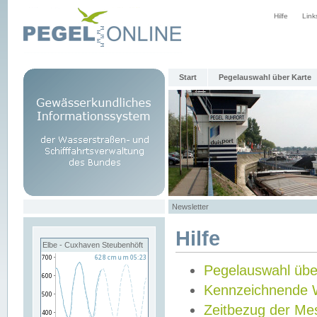
Hilfe
Link
Start
Pegelauswahl über Karte
Newsletter
Hilfe
Elbe - Cuxhaven Steubenhöft
Pegelauswahl übe
Kennzeichnende 
Zeitbezug der Me