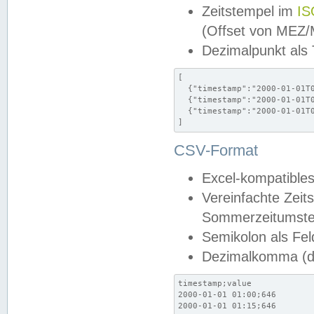
Zeitstempel im
IS
(Offset von MEZ
Dezimalpunkt als
[

  {"timestamp":"2000-01-01T0
  {"timestamp":"2000-01-01T0
  {"timestamp":"2000-01-01T0
]
CSV-Format
Excel-kompatibles
Vereinfachte Zeit
Sommerzeitumstel
Semikolon als Fel
Dezimalkomma (de
timestamp;value

2000-01-01 01:00;646

2000-01-01 01:15;646
