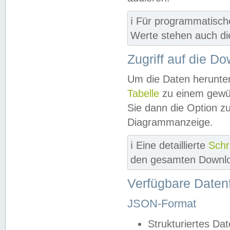
ℹ️ Für programmatisch
Werte stehen auch d
Zugriff auf die D
Um die Daten herunter
Tabelle
zu einem gewün
Sie dann die Option z
Diagrammanzeige.
ℹ️ Eine detaillierte
Schr
den gesamten Downlo
Verfügbare Daten
JSON-Format
Strukturiertes Da