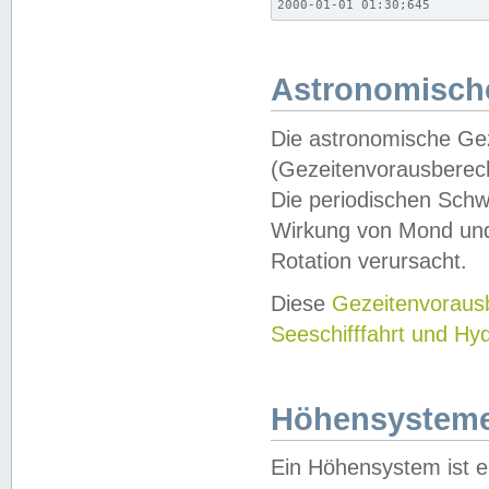
2000-01-01 01:30;645
Astronomische
Die astronomische Gez
(Gezeitenvorausberec
Die periodischen Schw
Wirkung von Mond und
Rotation verursacht.
Diese
Gezeitenvorau
Seeschifffahrt und Hy
Höhensystem
Ein Höhensystem ist e