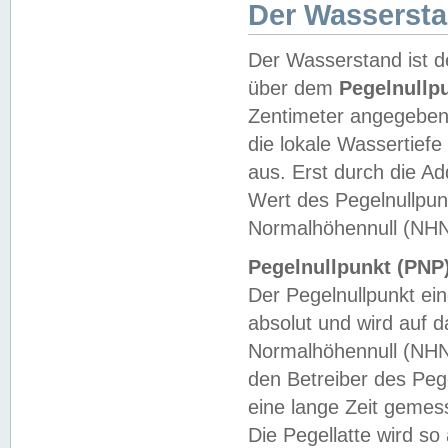
Der Wasserst
Der Wasserstand ist d
über dem
Pegelnullp
Zentimeter angegeben
die lokale Wassertie
aus. Erst durch die A
Wert des Pegelnullpun
Normalhöhennull (NHN
Pegelnullpunkt (PNP)
Der Pegelnullpunkt ei
absolut und wird auf
Normalhöhennull (NHN
den Betreiber des Pege
eine lange Zeit geme
Die Pegellatte wird s