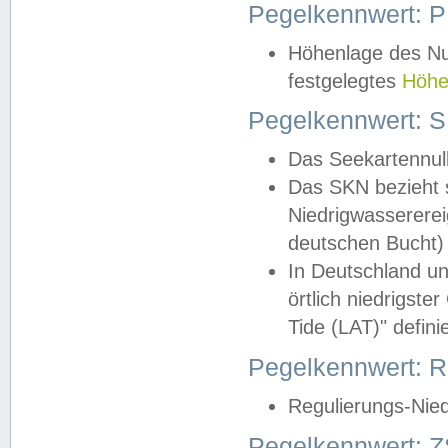
Pegelkennwert: 
Höhenlage des Nul
festgelegtes
Höhe
Pegelkennwert: 
Das Seekartennull
Das SKN bezieht s
Niedrigwassererei
deutschen Bucht) 
In Deutschland un
örtlich niedrigst
Tide (LAT)" definie
Pegelkennwert:
Regulierungs-Nie
Pegelkennwert: Z