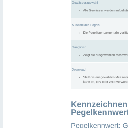
Gewässerauswahl
Alle Gewässer werden aufgelist
Auswahl des Pegels
Die Pegellisten zeigen alle ver
Ganglinien
Zeigt die ausgewählten Messwer
Download
Stellt die ausgewählten Messwer
kann txt, csv oder zrxp verwen
Kennzeichnen
Pegelkennwer
Pegelkennwert: 