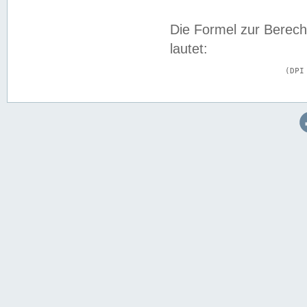
Die Formel zur Berech
lautet:
			(DPI × Druckkantenlänge in cm) ÷ 2,54 = Kantenlänge in Pixel
