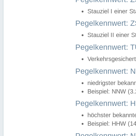
Stauziel I einer S
Pegelkennwert: Z
Stauziel II einer 
Pegelkennwert:
Verkehrsgesichert
Pegelkennwert:
niedrigster bekan
Beispiel: NNW (3
Pegelkennwert:
höchster bekannt
Beispiel: HHW (1
Pegelkennwert: 