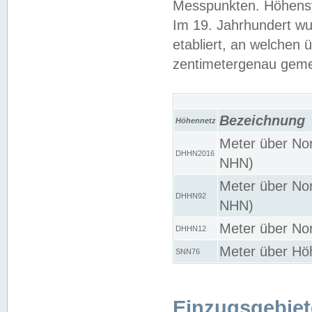
Messpunkten. Höhensy
Im 19. Jahrhundert wu
etabliert, an welchen 
zentimetergenau gem
Bezeichnung
Höhennetz
Meter über Nor
DHHN2016
NHN)
Meter über Nor
DHHN92
NHN)
Meter über Nor
DHHN12
Meter über Hö
SNN76
Einzugsgebiet