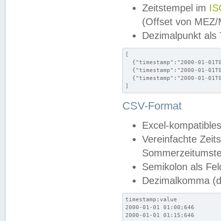
Zeitstempel im
IS
(Offset von MEZ
Dezimalpunkt als
[

  {"timestamp":"2000-01-01T0
  {"timestamp":"2000-01-01T0
  {"timestamp":"2000-01-01T0
]
CSV-Format
Excel-kompatibles
Vereinfachte Zeit
Sommerzeitumstel
Semikolon als Fel
Dezimalkomma (de
timestamp;value

2000-01-01 01:00;646

2000-01-01 01:15;646
