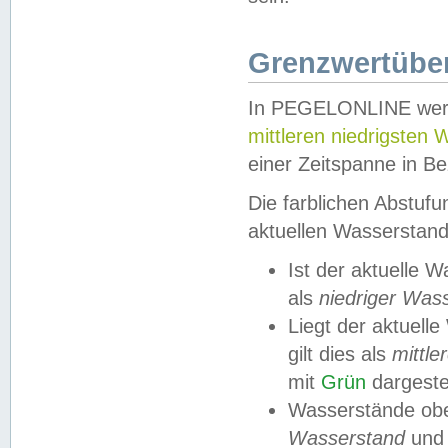
Grenzwertüber
In PEGELONLINE werde
mittleren niedrigsten
einer Zeitspanne in Be
Die farblichen Abstuf
aktuellen Wasserstand
Ist der aktuelle 
als
niedriger Was
Liegt der aktue
gilt dies als
mittle
mit
Grün
dargestel
Wasserstände obe
Wasserstand
und