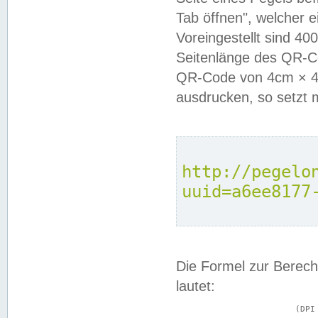
Tab öffnen", welcher 
Voreingestellt sind 4
Seitenlänge des QR-C
QR-Code von 4cm × 4c
ausdrucken, so setzt 
http://pegelo
uuid=a6ee8177
Die Formel zur Berech
lautet:
			(DPI × Druckkantenlänge in cm) ÷ 2,54 = Kantenlänge in Pixel
