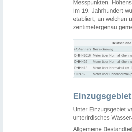
Messpunkten. Höhensy
Im 19. Jahrhundert wu
etabliert, an welchen 
zentimetergenau gem
Deutschland
Höhennetz
Bezeichnung
DHHN2016
Meter über Normalhöhennul
DHHN92
Meter über Normalhöhennul
DHHN12
Meter über Normalnull (m. 
SNN76
Meter über Höhennormal (m
Einzugsgebiet
Unter Einzugsgebiet v
unterirdisches Wasser
Allgemeine Bestandtei