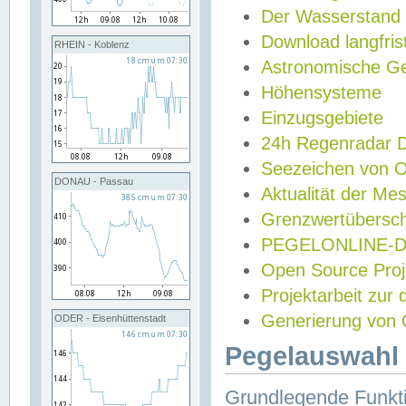
Der Wasserstand
Download langfris
RHEIN - Koblenz
Astronomische Gez
Höhensysteme
Einzugsgebiete
24h Regenradar
Seezeichen von 
DONAU - Passau
Aktualität der Me
Grenzwertübersch
PEGELONLINE-Di
Open Source Projek
Projektarbeit zur
Generierung von 
ODER - Eisenhüttenstadt
Pegelauswahl 
Grundlegende Funkti