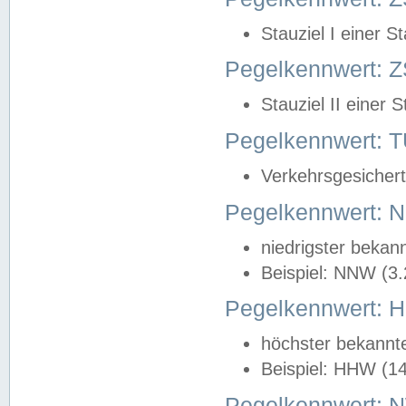
Stauziel I einer S
Pegelkennwert: Z
Stauziel II einer 
Pegelkennwert:
Verkehrsgesichert
Pegelkennwert:
niedrigster bekan
Beispiel: NNW (3
Pegelkennwert:
höchster bekannt
Beispiel: HHW (1
Pegelkennwert: 