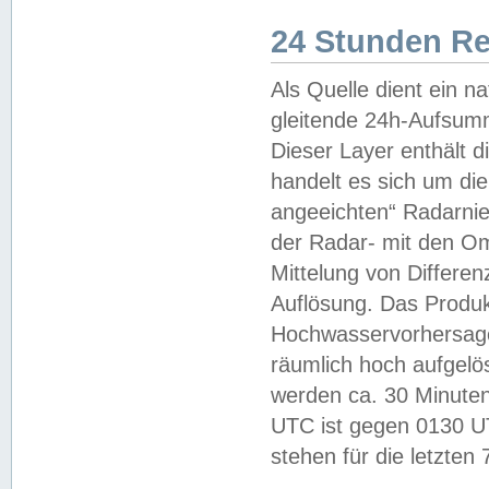
24 Stunden R
Als Quelle dient ein n
gleitende 24h-Aufsum
Dieser Layer enthält
handelt es sich um di
angeeichten“ Radarnie
der Radar- mit den O
Mittelung von Differe
Auflösung. Das Produk
Hochwasservorhersagez
räumlich hoch aufgelö
werden ca. 30 Minuten
UTC ist gegen 0130 UTC
stehen für die letzten