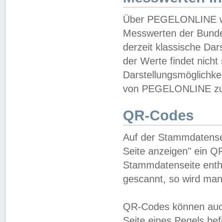
Über PEGELONLINE wer
Messwerten der Bundes
derzeit klassische Da
der Werte findet nicht 
Darstellungsmöglichkei
von PEGELONLINE zu 
QR-Codes
Auf der Stammdatensei
Seite anzeigen" ein Q
Stammdatenseite enthä
gescannt, so wird man
QR-Codes können auc
Seite eines Pegels be