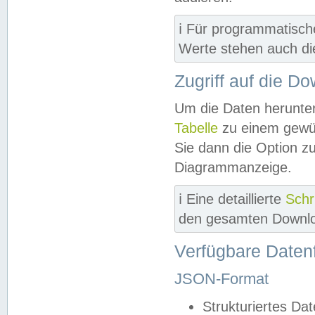
ℹ️ Für programmatisch
Werte stehen auch d
Zugriff auf die D
Um die Daten herunter
Tabelle
zu einem gewün
Sie dann die Option z
Diagrammanzeige.
ℹ️ Eine detaillierte
Schr
den gesamten Downlo
Verfügbare Daten
JSON-Format
Strukturiertes Da