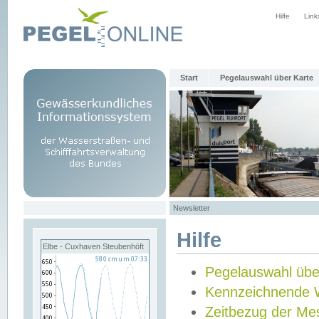
Hilfe
Link
Start
Pegelauswahl über Karte
Newsletter
Hilfe
Elbe - Cuxhaven Steubenhöft
Pegelauswahl übe
Kennzeichnende 
Zeitbezug der Me