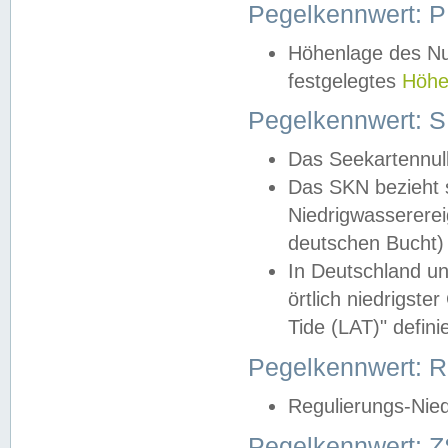
Pegelkennwert: 
Höhenlage des Nul
festgelegtes
Höhe
Pegelkennwert: 
Das Seekartennull
Das SKN bezieht s
Niedrigwassererei
deutschen Bucht) 
In Deutschland un
örtlich niedrigst
Tide (LAT)" definie
Pegelkennwert:
Regulierungs-Nie
Pegelkennwert: Z