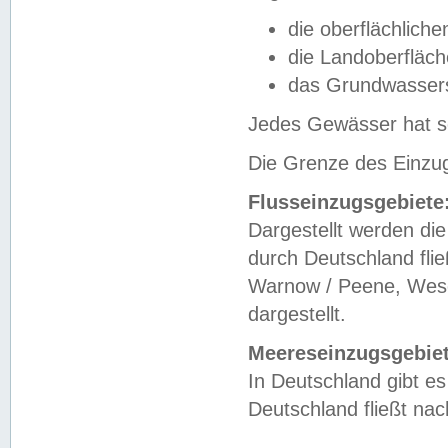
die oberflächlich
die Landoberfläc
das Grundwasser
Jedes Gewässer hat se
Die Grenze des Einzug
Flusseinzugsgebiete
Dargestellt werden die
durch Deutschland fli
Warnow / Peene, Weser
dargestellt.
Meereseinzugsgebiet
In Deutschland gibt 
Deutschland fließt n