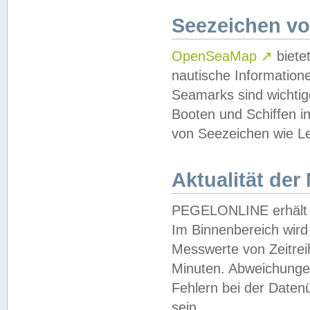
Seezeichen v
OpenSeaMap
↗
biete
nautische Information
Seamarks sind wichtig
Booten und Schiffen i
von Seezeichen wie Le
Aktualität der
PEGELONLINE erhält u
Im Binnenbereich wird 
Messwerte von Zeitreih
Minuten. Abweichungen
Fehlern bei der Daten
sein.