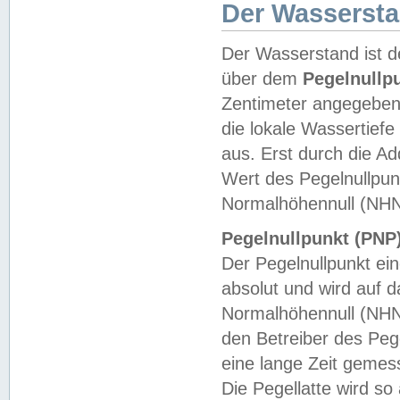
Der Wasserst
Der Wasserstand ist d
über dem
Pegelnullp
Zentimeter angegeben
die lokale Wassertie
aus. Erst durch die A
Wert des Pegelnullpun
Normalhöhennull (NHN
Pegelnullpunkt (PNP)
Der Pegelnullpunkt ei
absolut und wird auf
Normalhöhennull (NHN
den Betreiber des Pege
eine lange Zeit geme
Die Pegellatte wird s