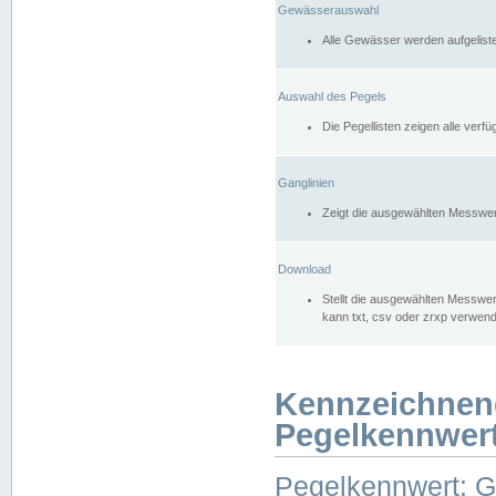
Gewässerauswahl
Alle Gewässer werden aufgelist
Auswahl des Pegels
Die Pegellisten zeigen alle ver
Ganglinien
Zeigt die ausgewählten Messwer
Download
Stellt die ausgewählten Messwer
kann txt, csv oder zrxp verwen
Kennzeichnen
Pegelkennwer
Pegelkennwert: 