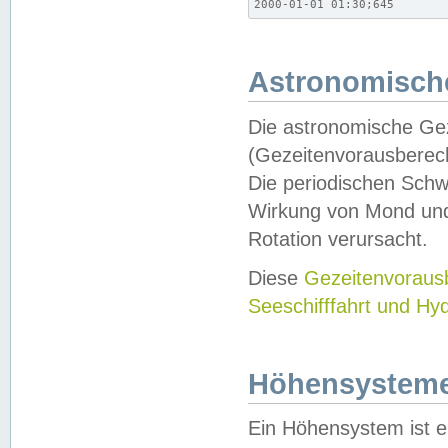
2000-01-01 01:30;645
Astronomische
Die astronomische Gez
(Gezeitenvorausberec
Die periodischen Schw
Wirkung von Mond und
Rotation verursacht.
Diese
Gezeitenvorau
Seeschifffahrt und Hy
Höhensystem
Ein Höhensystem ist e