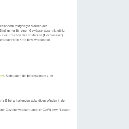
esländern festgelegte Marken des
Sind immer für einen Gewässerabschnitt gültig.
. Bei Erreichen dieser Marken (Hochwasser)
erabschnitt in Kraft bzw. werden bei
tem
. Siehe auch die Informationen zum
 (z.B bei anhaltenden ablandigen Winden in der
drigster Gezeitenwasserstande (NGzW) bzw. "Lowest