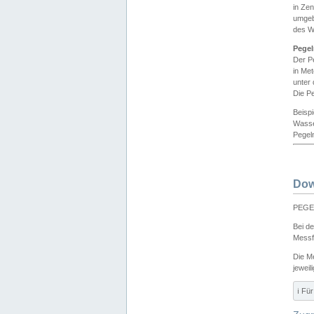
in Ze
umgeb
des W
Pegel
Der P
in Me
unter
Die Pe
Beisp
Wasse
Pegeln
Dow
PEGEL
Bei d
Messf
Die M
jeweil
ℹ️ F