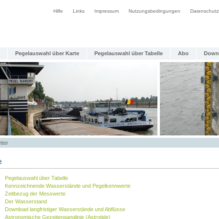
Hilfe
Links
Impressum
Nutzungsbedingungen
Datenschutz
Pegelauswahl über Karte
Pegelauswahl über Tabelle
Abo
Down
tter
e
Pegelauswahl über Tabelle
Kennzeichnende Wasserstände und Pegelkennwerte
Zeitbezug der Messwerte
Der Wasserstand
Download langfristiger Wasserstände und Abflüsse
Astronomische Gezeitenganglinie (Astrotide)