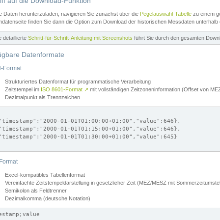
iff auf die Download-Funktion
e Daten herunterzuladen, navigieren Sie zunächst über die
Pegelauswahl-Tabelle
zu einem ge
datenseite finden Sie dann die Option zum Download der historischen Messdaten unterhalb
ne detaillierte
Schritt-für-Schritt-Anleitung mit Screenshots
führt Sie durch den gesamten Down
ügbare Datenformate
-Format
Strukturiertes Datenformat für programmatische Verarbeitung
Zeitstempel im
ISO 8601-Format
↗
mit vollständigen Zeitzoneninformation (Offset von 
Dezimalpunkt als Trennzeichen
"timestamp":"2000-01-01T01:00:00+01:00","value":646},

"timestamp":"2000-01-01T01:15:00+01:00","value":646},

"timestamp":"2000-01-01T01:30:00+01:00","value":645}

Format
Excel-kompatibles Tabellenformat
Vereinfachte Zeitstempeldarstellung in gesetzlicher Zeit (MEZ/MESZ mit Sommerzeitumstel
Semikolon als Feldtrenner
Dezimalkomma (deutsche Notation)
estamp;value
