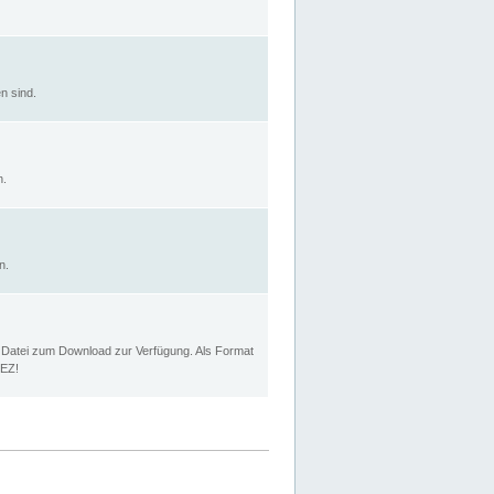
n sind.
n.
n.
p Datei zum Download zur Verfügung. Als Format
MEZ!