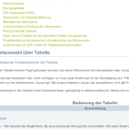
Höhensysteme
Einzugsgebiete
24h Regenradar DWD
Seezeichen von OpenSeaMap.org
Aktualität der Messwerte
Grenzwertüberschreitung der Messwerte
PEGELONLINE-Dienste
Open Source Projekt für die interaktive Online Visualisierung
Projektarbeit zur dynamischen Visualisierung von Messwerten
Generierung von QR-Codes für Pegelstammdatenseiten
elauswahl über Tabelle
legende Funktionsweise der Tabelle
die Tabelle können Pegel gefunden werden und deren Messwerte heruntergeladen oder visuali
vascript deaktiviert oder nicht verfügbar so muss jede Änderung mit der Bestätigung des "Filt
int nur bei deaktiviertem Javascript. Bei eingeschaltetem Javascript aktualisieren sich alle 
itstempel in den Dateien beim Download liegen ganzjährig in mitteleuropäischer Winterzeit vo
Bedienung der Tabelle:
Beschreibung
meter
Hier besteht die Möglichkeit, die auszuwertende Messgröße einzustellen. Bei einer Ände