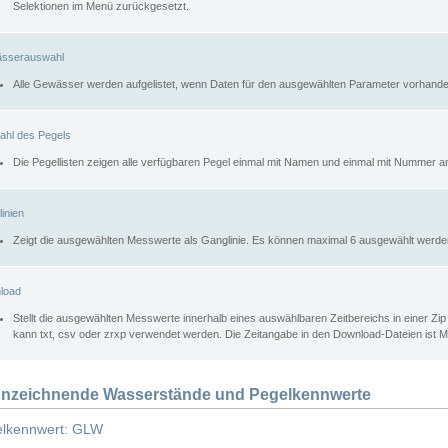
Selektionen im Menü zurückgesetzt.
sserauswahl
Alle Gewässer werden aufgelistet, wenn Daten für den ausgewählten Parameter vorhande
ahl des Pegels
Die Pegellisten zeigen alle verfügbaren Pegel einmal mit Namen und einmal mit Nummer a
inien
Zeigt die ausgewählten Messwerte als Ganglinie. Es können maximal 6 ausgewählt werde
load
Stellt die ausgewählten Messwerte innerhalb eines auswählbaren Zeitbereichs in einer Zi
kann txt, csv oder zrxp verwendet werden. Die Zeitangabe in den Download-Dateien ist 
nzeichnende Wasserstände und Pegelkennwerte
lkennwert: GLW