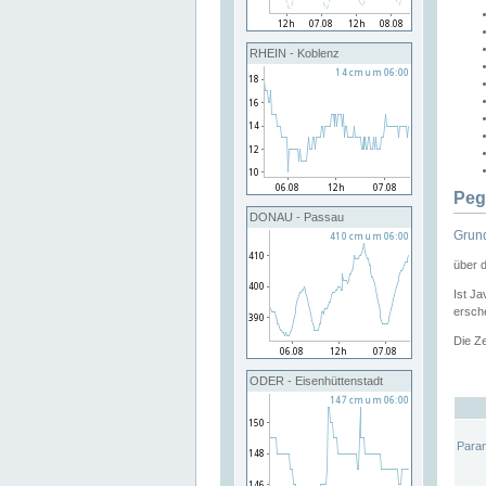
RHEIN - Koblenz
Peg
DONAU - Passau
Grund
über 
Ist Ja
ersche
Die Ze
ODER - Eisenhüttenstadt
Para