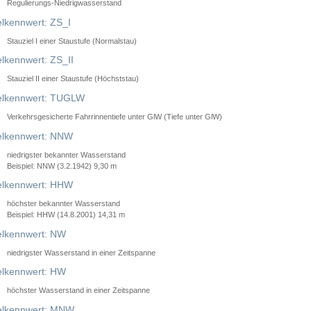
Regulierungs-Niedrigwasserstand
lkennwert: ZS_I
Stauziel I einer Staustufe (Normalstau)
lkennwert: ZS_II
Stauziel II einer Staustufe (Höchststau)
elkennwert: TUGLW
Verkehrsgesicherte Fahrrinnentiefe unter GlW (Tiefe unter GlW)
lkennwert: NNW
niedrigster bekannter Wasserstand
Beispiel: NNW (3.2.1942) 9,30 m
lkennwert: HHW
höchster bekannter Wasserstand
Beispiel: HHW (14.8.2001) 14,31 m
lkennwert: NW
niedrigster Wasserstand in einer Zeitspanne
lkennwert: HW
höchster Wasserstand in einer Zeitspanne
elkennwert: MNW