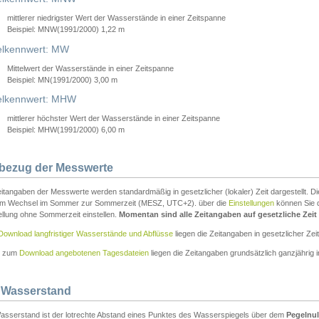
mittlerer niedrigster Wert der Wasserstände in einer Zeitspanne
Beispiel: MNW(1991/2000) 1,22 m
lkennwert: MW
Mittelwert der Wasserstände in einer Zeitspanne
Beispiel: MN(1991/2000) 3,00 m
elkennwert: MHW
mittlerer höchster Wert der Wasserstände in einer Zeitspanne
Beispiel: MHW(1991/2000) 6,00 m
tbezug der Messwerte
itangaben der Messwerte werden standardmäßig in gesetzlicher (lokaler) Zeit dargestellt. D
em Wechsel im Sommer zur Sommerzeit (MESZ, UTC+2). über die
Einstellungen
können Sie d
ellung ohne Sommerzeit einstellen.
Momentan sind alle Zeitangaben auf gesetzliche Zeit e
Download langfristiger Wasserstände und Abflüsse
liegen die Zeitangaben in gesetzlicher Zeit
n zum
Download angebotenen Tagesdateien
liegen die Zeitangaben grundsätzlich ganzjährig in
 Wasserstand
asserstand ist der lotrechte Abstand eines Punktes des Wasserspiegels über dem
Pegelnul