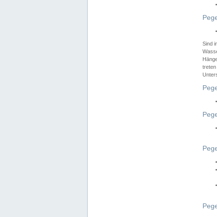
Pege
Sind 
Wasser
Hänge
treten
Unter
Pege
Pege
Pege
Pege