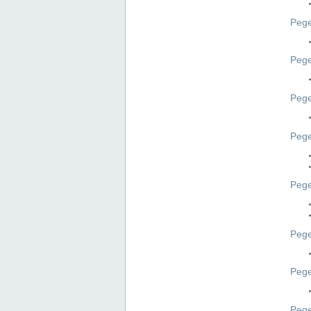
Pege
Pege
Peg
Pege
Pege
Pege
Pege
Peg