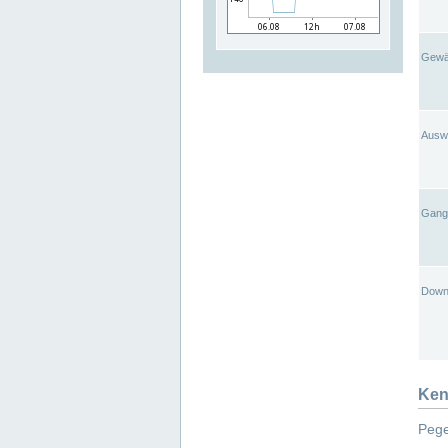
Gewä
Ausw
Gangl
Down
Ken
Pege