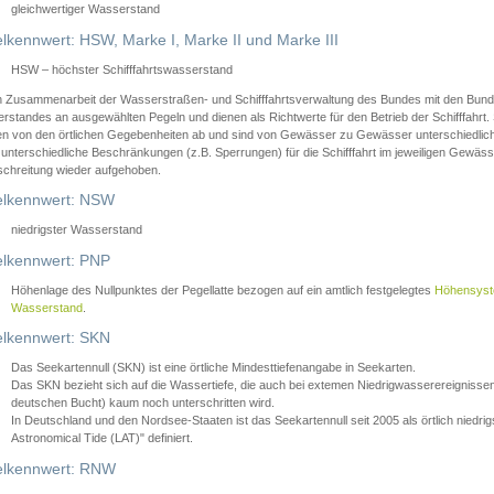
gleichwertiger Wasserstand
lkennwert: HSW, Marke I, Marke II und Marke III
HSW – höchster Schifffahrtswasserstand
in Zusammenarbeit der Wasserstraßen- und Schifffahrtsverwaltung des Bundes mit den Bund
standes an ausgewählten Pegeln und dienen als Richtwerte für den Betrieb der Schifffahrt. 
n von den örtlichen Gegebenheiten ab und sind von Gewässer zu Gewässer unterschiedlich
 unterschiedliche Beschränkungen (z.B. Sperrungen) für die Schifffahrt im jeweiligen Gewäss
schreitung wieder aufgehoben.
lkennwert: NSW
niedrigster Wasserstand
lkennwert: PNP
Höhenlage des Nullpunktes der Pegellatte bezogen auf ein amtlich festgelegtes
Höhensys
Wasserstand
.
lkennwert: SKN
Das Seekartennull (SKN) ist eine örtliche Mindesttiefenangabe in Seekarten.
Das SKN bezieht sich auf die Wassertiefe, die auch bei extemen Niedrigwasserereignissen
deutschen Bucht) kaum noch unterschritten wird.
In Deutschland und den Nordsee-Staaten ist das Seekartennull seit 2005 als örtlich nie
Astronomical Tide (LAT)" definiert.
lkennwert: RNW