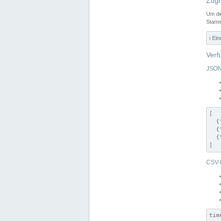
Zugr
Um di
Stamm
ℹ️ Ei
Verf
JSON
[

  {
  {
  {
]
CSV-
tim