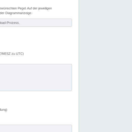
wünschten Pegel. Auf der jeweiligen
 der Diagrammanzeige.
load-Prozess.
MEZ/MESZ zu UTC)
lung)