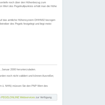
ssertiefe noch über den Höhenbezug zum
en Wert des Pegelnullpunktes erhält man die Höhe
d auf das amtliche Höhensystem DHHN92 bezogen
reiber des Pegels festgelegt und liegt meist
. Januar 2000 herunterzuladen.
den noch nicht validiert und können Ausreißer,
(m ü. NHN) müssen Sie den PNP-Wert des
ie
PEGELONLINE Webservices
zur Verfügung.