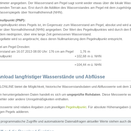
ntimeter angegeben. Der Wasserstand am Pegel sagt somit weder etwas über die lokale Wa
enden Terrain aus. Erst durch die Addition des Wasserstandes am Pegel mit dem zugehörig
asserspiegels über Normalhöhennull (NHN).
nullpunkt (PNP):
egelnullpunkt eines Pegels ist, im Gegensatz zum Wasserstand am Pegel, absolut und wir
ter über Normalhöhennull (NHN) angegeben. Der Wert des Pegelnullpunktes wird durch den Bet
 dem niedrigsten, über eine lange Zeit gemessenen Wasserstand.
gellatte wird so angebracht, dass deren Nullmarkierung dem Pegelnullpunkt entspricht.
iel am Pegel Dresden:
rstand am 16.07.2013 08:00 Uhr: 176 cm am Pegel
1,76
m
ullpunkt
+
102,68
m ü. NHN
=
104,44
m ü. NHN
nload langfristiger Wasserstände und Abflüsse
ONLINE bietet die Möglichkeit, historische Wasserstandsdaten und Abflusswerte seit dem 1
en heruntergeladenen Daten handelt es sich um
ungeprüfte Rohdaten
. Diese Messwerte wur
ehler oder andere Unregelmäßigkeiten enthalten.
esswerte sind relative Angaben zum jeweiligen
Pegelnullpunkt
. Für absolute Höhenangaben 
igen Pegels addieren.
ür programmatische Zugriffe und automatisierte Datenabfragen aktueller Werte stehen auch d