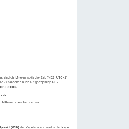
ies sind die Mitteleuropäische Zeit (MEZ, UTC+1)
ie Zeitangaben auch auf ganzjährige MEZ-
ingestellt.
 vor.
 Mitteleuropäischer Zeit vor.
lpunkt (PNP)
der Pegellatte und wird in der Regel