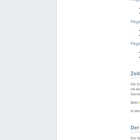
Pege
Peg
Zei
Die Ze
mit d
Darst
Beim
In de
Der
Der W