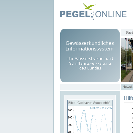
Start
Newsle
Hilf
Elbe - Cuxhaven Steubenhöft