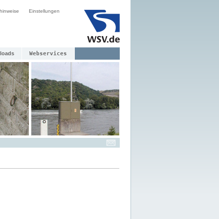
hinweise
Einstellungen
loads
Webservices