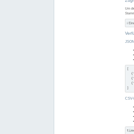
Zugr
Um di
Stamm
ℹ️ Ei
Verf
JSON
[

  {
  {
  {
]
CSV-
tim