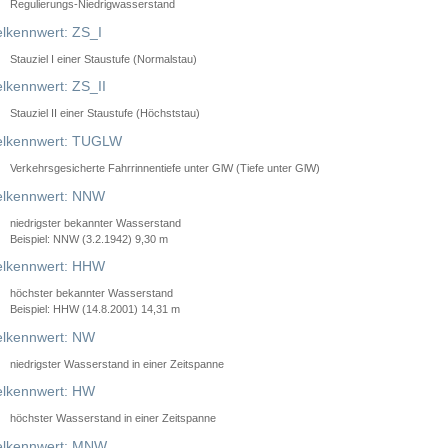
Regulierungs-Niedrigwasserstand
lkennwert: ZS_I
Stauziel I einer Staustufe (Normalstau)
lkennwert: ZS_II
Stauziel II einer Staustufe (Höchststau)
elkennwert: TUGLW
Verkehrsgesicherte Fahrrinnentiefe unter GlW (Tiefe unter GlW)
lkennwert: NNW
niedrigster bekannter Wasserstand
Beispiel: NNW (3.2.1942) 9,30 m
lkennwert: HHW
höchster bekannter Wasserstand
Beispiel: HHW (14.8.2001) 14,31 m
lkennwert: NW
niedrigster Wasserstand in einer Zeitspanne
lkennwert: HW
höchster Wasserstand in einer Zeitspanne
elkennwert: MNW