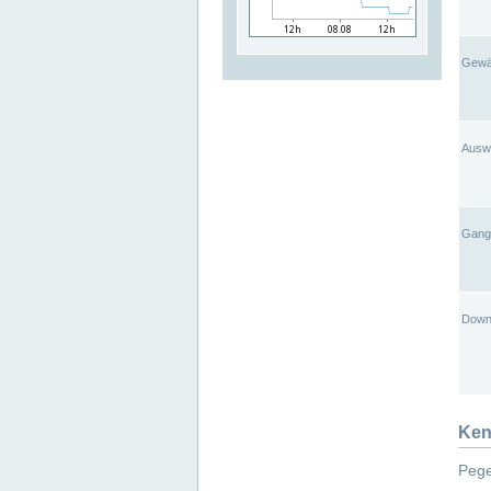
Gewä
Ausw
Gangl
Down
Ken
Pege