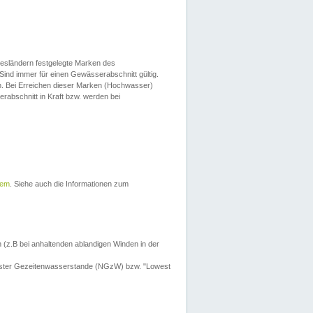
esländern festgelegte Marken des
Sind immer für einen Gewässerabschnitt gültig.
. Bei Erreichen dieser Marken (Hochwasser)
erabschnitt in Kraft bzw. werden bei
tem
. Siehe auch die Informationen zum
 (z.B bei anhaltenden ablandigen Winden in der
drigster Gezeitenwasserstande (NGzW) bzw. "Lowest