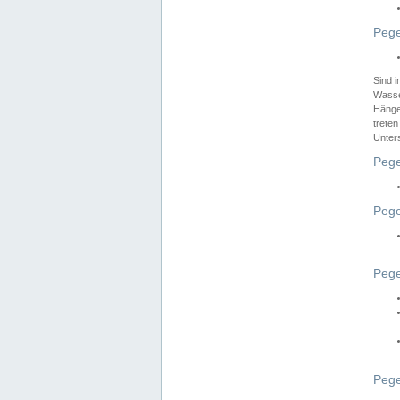
Pege
Sind 
Wasser
Hänge
treten
Unter
Pege
Pege
Pege
Pege