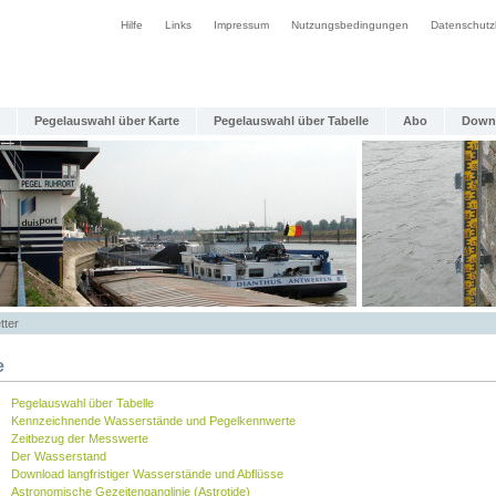
Hilfe
Links
Impressum
Nutzungsbedingungen
Datenschutz
Pegelauswahl über Karte
Pegelauswahl über Tabelle
Abo
Down
tter
e
Pegelauswahl über Tabelle
Kennzeichnende Wasserstände und Pegelkennwerte
Zeitbezug der Messwerte
Der Wasserstand
Download langfristiger Wasserstände und Abflüsse
Astronomische Gezeitenganglinie (Astrotide)