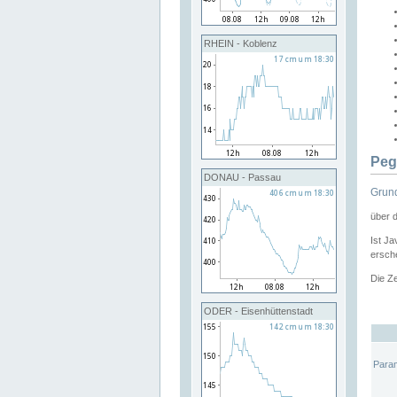
RHEIN - Koblenz
Peg
DONAU - Passau
Grund
über 
Ist Ja
ersche
Die Ze
ODER - Eisenhüttenstadt
Para