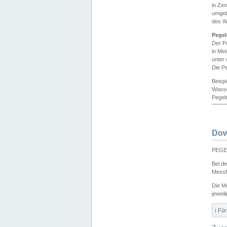
in Ze
umgeb
des W
Pegel
Der P
in Me
unter
Die Pe
Beisp
Wasse
Pegeln
Dow
PEGEL
Bei d
Messf
Die M
jeweil
ℹ️ F