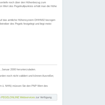
ssertiefe noch über den Höhenbezug zum
en Wert des Pegelnullpunktes erhält man die Höhe
d auf das amtliche Höhensystem DHHN92 bezogen
reiber des Pegels festgelegt und liegt meist
. Januar 2000 herunterzuladen.
den noch nicht validiert und können Ausreißer,
(m ü. NHN) müssen Sie den PNP-Wert des
ie
PEGELONLINE Webservices
zur Verfügung.