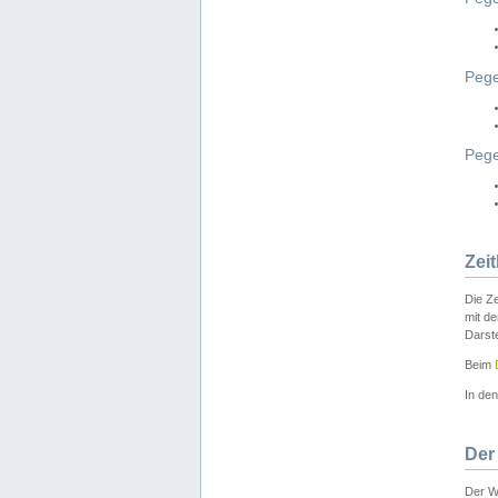
Pege
Peg
Zei
Die Ze
mit d
Darst
Beim
In de
Der
Der W