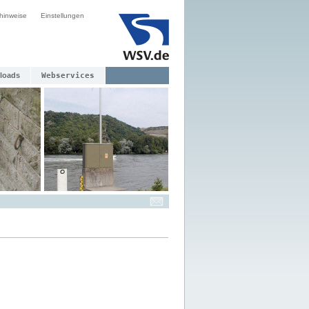
hinweise
Einstellungen
loads
Webservices