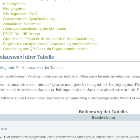
Höhensysteme
Einzugsgebiete
24h Regenradar DWD
Seezeichen von OpenSeaMap.org
Aktualität der Messwerte
Grenzwertüberschreitung der Messwerte
PEGELONLINE-Dienste
Open Source Projekt für die interaktive Online Visualisierung
Projektarbeit zur dynamischen Visualisierung von Messwerten
Generierung von QR-Codes für Pegelstammdatenseiten
elauswahl über Tabelle
legende Funktionsweise der Tabelle
die Tabelle können Pegel gefunden werden und deren Messwerte heruntergeladen oder visuali
vascript deaktiviert oder nicht verfügbar so muss jede Änderung mit der Bestätigung des "Filt
int nur bei deaktiviertem Javascript. Bei eingeschaltetem Javascript aktualisieren sich alle 
itstempel in den Dateien beim Download liegen ganzjährig in mitteleuropäischer Winterzeit vo
Bedienung der Tabelle:
Beschreibung
meter
Hier besteht die Möglichkeit, die auszuwertende Messgröße einzustellen. Bei einer Ände