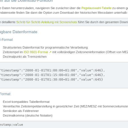
iff auf die Download-Funktion
e Daten herunterzuladen, navigieren Sie zunächst über die
Pegelauswahl-Tabelle
zu einem ge
datenseite finden Sie dann die Option zum Download der historischen Messdaten unterhalb
ne detaillierte
Schritt-für-Schritt-Anleitung mit Screenshots
führt Sie durch den gesamten Down
ügbare Datenformate
-Format
Strukturiertes Datenformat für programmatische Verarbeitung
Zeitstempel im
ISO 8601-Format
↗
mit vollständigen Zeitzoneninformation (Offset von 
Dezimalpunkt als Trennzeichen
"timestamp":"2000-01-01T01:00:00+01:00","value":646},

"timestamp":"2000-01-01T01:15:00+01:00","value":646},

"timestamp":"2000-01-01T01:30:00+01:00","value":645}

Format
Excel-kompatibles Tabellenformat
Vereinfachte Zeitstempeldarstellung in gesetzlicher Zeit (MEZ/MESZ mit Sommerzeitumstel
Semikolon als Feldtrenner
Dezimalkomma (deutsche Notation)
estamp;value
