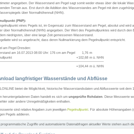
ntimeter angegeben. Der Wasserstand am Pegel sagt somit weder etwas über die lokale Wa
enden Terrain aus. Erst durch die Addition des Wasserstandes am Pegel mit dem zugehörig
asserspiegels über Normalhöhennull (NHN).
nullpunkt (PNP):
egelnullpunkt eines Pegels ist, im Gegensatz zum Wasserstand am Pegel, absolut und wir
ter über Normalhöhennull (NHN) angegeben. Der Wert des Pegelnullpunktes wird durch den Bet
 dem niedrigsten, über eine lange Zeit gemessenen Wasserstand.
gellatte wird so angebracht, dass deren Nullmarkierung dem Pegelnullpunkt entspricht.
iel am Pegel Dresden:
rstand am 16.07.2013 08:00 Uhr: 176 cm am Pegel
1,76
m
ullpunkt
+
102,68
m ü. NHN
=
104,44
m ü. NHN
nload langfristiger Wasserstände und Abflüsse
ONLINE bietet die Möglichkeit, historische Wasserstandsdaten und Abflusswerte seit dem 1
en heruntergeladenen Daten handelt es sich um
ungeprüfte Rohdaten
. Diese Messwerte wur
ehler oder andere Unregelmäßigkeiten enthalten.
esswerte sind relative Angaben zum jeweiligen
Pegelnullpunkt
. Für absolute Höhenangaben 
igen Pegels addieren.
ür programmatische Zugriffe und automatisierte Datenabfragen aktueller Werte stehen auch d