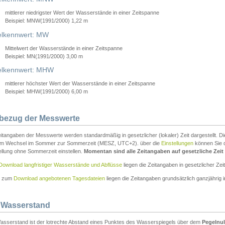
mittlerer niedrigster Wert der Wasserstände in einer Zeitspanne
Beispiel: MNW(1991/2000) 1,22 m
lkennwert: MW
Mittelwert der Wasserstände in einer Zeitspanne
Beispiel: MN(1991/2000) 3,00 m
elkennwert: MHW
mittlerer höchster Wert der Wasserstände in einer Zeitspanne
Beispiel: MHW(1991/2000) 6,00 m
tbezug der Messwerte
itangaben der Messwerte werden standardmäßig in gesetzlicher (lokaler) Zeit dargestellt. D
em Wechsel im Sommer zur Sommerzeit (MESZ, UTC+2). über die
Einstellungen
können Sie d
ellung ohne Sommerzeit einstellen.
Momentan sind alle Zeitangaben auf gesetzliche Zeit e
Download langfristiger Wasserstände und Abflüsse
liegen die Zeitangaben in gesetzlicher Zeit
n zum
Download angebotenen Tagesdateien
liegen die Zeitangaben grundsätzlich ganzjährig in
 Wasserstand
asserstand ist der lotrechte Abstand eines Punktes des Wasserspiegels über dem
Pegelnul