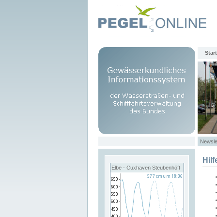
Start
Newsle
Hilf
Elbe - Cuxhaven Steubenhöft