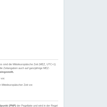
ies sind die Mitteleuropäische Zeit (MEZ, UTC+1)
ie Zeitangaben auch auf ganzjährige MEZ-
ingestellt.
 vor.
 Mitteleuropäischer Zeit vor.
lpunkt (PNP)
der Pegellatte und wird in der Regel