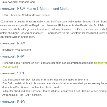
gleichwertiger Wasserstand
lkennwert: HSW, Marke I, Marke II und Marke III
HSW – höchster Schifffahrtswasserstand
in Zusammenarbeit der Wasserstraßen- und Schifffahrtsverwaltung des Bundes mit den Bund
standes an ausgewählten Pegeln und dienen als Richtwerte für den Betrieb der Schifffahrt. 
n von den örtlichen Gegebenheiten ab und sind von Gewässer zu Gewässer unterschiedlich
 unterschiedliche Beschränkungen (z.B. Sperrungen) für die Schifffahrt im jeweiligen Gewäss
schreitung wieder aufgehoben.
lkennwert: NSW
niedrigster Wasserstand
lkennwert: PNP
Höhenlage des Nullpunktes der Pegellatte bezogen auf ein amtlich festgelegtes
Höhensys
Wasserstand
.
lkennwert: SKN
Das Seekartennull (SKN) ist eine örtliche Mindesttiefenangabe in Seekarten.
Das SKN bezieht sich auf die Wassertiefe, die auch bei extemen Niedrigwasserereignissen
deutschen Bucht) kaum noch unterschritten wird.
In Deutschland und den Nordsee-Staaten ist das Seekartennull seit 2005 als örtlich nie
Astronomical Tide (LAT)" definiert.
lkennwert: RNW