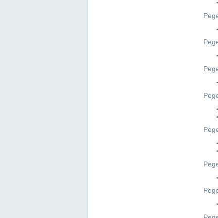
Pege
Pege
Peg
Pege
Pege
Pege
Pege
Peg