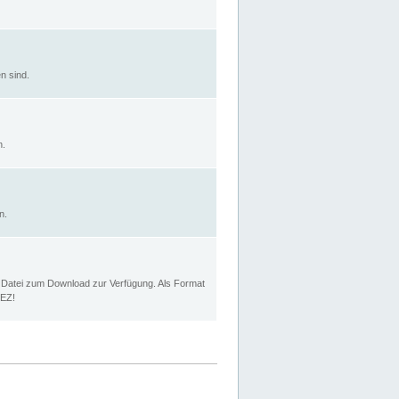
n sind.
n.
n.
p Datei zum Download zur Verfügung. Als Format
MEZ!