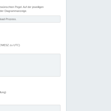
wünschten Pegel. Auf der jeweiligen
 der Diagrammanzeige.
load-Prozess.
MEZ/MESZ zu UTC)
lung)