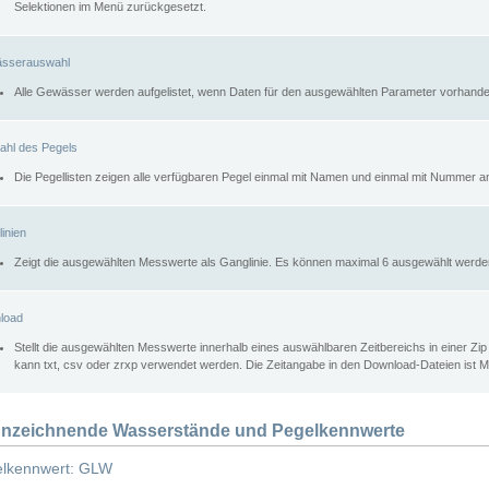
Selektionen im Menü zurückgesetzt.
sserauswahl
Alle Gewässer werden aufgelistet, wenn Daten für den ausgewählten Parameter vorhande
ahl des Pegels
Die Pegellisten zeigen alle verfügbaren Pegel einmal mit Namen und einmal mit Nummer a
inien
Zeigt die ausgewählten Messwerte als Ganglinie. Es können maximal 6 ausgewählt werde
load
Stellt die ausgewählten Messwerte innerhalb eines auswählbaren Zeitbereichs in einer Zi
kann txt, csv oder zrxp verwendet werden. Die Zeitangabe in den Download-Dateien ist 
nzeichnende Wasserstände und Pegelkennwerte
lkennwert: GLW