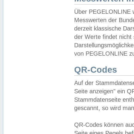
Über PEGELONLINE wer
Messwerten der Bundes
derzeit klassische Da
der Werte findet nicht 
Darstellungsmöglichkei
von PEGELONLINE zu 
QR-Codes
Auf der Stammdatensei
Seite anzeigen" ein Q
Stammdatenseite enthä
gescannt, so wird man
QR-Codes können auc
Seite eines Pegels be