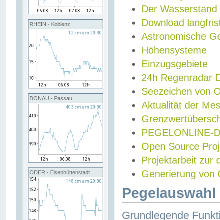
Der Wasserstand
Download langfris
RHEIN - Koblenz
Astronomische Gez
Höhensysteme
Einzugsgebiete
24h Regenradar
Seezeichen von 
DONAU - Passau
Aktualität der Me
Grenzwertübersch
PEGELONLINE-Di
Open Source Projek
Projektarbeit zur
Generierung von 
ODER - Eisenhüttenstadt
Pegelauswahl 
Grundlegende Funkti