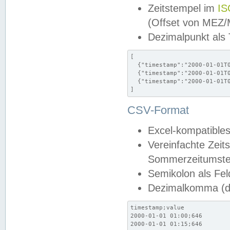
Zeitstempel im
IS
(Offset von MEZ
Dezimalpunkt als
[

  {"timestamp":"2000-01-01T0
  {"timestamp":"2000-01-01T0
  {"timestamp":"2000-01-01T0
]
CSV-Format
Excel-kompatibles
Vereinfachte Zeit
Sommerzeitumstel
Semikolon als Fel
Dezimalkomma (de
timestamp;value

2000-01-01 01:00;646

2000-01-01 01:15;646
