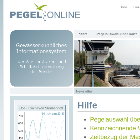
Hilfe
Link
Start
Pegelauswahl über Karte
Newsletter
Hilfe
Elbe - Cuxhaven Steubenhöft
Pegelauswahl übe
Kennzeichnende 
Zeitbezug der Me