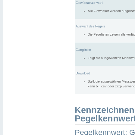
Gewässerauswahl
Alle Gewässer werden aufgelist
Auswahl des Pegels
Die Pegellisten zeigen alle ver
Ganglinien
Zeigt die ausgewählten Messwer
Download
Stellt die ausgewählten Messwer
kann txt, csv oder zrxp verwen
Kennzeichnen
Pegelkennwer
Pegelkennwert: 