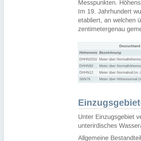
Messpunkten. Höhensy
Im 19. Jahrhundert wu
etabliert, an welchen 
zentimetergenau gem
Deutschland
Höhennetz
Bezeichnung
DHHN2016
Meter über Normalhöhennul
DHHN92
Meter über Normalhöhennul
DHHN12
Meter über Normalnull (m. 
SNN76
Meter über Höhennormal (m
Einzugsgebiet
Unter Einzugsgebiet v
unterirdisches Wasser
Allgemeine Bestandtei