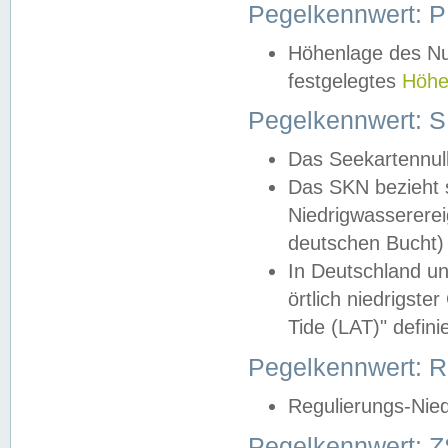
Pegelkennwert: 
Höhenlage des Nul
festgelegtes
Höhe
Pegelkennwert: 
Das Seekartennull
Das SKN bezieht s
Niedrigwassererei
deutschen Bucht) 
In Deutschland un
örtlich niedrigst
Tide (LAT)" definie
Pegelkennwert:
Regulierungs-Nie
Pegelkennwert: Z