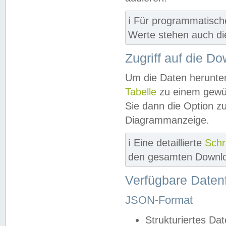
ℹ️ Für programmatisch
Werte stehen auch d
Zugriff auf die D
Um die Daten herunter
Tabelle
zu einem gewün
Sie dann die Option z
Diagrammanzeige.
ℹ️ Eine detaillierte
Schr
den gesamten Downlo
Verfügbare Daten
JSON-Format
Strukturiertes Da