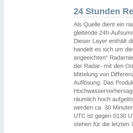
24 Stunden R
Als Quelle dient ein n
gleitende 24h-Aufsum
Dieser Layer enthält
handelt es sich um di
angeeichten“ Radarnie
der Radar- mit den O
Mittelung von Differe
Auflösung. Das Produk
Hochwasservorhersagez
räumlich hoch aufgelö
werden ca. 30 Minuten
UTC ist gegen 0130 UTC
stehen für die letzten