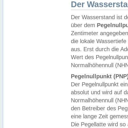
Der Wasserst
Der Wasserstand ist d
über dem
Pegelnullp
Zentimeter angegeben
die lokale Wassertie
aus. Erst durch die A
Wert des Pegelnullpun
Normalhöhennull (NHN
Pegelnullpunkt (PNP)
Der Pegelnullpunkt ei
absolut und wird auf
Normalhöhennull (NHN
den Betreiber des Pege
eine lange Zeit geme
Die Pegellatte wird s