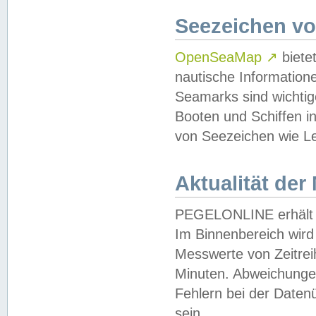
Seezeichen v
OpenSeaMap
↗
biete
nautische Information
Seamarks sind wichtig
Booten und Schiffen i
von Seezeichen wie Le
Aktualität der
PEGELONLINE erhält u
Im Binnenbereich wird 
Messwerte von Zeitreih
Minuten. Abweichungen
Fehlern bei der Daten
sein.