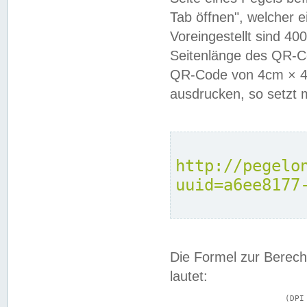
Tab öffnen", welcher 
Voreingestellt sind 4
Seitenlänge des QR-C
QR-Code von 4cm × 4c
ausdrucken, so setzt 
http://pegelo
uuid=a6ee8177
Die Formel zur Berech
lautet:
			(DPI × Druckkantenlänge in cm) ÷ 2,54 = Kantenlänge in Pixel
