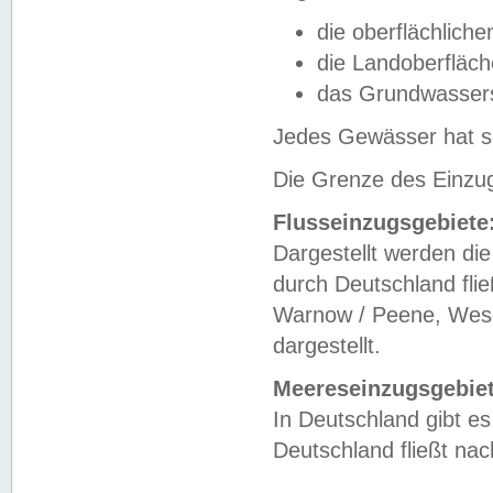
die oberflächlich
die Landoberfläc
das Grundwasser
Jedes Gewässer hat se
Die Grenze des Einzug
Flusseinzugsgebiete
Dargestellt werden die
durch Deutschland fli
Warnow / Peene, Weser
dargestellt.
Meereseinzugsgebiet
In Deutschland gibt 
Deutschland fließt n