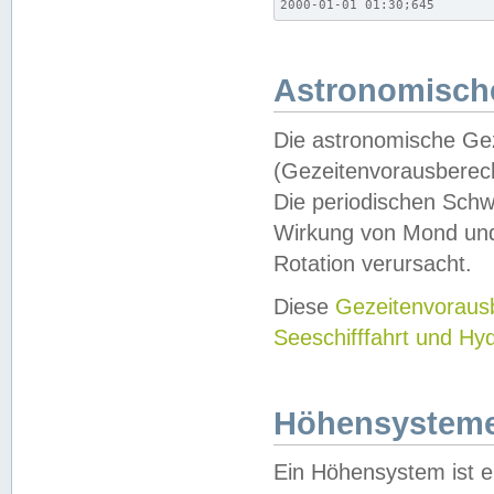
2000-01-01 01:30;645
Astronomische
Die astronomische Gez
(Gezeitenvorausberec
Die periodischen Schw
Wirkung von Mond und
Rotation verursacht.
Diese
Gezeitenvorau
Seeschifffahrt und Hy
Höhensystem
Ein Höhensystem ist e