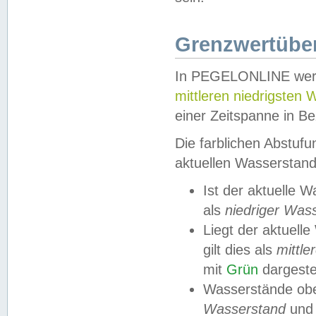
Grenzwertüber
In PEGELONLINE werde
mittleren niedrigsten
einer Zeitspanne in Be
Die farblichen Abstuf
aktuellen Wasserstand
Ist der aktuelle 
als
niedriger Was
Liegt der aktue
gilt dies als
mittle
mit
Grün
dargestel
Wasserstände obe
Wasserstand
und