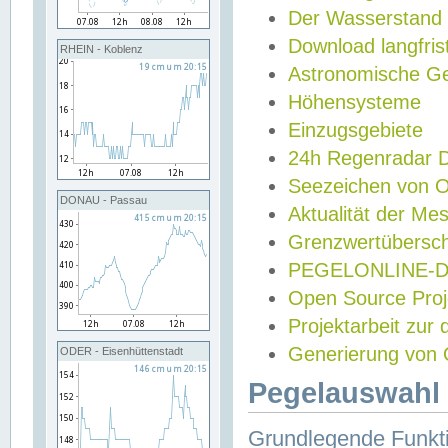
Der Wasserstand
Download langfris
RHEIN - Koblenz
Astronomische Gez
Höhensysteme
Einzugsgebiete
24h Regenradar
Seezeichen von 
DONAU - Passau
Aktualität der Me
Grenzwertübersch
PEGELONLINE-Di
Open Source Projek
Projektarbeit zur
Generierung von 
ODER - Eisenhüttenstadt
Pegelauswahl 
Grundlegende Funkti