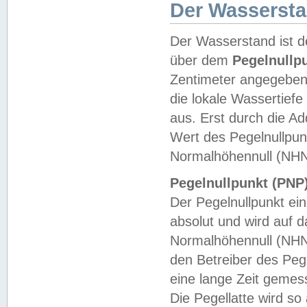
Der Wasserst
Der Wasserstand ist d
über dem
Pegelnullp
Zentimeter angegeben
die lokale Wassertie
aus. Erst durch die A
Wert des Pegelnullpun
Normalhöhennull (NHN
Pegelnullpunkt (PNP)
Der Pegelnullpunkt ei
absolut und wird auf
Normalhöhennull (NHN
den Betreiber des Pege
eine lange Zeit geme
Die Pegellatte wird s