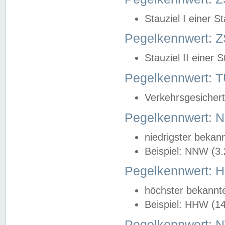
Stauziel I einer S
Pegelkennwert: Z
Stauziel II einer 
Pegelkennwert:
Verkehrsgesichert
Pegelkennwert:
niedrigster bekan
Beispiel: NNW (3
Pegelkennwert:
höchster bekannt
Beispiel: HHW (1
Pegelkennwert: 