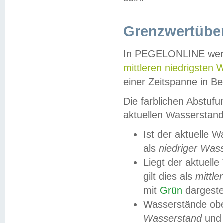
Grenzwertüber
In PEGELONLINE werde
mittleren niedrigsten
einer Zeitspanne in Be
Die farblichen Abstuf
aktuellen Wasserstand
Ist der aktuelle 
als
niedriger Was
Liegt der aktue
gilt dies als
mittle
mit
Grün
dargestel
Wasserstände obe
Wasserstand
und