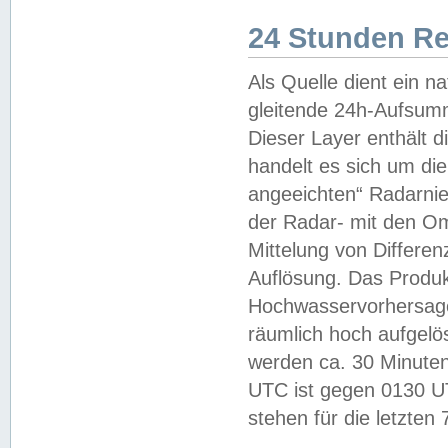
24 Stunden R
Als Quelle dient ein n
gleitende 24h-Aufsum
Dieser Layer enthält
handelt es sich um di
angeeichten“ Radarnie
der Radar- mit den O
Mittelung von Differe
Auflösung. Das Produk
Hochwasservorhersagez
räumlich hoch aufgelö
werden ca. 30 Minuten
UTC ist gegen 0130 UTC
stehen für die letzten