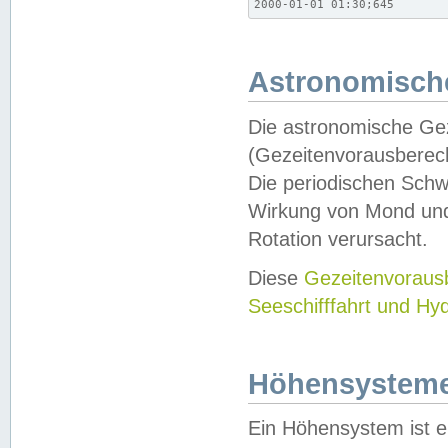
2000-01-01 01:30;645
Astronomische
Die astronomische Gez
(Gezeitenvorausberec
Die periodischen Schw
Wirkung von Mond und
Rotation verursacht.
Diese
Gezeitenvorau
Seeschifffahrt und Hy
Höhensystem
Ein Höhensystem ist e