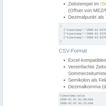
Zeitstempel im
IS
(Offset von MEZ
Dezimalpunkt als
[

  {"timestamp":"2000-01-01T0
  {"timestamp":"2000-01-01T0
  {"timestamp":"2000-01-01T0
]
CSV-Format
Excel-kompatibles
Vereinfachte Zeit
Sommerzeitumstel
Semikolon als Fel
Dezimalkomma (de
timestamp;value

2000-01-01 01:00;646

2000-01-01 01:15;646
