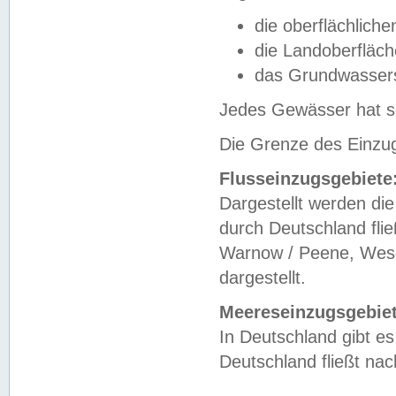
die oberflächlich
die Landoberfläc
das Grundwasser
Jedes Gewässer hat se
Die Grenze des Einzug
Flusseinzugsgebiete
Dargestellt werden die
durch Deutschland fli
Warnow / Peene, Weser
dargestellt.
Meereseinzugsgebiet
In Deutschland gibt 
Deutschland fließt n