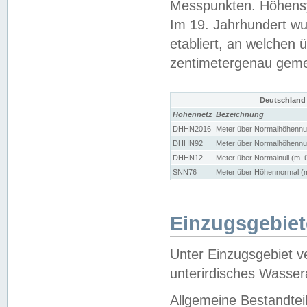
Messpunkten. Höhensy
Im 19. Jahrhundert wu
etabliert, an welchen 
zentimetergenau gem
Deutschland
Höhennetz
Bezeichnung
DHHN2016
Meter über Normalhöhennul
DHHN92
Meter über Normalhöhennul
DHHN12
Meter über Normalnull (m. 
SNN76
Meter über Höhennormal (m
Einzugsgebiet
Unter Einzugsgebiet v
unterirdisches Wasser
Allgemeine Bestandtei