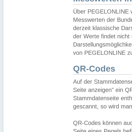
Über PEGELONLINE wer
Messwerten der Bundes
derzeit klassische Da
der Werte findet nicht 
Darstellungsmöglichkei
von PEGELONLINE zu 
QR-Codes
Auf der Stammdatensei
Seite anzeigen" ein Q
Stammdatenseite enthä
gescannt, so wird man
QR-Codes können auc
Seite eines Pegels be