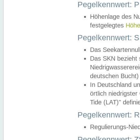
Pegelkennwert: 
Höhenlage des Nul
festgelegtes
Höhe
Pegelkennwert: 
Das Seekartennull
Das SKN bezieht s
Niedrigwassererei
deutschen Bucht) 
In Deutschland un
örtlich niedrigst
Tide (LAT)" definie
Pegelkennwert:
Regulierungs-Nie
Pegelkennwert: Z