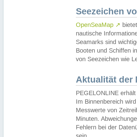
Seezeichen v
OpenSeaMap
↗
biete
nautische Information
Seamarks sind wichtig
Booten und Schiffen i
von Seezeichen wie Le
Aktualität der
PEGELONLINE erhält u
Im Binnenbereich wird 
Messwerte von Zeitreih
Minuten. Abweichungen
Fehlern bei der Daten
sein.