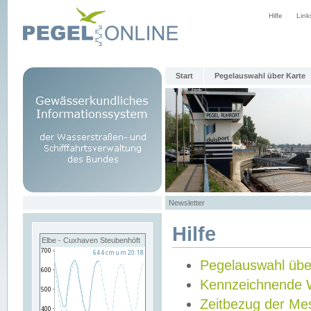
Hilfe
Link
Start
Pegelauswahl über Karte
Newsletter
Hilfe
Elbe - Cuxhaven Steubenhöft
Pegelauswahl übe
Kennzeichnende 
Zeitbezug der Me