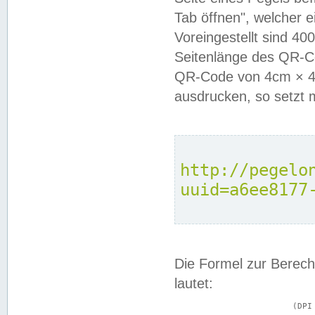
Tab öffnen", welcher 
Voreingestellt sind 4
Seitenlänge des QR-C
QR-Code von 4cm × 4c
ausdrucken, so setzt 
http://pegelo
uuid=a6ee8177
Die Formel zur Berech
lautet:
			(DPI × Druckkantenlänge in cm) ÷ 2,54 = Kantenlänge in Pixel
