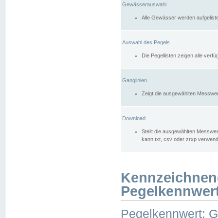
Gewässerauswahl
Alle Gewässer werden aufgelist
Auswahl des Pegels
Die Pegellisten zeigen alle ver
Ganglinien
Zeigt die ausgewählten Messwer
Download
Stellt die ausgewählten Messwer
kann txt, csv oder zrxp verwen
Kennzeichnen
Pegelkennwer
Pegelkennwert: 