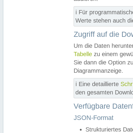
ℹ️ Für programmatisch
Werte stehen auch d
Zugriff auf die D
Um die Daten herunter
Tabelle
zu einem gewün
Sie dann die Option z
Diagrammanzeige.
ℹ️ Eine detaillierte
Schr
den gesamten Downlo
Verfügbare Daten
JSON-Format
Strukturiertes Da