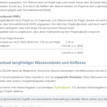
ntimeter angegeben. Der Wasserstand am Pegel sagt somit weder etwas über die lokale Wa
enden Terrain aus. Erst durch die Addition des Wasserstandes am Pegel mit dem zugehörig
asserspiegels über Normalhöhennull (NHN).
nullpunkt (PNP):
egelnullpunkt eines Pegels ist, im Gegensatz zum Wasserstand am Pegel, absolut und wir
ter über Normalhöhennull (NHN) angegeben. Der Wert des Pegelnullpunktes wird durch den Bet
 dem niedrigsten, über eine lange Zeit gemessenen Wasserstand.
gellatte wird so angebracht, dass deren Nullmarkierung dem Pegelnullpunkt entspricht.
iel am Pegel Dresden:
rstand am 16.07.2013 08:00 Uhr: 176 cm am Pegel
1,76
m
ullpunkt
+
102,68
m ü. NHN
=
104,44
m ü. NHN
nload langfristiger Wasserstände und Abflüsse
ONLINE bietet die Möglichkeit, historische Wasserstandsdaten und Abflusswerte seit dem 1
en heruntergeladenen Daten handelt es sich um
ungeprüfte Rohdaten
. Diese Messwerte wur
ehler oder andere Unregelmäßigkeiten enthalten.
esswerte sind relative Angaben zum jeweiligen
Pegelnullpunkt
. Für absolute Höhenangaben 
igen Pegels addieren.
ür programmatische Zugriffe und automatisierte Datenabfragen aktueller Werte stehen auch d