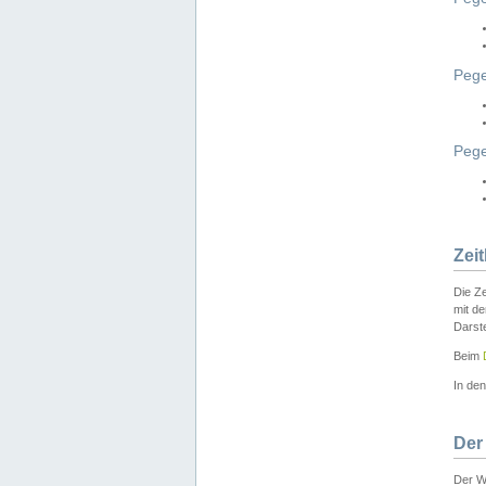
Pege
Peg
Zei
Die Ze
mit d
Darst
Beim
In de
Der
Der W