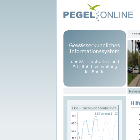
Start
Newsle
Hilf
Elbe - Cuxhaven Steubenhöft