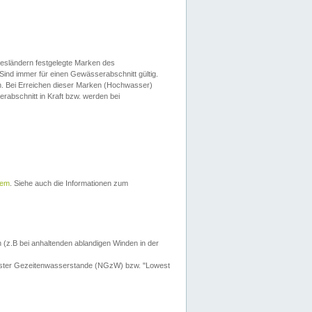
esländern festgelegte Marken des
Sind immer für einen Gewässerabschnitt gültig.
. Bei Erreichen dieser Marken (Hochwasser)
erabschnitt in Kraft bzw. werden bei
tem
. Siehe auch die Informationen zum
 (z.B bei anhaltenden ablandigen Winden in der
drigster Gezeitenwasserstande (NGzW) bzw. "Lowest