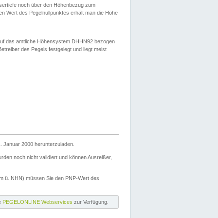
ssertiefe noch über den Höhenbezug zum
en Wert des Pegelnullpunktes erhält man die Höhe
d auf das amtliche Höhensystem DHHN92 bezogen
reiber des Pegels festgelegt und liegt meist
. Januar 2000 herunterzuladen.
den noch nicht validiert und können Ausreißer,
(m ü. NHN) müssen Sie den PNP-Wert des
ie
PEGELONLINE Webservices
zur Verfügung.