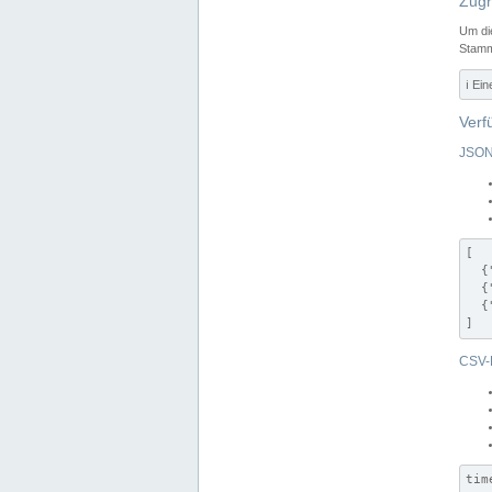
Zugr
Um di
Stamm
ℹ️ Ei
Verf
JSON
[

  {
  {
  {
]
CSV-
tim