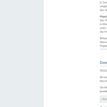
in Ze
umgeb
des W
Pegel
Der P
in Me
unter
Die Pe
Beisp
Wasse
Pegeln
Dow
PEGEL
Bei d
Messf
Die M
jeweil
ℹ️ F