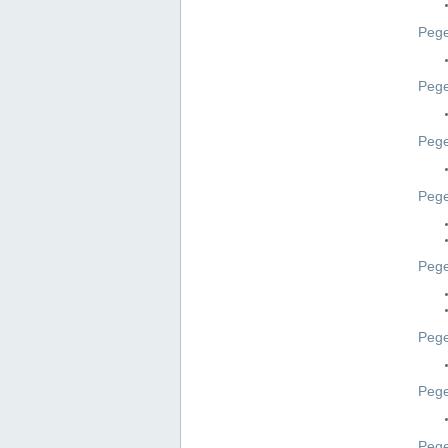
Pege
Pege
Peg
Pege
Pege
Pege
Pege
Peg