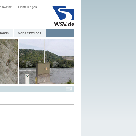
hinweise
Einstellungen
loads
Webservices