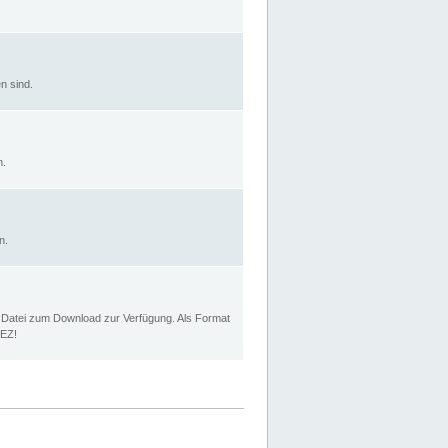
n sind.
n.
n.
p Datei zum Download zur Verfügung. Als Format
MEZ!