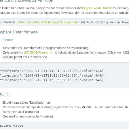
iff auf die Download-Funktion
e Daten herunterzuladen, navigieren Sie zunächst über die
Pegelauswahl-Tabelle
zu einem ge
datenseite finden Sie dann die Option zum Download der historischen Messdaten unterhalb
ne detaillierte
Schritt-für-Schritt-Anleitung mit Screenshots
führt Sie durch den gesamten Down
ügbare Datenformate
-Format
Strukturiertes Datenformat für programmatische Verarbeitung
Zeitstempel im
ISO 8601-Format
↗
mit vollständigen Zeitzoneninformation (Offset von 
Dezimalpunkt als Trennzeichen
"timestamp":"2000-01-01T01:00:00+01:00","value":646},

"timestamp":"2000-01-01T01:15:00+01:00","value":646},

"timestamp":"2000-01-01T01:30:00+01:00","value":645}

Format
Excel-kompatibles Tabellenformat
Vereinfachte Zeitstempeldarstellung in gesetzlicher Zeit (MEZ/MESZ mit Sommerzeitumstel
Semikolon als Feldtrenner
Dezimalkomma (deutsche Notation)
estamp;value
