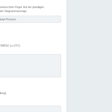
wünschten Pegel. Auf der jeweiligen
 der Diagrammanzeige.
load-Prozess.
MEZ/MESZ zu UTC)
lung)