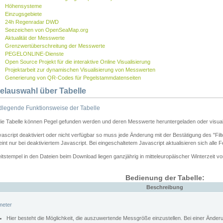
Höhensysteme
Einzugsgebiete
24h Regenradar DWD
Seezeichen von OpenSeaMap.org
Aktualität der Messwerte
Grenzwertüberschreitung der Messwerte
PEGELONLINE-Dienste
Open Source Projekt für die interaktive Online Visualisierung
Projektarbeit zur dynamischen Visualisierung von Messwerten
Generierung von QR-Codes für Pegelstammdatenseiten
elauswahl über Tabelle
legende Funktionsweise der Tabelle
die Tabelle können Pegel gefunden werden und deren Messwerte heruntergeladen oder visuali
vascript deaktiviert oder nicht verfügbar so muss jede Änderung mit der Bestätigung des "Filt
int nur bei deaktiviertem Javascript. Bei eingeschaltetem Javascript aktualisieren sich alle 
itstempel in den Dateien beim Download liegen ganzjährig in mitteleuropäischer Winterzeit vo
Bedienung der Tabelle:
Beschreibung
meter
Hier besteht die Möglichkeit, die auszuwertende Messgröße einzustellen. Bei einer Ände