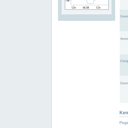
Gewä
Ausw
Gangl
Down
Ken
Pege