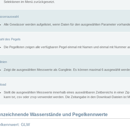
Selektionen im Menü zurückgesetzt.
sserauswahl
Alle Gewässer werden aufgelistet, wenn Daten für den ausgewählten Parameter vorhande
ahl des Pegels
Die Pegellisten zeigen alle verfügbaren Pegel einmal mit Namen und einmal mit Nummer a
inien
Zeigt die ausgewählten Messwerte als Ganglinie. Es können maximal 6 ausgewählt werde
load
Stellt die ausgewählten Messwerte innerhalb eines auswählbaren Zeitbereichs in einer Zi
kann txt, csv oder zrxp verwendet werden. Die Zeitangabe in den Download-Dateien ist 
nzeichnende Wasserstände und Pegelkennwerte
lkennwert: GLW