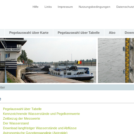
Hilfe
Links
Impressum
Nutzungsbedingungen
Datenschutz
Pegelauswahl über Karte
Pegelauswahl über Tabelle
Abo
Down
tter
e
Pegelauswahl über Tabelle
Kennzeichnende Wasserstände und Pegelkennwerte
Zeitbezug der Messwerte
Der Wasserstand
Download langfristiger Wasserstände und Abflüsse
Astronomische Gezeitenganglinie (Astrotide)