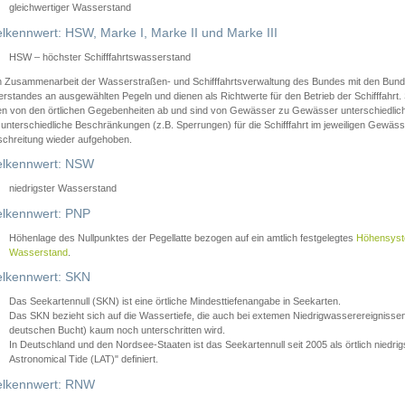
gleichwertiger Wasserstand
lkennwert: HSW, Marke I, Marke II und Marke III
HSW – höchster Schifffahrtswasserstand
in Zusammenarbeit der Wasserstraßen- und Schifffahrtsverwaltung des Bundes mit den Bund
standes an ausgewählten Pegeln und dienen als Richtwerte für den Betrieb der Schifffahrt. 
n von den örtlichen Gegebenheiten ab und sind von Gewässer zu Gewässer unterschiedlich
 unterschiedliche Beschränkungen (z.B. Sperrungen) für die Schifffahrt im jeweiligen Gewäss
schreitung wieder aufgehoben.
lkennwert: NSW
niedrigster Wasserstand
lkennwert: PNP
Höhenlage des Nullpunktes der Pegellatte bezogen auf ein amtlich festgelegtes
Höhensys
Wasserstand
.
lkennwert: SKN
Das Seekartennull (SKN) ist eine örtliche Mindesttiefenangabe in Seekarten.
Das SKN bezieht sich auf die Wassertiefe, die auch bei extemen Niedrigwasserereignissen
deutschen Bucht) kaum noch unterschritten wird.
In Deutschland und den Nordsee-Staaten ist das Seekartennull seit 2005 als örtlich nie
Astronomical Tide (LAT)" definiert.
lkennwert: RNW