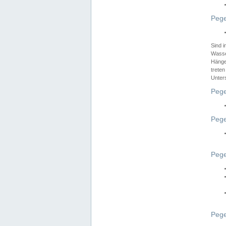
Pege
Sind 
Wasser
Hänge
treten
Unter
Pege
Pege
Pege
Pege