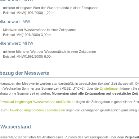
mittlerer niedrigster Wert der Wasserstände in einer Zeitspanne
Beispiel: MNW(1991/2000) 1,22 m
lkennwert: MW
Mittelwert der Wasserstände in einer Zeitspanne
Beispiel: MN(1991/2000) 3,00 m
elkennwert: MHW
mittlerer höchster Wert der Wasserstände in einer Zeitspanne
Beispiel: MHW(1991/2000) 6,00 m
tbezug der Messwerte
itangaben der Messwerte werden standardmäßig in gesetzlicher (lokaler) Zeit dargestellt. D
em Wechsel im Sommer zur Sommerzeit (MESZ, UTC+2). über die
Einstellungen
können Sie d
ellung ohne Sommerzeit einstellen.
Momentan sind alle Zeitangaben auf gesetzliche Zeit e
Download langfristiger Wasserstände und Abflüsse
liegen die Zeitangaben in gesetzlicher Zeit
n zum
Download angebotenen Tagesdateien
liegen die Zeitangaben grundsätzlich ganzjährig in
 Wasserstand
asserstand ist der lotrechte Abstand eines Punktes des Wasserspiegels über dem
Pegelnul