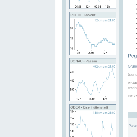
RHEIN - Koblenz
Peg
DONAU - Passau
Grund
über 
Ist Ja
ersche
Die Ze
ODER - Eisenhüttenstadt
Para