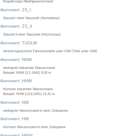
Regulierungs-Niedrigwasserstand
lkennwert: ZS_I
Stauziel I einer Staustufe (Normalstau)
lkennwert: ZS_II
Stauziel II einer Staustufe (Höchststau)
elkennwert: TUGLW
Verkehrsgesicherte Fahrrinnentiefe unter GlW (Tiefe unter GlW)
lkennwert: NNW
niedrigster bekannter Wasserstand
Beispiel: NNW (3.2.1942) 9,30 m
lkennwert: HHW
höchster bekannter Wasserstand
Beispiel: HHW (14.8.2001) 14,31 m
lkennwert: NW
niedrigster Wasserstand in einer Zeitspanne
lkennwert: HW
höchster Wasserstand in einer Zeitspanne
elkennwert: MNW