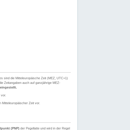
ies sind die Mitteleuropäische Zeit (MEZ, UTC+1)
ie Zeitangaben auch auf ganzjährige MEZ-
ingestellt.
 vor.
 Mitteleuropäischer Zeit vor.
lpunkt (PNP)
der Pegellatte und wird in der Regel